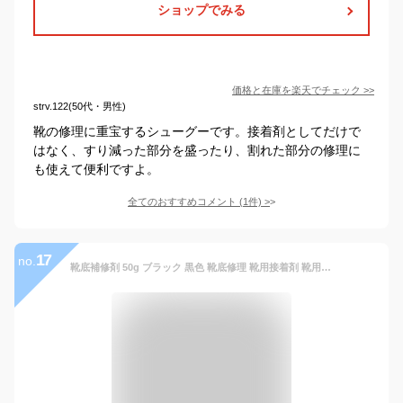
ショップでみる
価格と在庫を
楽天
でチェック
>>
strv.122(50代・男性)
靴の修理に重宝するシューグーです。接着剤としてだけで
はなく、すり減った部分を盛ったり、割れた部分の修理に
も使えて便利ですよ。
全てのおすすめコメント
(
1
件)
>
17
no.
靴底補修剤 50g ブラック 黒色 靴底修理 靴用接着剤 靴用補修剤 靴 かかと補修剤 肉盛り ハガレ ひび割れ ゴム すり減り 補強 メール便 送料無料