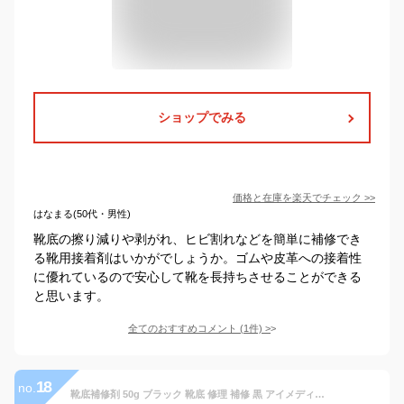
ショップでみる
価格と在庫を
楽天
でチェック
>>
はなまる(50代・男性)
靴底の擦り減りや剥がれ、ヒビ割れなどを簡単に補修でき
る靴用接着剤はいかがでしょうか。ゴムや皮革への接着性
に優れているので安心して靴を長持ちさせることができる
と思います。
全てのおすすめコメント
(
1
件)
>
18
no.
靴底補修剤 50g ブラック 靴底 修理 補修 黒 アイメディア 接着剤 修理 黒 ブラック 張り替え 修理キット かかと 補強