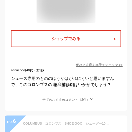
ショップでみる
価格と在庫を
楽天
でチェック
>>
nanacoco(40代・女性)
シューズ専用のもののほうがはがれにくいと思いますん
で、このコロンブスの 靴底補修剤はいかがでしょう？
全てのおすすめコメント（2件）
6
no.
COLUMBUS コロンブス SHOE GOO シューグー100g シューズ用補修剤 クロ【お取り寄せ製品】【シューズ用補修用品 靴底補修剤】