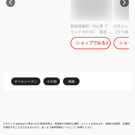
靴底補修剤・50g 黒 ブ
[5月エントリ
ラック 063341 靴底
【すり減っ
修理 補修 黒 アイメディ
付けるだけ
ショップでみる
ショッ
ア 接着剤 修理 黒 ブラッ
革靴 靴 シュ
ク 張り替え 修理キット
踵 靴底 補修
かかと 補強+
クターN ブ
イト ブラウン 
セメダイン |
修理 靴底補
剤 補修材 靴
オールシーズン
その他
補修
と補修 靴補
※
キテミヨ-kitemiyo-
に寄せられた投稿内容は、投稿者の主観的な感想・コメントを含みます。 投稿の信憑性・正確性
を保証することはできませんので、あくまで参考情報の一つとしてご利用ください。