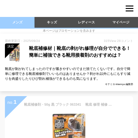
メンズ
キッズ
レディース
マイページ
本ページはプロモーションを含みます
最終更新日：2025/09/24
315
View
28
コメント
決定
靴底補修材｜靴底の剥がれ修理が自分でできる！
簡単に補強できる靴用接着剤のおすすめは？
靴底が剝がれてしまったのですが履きやすいのでまだ捨てたくないです。自分で簡
単に修理できる靴底補修剤でいいものはありませんか？剥がれ以外にもにもすり減
りを肉盛りしたりひび割れ補強ができるものも気になります。
キテミヨ-kitemiyo-編集部
1
no.
靴底補修剤・50g 黒 ブラック 063341 靴底 修理 補修 黒 アイメディア 接着剤 修理 黒 ブラック 張り替え 修理キット かかと 補強+