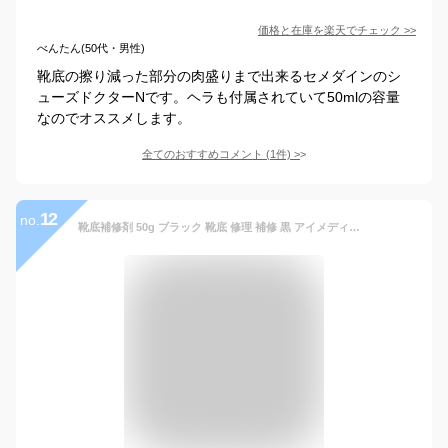
価格と在庫を
楽天
でチェック
>>
べんたん(50代・男性)
靴底の擦り減った部分の肉盛りまで出来るセメダインのシ
ューズドクターNです。ヘラも付属されていて50mlの容量
なのでオススメします。
全てのおすすめコメント
(
1
件)
>
12
no.
靴底補修剤 50g ブラック 靴底 修理 補修 黒 アイメディア 接着剤 修理 黒 ブラック 張り替え 修理キット かかと 補強