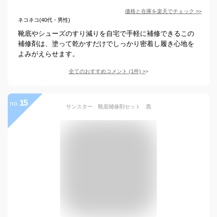
価格と在庫を
楽天
でチェック
>>
ネコネコ(40代・男性)
靴底やシューズのすり減りを自宅で手軽に補修できるこの
補修剤は、塗って乾かすだけでしっかり密着し履き心地を
よみがえらせます。
全てのおすすめコメント
(
1
件)
>
15
no.
サンスター 靴底補修剤セット 黒