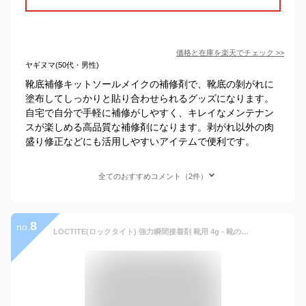
価格と在庫を
楽天
でチェック
>>
ヤギヌマ(50代・男性)
靴底補修キットソールメイクの補修剤で、靴底の剝がれに
塗布してしっかりと貼り合わせられるグッズになります。
自宅で自分で手軽に補修がしやすく、キレイなメンテナン
スが楽しめる高品質な補修剤になります。剥がれ以外の肉
盛り修正などにも活用しやすいアイテムで便利です。
全てのおすすめコメント（2件）
8
no.
LOCTITE(ロックタイト) 強力瞬間接着剤 靴用 4g - 靴のはがれやめくれの接着補修・靴の中敷き・補修パッチ・補修プレートの接着に - LKR-004