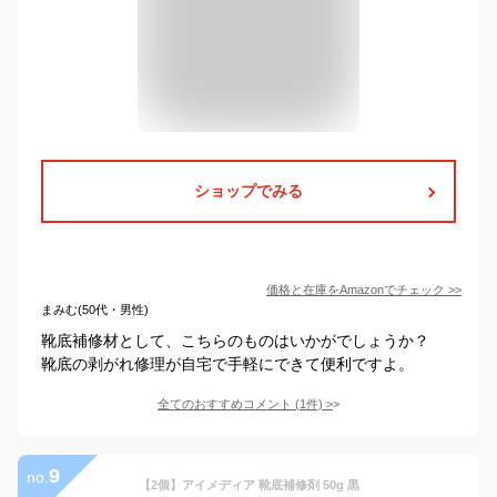
ショップでみる
価格と在庫を
Amazon
でチェック
>>
まみむ(50代・男性)
靴底補修材として、こちらのものはいかがでしょうか？
靴底の剥がれ修理が自宅で手軽にできて便利ですよ。
全てのおすすめコメント
(
1
件)
>
9
no.
【2個】アイメディア 靴底補修剤 50g 黒