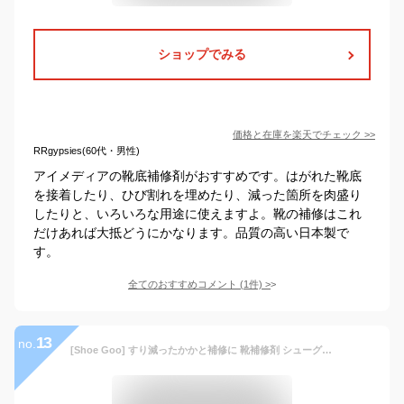
ショップでみる
価格と在庫を
楽天
でチェック
>>
RRgypsies(60代・男性)
アイメディアの靴底補修剤がおすすめです。はがれた靴底
を接着したり、ひび割れを埋めたり、減った箇所を肉盛り
したりと、いろいろな用途に使えますよ。靴の補修はこれ
だけあれば大抵どうにかなります。品質の高い日本製で
す。
全てのおすすめコメント
(
1
件)
>
13
no.
[Shoe Goo] すり減ったかかと補修に 靴補修剤 シューグー 自然(ナチュラル) 100g