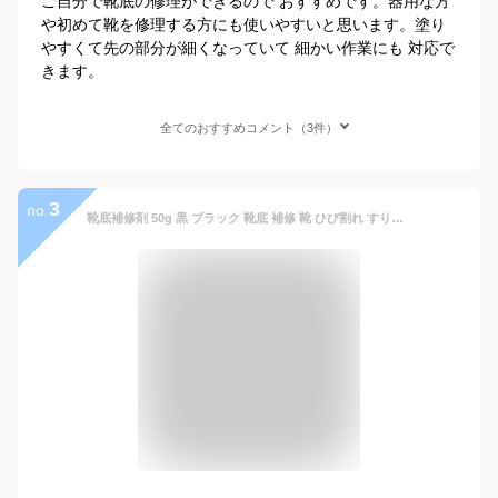
ご自分で靴底の修理ができるので おすすめです。器用な方
や初めて靴を修理する方にも使いやすいと思います。塗り
やすくて先の部分が細くなっていて 細かい作業にも 対応で
きます。
全てのおすすめコメント（3件）
3
no.
靴底補修剤 50g 黒 ブラック 靴底 補修 靴 ひび割れ すり減り 肉盛り かかと ゴム ヒール ソール 自分で 靴底修理キット 靴の修理 靴底割れ 靴底 はがれ 修理 接着剤 靴底補修材