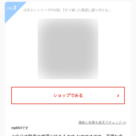
2
no.
[5月エントリーでP10倍] 【すり減った靴底に盛り付けるだけで簡単補修】革靴 靴 シューズ かかと 踵 靴底 補修 シューズドクターN ブラック ホワイト ブラウン 50ml 黒 セメダイン | くつ クツ 修理 靴底補修 靴底補修剤 補修材 靴補修材 かかと補修 靴補修 補修用品
ショップでみる
価格と在庫を
楽天
でチェック
>>
mjd654です