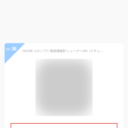
16
no.
181298 コロンブス 靴底補修剤 シューグー100（ナチュラル） COLUMBUS SHOEGOO