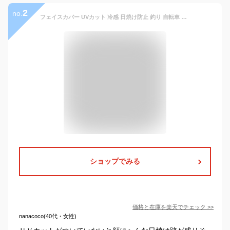
2
no.
フェイスカバー UVカット 冷感 日焼け防止 釣り 自転車 ランニング フェイスマスク バイク ネックガード 紫外線対策 吸汗速乾 耳かけ スポーツ メンズ レディース WildScene
ショップでみる
価格と在庫を
楽天
でチェック
>>
nanacoco(40代・女性)