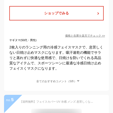
ショップでみる
価格と在庫を
楽天
でチェック
>>
ヤギヌマ(50代・男性)
2枚入りのランニング用の冷感フェイスマスクで、息苦しく
ない日焼け止めマスクになります。吸汗速乾の機能でサラ
リと蒸れずに快適な使用感で、日焼けを防いでくれる高品
質なアイテムで、スポーツシーンに最適な冷感日焼け止め
フェイスくマスクになります。
全てのおすすめコメント（5件）
5
no.
【送料無料】フェイスカバー UV 冷感 メンズ 息苦しくない 夏 ネックガード 洗える レディース UVカット 日よけ対策 紫外線対策 ネックカバー 耳かけタイプ フェイスガード ランニングマスク フェイスマスク フリーサイズ 吸水速乾 アウトドア 自転車 バイク