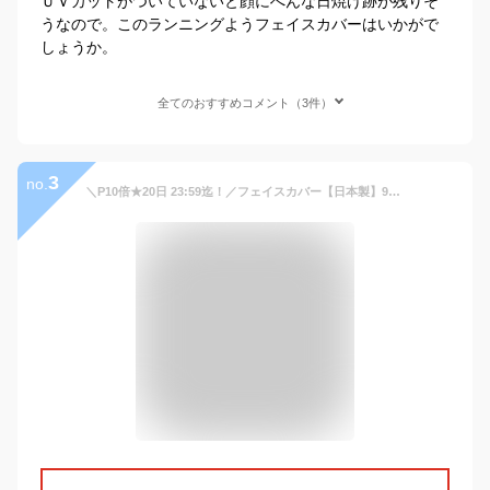
ＵＶカットがついていないと顔にへんな日焼け跡が残りそ
うなので。このランニングようフェイスカバーはいかがで
しょうか。
全てのおすすめコメント（3件）
3
no.
＼P10倍★20日 23:59迄！／フェイスカバー【日本製】99.9%UVカット 冷感 息苦しくない 吸汗速乾 接触冷感 日焼け防止マスク 洗えるマスク 紫外線対策 メンズ ランニング 日よけ UPF50+ スポーツ ランニング