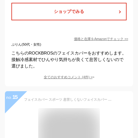
ショップでみる
価格と在庫を
Amazon
でチェック
>>
ぷりん(50代・女性)
こちらのROCKBROSのフェイスカバーをおすすめします。
接触冷感素材でひんやり気持ちが良くて息苦しくないので
選びました。
全てのおすすめコメント
(
4
件)
>
15
no.
フェイスカバー スポーツ 息苦しくないフェイスカバー C型 メンズ フェイスマスク UVマスク 首まで 日焼け防止 スポーツマスク 男性用 夏用 UPF50+ ホワイトビューティー WhB 日焼け対策 釣り ランニング 登山 ゴルフ 東レ サイクリング バイク