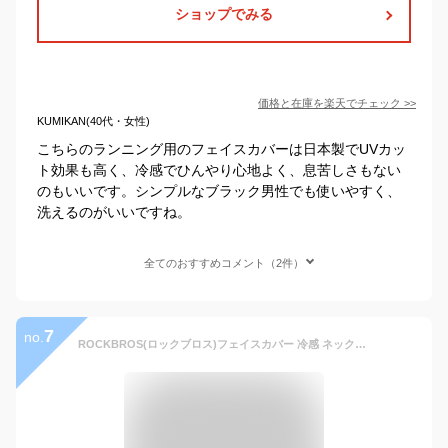
ショップでみる
価格と在庫を
楽天
でチェック
>>
KUMIKAN(40代・女性)
こちらのランニング用のフェイスカバーは日本製でUVカッ
ト効果も高く、冷感でひんやり心地よく、息苦しさもない
のもいいです。シンプルなブラック男性でも使いやすく、
洗えるのがいいですね。
全てのおすすめコメント（2件）
7
no.
ROCKBROS(ロックブロス)フェイスカバー 冷感 ネックガード ネックカバー 夏用 UVカット 接触冷感 日焼け防止 耳かけタイプ 呼吸しやすい 釣り バイク ゴルフ ランニング 男女兼用