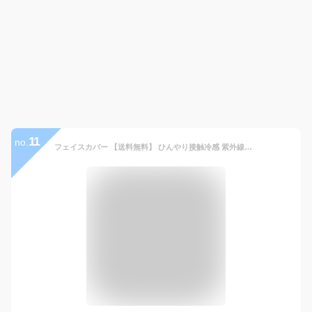
11
no.
フェイスカバー 【送料無料】 ひんやり接触冷感 紫外線対策 UVカット UPF50＋ フェイスマスク ネックガード スポーツ 日焼け防止 春夏におすすめ 吸汗速乾 ランニング ジム 園芸 サイクリング 散歩に ユニセックス メンズ レディース 男女兼用 フリーサイズ 11220001