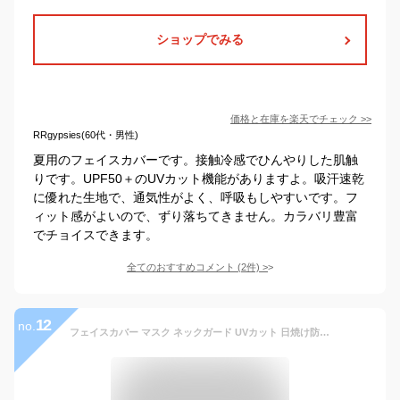
ショップでみる
価格と在庫を
楽天
でチェック
>>
RRgypsies(60代・男性)
夏用のフェイスカバーです。接触冷感でひんやりした肌触
りです。UPF50＋のUVカット機能がありますよ。吸汗速乾
に優れた生地で、通気性がよく、呼吸もしやすいです。フ
ィット感がよいので、ずり落ちてきません。カラバリ豊富
でチョイスできます。
全てのおすすめコメント
(
2
件)
>
12
no.
フェイスカバー マスク ネックガード UVカット 日焼け防止 日よけマスク 花粉フェイスマスク 対策 日焼け防止 日焼け 熱中症対策 紫外線カット レディース メンズ 自転車 ガーデニング ランニング 農作業 かわいい おしゃれ 送料無料