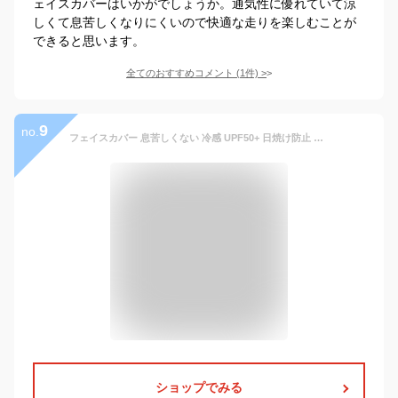
ェイスカバーはいかがでしょうか。通気性に優れていて涼
しくて息苦しくなりにくいので快適な走りを楽しむことが
できると思います。
全てのおすすめコメント
(
1
件)
>
9
no.
フェイスカバー 息苦しくない 冷感 UPF50+ 日焼け防止 マスク UVカットマスク 日焼け止め メッシュ 通気性 防塵 紫外線対策 アイスシルク 伸縮ストレッチ素材 吸汗 ランニング フェイスマスク 夏用 スポーツ ジョキング 日よけ 釣り メンズ レディース フェースカバー
ショップでみる