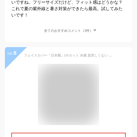
いですね。フリーサイズだけど、フィット感はどうかな？
これで夏の紫外線と暑さ対策ができたら最高。試してみた
いです！
全てのおすすめコメント（3件）
6
no.
フェイスカバー「日本製」UVカット 冷感 息苦しくない 着心地爽やか 吸汗速乾 接触冷感 日焼け防止マスク 洗えるマスク 紫外線対策 メンズ ランニング UPF50+ スポーツ ランニング 夏用 UVマスク ランニングマスク UVカットマスク