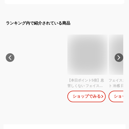
ランキング内で紹介されている商品
【本日ポイント5倍】息
フェイスカバ
苦しくない フェイスカ
ト 冷感 日焼
バーB型【男性サイズ】
自転車 ラン
ショップでみる
ショッ
フェイスマスク UVマス
イスマスク 
ク 首まで メンズ スポー
クガード 紫
ツ マスク UVカット
汗速乾 耳か
WhB UPF50+ ホワイト
メンズ レデ
ビューティー 日焼け対
WildScene
策 首 UVマスク 日焼け