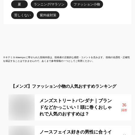
防止 東レ プレゼント 実
夏
ランニング/マラソン
ファッション小物
用的 テニス ゴルフ 釣り
【送料無料】
苦しくない
紫外線対策
※
キテミヨ-kitemiyo-
に寄せられた投稿内容は、投稿者の主観的な感想・コメントを含みます。 投稿の信憑性・正確性
を保証することはできませんので、あくまで参考情報の一つとしてご利用ください。
【メンズ】
ファッション小物
の人気おすすめランキング
メンズストリートバンダナ｜ブラン
36
ドなどかっこいい！頭に巻くおしゃ
回答
れで人気のおすすめは？
ノースフェイス好きの男性に合うイ