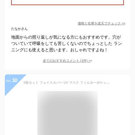
価格と在庫を
楽天
でチェック
>>
たなかさん
地面からの照り返しが気になる方にもおすすめです。穴が
ついていて呼吸をしても苦しくないのでちょっとした ラン
ニングにも使えると思います。おしゃれですよね！
全てのおすすめコメント
(
1
件)
>
10
no.
5枚セット フェイスカバー UV マスク フィルターポケット付き スポーツ 冷感 耳かけ ネックガード 夏用 夏 UVカット 抗菌 ムレない 呼吸しやすい 立体 涼しい 日焼け防止 メンズ レディース フェイスガード フェイスマスク ゴルフ ウォーキング ランニング ガーデニング 花粉