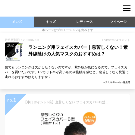
メンズ
キッズ
レディース
マイページ
本ページはプロモーションを含みます
最終更新日：2026/07/06
173
View
34
コメント
決定
ランニング用フェイスカバー｜息苦しくない！紫
外線除けの人気マスクのおすすめは？
夏でもランニングは欠かしたくないのですが、紫外線が気になるので、フェイスカ
バーを買いたいです。UVカット率が高いものや接触冷感など、息苦しくなく快適に
走れるおすすめはありますか？
キテミヨ-kitemiyo-編集部
1
no.
【本日ポイント5倍】息苦しくない フェイスカバーB型【男性サイズ】フェイスマスク UVマスク 首まで メンズ スポーツ マスク UVカット WhB UPF50+ ホワイトビューティー 日焼け対策 首 UVマスク 日焼け防止 東レ プレゼント 実用的 テニス ゴルフ 釣り【送料無料】