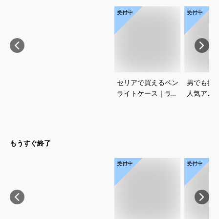
受付中
受付中
セリアで買えるペン
男でも挑
ライトケース｜ライ
人気アニ
ブ遠征に便利なおす
コスプレ
すめを教えてくださ
すめを教
い
い
もうすぐ終了
受付中
受付中