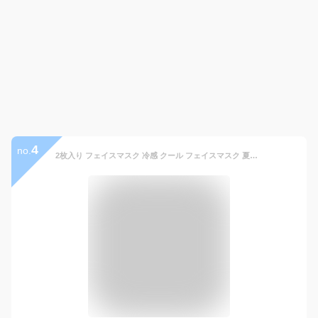
4
no.
2枚入り フェイスマスク 冷感 クール フェイスマスク 夏用 フェイスカバー スポーツ 息苦しくない UVカット 日焼け防止マスク 冷感 吸汗速乾 おしゃれ 紫外線対策 花粉対策 メンズ レディース アウトドア 自転車 ウォーキング ランニング