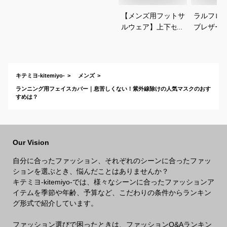
【メンズ用フットサ
ラルフロ
ルウェア】上下セッ
ブレザー
トアップのおすすめ
クがかっ
は？
わせやす
ブレのお
キテミヨ-kitemiyo-
メンズ
ランニング用フェイスカバー｜息苦しくない！紫外線除けの人気マスクのおす
すめは？
Our Vision
自分に合ったファッション、それぞれのシーンに合ったファッ
ションを選ぶとき、悩んだことはありませんか？
キテミヨ-kitemiyo-では、様々なシーンに合ったファッションア
イテムを季節や年齢、予算など、こだわりの条件からランキン
グ形式で紹介しています。
ファッション選びで困ったときは、ファッションQ&Aランキン