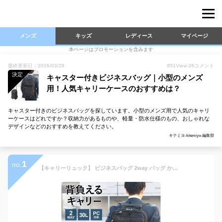
メンズ
キッズ
レディース
マイページ
本ページはプロモーションを含みます
最終更新日：2026/03/29
851
View
26
コメント
決定
キャスター付きビジネスバッグ｜小型のメンズ
用！人気キャリーケースのおすすめは？
キャスター付きのビジネスバッグを探しています。小型のメンズ用で人気のキャリ
ーケースはどれですか？収納力があるものや、軽量・防水仕様のもの、おしゃれな
デザインなどのおすすめを教えてください。
キテミヨ-kitemiyo-編集部
1
no.
【キャリーリュック】 ビジネスバッグ 2way バッグ かばん SAXON キャリーバッグ キャリーケース リュック ビジネスリュック メンズ 大容量 30L 縦型 おしゃれ ノートPC PCバッグ 通勤 仕事 営業 出張 ビジネス 黒 ブラック 就職祝い 新生活 キャスター付き 機内持ち込み可