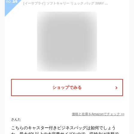
14
no.
[イーサプライ] ソフトキャリー リュック バッグ 3WAY キャスター付き 大容量 33～48L 軽量 マチ拡張対応 ビジネス 旅行 アウトドア ブラック EEX-BGC02
ショップでみる
価格と在庫を
Amazon
でチェック
>>
さんた
こちらのキャスター付きビジネスバッグは如何でしょう
か。最大40L以上の大容量サイズなので、収納力は抜群で