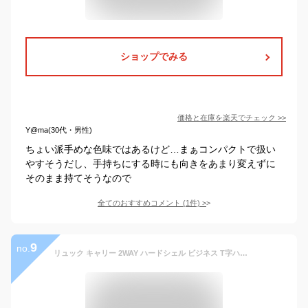
ショップでみる
価格と在庫を
楽天
でチェック
>>
Y@ma(30代・男性)
ちょい派手めな色味ではあるけど…まぁコンパクトで扱い
やすそうだし、手持ちにする時にも向きをあまり変えずに
そのまま持てそうなので
全てのおすすめコメント
(
1
件)
>
9
no.
リュック キャリー 2WAY ハードシェル ビジネス T字ハンドル ソフト スーツケース キャリーバッグ キャリーケース S サイズ 小型 機内持ち込み 1泊2日 2泊3日 3桁 ダイヤル式 ロック キャスター付き リュックサック バッグ 2輪 GPT (gu1b225)【旅行グッズ10点オマケ】[C]