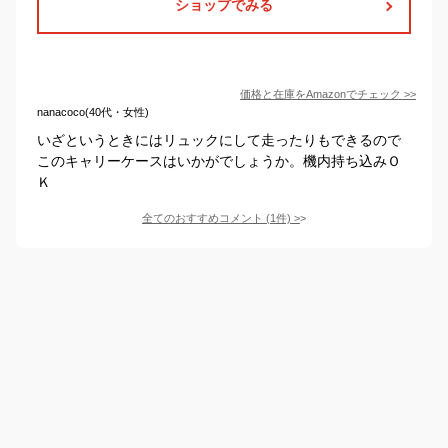
ショップでみる
価格と在庫を
Amazon
でチェック
>>
nanacoco(40代・女性)
いざというときにはリュックにして走ったりもできるので
このキャリーケースはいかがでしょうか。機内持ち込みＯ
Ｋ
全てのおすすめコメント
(
1
件)
>