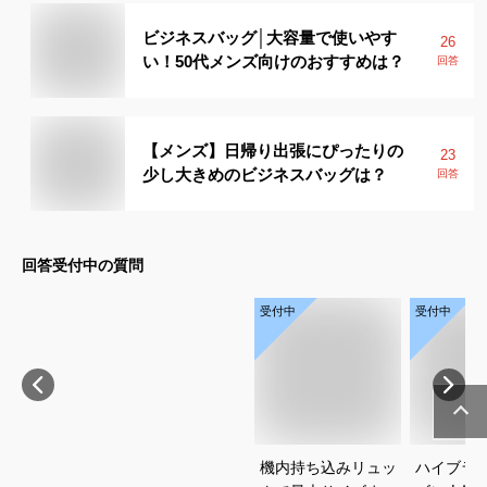
ビジネスバッグ│大容量で使いやす
26
い！50代メンズ向けのおすすめは？
回答
【メンズ】日帰り出張にぴったりの
23
少し大きめのビジネスバッグは？
回答
回答受付中の質問
受付中
受付中
機内持ち込みリュッ
ハイブラ