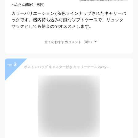
べんたん(50代・男性)
カラーバリエーションが5色ラインナップされたキャリーバ
ックです。機内持ち込み可能なソフトケースで、リュック
サックとしても使えのでオススメします。
全てのおすすめコメント（4件）
3
no.
ボストンバッグ キャスター付き キャリーケース 2way 手提げ 機内持ち込み 二泊三日 大容量 折りたたみ式 手荷物入れ スムーズ走行 トラベルバッグ かばん 男女兼用 ビジネス 修学旅行用 合宿