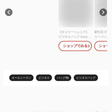
【キャリーリュック】
新生活 ギフト
ビジネスバッグ 2way バ
リーバッグ 
ッグ かばん SAXON キ
ッグ ソフト
ショップでみる
ショッ
ャリーバッグ キャリー
ッグ 機内持
ケース リュック ビジネ
錠贈呈 スー
スリュック メンズ 大容
量 大容量 リ
量 30L 縦型 おしゃれ ノ
スター付きリ
ートPC PCバッグ 通勤
ャリーケース
仕事 営業 出張 ビジネス
ビジネス出張
黒 ブラック 就職祝い 新
ん 連休
オールシーズン
ビジネス
バッグ/鞄
ビジネスバッグ
生活 キャスター付き 機
内持ち込み可