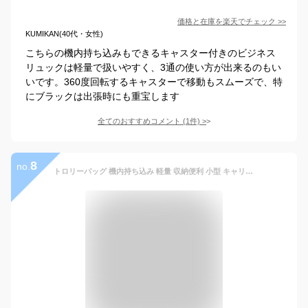
価格と在庫を
楽天
でチェック
>>
KUMIKAN(40代・女性)
こちらの機内持ち込みもできるキャスター付きのビジネス
リュックは軽量で扱いやすく、3通の使い方が出来るのもい
いです。360度回転するキャスターで移動もスムーズで、特
にブラックは出張時にも重宝します
全てのおすすめコメント
(
1
件)
>
8
no.
トロリーバッグ 機内持ち込み 軽量 収納便利 小型 キャリーバッグ ショルダーバッグ オックスフォード布 防水 キャスター付き 360度回転 耐衝撃 ソフトキャリーバッグ 手提げ ビジネス 修学旅行 出張 旅行 通学 ソフトキャリーケース 折り畳み式 ブラック