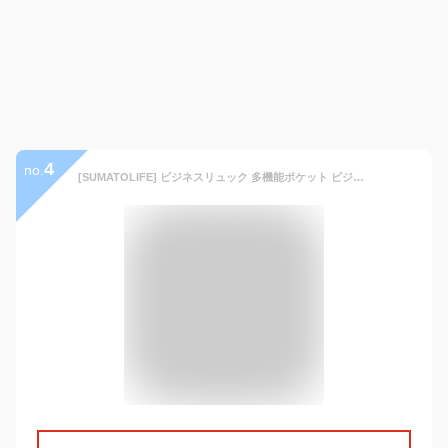
4
no.
[SUMATOLIFE] ビジネスリュック 多機能ポケット ビジネスバッグ メンズ リュック 大容量 拡張機能 15.6インチ PC対応 キャスター付き 3WAY仕様 防水 リュック 背中 蒸れ防止 リュックサック USB充電ポート搭載 通勤 通学 旅行