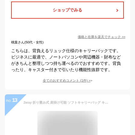
ショップでみる
価格と在庫を
楽天
でチェック
>>
桃葉さん(50代・女性)
こちらは、背負えるリュック仕様のキャリーバックです。
ビジネスに最適で、ノートパソコンや周辺機器・財布など
がきちんと整理しつつ持ち運べるのでおすすめです。背負
ったり、キャスター付きで引いたり機能性抜群です。
全てのおすすめコメント
(
1
件)
>
13
no.
2way 折り畳み式 肩掛け可能 ソフトキャリーバッグ キャリー 機内持ち込み レディース キャスター付き リュック リュックバッグ マザーズバッグ スーツケース キャリーケース 短期旅行 カバン 修学旅行 ビジネス出張 旅行かばん 連休 春休み 夏休み 帰省 海外 国内