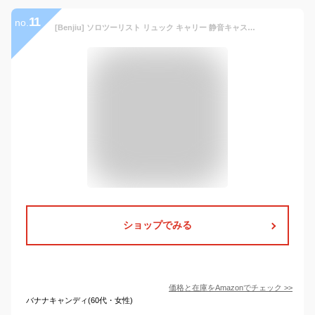
11
no.
[Benjiu] ソロツーリスト リュック キャリー 静音キャスター付き トロリーバックパック メンズ＆レディース対応 大容量 ビジネストラベルバッグ 防水 小型 機内持ち込み可 PC収納機能付 通学 出張 荷物バッグ (ブラック,18インチ)
ショップでみる
価格と在庫を
Amazon
でチェック
>>
バナナキャンディ(60代・女性)