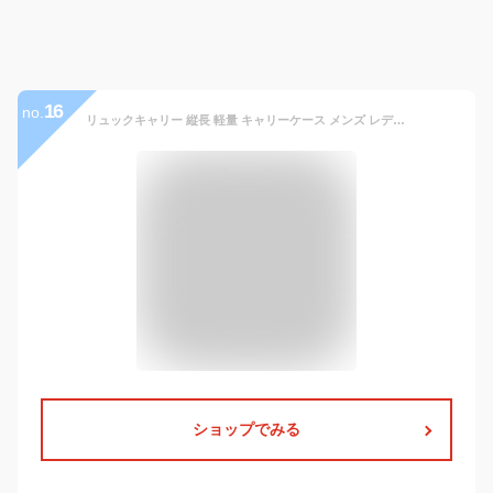
16
no.
リュックキャリー 縦長 軽量 キャリーケース メンズ レディース リュック スーツケース キャリーバッグ リュックキャリー付き 防災 おしゃれ 旅行 ソフトタイプ 女性 男性 通勤 通学 旅行 女性 男性 出張 1泊 日帰り旅行 海外旅行 防水 30l 大容量 5219 SAXON サクソン
ショップでみる