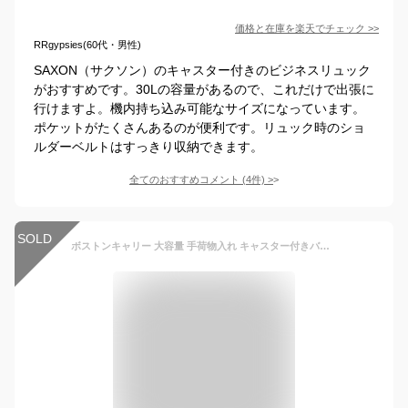
価格と在庫を
楽天
でチェック
>>
RRgypsies(60代・男性)
SAXON（サクソン）のキャスター付きのビジネスリュック
がおすすめです。30Lの容量があるので、これだけで出張に
行けますよ。機内持ち込み可能なサイズになっています。
ポケットがたくさんあるのが便利です。リュック時のショ
ルダーベルトはすっきり収納できます。
全てのおすすめコメント
(
4
件)
>
SOLD
ボストンキャリー 大容量 手荷物入れ キャスター付きバッグ 旅行かばん 男女兼用 使いやすい 2泊3日 折りたたみ式 コンパクト 手提げ スムーズ走行 静音 ファッション サブバッグ ビジネス 修学旅行用 合宿