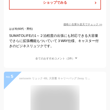
ショップでみる
価格と在庫を
楽天
でチェック
>>
はま玲(60代・男性)
SUMATOLIFEの1～２泊程度の出張にも対応できる大容量
でさらに拡張機能もついていて３WAY仕様、キャスター付
きのビジネスリュツクです。
全てのおすすめコメント（2件）
5
no.
swisswin リュック 48L 大容量 キャリーバッグ 2way リュックバッグ スイスウィン 機内持ち込み可 キャスター付き リュックサック トランクケース スーツケース ビジネス出張 旅行 かばん バックパック ブラック