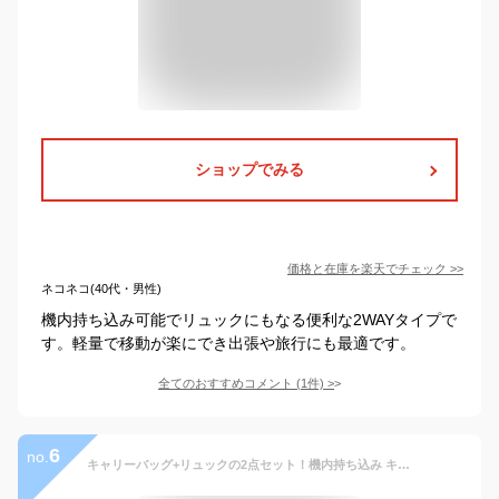
ショップでみる
価格と在庫を
楽天
でチェック
>>
ネコネコ(40代・男性)
機内持ち込み可能でリュックにもなる便利な2WAYタイプで
す。軽量で移動が楽にでき出張や旅行にも最適です。
全てのおすすめコメント
(
1
件)
>
6
no.
キャリーバッグ+リュックの2点セット！機内持ち込み キャリーバッグ 360度回転 キャスター付き リュック リュックバッグ 2way 軽量 大容量 ソフトキャリーバッグ スーツケース 修学旅行 ビジネス 出張 旅行かばん 連休 春休み 夏休み 帰省 海外 国内