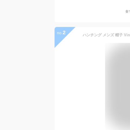
全
2
no.