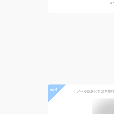
全
4
no.