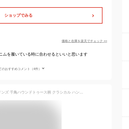
ショップでみる
価格と在庫を
楽天
でチェック
>>
ニムを履いている時に合わせるといいと思います
てのおすすめコメント（4件）
ポイント5倍★ハンチング メンズ 千鳥ハウンドトゥース柄 クラシカル ハンチング帽 帽子 標準サイズ 大寸ビッグサイズ ファッション小物【Z4D】【パケ1】