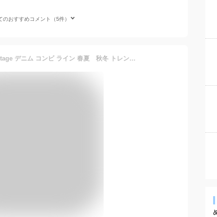
てのおすすめコメント（5件）
ハンチング メンズ 帽子 Vintage デニム コンビ ライン 春夏 秋冬 トレンド 人気 おしゃれ 父の日 贈り物 プレゼント