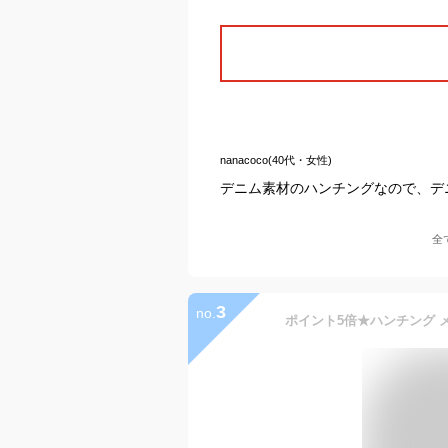
nanacoco(40代・女性)
デニム素材のハンチングなので、デ
全
3
no.