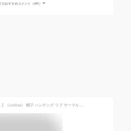
てのおすすめコメント（4件）
【 メール便選択で 送料無料 】（cielhat） 帽子 ハンチング リブ サーマル ワッフル コットン メンズ レディース バック伸縮ゴム オールシーズン 春夏 秋冬 大人 シブイ カッコイイ ギフト プレゼント 106102 父の日