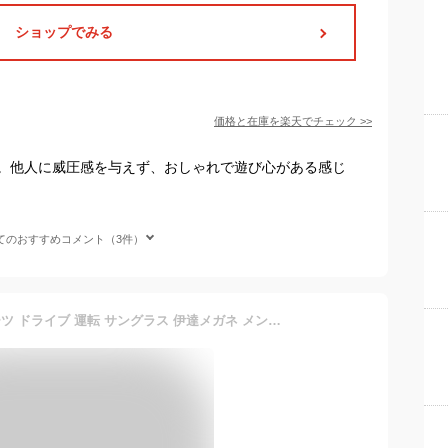
ショップでみる
価格と在庫を
楽天
でチェック
>>
。他人に威圧感を与えず、おしゃれで遊び心がある感じ
てのおすすめコメント（3件）
偏光サングラス 釣り スポーツ ドライブ 運転 サングラス 伊達メガネ メンズ レディース UVカット スクエア 四角 オーバル ライトカラーレンズ 薄い色 ナイトドライブ 夜間運転用 全10色