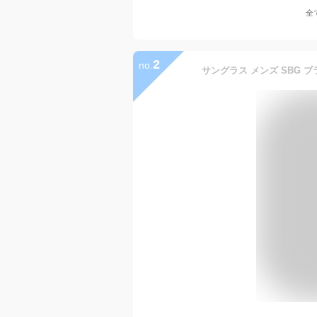
全
2
no.