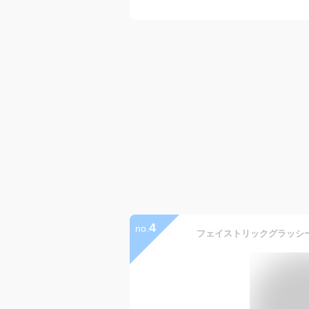
4
no.