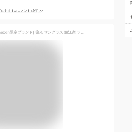
てのおすすめコメント
(
2
件)
>
eight tokyo AZ limited [Amazon限定ブランド] 偏光 サングラス 鯖江産 ライトカラー UVカット レンズ 軽量 フレーム 6123-TAC-LBL