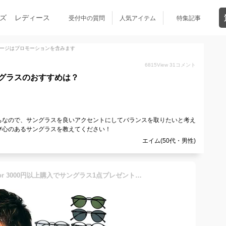
ズ
レディース
受付中の質問
人気アイテム
特集記事
ージはプロモーションを含みます
6815
View
31
コメント
グラスのおすすめは？
ちなので、サングラスを良いアクセントにしてバランスを取りたいと考え
び心のあるサングラスを教えてください！
エイム(50代・男性)
【3990円→2490円】【2点 or 3000円以上購入でサングラス1点プレゼント】 サングラス メンズ レディース SBG ブランド ボストンサングラス 薄い 色 カラーレンズ ブルー スポーツ おしゃれ UVカット ボストン