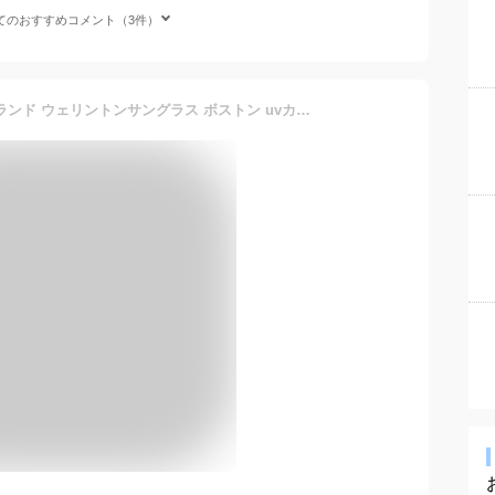
てのおすすめコメント（3件）
サングラス メンズ SBG ブランド ウェリントンサングラス ボストン uvカット スポーツ 黒 カラーレンズ グレーレンズ クリアレンズ ブラック おしゃれ メガネ 黒ぶち 伊達メガネ