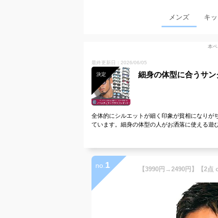
メンズ
キッ
本ペ
最終更新日：2026/06/05
細身の体型に合うサン
決定
全体的にシルエットが細く印象が貧相になりが
ています。細身の体型の人がお洒落に使える遊
1
no.