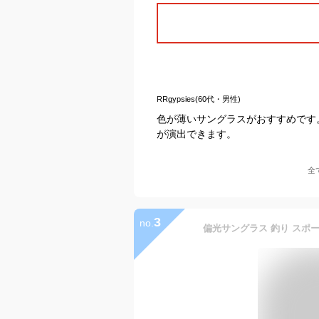
RRgypsies(60代・男性)
色が薄いサングラスがおすすめです
が演出できます。
全
3
no.