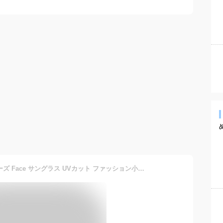
フェイストリックグラッシーズ Face サングラス UVカット ファッション小物マストアイテム ライトカラーサングラスボストン型 ブラックフレーム/ライトブルーレンズ H5112-1BL