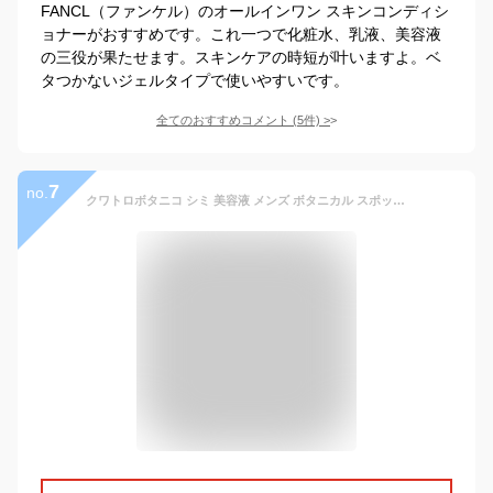
FANCL（ファンケル）のオールインワン スキンコンディシ
ョナーがおすすめです。これ一つで化粧水、乳液、美容液
の三役が果たせます。スキンケアの時短が叶いますよ。ベ
タつかないジェルタイプで使いやすいです。
全てのおすすめコメント
(
5
件)
>
7
no.
クワトロボタニコ シミ 美容液 メンズ ボタニカル スポッツ ソリューション S 20ml 【医薬部外品】 コウジ酸配合 薬用 シミケア シミ対策 男性用 化粧品 スキンケア 保湿 日焼け ポンプ式 乳液タイプ