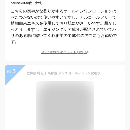
harusaku(30代・女性)
こちらの爽やかな香りがするオールインワンローションは
べたつかないので使いやすいですし、アルコールフリーで
植物由来エキスを使用しており肌にやさしいです。肌がし
っとりしますし、エイジングケア成分が配合されていてハ
リのある肌に導いてくれますので60代の男性にもお勧めで
す。
全てのおすすめコメント
(
1
件)
>
3
no.
［ 乾燥肌 特化 ］高保湿 メンズ オールインワン化粧水 スキンケア (化粧水 美容液 クリーム 1本3役 ）保湿 冬の 乾燥肌 に 高濃度 母の滴 [ シルバーエッセンス モイスト ] [ プラセンタ × サイタイ ] (100ml)