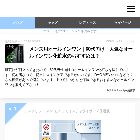
メンズ
キッズ
レディース
マイページ
本ページはプロモーションを含みます
最終更新日：2026/03/11
155
View
18
コメント
決定
メンズ用オールインワン｜60代向け！人気なオー
ルインワン化粧水のおすすめは？
肌荒れが目立ってきたので、60代男性向けのオールインワン化粧水を探していま
す！初心者なので、簡単にスキンケアできるがいいです。DHC MENやunoなどたく
さん種類があって悩んでいます。1つでしっかりと保湿できるおすすめなオールイン
ワンを教えて下さい！
キテミヨ-kitemiyo-編集部
1
no.
アスタリフト メン モノム モイスチャライザー＜保湿液＞120mL 約2か月分【FUJIFILM 公式】 | メンズ オールインワン スキンケア 化粧水 乳液 美容液 ローション オールインワンジェル 男性 メンズスキンケア メンズ化粧品 ギフト プレゼント ASTALIFT MONOM 富士フイルム