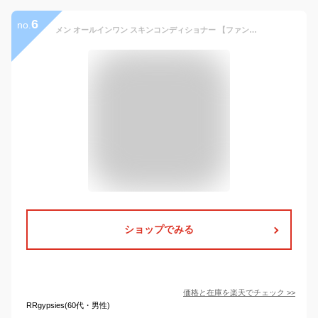
6
no.
メン オールインワン スキンコンディショナー 【ファンケル 公式】[FANCL 化粧品 化粧水 乳液 メンズ 美容液 オールインワンジェル オールインワンゲル スキンケア 男性化粧品 無添加 エイジングケア 無添加化粧水 毛穴 無添加化粧品 スキンケアジェル ]
ショップでみる
価格と在庫を
楽天
でチェック
>>
RRgypsies(60代・男性)