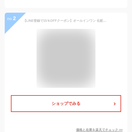
2
no.
【LINE登録で15％OFFクーポン】オールインワン 化粧水 メンズ ローション スキンケア 肌荒れ アフターシェーブ 低刺激 乾燥肌 ボタニカル オーガニック 植物由来 保湿 ベタつかない 無添加 合成着色料・合成香料フリー パラベンフリー アルコールフリー 送料無料
ショップでみる
価格と在庫を
楽天
でチェック
>>