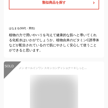
類似商品を探す
はなまる(50代・男性)
植物の力で潤いやハリを与えて健康的な肌へと導いてくれ
る化粧水はいかがでしょうか。植物由来のビタミンC誘導体
などが配合されているので肌にやさしく安心して使うこと
ができると思います。
SOLD
メン オールインワン スキンコンディショナー II しっとり 1本 【ファンケル 公式】[FANCL 化粧水 化粧品 乳液 無添加 美容液 オールインワンジェル オールインワンゲル メンズ 保湿ジェル エイジングケア スキンケア ゲル 保湿 無添加化粧水 メンズ化粧品 乾燥肌 男性 ]