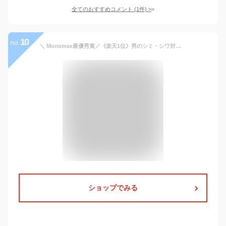
全てのおすすめコメント
(
1
件)
>
10
no.
＼ Monomax最優秀賞／《楽天1位》男のシミ・シワ対策！男性 薬用 オールインワン ハイドレートモイスチャージェル セシャロオム メンズ コスメ ギフト スキンケア シワ シミ ニキビ 毛穴 彼氏 父 夫
ショップでみる