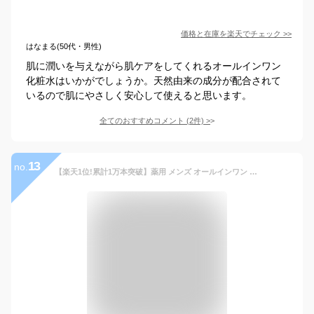
価格と在庫を
楽天
でチェック
>>
はなまる(50代・男性)
肌に潤いを与えながら肌ケアをしてくれるオールインワン
化粧水はいかがでしょうか。天然由来の成分が配合されて
いるので肌にやさしく安心して使えると思います。
全てのおすすめコメント
(
2
件)
>
13
no.
【楽天1位!累計1万本突破】薬用 メンズ オールインワン ジェル シミ 肝斑 対策 ( 顔用 無添加 美白 オールインワンジェル ) 化粧水 がわりに使える 美白 保湿クリーム 美肌を先取り ! つむぎコスメ