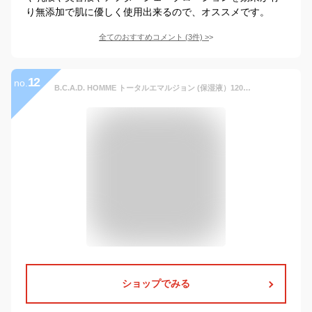
り無添加で肌に優しく使用出来るので、オススメです。
全てのおすすめコメント
(
3
件)
>
12
no.
B.C.A.D. HOMME トータルエマルジョン (保湿液）120ml (天然由来/うるおい補給/ユーグレナ/化粧水/乳液/美容液/BCAD/メンズ保湿液/メンズ/スキンケア/保湿/乾燥/敏感/過敏)保湿 乾燥 乾燥対策
ショップでみる