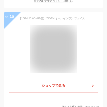
全てのおすすめコメント
(
8
件)
>
15
no.
【10/14 20:00~ P5倍】 ZIGEN オールインワン フェイスジェル 洗顔料 セット スキンケア メンズ 洗顔 オールインワンジェル 乾燥 乾燥肌 美肌化粧水 乳液 美容液 保湿クリーム フェイスクリーム ジゲン ヒト型セラミド メンズコスメ 男性スキンケア テカリ 100g 200g
ショップでみる
価格と在庫を
楽天
でチェック
>>