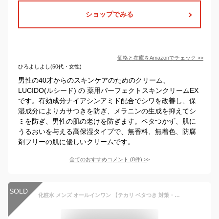
ショップでみる
価格と在庫を
Amazon
でチェック
>>
ひろよしよし(50代・女性)
男性の40才からのスキンケアのためのクリーム、
LUCIDO(ルシード) の 薬用パーフェクトスキンクリームEX
です。有効成分ナイアシンアミド配合でシワを改善し、保
湿成分によりカサつきを防ぎ、メラニンの生成を抑えてシ
ミを防ぎ、男性の肌の老けを防ぎます。ベタつかず、肌に
うるおいを与える高保湿タイプで、無香料、無着色、防腐
剤フリーの肌に優しいクリームです。
全てのおすすめコメント
(
8
件)
>
SOLD
化粧水 メンズ オールインワン 【テカリ ベタつき 対策・オイリー肌用 さっぱり】クワトロボタニコ 皮脂ケア いい香りのメンズ化粧水 30代 40代の脂性肌向け 男性化粧水/男性化粧品/メンズ化粧品/ スキンケア 洗顔 後のエイジングケアに。美容液 乳液として メンズコスメ