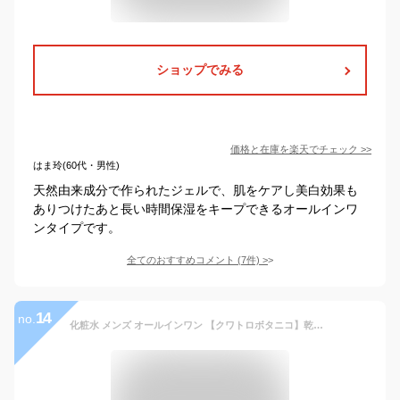
ショップでみる
価格と在庫を
楽天
でチェック
>>
はま玲(60代・男性)
天然由来成分で作られたジェルで、肌をケアし美白効果も
ありつけたあと長い時間保湿をキープできるオールインワ
ンタイプです。
全てのおすすめコメント
(
7
件)
>
14
no.
化粧水 メンズ オールインワン 【クワトロボタニコ】乾燥・肌荒れ予防 エイジングケア しっとり スキンケア アフターシェーブローションに ボタニカルないい香りのメンズ化粧水 男性化粧水/男性化粧品/メンズ化粧品/メンズコスメ 髭剃り後の保湿 乳液や美容液にも 30代 40代