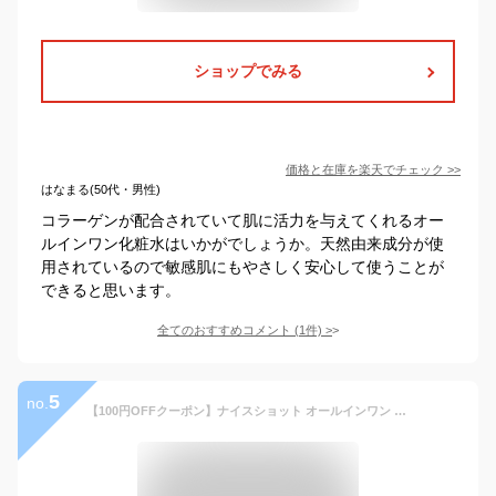
ショップでみる
価格と在庫を
楽天
でチェック
>>
はなまる(50代・男性)
コラーゲンが配合されていて肌に活力を与えてくれるオー
ルインワン化粧水はいかがでしょうか。天然由来成分が使
用されているので敏感肌にもやさしく安心して使うことが
できると思います。
全てのおすすめコメント
(
1
件)
>
5
no.
【100円OFFクーポン】ナイスショット オールインワン 美容 ジェル 100ml niceshot（スキンケア 保湿 ゴルフ ミドル シニア エイジング メンズ 化粧水 乳液 美容液 アウトドア コスメ 男性 距離 ゴルフ場）【ポイント5倍/送料無料】【9/4】【海外×】