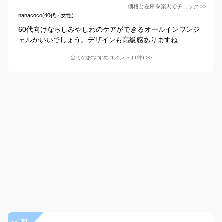
価格と在庫を
楽天
でチェック
>>
nanacoco(40代・女性)
60代向けならしみやしわのケアができるオールインワンジ
ェルがいいでしょう。デザインも高級感ありますね
全てのおすすめコメント
(
1
件)
>
11
no.