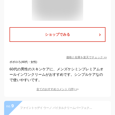
ショップでみる
価格と在庫を
楽天
でチェック
>>
ポポロろ(40代・女性)
60代の男性のスキンケアに、メンズケシミンプレミアムオ
ールインワンクリームがおすすめです。シンプルケアなの
で使いやすいです。
全てのおすすめコメント
(
1
件)
>
9
no.
ファイントゥデイ ウーノ バイタルクリームパーフェクション 90g オールインワンクリーム エイジングケア スキンケア メンズ 男性 シミ 肌荒れ カサつき テカリ 小じわ