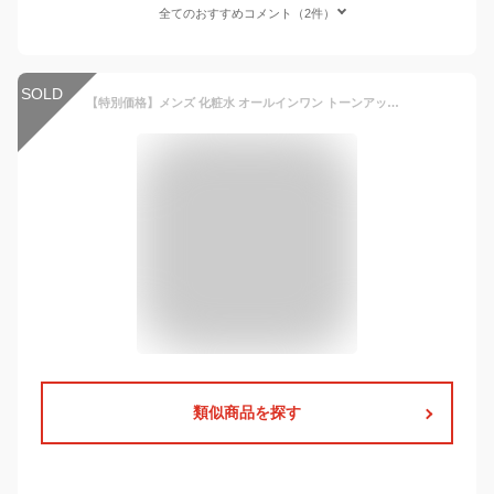
全てのおすすめコメント（2件）
SOLD
【特別価格】メンズ 化粧水 オールインワン トーンアップ オールインワン スキンケア アフターシェーブローション 【BEATTRACT ビートラクト】 ブライトニングウォーター 150ml 約1ヶ月分 メンズ化粧水 乳液 ローション 肌荒れに 髭剃り後の保湿
類似商品を探す