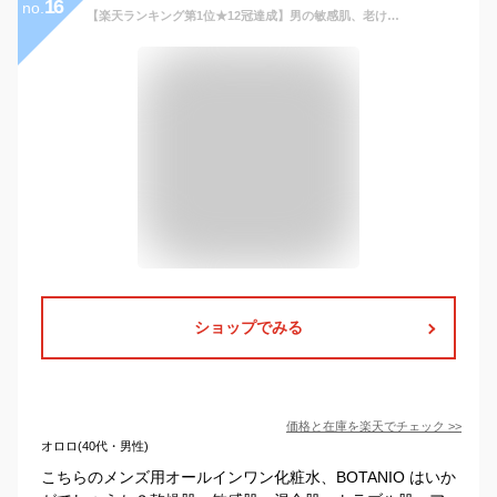
16
no.
【楽天ランキング第1位★12冠達成】男の敏感肌、老け顔対策に。ワンランク上のオールインワン。エイジングケア 化粧水 メンズ スキンケア 男性 オールインワン おすすめ 男性用 化粧品 ジェル ローション 保湿 乾燥 肌 目元 メンズ化粧品 メンズコスメ 【送料無料】
ショップでみる
価格と在庫を
楽天
でチェック
>>
オロロ(40代・男性)
こちらのメンズ用オールインワン化粧水、BOTANIO はいか