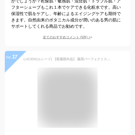
がでしょうか？乾燥肌・敏感肌・混合肌・トラブル肌・ア
フターシェーブもこれ１本でケアできる化粧水です。高い
保湿性で肌をケアし、年齢によるエイジングケアも期待で
きます。自然由来のボタニカル成分が潤いのある男の肌に
サポートしてくれる商品でお勧めです。
全てのおすすめコメント
(
5
件)
>
17
no.
LUCIDO(ルシード) 【医薬部外品】 薬用パーフェクトスキンクリームEX 40才からの 男性用 保湿 シワ シミ オールインワン 90グラム (x 1)