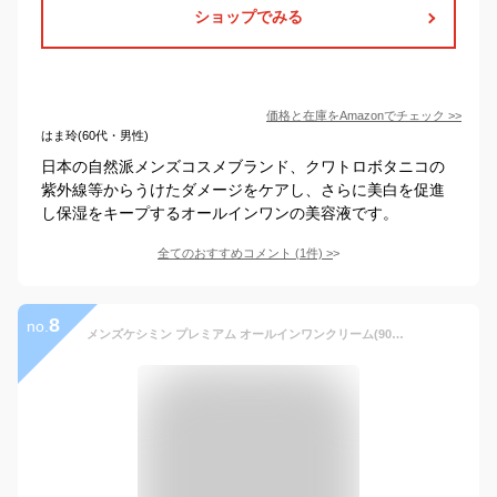
ショップでみる
価格と在庫を
Amazon
でチェック
>>
はま玲(60代・男性)
日本の自然派メンズコスメブランド、クワトロボタニコの
紫外線等からうけたダメージをケアし、さらに美白を促進
し保湿をキープするオールインワンの美容液です。
全てのおすすめコメント
(
1
件)
>
8
no.
メンズケシミン プレミアム オールインワンクリーム(90g)【ケシミン】