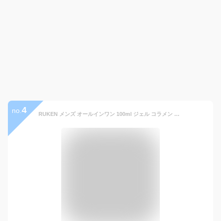
4
no.
RUKEN メンズ オールインワン 100ml ジェル コラメン 日本製 ノンパラベン 美容 コラーゲン シルク ヒアルロン酸 イケメン ホエイ スクワラン 卵殻 ほうれい線 化粧水 乳液 美容液 クリーム スキンケア メンズコスメ メンズケア 天然成分 乾燥肌 国産 うるおい メンズ