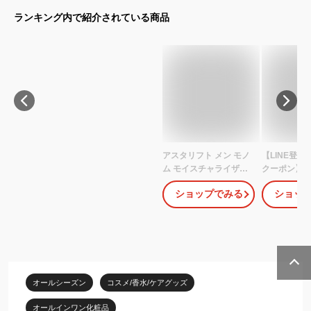
ランキング内で紹介されている商品
アスタリフト メン モノ
【LINE登録で
ム モイスチャライザー
クーポン】
＜保湿液＞120mL 約2か
ン 化粧水 メ
ショップでみる
ショッ
月分【FUJIFILM 公式】
ョン スキン
| メンズ オールインワン
アフターシェ
スキンケア 化粧水 乳液
激 乾燥肌 ボ
美容液 ローション オー
ーガニック 
ルインワンジェル 男性
湿 ベタつか
メンズスキンケア メン
合成着色料
ズ化粧品 ギフト プレゼ
リー パラベ
オールシーズン
コスメ/香水/ケアグッズ
ント ASTALIFT MONOM
ルコールフリ
富士フイルム
料
オールインワン化粧品