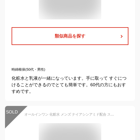
類似商品を探す
時綿根保(50代・男性)
化粧水と乳液が一緒になっています。手に取って すぐにつ
けることができるのでとても簡単です。60代の方にもおす
すめです。
SOLD
オールインワン 化粧水 メンズ ナイアシンアミド配合 スキンケア アフターシェーブ ローション ベタつかず スッと浸透 (※角質層まで) 保湿 男性化粧品 メンズ化粧品 肌荒れ 髭剃り ジェル 乳液 美容液 クリーム がこれ1本 ハリ 艶 肌 男性 女性 送料無料 REQST DIO 148ml