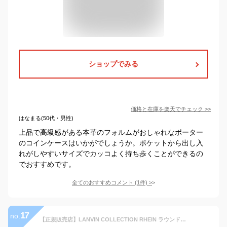
ショップでみる
価格と在庫を
楽天
でチェック
>>
はなまる(50代・男性)
上品で高級感がある本革のフォルムがおしゃれなポーター
のコインケースはいかがでしょうか。ポケットから出し入
れがしやすいサイズでカッコよく持ち歩くことができるの
でおすすめです。
全てのおすすめコメント
(
1
件)
>
17
no.
【正規販売店】LANVIN COLLECTION RHEIN ラウンドファスナージャバラ折り財布 ［ランバン・コレクション］折りたたみ財布 二つ折り ブランド コンパクト 本革 レザー ミニ ウォレット 小さい BOX型小銭入れ ジャバラ式カード段 シンプル メンズ バッグマニア