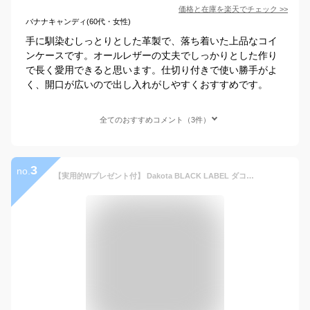
価格と在庫を
楽天
でチェック
>>
バナナキャンディ(60代・女性)
手に馴染むしっとりとした革製で、落ち着いた上品なコイ
ンケースです。オールレザーの丈夫でしっかりとした作り
で長く愛用できると思います。仕切り付きで使い勝手がよ
く、開口が広いので出し入れがしやすくおすすめです。
全てのおすすめコメント（3件）
3
no.
【実用的Wプレゼント付】 Dakota BLACK LABEL ダコタ ブラックレーベル 財布ワキシー コインケース 0625916（0625906）メンズ 財布 コインケース 小銭入れ ギフト ブランド ブラック プレゼント 男性 定番 シンプル 本革