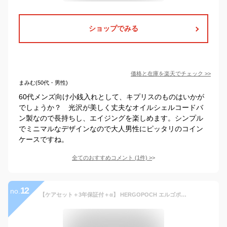
ショップでみる
価格と在庫を
楽天
でチェック
>>
まみむ(50代・男性)
60代メンズ向け小銭入れとして、キプリスのものはいかが
でしょうか？ 光沢が美しく丈夫なオイルシェルコードバ
ン製なので長持ちし、エイジングを楽しめます。シンプル
でミニマルなデザインなので大人男性にピッタリのコイン
ケースですね。
全てのおすすめコメント
(
1
件)
>
12
no.
【ケアセット＋3年保証付＋α】 HERGOPOCH エルゴポック 財布MG2 Series MG2シリーズコインケース MG2W-MWメンズ 小銭入れ ミニマム財布 ミニマル財布 コンパクト財布 日本製 ギフト プレゼント ブランド