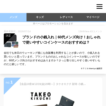
メンズ
キッズ
レディース
マイページ
本ページはプロモーションを含みます
最終更新日：2026/07/14
1344
View
43
コメント
決定
ブランドの小銭入れ｜60代メンズ向け！おしゃれ
で使いやすいコインケースのおすすめは？
会社でも休日のウォーキング後にも自販機を利用することが多いので、小銭入れを
買いたいと思っています。ブランドもののおしゃれなコインケースが欲しいのです
が、60代メンズ向けのおすすめはありますか？さっと取り出しやすく使いやすいも
のだと嬉しいです。
キテミヨ-kitemiyo-編集部
1
no.
【全品10倍★12/19(金)20時～】タケオキクチ 財布 小銭入れ コインケース メンズ テネーロ 1704519 TAKEO KIKUCHI 本革 ギフト プレゼント 牛革 大人 クロムレザー ブランド専用BOX付き[DL10][即日発送]