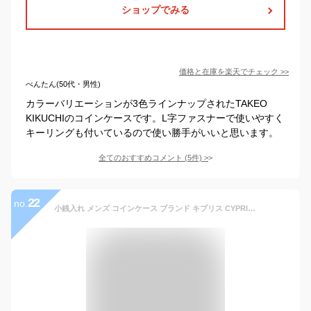
ショップでみる
価格と在庫を
楽天
でチェック
>>
べんたん(50代・男性)
カラーバリエーションが3色ラインナップされたTAKEO
KIKUCHIのコインケースです。L字ファスナーで使いやすく
キーリングも付いているので使い勝手がいいと思います。
全てのおすすめコメント
(
5
件)
>
22
no.
小銭入れ メンズ コインケース ブランド キプリス CYPRIS オイルシェル コードバン ＆ シラサギレザー レーデルオガワ BOX型 4126 本革 日本製 おしゃれ 誕生日