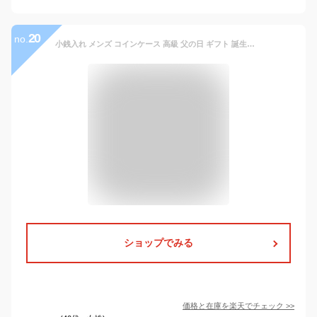
20
no.
小銭入れ メンズ コインケース 高級 父の日 ギフト 誕生日 プレゼント おしゃれ ボックス型 Milagro ミラグロ イタリア製ヌメ革 テラローザブラウン ラウンドジップボックスコインケース コニャック 春財布 化粧箱入り Men’s 牛革 ブランド 人気
ショップでみる
価格と在庫を
楽天
でチェック
>>