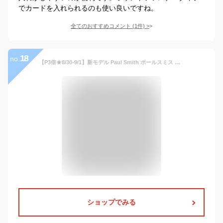
でカードを入れられるのも使い良いですね。
全てのおすすめコメント
(
1
件)
>
18
no.
【P3倍★8/30-9/1】新モデル Paul Smith ポールスミス コインケース 財布 ブライトストライププラー SS24 カード＆コインケース カードケース 813019 P910 メンズ レディース ブランド 正規品 新品 ギフト プレゼント 男性 誕生日 ミニ財布 パスケース 定期入れ 小銭入れ
ショップでみる