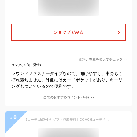
ショップでみる
価格と在庫を
楽天
でチェック
>>
リング(50代・男性)
ラウンドファスナータイプなので、開けやすく、中身もこ
ぼれ落ちません。外側にはカードポケットがあり、キーリ
ングもついているので便利です。
全てのおすすめコメント
(
1
件)
>
8
no.
【コーチ 紙袋付き ギフト包装無料】COACHコーチ キーケース コインケース 小銭入れ メンズ 財布 シグネチャー レザー CW357 QBMI5 ブランド【新作 新品 限定モデル】【COACH コーチ】【サイフ さいふ 小銭入】【楽ギフ_包装】【コンビニ受取対応商品】【あす楽】