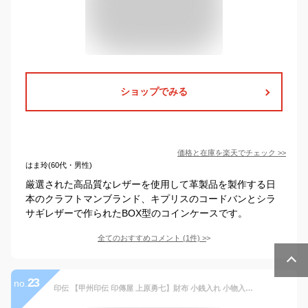
ショップでみる
価格と在庫を
楽天
でチェック
>>
はま玲(60代・男性)
厳選された高品質なレザーを使用して革製品を製作する日
本のクラフトマンブランド、キプリスのコードバンとシラ
サギレザーで作られたBOX型のコインケースです。
全てのおすすめコメント
(
1
件)
>
23
no.
印伝 【甲州印伝 印傳屋 上原勇七】財布 小銭入れ 小物入れ【1005 波うろこ 黒地×白漆】 男性用 メンズ 鹿革 本革 レザー 和柄 ブランド 【YM02】