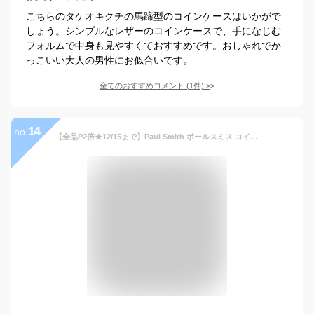
こちらのタケオキクチの馬蹄型のコインケースはいかがで
しょう。シンプルなレザーのコインケースで、手になじむ
フォルムで中身も見やすくておすすめです。おしゃれでか
っこいい大人の男性にお似合いです。
全てのおすすめコメント
(
1
件)
>
14
no.
【全品P2倍★12/15まで】Paul Smith ポールスミス コインケース 小銭入れ ブライトストライプトリムSS24 レザー 牛革 メンズ 正規品 新品 813005 P840 ブランド おしゃれ かわいい ギフト クリスマスプレゼント 男性 実用的 女性 彼氏 彼女 【名入れ】