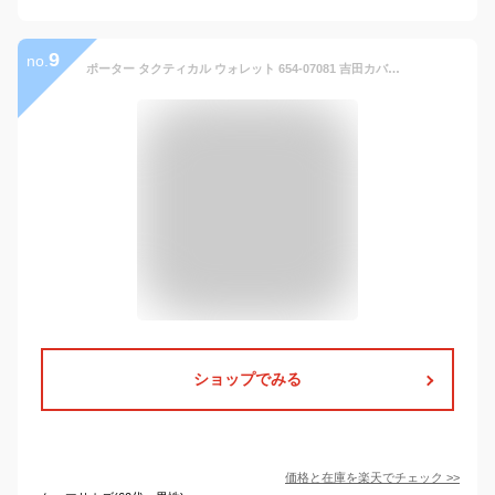
9
no.
ポーター タクティカル ウォレット 654-07081 吉田カバン PORTER TACTICAL WALLET 財布 ミニ財布 メンズ レディース ブランド 小さい 薄い 小銭入れ 軽量 おしゃれ プレゼント 防水 防汚 ラウンドファスナー 日本製
ショップでみる
価格と在庫を
楽天
でチェック
>>