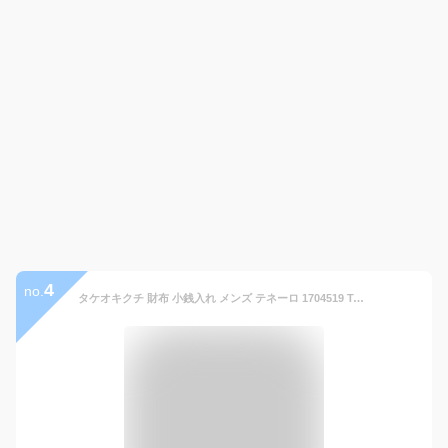
4
no.
タケオキクチ 財布 小銭入れ メンズ テネーロ 1704519 TAKEO KIKUCHI コインケース 本革 クロムレザー キクチタケオ ブランド専用BOX付き [DL10][即日発送]