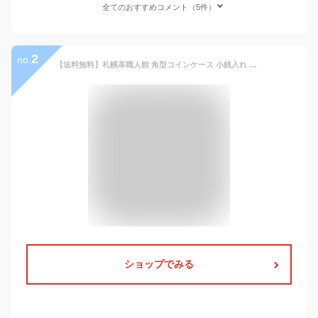
全てのおすすめコメント（5件）
2
no.
【送料無料】札幌革職人館 角型コインケース 小銭入れ コインケース カード 革 財布 レザー 本革 メンズ レディース 日本製 ブランド おしゃれ カードケース カードも入る 就職 昇進 退職 入学 記念日 男性 女性 ギフト プレゼント 小さい財布 小 さいふ 小さめ 革財布
ショップでみる