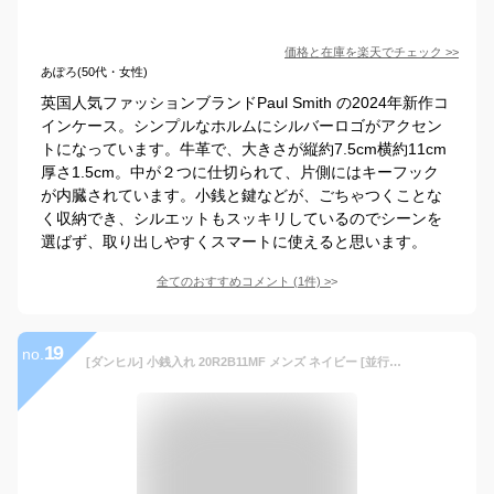
価格と在庫を
楽天
でチェック
>>
あぽろ(50代・女性)
英国人気ファッションブランドPaul Smith の2024年新作コ
インケース。シンプルなホルムにシルバーロゴがアクセン
トになっています。牛革で、大きさが縦約7.5cm横約11cm
厚さ1.5cm。中が２つに仕切られて、片側にはキーフック
が内臓されています。小銭と鍵などが、ごちゃつくことな
く収納でき、シルエットもスッキリしているのでシーンを
選ばず、取り出しやすくスマートに使えると思います。
全てのおすすめコメント
(
1
件)
>
19
no.
[ダンヒル] 小銭入れ 20R2B11MF メンズ ネイビー [並行輸入品]