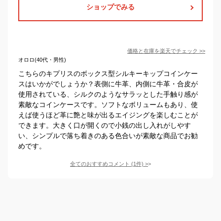
ショップでみる
価格と在庫を
楽天
でチェック
>>
オロロ(40代・男性)
こちらのキプリスのボックス型シルキーキップコインケー
スはいかがでしょうか？表側に牛革、内側に牛革・合皮が
使用されている、シルクのようなサラッとした手触り感が
素敵なコインケースです。ソフトなボリュームもあり、使
えば使うほど革に艶と味が出るエイジングを楽しむことが
できます。大きく口が開くので小銭の出し入れがしやす
い、シンプルで落ち着きのある色合いが素敵な商品でお勧
めです。
全てのおすすめコメント
(
1
件)
>