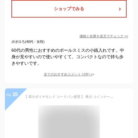
ショップでみる
価格と在庫を
楽天
でチェック
>>
ポポロろ(40代・女性)
60代の男性におすすめのポールスミスの小銭入れです。中
身が見やすいので使いやすくて、コンパクトなので持ち歩
きやすいです。
全てのおすすめコメント
(
1
件)
>
15
no.
【 革のダイヤモンド コードバン使用 】 希少 コインケース 馬革 高級 傷つきにくい キズ 高耐久 長く使える 本革 天然皮革 コンパクト 革小物 小物入れ サブ財布 かさばらない 薬入れ 鍵入れ 持ち運び メンズ 男性 丸形 丸型 小型 プレゼント ギフト ラッピング 無料