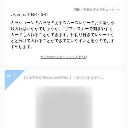
価格と在庫を
楽天
でチェック
>>
のりのりのり(50代・女性)
ミラショーンのムラ感のあるスムースレザーのお洒落な小
銭入れはいかがでしょうか。L字ファスナーで開きやすく、
カードも入れることができます。仕切り付きでレシートな
どと分けて入れることができて使いやすいと思うのでおす
すめします。
全てのおすすめコメント
(
1
件)
>
7
no.
【京極匠工房 累計50,000個突破!!】 小銭入れ 革 本革 牛革 全7色 レザー メンズ 男性 ブランド コインケース パスケース 定期入れ 財布 おしゃれ コンパクト 小銭 お札 カード ブラック ブラウン ネイビー レディース プレゼント ギフト 就職祝い 入学祝い 父の日 04