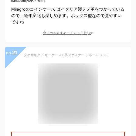
nanacoco(40代・女性)
Milagroのコインケース はイタリア製ヌメ革をつかっている
ので、経年変化も楽しめます。ボックス型なので見やすい
ですね
全てのおすすめコメント
(
1
件)
>
21
no.
タケオキクチ キーケース L字ファスナー テネーロ メンズ 1709029 TAKEO KIKUCHI 牛革 本革 レザー キーリング スマートキーケース キーホルダー 鍵 カギ キー ブランド 革小物 カード収納 カード入れ 小銭入れ[DL10][即日発送][クリスマス]