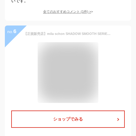
いです。
全てのおすすめコメント
(
1
件)
>
6
no.
【正規販売店】mila schon SHADOW SMOOTH SERIES L字ファスナー小銭入れ［ミラ・ショーン］ コインケース 本革 レザー 出しやすい カードも入る ミニ財布 コンパクト キーケース マルチ おしゃれ ミラショーン メンズ バッグマニア
ショップでみる