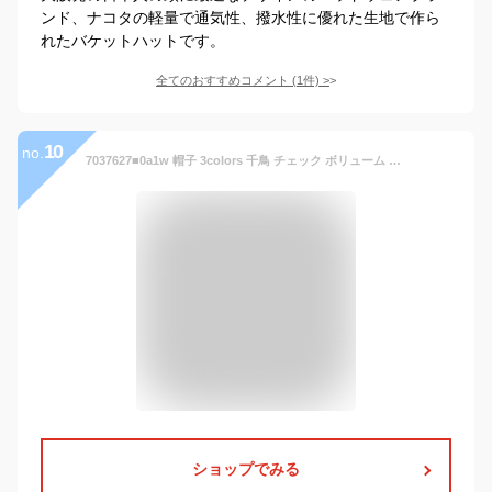
ンド、ナコタの軽量で通気性、撥水性に優れた生地で作ら
れたバケットハットです。
全てのおすすめコメント
(
1
件)
>
10
no.
7037627■0a1w 帽子 3colors 千鳥 チェック ボリューム キャスケット アップル メンズ レディース 男女兼用 プチプラ オールシーズン 千鳥柄
ショップでみる