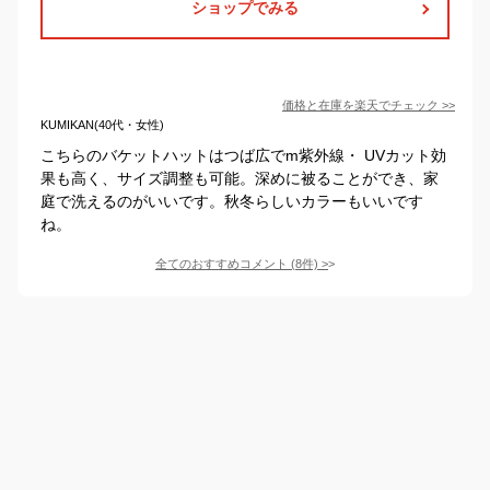
ショップでみる
価格と在庫を
楽天
でチェック
>>
KUMIKAN(40代・女性)
こちらのバケットハットはつば広でm紫外線・ UVカット効
果も高く、サイズ調整も可能。深めに被ることができ、家
庭で洗えるのがいいです。秋冬らしいカラーもいいです
ね。
全てのおすすめコメント
(
8
件)
>