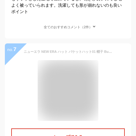
よく被っていられます。洗濯しても形が崩れないのも良い
ポイント
全てのおすすめコメント（2件）
7
no.
ニューエラ NEW ERA ハット バケットハット01 帽子 Bucket-01 定番 メンズ レディース ユニセックス 国内正規品 プレゼント ギフト 彼氏 男性 誕生日 記念日 父の日 ラッピング無料 インポート ブランド 海外ブランド 14524815/14524817/14524820