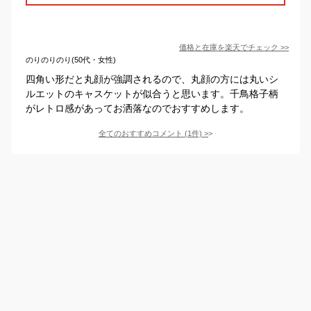
価格と在庫を
楽天
でチェック
>>
のりのりのり(50代・女性)
四角い形だと丸顔が強調されるので、丸顔の方には丸いシ
ルエットのキャスケットが似合うと思います。千鳥格子柄
がレトロ感があってお洒落なのでおすすめします。
全てのおすすめコメント
(
1
件)
>