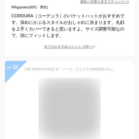
価格と在庫を
楽天
でチェック
>>
RRgypsies(60代・男性)
CORDURA（コーデュラ）のバケットハットがおすすめで
す。深めにかぶるスタイルがおしゃれに決まります。丸顔
を上手くカバーできると思いますよ。サイズ調整可能なの
で、頭にフィットします。
全てのおすすめコメント
(
2
件)
>
12
no.
THE NORTH FACE ザ・ノース・フェイス NN02345 CAMP SIDE HAT【10％OFFセール】キャンプ サイド ハット バケット ナイロン アウトドア キャンプ メンズ レディース UVカット 日よけ 撥水 軽量 速乾 帽子 5カラー 国内正規 2025SS