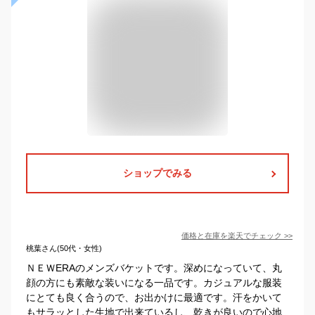
ショップでみる
価格と在庫を
楽天
でチェック
>>
桃葉さん(50代・女性)
ＮＥＷERAのメンズバケットです。深めになっていて、丸
顔の方にも素敵な装いになる一品です。カジュアルな服装
にとても良く合うので、お出かけに最適です。汗をかいて
もサラッとした生地で出来ているし、乾きが良いので心地