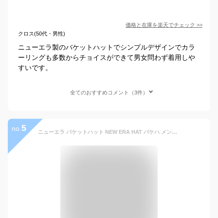
価格と在庫を
楽天
でチェック
>>
クロス(50代・男性)
ニューエラ製のバケットハットでシンプルデザインでカラ
ーリングも多数からチョイスができて男女問わず着用しや
すいです。
全てのおすすめコメント（3件）
5
no.
ニューエラ バケットハット NEW ERA HAT バケハ メンズ レディース 帽子 Bucket-01 無地 シンプル ベーシック 黒 白 ベージュ ブランド 深め おしゃれ かっこいい 人気 春 夏 秋 冬 オールシーズン ニューエラー 大きい 小さい サイズ 正規品 ユニセックス 男女兼用