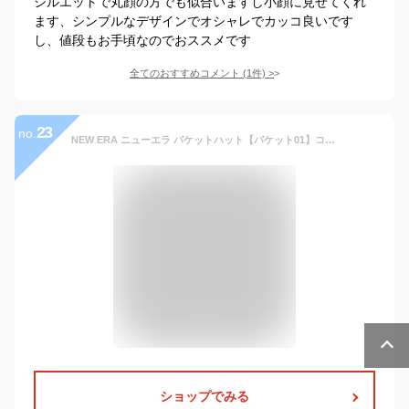
シルエットで丸顔の方でも似合いますし小顔に見せてくれ
ます、シンプルなデザインでオシャレでカッコ良いです
し、値段もお手頃なのでおススメです
全てのおすすめコメント
(
1
件)
>
23
no.
NEW ERA ニューエラ バケットハット【バケット01】コットン ハット バケハ 帽子 男女兼用 アウトドア フェス 登山 サファリハット 無地 ブラック ホワイト ネイビー 迷彩 メンズ レディース ユニセックス BUCKET-01 HAT【メール便は1点まで】【メール便はラッピング不可】
ショップでみる