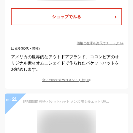
ショップでみる
価格と在庫を
楽天
でチェック
>>
はま玲(60代・男性)
アメリカの世界的なアウトドアブランド、コロンビアのオ
リジナル素材オムニシェイドで作られたバケットハットを
お勧めします。
全てのおすすめコメント
(
1
件)
>
21
no.
[FREESE] 帽子 バケットハット メンズ 美シルエット UVカット 綿 ウォッシュ生地 (グリーン)