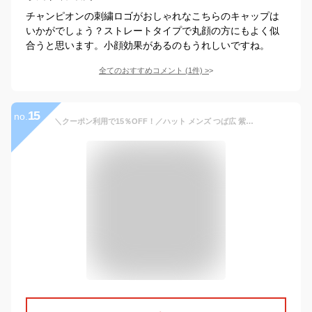
チャンピオンの刺繍ロゴがおしゃれなこちらのキャップは
いかがでしょう？ストレートタイプで丸顔の方にもよく似
合うと思います。小顔効果があるのもうれしいですね。
全てのおすすめコメント
(
1
件)
>
15
no.
＼クーポン利用で15％OFF！／ハット メンズ つば広 紫外線対策 春夏 運動会 メール便送料無料 紫外線 UVカット ハット 帽子 大きいサイズ シンプル コットン 洗濯可 深い 大きめ サイズ調整 秋冬 男性 深め キャンプ バケハ【Simple Bucket Hat】