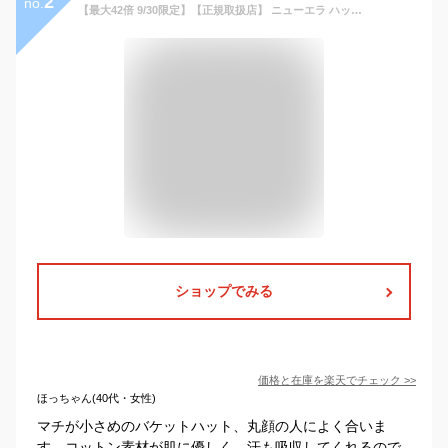
2
no.
【最大42倍 9/30限定】【正規取扱店】 ニューエラ ハット メンズ レディース NEW ERA 大きい 大きめ ブランド バケハ バケットハット 綿 コットン 春 夏 秋 冬 オールシーズン カジュアル シンプル アウトドア 無地 BUCKET-01 Bucket01 バケット01
ショップでみる
価格と在庫を
楽天
でチェック
>>
ほっちゃん(40代・女性)
マチが小さめのバケットハット、丸顔の人によく合いま
す。コットン素材が肌に優しく、汗も吸収してくれるので