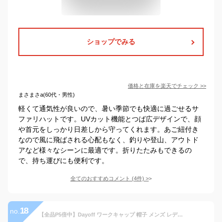
ショップでみる
価格と在庫を
楽天
でチェック
>>
まさまさa(60代・男性)
軽くて通気性が良いので、暑い季節でも快適に過ごせるサ
ファリハットです。UVカット機能とつば広デザインで、顔
や首元をしっかり日差しから守ってくれます。あご紐付き
なので風に飛ばされる心配もなく、釣りや登山、アウトド
アなど様々なシーンに最適です。折りたたみもできるの
で、持ち運びにも便利です。
全てのおすすめコメント
(
4
件)
>
18
no.
【全品P5倍中】Dayoff ワークキャップ 帽子 メンズ レディース 薄手 キャップ 春夏 秋 通年 男性 女性 無地 吉祥寺 帽子屋 ブランド BlessedCrow