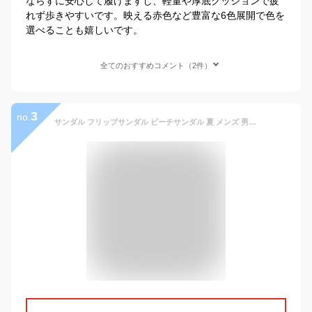
ならずに安心して履けますし、軽量や厚底クッションで疲
れず歩きやすいです。映える赤色など豊富な6色展開で色を
選べることも嬉しいです。
全てのおすすめコメント（2件）
3
no.
サンダル フリップサンダル ビーチサンダル 夏 メンズ 男性 紳士 軽量 迷彩 バイカラー おしゃれ 歩きやすい 室内 滑り止め 海 プール 観光 通気性 アウトドア 厚底 柔らかい 疲れにくい 実用的 ルームシューズ あす楽 U-150 母の日 花以外