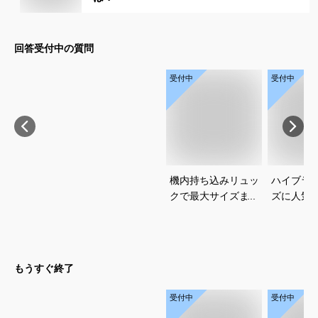
回答受付中の質問
受付中
受付中
機内持ち込みリュッ
ハイブラ
クで最大サイズまで
ズに人気
使えるおすすめは？
ダーやキ
おすすめ
ださい
もうすぐ終了
受付中
受付中