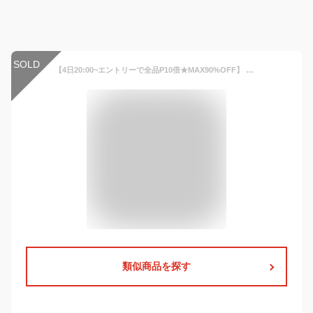
SOLD
【4日20:00~エントリーで全品P10倍★MAX90%OFF】 リカバリーサンダル メンズ トングサンダル メンズ 軽量 衝撃吸収 サンダル ビーチサンダル 軽い 疲れにくい シンプル 無地 夏 アウトドア NEV SURF ブラック 黒 グレー 青 nev-46
類似商品を探す