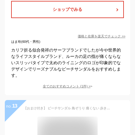
ショップでみる
価格と在庫を
楽天
でチェック
>>
はま玲(60代・男性)
カリフ折る似合発祥のサーフブランドでしたが今や世界的
なライフスタイルブランド、ルーカの足の指が痛くならな
いスリッパタイプで太めのライニングのロゴが印象的でな
デザインでリーズナブルなビーチサンダルをおすすめしま
す。
全てのおすすめコメント
(
1
件)
>
13
no.
【おまけ付き】 ビーチサンダル 島ぞうり 痛くない 歩き屋すい ビーサン レディース メンズ キッズ おしゃれ 草履 島ぞうりアート 南国 np 【200】 【ss】