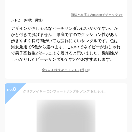
価格と在庫を
Amazon
でチェック
>>
シトヒー(60代・男性)
デザインがおしゃれなビーチサンダルはいかがですか。か
かと付きで脱げません。厚底ですのでクッション性があり
歩きやすく長時間歩いても疲れにくいサンダルです。色は
男女兼用で5色から選べます。この中でネイビーがおしゃれ
で男子高校生がかっこよく履けると思いました。機能性が
しっかりしたビーチサンダルですのでおすすめします。
全てのおすすめコメント
(
1
件)
>
8
no.
クリフメイヤー コンフォートサンダル メンズ おしゃれ ビーチサンダル フットベッド カジュアル スリッパ アメカジ ゆったり 幅広 疲れにくい 歩きやすい レジャー アウトドア 夏サンダル ブラック ネイビー KRIFF MAYER 9850