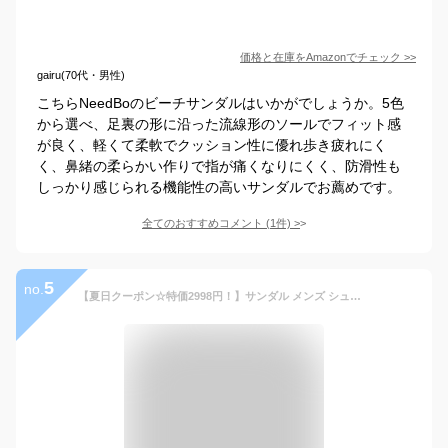
価格と在庫を
Amazon
でチェック
>>
gairu(70代・男性)
こちらNeedBoのビーチサンダルはいかがでしょうか。5色
から選べ、足裏の形に沿った流線形のソールでフィット感
が良く、軽くて柔軟でクッション性に優れ歩き疲れにく
く、鼻緒の柔らかい作りで指が痛くなりにくく、防滑性も
しっかり感じられる機能性の高いサンダルでお薦めです。
全てのおすすめコメント
(
1
件)
>
5
no.
【夏日クーポン☆特価2998円！】サンダル メンズ シューズ 歩きやすい 軽量 男性 ブラック 履きやすい 痛くない 大きいサイズ 通気性 幅広 スリッパ 大人 春夏 人気 スリッポン 蒸れない 柔らかい プール ビーチサンダル ルームシューズ 滑りにくい