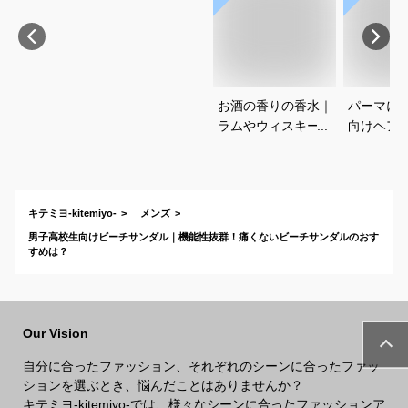
お酒の香りの香水｜
パーマに
ラムやウィスキーな
向けヘア
どの香りがする大人
すすめを
向けメンズフレグラ
さい
ンスのおすすめは？
キテミヨ-kitemiyo-
メンズ
男子高校生向けビーチサンダル｜機能性抜群！痛くないビーチサンダルのおす
すめは？
Our Vision
自分に合ったファッション、それぞれのシーンに合ったファッ
ションを選ぶとき、悩んだことはありませんか？
キテミヨ-kitemiyo-では、様々なシーンに合ったファッションア