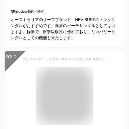
RRgypsies(60代・男性)
オーストラリアのサーフブランド、NEV SURFのトングサ
ンダルがおすすめです。厚底のビーチサンダルとしてはけ
ますよ。軽量で、衝撃吸収性に優れており、リカバリーサ
ンダルとしての機能も果たします。
SOLD
クリフメイヤー トングサンダル メンズ おしゃれ 厚底サンダル フラットサンダル 軽量 軽い 衝撃吸収 アウトドア レジャー ビーチサンダル 草履 疲れにくい 黒 ブラック ブラウン KRIFF MAYER 9851