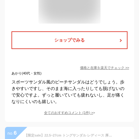
ショップでみる
価格と在庫を
楽天
でチェック
>>
あかり(40代・女性)
スポーツサンダル風のビーチサンダルはどうでしょう。歩
きやすいですし、そのまま海に入ったりしても脱げないの
で安心ですよ。ずっと履いていても疲れないし、足が痛く
なりにくいのも嬉しい。
全てのおすすめコメント
(
1
件)
>
6
no.
【限定sale】22.5~27cm トングサンダル レディース 厚底 ビーチサンダル メンズ eva ビーサン ブラック リカバリーサンダル スポーツ おしゃれ 子供 美脚 韓国 外反母趾 夏 海 軽量 厚底サンダル 歩きやすい 疲れない シューズ 滑り止め TK-S