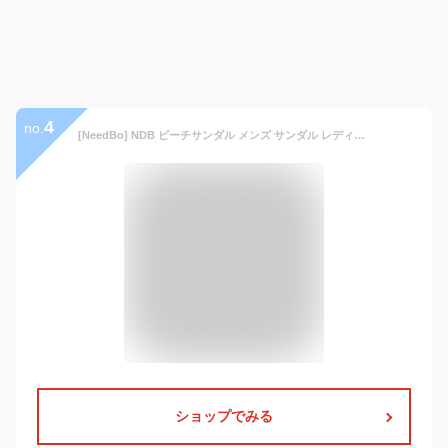
4
no.
[NeedBo] NDB ビーチサンダル メンズ サンダル レディース 痛くない ビーサン 島ぞうり 歩きやすい 軽量 防滑 カジュアル プール 室内履き アウトドア
ショップでみる