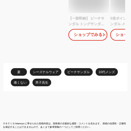
【一部即納】 ビーチサ
5倍ポイント
ンダル トングサンダル
ンダル メンズ
メンズ レディース 宅急
靴 フラット
ショップでみる
ショッ
便送料無料 滑り止め
たんこ フラ
【父の日ギフト】カジュ
サンダル カ
アルシューズ 靴 コンフ
ール 海水浴 
ォート 歩きやすい 疲れ
にくい アウトドア 夏用
かっこいい おしゃれ
夏
シーズナルウェア
ビーチサンダル
10代メンズ
痛くない
男子高生
※
キテミヨ-kitemiyo-
に寄せられた投稿内容は、投稿者の主観的な感想・コメントを含みます。 投稿の信憑性・正確性
を保証することはできませんので、あくまで参考情報の一つとしてご利用ください。