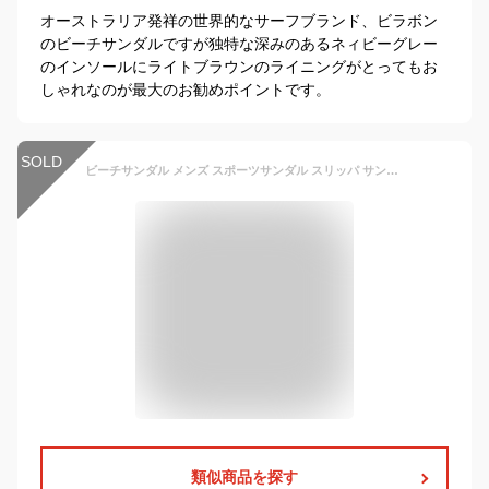
オーストラリア発祥の世界的なサーフブランド、ビラボン
のビーチサンダルですが独特な深みのあるネィビーグレー
のインソールにライトブラウンのライニングがとってもお
しゃれなのが最大のお勧めポイントです。
SOLD
ビーチサンダル メンズ スポーツサンダル スリッパ サンダル 痛くない トングサンダル 鼻緒付きサンダル 滑り止め サンダル メンズ 外履き スリッパ 室内 通気 ファッション ビーチシューズ 夏 海水浴 アウトドア 水陸両用 OceanMap
類似商品を探す