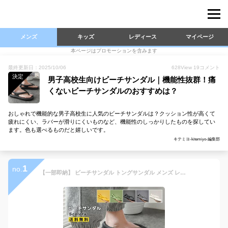
メンズ
キッズ
レディース
マイページ
本ページはプロモーションを含みます
最終更新日：2025/10/06
628
View
19
コメント
決定
男子高校生向けビーチサンダル｜機能性抜群！痛
くないビーチサンダルのおすすめは？
おしゃれで機能的な男子高校生に人気のビーチサンダルは？クッション性が高くて
疲れにくい、ラバーが滑りにくいものなど、機能性のしっかりしたものを探してい
ます。色も選べるものだと嬉しいです。
キテミヨ-kitemiyo-編集部
1
no.
【一部即納】 ビーチサンダル トングサンダル メンズ レディース 宅急便送料無料 滑り止め 【父の日ギフト】カジュアルシューズ 靴 コンフォート 歩きやすい 疲れにくい アウトドア 夏用 かっこいい おしゃれ