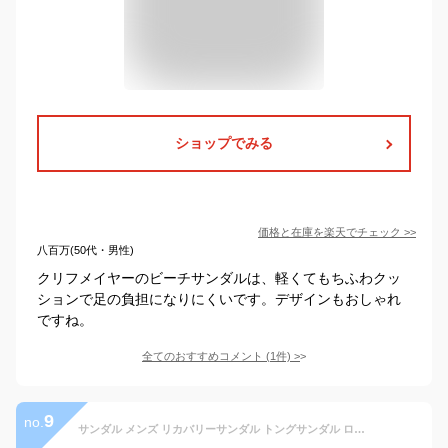
ショップでみる
価格と在庫を
楽天
でチェック
>>
八百万(50代・男性)
クリフメイヤーのビーチサンダルは、軽くてもちふわクッ
ションで足の負担になりにくいです。デザインもおしゃれ
ですね。
全てのおすすめコメント
(
1
件)
>
9
no.
サンダル メンズ リカバリーサンダル トングサンダル ロッカーサンダル シャワーサンダル 靴 厚底 レディース ユニセックス アウトドア ブランド 海 EVA クッション ブラック アイボリー モカ GERRY ジェリー GR-7518