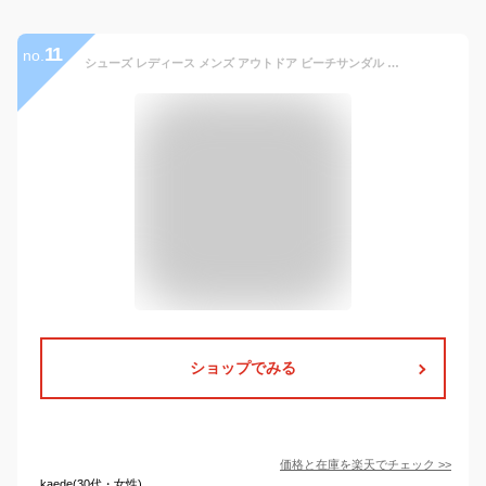
11
no.
シューズ レディース メンズ アウトドア ビーチサンダル トングサンダル お洒落 靴 歩きやすい シューズ 軽量 サマー 大人 夏 サンダル 滑り止め コンフォート カジュアル 疲れにくい シンプル 大きいサイズ 男性 紳士 フラットサンダル 送料無料 スリッパ
ショップでみる
価格と在庫を
楽天
でチェック
>>
kaede(30代・女性)