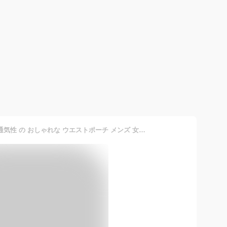
[PACKOVE] メッシュ素材 通気性 の おしゃれな ウエストポーチ メンズ 女性対応 ポータブル 多機能な アウトドア用 ボディバッグ ハイキングや 夏の散歩に ランニング用 ファニーパック