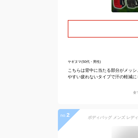
ヤギヌマ(50代・男性)
こちらは背中に当たる部分がメッシ
やすい疲れないタイプで汗の軽減に
全
2
no.