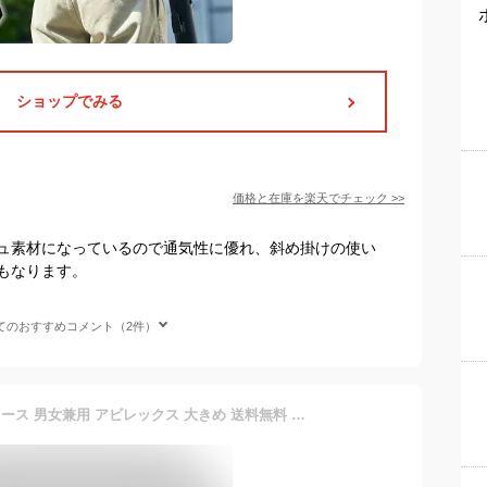
ショップでみる
価格と在庫を
楽天
でチェック
>>
ュ素材になっているので通気性に優れ、斜め掛けの使い
もなります。
てのおすすめコメント（2件）
ボディバッグ メンズ レディース 男女兼用 アビレックス 大きめ 送料無料 アヴィレックス AVIREX キャンバス ワンショルダーバッグ 通勤 通学 アウトドア 斜めがけバッグ ミリタリー 人気 ボディーバッグ ボディバック かっこいい 黒 鞄 AVX305 EAGLE イーグル 大容量