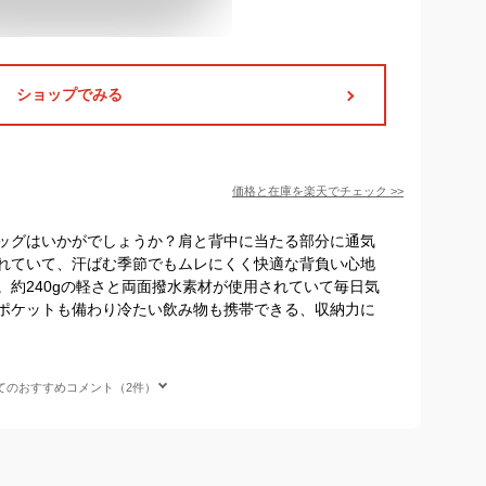
ショップでみる
価格と在庫を
楽天
でチェック
>>
ッグはいかがでしょうか？肩と背中に当たる部分に通気
れていて、汗ばむ季節でもムレにくく快適な背負い心地
。約240gの軽さと両面撥水素材が使用されていて毎日気
ポケットも備わり冷たい飲み物も携帯できる、収納力に
てのおすすめコメント（2件）