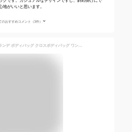
ッグです。カジュアルなデザインですし、斜め掛けにで
心地がいいと思います。
てのおすすめコメント（3件）
anello GRANDE アネロ グランデ ボディバッグ クロスボディバッグ ワンショルダー レディース メンズ ショルダーバッグ 斜めがけ バッグ 撥水 軽量 ナイロン メッシュ 保冷ポケット A5 通気性 背中 蒸れない ムレしらず 軽い ポケット シンプル 無地 おしゃれ 夏 通勤 通学