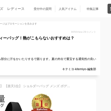
ズ
レディース
受付中の質問
人気アイテム
特集記事
ージはプロモーションを含みます
9050
View
29
コメント
ィーバッグ！熱がこもらないおすすめは？
る部分に汗をかいたりするで困ります。夏の外出で重宝する通気性の良い
キテミヨ-kitemiyo-編集部
【最大35%クーポン♪超目玉】 【楽天1位】 ショルダーバッグ メンズ ボディバッグ 大容量 大きめ ボディーバッグ 斜め掛けバッグ ワンショルダーバッグ スリングバッグ メンズバッグ ボディバッグメンズ 海外旅行 メンズショルダーバッグ