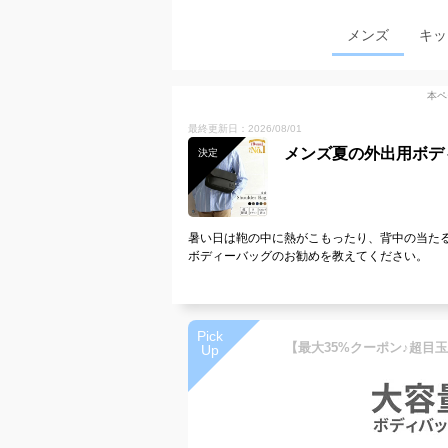
メンズ
キッ
本ペ
最終更新日：2026/08/01
メンズ夏の外出用ボデ
決定
暑い日は鞄の中に熱がこもったり、背中の当た
ボディーバッグのお勧めを教えてください。
Pick
Up