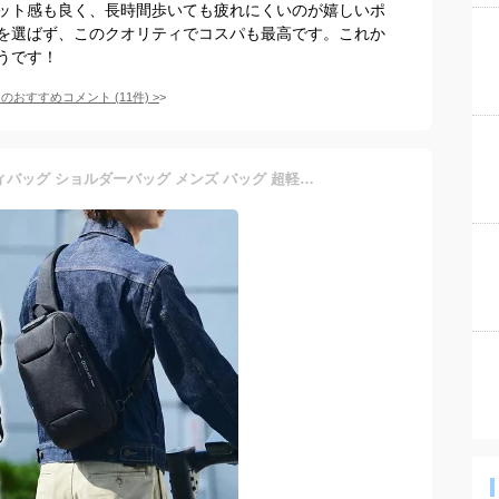
ット感も良く、長時間歩いても疲れにくいのが嬉しいポ
を選ばず、このクオリティでコスパも最高です。これか
うです！
てのおすすめコメント
(
11
件)
>
一部【最短当日発送】ボディバッグ ショルダーバッグ メンズ バッグ 超軽量 大容量 ボディーバッグ 斜めがけ 肩掛け 防犯 USB充電 携帯充電 撥水 おしゃれ 通勤 通学 アウトドア 海外旅行 スリ対策 バッグ ipad対応