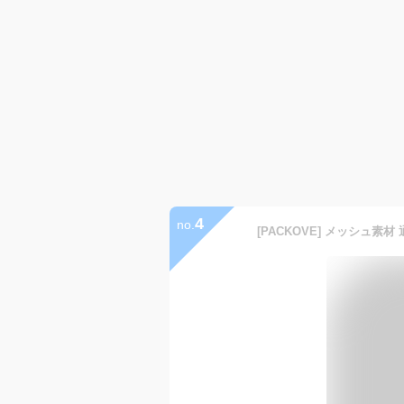
4
no.