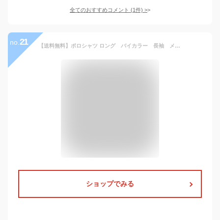
全てのおすすめコメント
(
1
件)
>
21
no.
【送料無料】ポロシャツ ロング バイカラー 長袖 メンズ ポロシャツ ゴルフウェア ダックブルー ギフト ビジネス 男性 大人 ボタンダウン コットン 吸汗 速乾 消臭 紳士 格好いい 父の日
ショップでみる