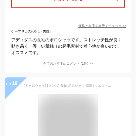
価格と在庫を
楽天
でチェック
>>
ケーマサカズ(60代・男性)
アディダスの長袖のポロシャツです。ストレッチ性が良く
動き易く、優しい肌触りの起毛素材で着心地が良いので、
オススメです。
全てのおすすめコメント
(
1
件)
>
19
no.
[キャロウェイ] [メンズ] 長袖 ポロシャツ 保温 (ウエストボックス型) / ゴルフ / C21233107 1030_ホワイト LL