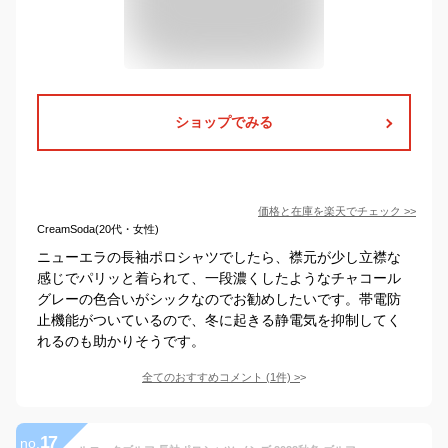
ショップでみる
価格と在庫を
楽天
でチェック
>>
CreamSoda(20代・女性)
ニューエラの長袖ポロシャツでしたら、襟元が少し立襟な
感じでパリッと着られて、一段濃くしたようなチャコール
グレーの色合いがシックなのでお勧めしたいです。帯電防
止機能がついているので、冬に起きる静電気を抑制してく
れるのも助かりそうです。
全てのおすすめコメント
(
1
件)
>
17
no.