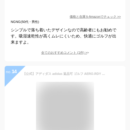
価格と在庫を
Amazon
でチェック
>>
NGNG(50代・男性)
シンプルで落ち着いたデザインなので高齢者にもお勧めで
す。吸湿速乾性が高くムレにくいため、快適にゴルフが出
来ますよ。
全てのおすすめコメント
(
1
件)
>
14
no.
【公式】アディダス adidas 返品可 ゴルフ AERO.RDY ストレッチ長袖ボタンダウンシャツ メンズ ウェア・服 トップス ポロシャツ 紫 パープル GT5859