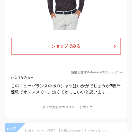
ショップでみる
価格と在庫を
Amazon
でチェック
>>
ひなひなみゅー
このニューバランスのポロシャツはいかがでしょうか❓吸汗
速乾でオススメです。渋くてかっこいいと思います。
全てのおすすめコメント（2件）
2
no.
【1点までメール便可】【半額 50%OFF！】 デサント マンシングウェア 【Munsingwear】 ゴルフ GOLF ヒートナビ ポンチモチーフ ポロシャツ 長袖シャツ MGMQJB18 2020秋冬 (メンズ/長袖ポロシャツ/ゴルフウェア/蓄熱保温/父の日ギフト/男性用プレゼント)