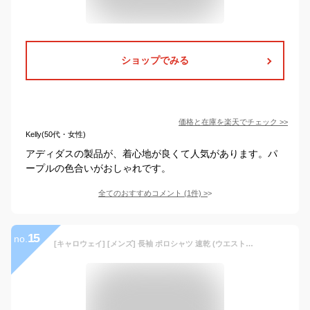
ショップでみる
価格と在庫を
楽天
でチェック
>>
Kelly(50代・女性)
アディダスの製品が、着心地が良くて人気があります。パ
ープルの色合いがおしゃれです。
全てのおすすめコメント
(
1
件)
>
15
no.
[キャロウェイ] [メンズ] 長袖 ポロシャツ 速乾 (ウエストボックス型) / ゴルフ / C21233100 1120_ネイビー LL