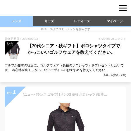
メンズ
キッズ
レディース
マイページ
本ページはプロモーションを含みます
最終更新日：2026/07/23
572
View
25
コメント
決定
【70代シニア・秋ギフト】ポロシャツタイプで、
かっこいいゴルフウェアを教えてください。
ゴルフが趣味の祖父に、ゴルフウェア（長袖のポロシャツ）をプレゼントしたいで
す。 着心地が良く、かっこいいデザインのおすすめを教えてください。
もりっち(20代・女性)
1
no.
[ニューバランス ゴルフ] [メンズ] 長袖 ポロシャツ (吸汗速乾性・UPF40+) / ゴルフ / 012-1269001 010_ブラック 5 [L]