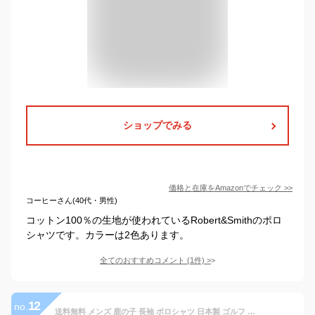
ショップでみる
価格と在庫を
Amazon
でチェック
>>
コーヒーさん(40代・男性)
コットン100％の生地が使われているRobert&Smithのポロ
シャツです。カラーは2色あります。
全てのおすすめコメント
(
1
件)
>
12
no.
送料無料 メンズ 鹿の子 長袖 ポロシャツ 日本製 ゴルフ ゴルフウェア 贈り物 シニア 紳士 男性用 40代 50代 60代 ギフト プレゼント