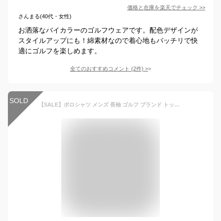
価格と在庫を
楽天
でチェック
>>
さんまる(40代・女性)
お洒落なバイカラーのゴルフウェアです。配色デザインが
スタイルアップにも！綿素材なので着心地もバッチリで快
適にゴルフを楽しめます。
全てのおすすめコメント
(
2
件)
>
SOLD
【SALE】ポロシャツ メンズ 長袖 ゴルフ ブランド トップス おしゃれ 春 秋 冬 父の日 40代 50代にも好評【Men’s 長袖ポロシャツ特集】バナーから↓