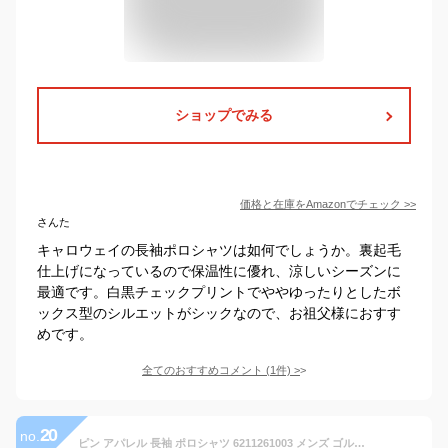
ショップでみる
価格と在庫を
Amazon
でチェック
>>
さんた
キャロウェイの長袖ポロシャツは如何でしょうか。裏起毛
仕上げになっているので保温性に優れ、涼しいシーズンに
最適です。白黒チェックプリントでややゆったりとしたボ
ックス型のシルエットがシックなので、お祖父様におすす
めです。
全てのおすすめコメント
(
1
件)
>
20
no.
ピン アパレル 長袖 ポロシャツ 6211261003 メンズ ゴルフウェア