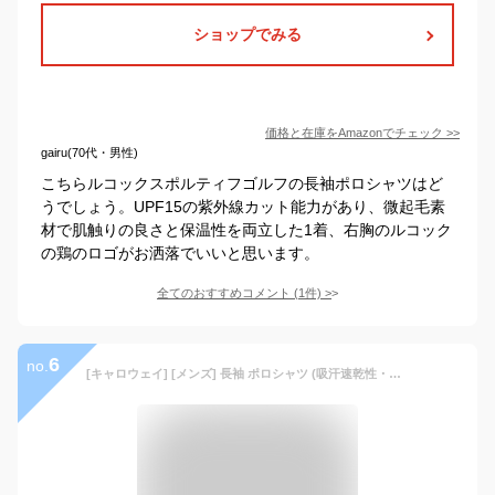
ショップでみる
価格と在庫を
Amazon
でチェック
>>
gairu(70代・男性)
こちらルコックスポルティフゴルフの長袖ポロシャツはど
うでしょう。UPF15の紫外線カット能力があり、微起毛素
材で肌触りの良さと保温性を両立した1着、右胸のルコック
の鶏のロゴがお洒落でいいと思います。
全てのおすすめコメント
(
1
件)
>
6
no.
[キャロウェイ] [メンズ] 長袖 ポロシャツ (吸汗速乾性・UPF30・ウエストボックス型) / ゴルフ / C22133100 1090_ピンク M