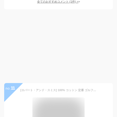
全てのおすすめコメント
(
1
件)
>
11
no.
[ロバート・アンド・スミス] 100% コットン 定番 ゴルフ ポロシャツ ゴルフウエア（長袖）メンズ (黒（ブラック）, M)