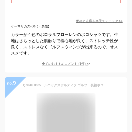
価格と在庫を
楽天
でチェック
>>
ケーマサカズ(60代・男性)
カラーが４色のポロラルフローレンのポロシャツです。生
地はさらっとした肌触りで着心地が良く、ストレッチ性が
良く、ストレスなくゴルフスウィングが出来るので、オス
スメです。
全てのおすすめコメント
(
1
件)
>
9
no.
QGMUJB05 ルコックスポルティフ ゴルフ 長袖ポロシャツ メンズ ウェア le coq sportif GOLF