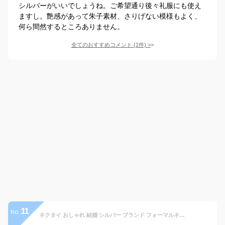
シルバーがいいでしょうね。ご希望通り後々礼服にも使え
ますし。艶感があって朱子素材、さりげない模様もよく、
何ら間然するところありません。
全てのおすすめコメント
(
1
件)
>
11
no.
ネクタイ おしゃれ 結婚 シルバー ブランド フォーマルネクタイ MICHIKO LONDON ミチコロンドン 披露宴 冠婚葬祭 ギフト プレゼント 入学式 卒業式 就職祝い 成人式 誕生日 昇進祝い【あす楽対応_関東】