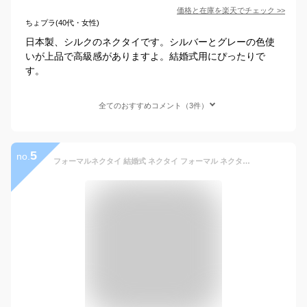
価格と在庫を
楽天
でチェック
>>
ちょプラ(40代・女性)
日本製、シルクのネクタイです。シルバーとグレーの色使
いが上品で高級感がありますよ。結婚式用にぴったりで
す。
全てのおすすめコメント（3件）
5
no.
フォーマルネクタイ 結婚式 ネクタイ フォーマル ネクタイ メンズ 紳士用 冠婚葬祭 ウェディング ブライダル [ 礼服 新郎 ネクタイ 白 ホワイト シルバー ピンク ストライプ ] 【メール便送料無料】 [M便 1/5]