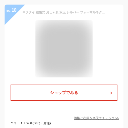
10
no.
ネクタイ 結婚式 おしゃれ 水玉 シルバー フォーマルネクタイ ドット シルバーグレー系 朱子ネクタイ 披露宴 パーティー ギフト プレゼント 入学式 卒業式 成人式 昇進祝い クリスマス バレンタイン 西陣織 送料無料
ショップでみる
価格と在庫を
楽天
でチェック
>>
ＹＳＬＡＩＷ６(60代・男性)