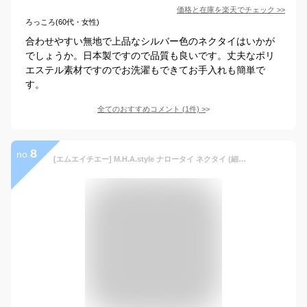
価格と在庫を
楽天
でチェック
>>
ろっころ(60代・女性)
合わせやすい無地で上品なシルバー色のネクタイはいかが
でしょうか。日本製ですので品質も良いです。丈夫なポリ
エステル素材ですのでお洗濯もできてお手入れも簡単で
す。
全てのおすすめコメント
(
1
件)
>
8
no.
[エムエイチエー] M.H.A.style ナロータイ ネクタイ (細め) 細ネクタイ 無地 シンプル [ 全8色 ] 30798 G.シルバー