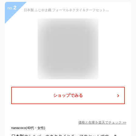
2
no.
日本製 ふじやま織 フォーマルネクタイ＆チーフセット（極みシリーズ）結婚式 入学式 卒業式 披露宴 冠婚 二次会 礼装 正装 シルバー ストライプ チェック [宅配便送料無料]
ショップでみる
価格と在庫を
楽天
でチェック
>>
nanacoco(40代・女性)