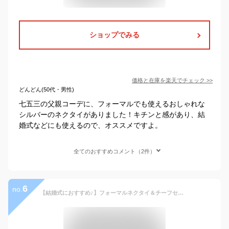
ショップでみる
価格と在庫を
楽天
でチェック
>>
どんどん(50代・男性)
七五三の父親コーデに、フォーマルでも使えるおしゃれな
シルバーのネクタイがありました！キチンと感があり、結
婚式などにも使えるので、オススメですよ。
全てのおすすめコメント（2件）
6
no.
【結婚式におすすめ♪】フォーマルネクタイ＆チーフセット 日本製 シルク100% ふじやま織 冠婚 新郎 お色直し 入学式 卒業式 発表会 演奏会 衣装 二次会 礼装 正装 おしゃれ ブランド グランクレエ ストライプ チェック ドット 柄 白 シルバー グレー [メール便送料無料]