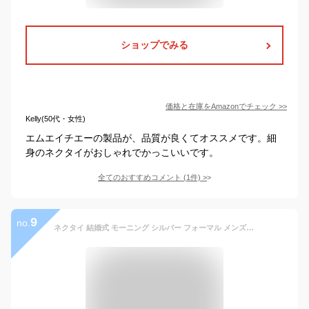
ショップでみる
価格と在庫を
Amazon
でチェック
>>
Kelly(50代・女性)
エムエイチエーの製品が、品質が良くてオススメです。細
身のネクタイがおしゃれでかっこいいです。
全てのおすすめコメント
(
1
件)
>
9
no.
ネクタイ 結婚式 モーニング シルバー フォーマル メンズ 親族 紳士 ウォッシャブルネクタイ 洗える ストライプ 結婚式 高級感 二次会 ラメ パーティー 新郎 小物 父親 出席者ストライプ ピンク プレゼント ギフト スーツ ジャケット ウェディング メール便送料無料[M便 1/3]