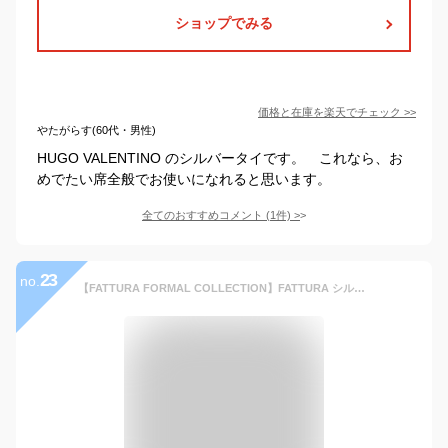
ショップでみる
価格と在庫を
楽天
でチェック
>>
やたがらす(60代・男性)
HUGO VALENTINO のシルバータイです。 これなら、お
めでたい席全般でお使いになれると思います。
全てのおすすめコメント
(
1
件)
>
23
no.
【FATTURA FORMAL COLLECTION】FATTURA シルク100％ホワイト/シルバーグレー フォーマルネクタイ チーフ付き セットクリックポスト送料無料【結婚式】【クリックポスト可】【送料無料】