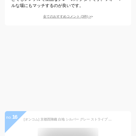
ルな場にもマッチするのが良いです。
全てのおすすめコメント
(
3
件)
>
16
no.
[オンコム] 京都西陣織 白地 シルバー グレー ストライプ 結婚式 シルク ネクタイ ハンカチーフセット 卒業式 入学式 thsu1107-002 日本製