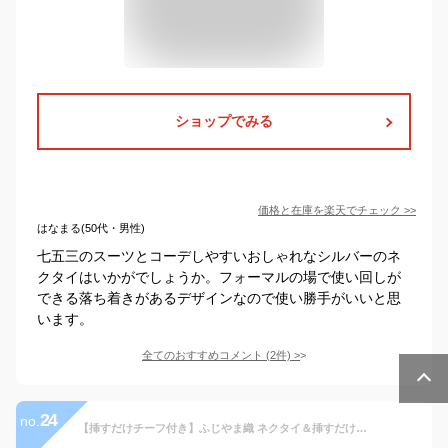
ショップでみる
価格と在庫を
楽天
でチェック
>>
はなまる(50代・男性)
七五三のスーツとコーデしやすいおしゃれなシルバーのネ
クタイはいかがでしょうか。フォーマルの場で使い回しが
できる落ち着きがあるデザインなので使い勝手がいいと思
います。
全てのおすすめコメント
(
2
件)
>
24
no.
【挿すだけチーフ付き】ふじやま織 ネクタイ＆挿すだけポケットチーフセット（3ピークスorパフから選べる）日本製 シルク メンズ 結婚式 新郎 ホワイト 白 シルバー 無地 台紙付き ワンタッチ 差すだけ さすだけ [メール便送料無料][グランクレエ]