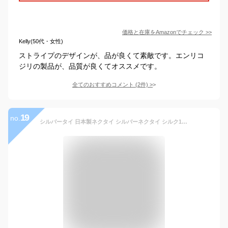
価格と在庫を
Amazon
でチェック
>>
Kelly(50代・女性)
ストライプのデザインが、品が良くて素敵です。エンリコ
ジリの製品が、品質が良くてオススメです。
全てのおすすめコメント
(
2
件)
>
19
no.
シルバータイ 日本製ネクタイ シルバーネクタイ シルク100% ネクタイ フォーマルタイ モーニング ブライダル 結婚式 婚礼 披露宴 礼装 織柄無地 冠婚葬祭用 メンズ 男性用 専門店 ギフト OZIE neck-tie フォーマルネクタイ