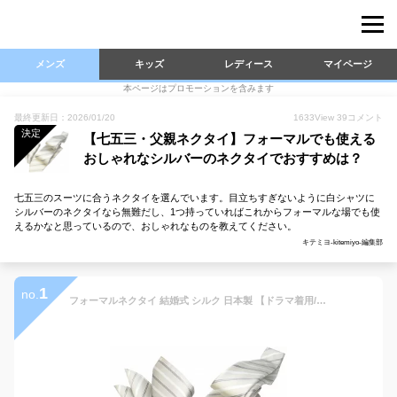
メンズ
キッズ
レディース
マイページ
本ページはプロモーションを含みます
最終更新日：2026/01/20
1633
View
39
コメント
決定
【七五三・父親ネクタイ】フォーマルでも使える
おしゃれなシルバーのネクタイでおすすめは？
七五三のスーツに合うネクタイを選んでいます。目立ちすぎないように白シャツに
シルバーのネクタイなら無難だし、1つ持っていればこれからフォーマルな場でも使
えるかなと思っているので、おしゃれなものを教えてください。
キテミヨ-kitemiyo-編集部
1
no.
フォーマルネクタイ 結婚式 シルク 日本製 【ドラマ着用/映画着用】ライトシルバー ストライプ 地紋 ネクタイ＆チーフセット ネクタイ おしゃれ 披露宴 ギフト プレゼント 入学式 就職祝 誕生日 クリスマス/バレンタイン【あす楽対応_関東】