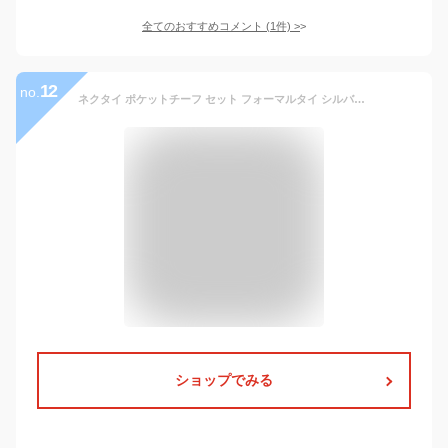
全てのおすすめコメント
(
1
件)
>
12
no.
ネクタイ ポケットチーフ セット フォーマルタイ シルバーグレー系 ストライプ 地紋 ナロータイ 細身orレギュラー ポケットチーフセット おしゃれ 結婚式 披露宴 ギフト プレゼント 入学式 就職祝 誕生日 父の日ギフト クリスマス【あす楽対応】
ショップでみる