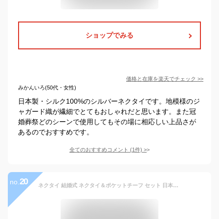
ショップでみる
価格と在庫を
楽天
でチェック
>>
みかんいろ(50代・女性)
日本製・シルク100%のシルバーネクタイです。地模様のジ
ャガード織が繊細でとてもおしゃれだと思います。また冠
婚葬祭どのシーンで使用してもその場に相応しい上品さが
あるのでおすすめです。
全てのおすすめコメント
(
1
件)
>
20
no.
ネクタイ 結婚式 ネクタイ＆ポケットチーフ セット 日本製 シルク フォーマル シルバーグレー系ネクタイ 選べる幅 レギュラー ナローネクタイ センスが光る6柄 おしゃれ 披露宴 ギフト プレゼント 入学式