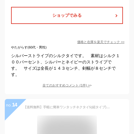
ショップでみる
価格と在庫を
楽天
でチェック
>>
やたがらす(60代・男性)
シルバーストライプのシルクタイです。 素材はシルク１
００パーセント、シルバーとネイビーのストライプで
す。 サイズは全長が１４３センチ、剣幅が８センチで
す。
全てのおすすめコメント
(
1
件)
>
14
no.
【送料無料】手軽に簡単ワンタッチネクタイ5(紐タイプ) グレー シルバー 灰色 無地 サテン クイックネクタイ