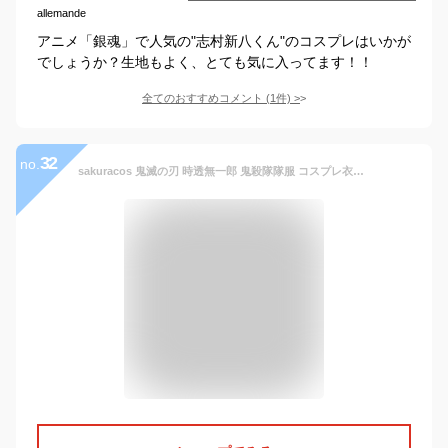
allemande
アニメ「銀魂」で人気の"志村新八くん"のコスプレはいかが
でしょうか？生地もよく、とても気に入ってます！！
全てのおすすめコメント
(
1
件)
>
32
no.
sakuracos 鬼滅の刃 時透無一郎 鬼殺隊隊服 コスプレ衣装 コスチューム ハロウィン クリスマス 制服 大人 アニメ cosplay イベント