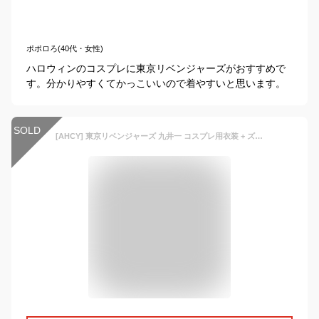
ポポロろ(40代・女性)
ハロウィンのコスプレに東京リベンジャーズがおすすめで
す。分かりやすくてかっこいいので着やすいと思います。
SOLD
[AHCY] 東京リベンジャーズ 九井一 コスプレ用衣装 + ズボン+ ウィッグ 隊服 コスチューム 東京卍會 黒龍会 ホワイト コスプレ 制服 アニメ 祭り cosplay 仮装 衣装 文化祭 学園祭 (XXL,男)