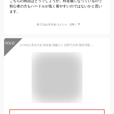
こちらの商品はどうでしょうか。特攻服になっているので
初心者の方もハードルが低く着やすいのではないかと思い
ます。
全てのおすすめコメント（2件）
SOLD
[LHMQ] 東京卍会 特攻服 刺繍入り 佐野万次郎 龍宮寺堅 松野千冬 コスプレ衣装 子供用 東京リベンジャーズ 仮装 人気 コスチューム 子供服 東京卍會 総長 制服 副総長 仮装 男女兼用 クリスマ