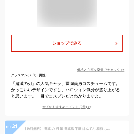
ショップでみる
価格と在庫を
楽天
でチェック
>>
グラスマン(60代・男性)
「鬼滅の刃」の人気キャラ、冨岡義勇コスチュームです。
かっこいいデザインですし、ハロウィン気分が盛り上がる
と思います。一目でコスプレだとわかりますよ。
全てのおすすめコメント
(
2
件)
>
34
no.
【送料無料】 鬼滅 の 刃 風 鬼滅風 半纏 はんてん 和柄 ちゃんちゃんこ メンズ 大きいサイズ どてら 褞袍 暖かい ハロウィン もこもこ 裏ボア 受験 男性 男女兼用 アニメ 漫画 キャラクター コスプレ パジャマ ルームウェア ハロウィン 仮装 衣装 大人 竈門 炭治郎 我妻善逸