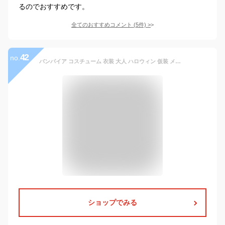
るのでおすすめです。
全てのおすすめコメント
(
5
件)
>
42
no.
バンパイア コスチューム 衣装 大人 ハロウィン 仮装 メンズ ヴァンパイア 吸血鬼 コスプレ衣装 コス 男性 マント 余興 男 おもしろコスチューム 文化祭 ドラキュラ 貴族 男性用 伯爵 ハロウイン ハロウィン衣装 ハロウィン イベント cosplay 舞台衣装 MZ09
ショップでみる