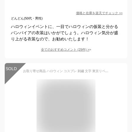
価格と在庫を
楽天
でチェック
>>
どんどん(50代・男性)
ハロウィンイベントに、一目でハロウィンの仮装と分かる
バンパイアの衣装はいかがでしょう。ハロウィン気分が盛
り上がる衣装なので、お勧めいたします！
全てのおすすめコメント
(
29
件)
>
SOLD
お取り寄せ商品 ハロウィン コスプレ 刺繡 文字 東京リベンジャーズ風 特攻服 ハロウィン コスプレ 衣装 卍 大人 男女兼用 大きいサイズ マイキー 佐野万次郎 服 男性 女性 メンズ レディース 男の子 ヤンキー キャラクター 仮装 変装 男装 パーティー イベント グッズ