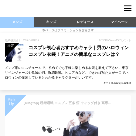
メンズ
キッズ
レディース
マイページ
本ページはプロモーションを含みます
最終更新日：2026/08/07
10538
View
45
コメント
決定
コスプレ初心者おすすめキャラ｜男のハロウィン
コスプレ衣装！アニメの簡単なコスプレは？
メンズ用のコスチュームで、初めてでも手軽に楽しめる衣装を教えて下さい。東京
リベンジャーズや鬼滅の刃、呪術廻戦、ヒロアカなど、できれば見た人が一目でハ
ロウィンの仮装しているとわかるキャラクターがいいです。
キテミヨ-kitemiyo-編集部
Pick
[Dingtop] 呪術廻戦 コスプレ 五条 悟 ウィッグ付き 高専時代 Cosplay コスチューム 衣装 クリスマス ハロウィン 学園祭 イベント パーティー 誕生日 (L, 五条 悟（高専） ウィッグ付き)
Up