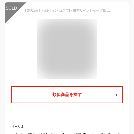
SOLD
【楽天1位】ハロウィン コスプレ 東京リベンジャーズ風 特攻服 ハロウィン コスプレ 衣装 卍 大人 男女兼用 大きいサイズ マイキー 佐野万次郎 服 男性 女性 メンズ レディース 男の子 ヤンキー キャラクター 仮装 変装 男装 パーティー イベント グッズ あす楽
類似商品を探す
りーりよ