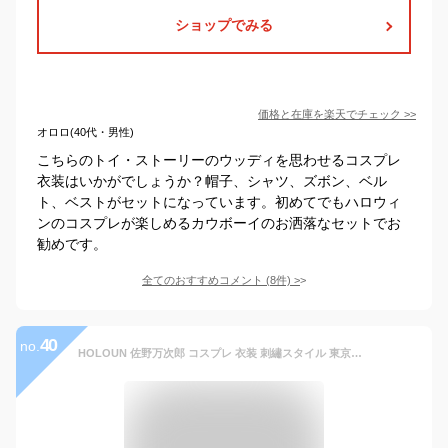
ショップでみる
価格と在庫を
楽天
でチェック
>>
オロロ(40代・男性)
こちらのトイ・ストーリーのウッディを思わせるコスプレ
衣装はいかがでしょうか？帽子、シャツ、ズボン、ベル
ト、ベストがセットになっています。初めてでもハロウィ
ンのコスプレが楽しめるカウボーイのお洒落なセットでお
勧めです。
全てのおすすめコメント
(
8
件)
>
40
no.
HOLOUN 佐野万次郎 コスプレ 衣装 刺繡スタイル 東京會 総長 特攻服 コスプレ アニメ 祭り 衣装 (S, 総長)