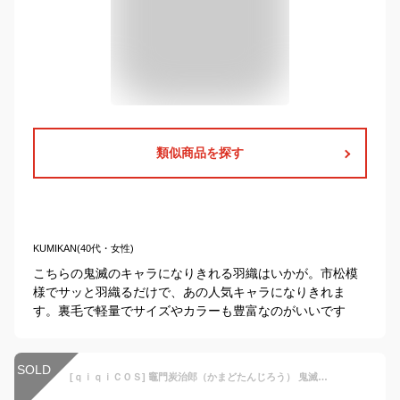
類似商品を探す
KUMIKAN(40代・女性)
こちらの鬼滅のキャラになりきれる羽織はいかが。市松模
様でサッと羽織るだけで、あの人気キャラになりきれま
す。裏毛で軽量でサイズやカラーも豊富なのがいいです
SOLD
[ｑｉｑｉＣＯＳ] 竈門炭治郎（かまどたんじろう） 鬼滅の刃 大人 ◆ 代間子美久西 ◆ コスプレ衣装 メンズ レディース キッズ 子供用 コスプレ服 アニメ コスチューム Cosplay イベント パーティー 変装 ハロウイーン 仮装 文化祭 kids cosplay 誕生日 プレゼント 制服 風 コスチューム (竈門炭治郎,S)