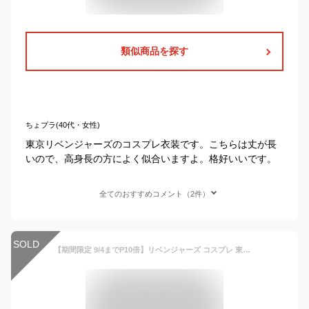
類似商品を探す
ちょプラ(40代・女性)
東京リベンジャーズのコスプレ衣装です。こちらは丈が長
いので、高身長の方によく似合いますよ。格好いいです。
全てのおすすめコメント（2件）
SOLD
【期間限定 9/4までP10倍】リベンジャーズ コスプレ 東京卍會 刺しゅう済み コミケ ハロウィン 衣装 刺繍 東卍 トーマン 東京 卍會風 特攻服 暴走族 男子制服 学ラン 文化祭 衣装 総長 副総長 壱番隊 弐番隊 参番隊 肆番隊 伍番隊 隊長 副隊長