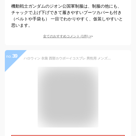
機動戦士ガンダムのジオン公国軍制服は、制服の他にも、
チャックで上げ下げできて履きやすいブーツカバーも付き
（ベルトや手袋も） 一目でわかりやすく、仮装しやすいと
思います。
全てのおすすめコメント
(
1
件)
>
39
no.
ハロウィン 衣装 西部カウボーイコスプレ 男性用 メンズ用 ハロウィーン 王様 ハロウィン衣装 ポリスウーマン 男性用 コスプレ衣装 軍服 コスチューム COSPLAY仮装 変装 コスプレアニメ セクシー 仮装衣装 fxy507