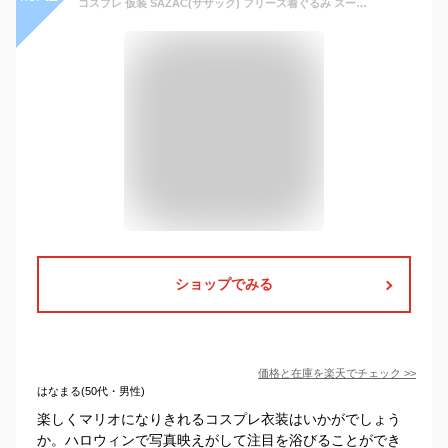
コスプレ 仮装 SAZAC(サザック) フリース着ぐるみ スーパーマリオ マリオ 【 コスプレ 衣装 ハロウィン 仮装 コスチューム アニメ 可愛い パジャマ レディース 着ぐるみ 大人用 メンズ スーパーマリオ ゲームキャラ 男性用 きぐるみ キグルミ かわいい 女性用 余興 】
ショップでみる
価格と在庫を
楽天
でチェック
>>
はなまる(50代・男性)
楽しくマリオになりきれるコスプレ衣装はいかがでしょう
か。ハロウィンで写真映えがして注目を浴びることができ