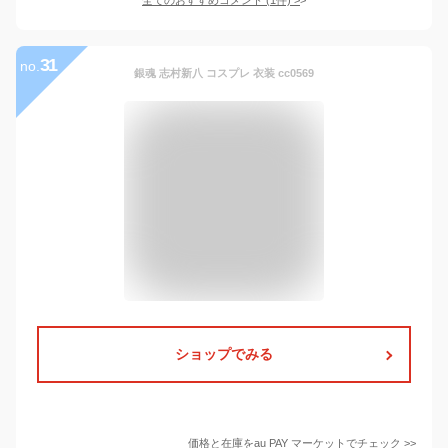
31
no.
銀魂 志村新八 コスプレ 衣装 cc0569
ショップでみる
価格と在庫を
au PAY マーケット
でチェック
>>