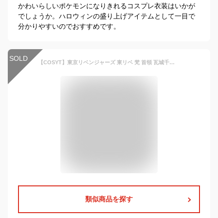
かわいらしいポケモンになりきれるコスプレ衣装はいかが
でしょうか。ハロウィンの盛り上げアイテムとして一目で
分かりやすいのでおすすめです。
SOLD
【COSYT】東京リベンジャーズ 東リベ 梵 首領 瓦城千咒 明司千壽 ジャージ 上下セット コスプレ衣装 コスチューム 漫画 マンガ アニメ 仮装 変装 かっこいい コス cosplay イベント パーティ
類似商品を探す