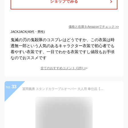
ショップでみる
価格と在庫を
Amazon
でチェック
>>
JACKJACK(40代・男性)
鬼滅の刃の鬼殺隊のコスプレはどうですか、この衣装は時
透無一郎という人気のあるキャラクター衣装で初心者でも
着やすい衣装です、一目でわかる衣装ですし値段もお手頃
なのでおススメです
全てのおすすめコメント
(
1
件)
>
33
no.
冨岡義勇 スタンドカラープルオーバー 大人用 奉仕品【鬼滅の刃 きめつ 公式 ぎゆう 水柱 ハロウィン 仮装 コスプレ 衣装 鬼殺隊 隊服 アニメ キャラクター グッズ 長袖 部屋着 スウェット メンズ 男性用 返品不可】Mサイズ 小型宅配便発送 マジックナイト SZBAN218