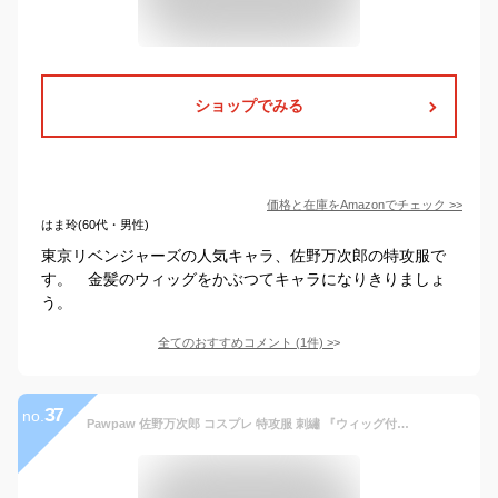
ショップでみる
価格と在庫を
Amazon
でチェック
>>
はま玲(60代・男性)
東京リベンジャーズの人気キャラ、佐野万次郎の特攻服で
す。 金髪のウィッグをかぶつてキャラになりきりましょ
う。
全てのおすすめコメント
(
1
件)
>
37
no.
Pawpaw 佐野万次郎 コスプレ 特攻服 刺繡 『ウィッグ付き』 東京リベンジャーズ コスプレ 総長 コート cosplay 仮装 ハロウィン クリスマス プレゼント アニメ 祭り (総長, M-サイズ)