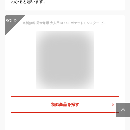
わかると思います。
SOLD
送料無料 男女兼用 大人用 M / XL ポケットモンスター ピカチュウ カビゴン リザードン ヤドン きぐるみ 着ぐるみ 任天堂 公式 ゲーム キャラクター なりきり アニメ 映画 メンズ レディース サイズ コスプレ コスチューム ハロウィン 衣装 仮装 文化祭 部屋着 s-sz-9c703
類似商品を探す