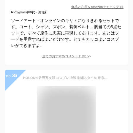
価格と在庫を
Amazon
でチェック
>>
RRgypsies(60代・男性)
ソードアート・オンラインのキリトになりきれるセットで
す。コート、シャツ、ズボン、装飾ベルト、胸当ての5点セ
ットで、すべて原作に忠実に再現してあります。あとはソ
ードを用意すればよいだけです。とてもカッコよいコスプ
レができますよ。
全てのおすすめコメント
(
1
件)
>
36
no.
HOLOUN 佐野万次郎 コスプレ 衣装 刺繡スタイル 東京會 総長 特攻服 コスプレ アニメ 祭り 衣装 (XS, 総長)