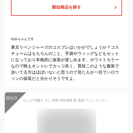
類似商品を探す
ゆみちゃんです
東京リベンジャーズのコスプレはいかがでしょうか？コス
チュームはもちろんのこと、手袋やウィッグなどもセット
になっており本格的に仮装が楽しめます。ホワイトカラー
なので映えオシャレでカッコ良く、普段このような服装で
歩いてる方はほぼいないと思うので見た人が一目でハロウ
ィンの仮装だと分かりそうですよ。
SOLD
はっぴ 羽織り 大人 和柄 市松模様 雷 鬼滅 アニメ キャラクター 羽織 M L LL はんてん 夏祭り ハロウィン 衣装 コスプレ 仮装 アニメ グッズ キャラクター なりきり AKZ5300R 送料無料