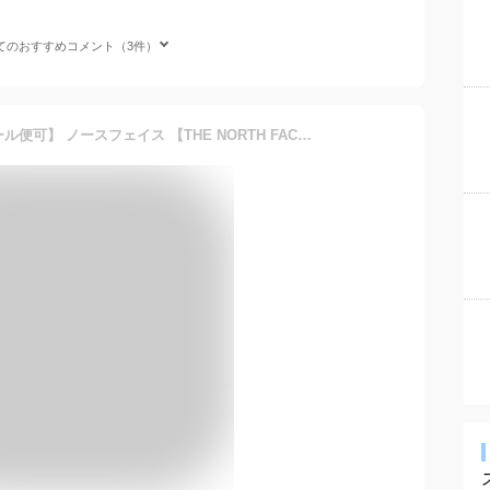
てのおすすめコメント（3件）
【35%OFF】 【1点までメール便可】 ノースフェイス 【THE NORTH FACE】 メンズ ノベルティーフライウェイト3ポケットショーツ NB42071 VK (男性用/ランパン/ショートパンツ/短パン/ハーフパンツ/ハーパン/ランニング/ロードラン/マラソン)