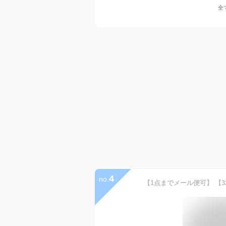
全
4
no.