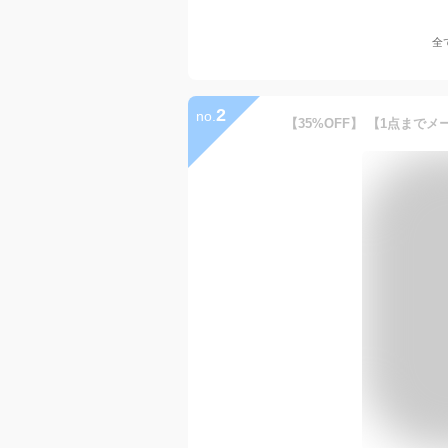
全
2
no.