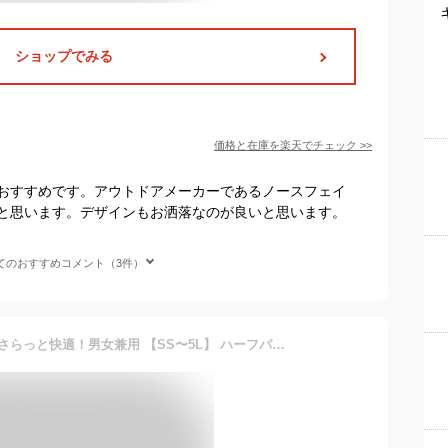
ショップでみる
価格と在庫を
楽天
でチェック
>>
おすすめです。アウトドアメーカーであるノースフェイ
と思います。デザインもお洒落なのが良いと思います。
てのおすすめコメント（3件）
SALE 送料無料 吸汗速乾でさらっと快適！男女兼用 【SS〜5L】 ハーフパンツ メンズ レディース 大きいサイズ 4.4オンス ドライ UVケア ショートパンツ ユニセックス ボトムス 短パン 無地 部屋着 スポーツ ランニング スポーツ ジム メール便