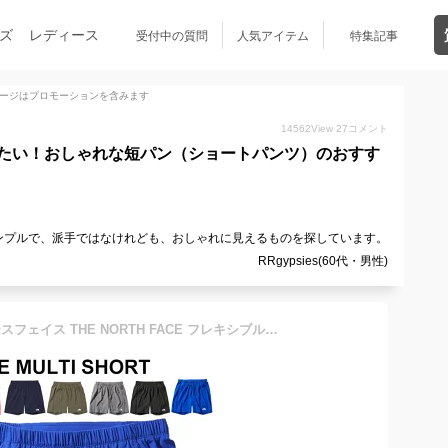
ズ
レディース
受付中の質問
人気アイテム
特集記事
ージはプロモーションを含みます
14562
View
27
コメント
たい！おしゃれな短パン（ショートパンツ）のおすす
ンプルで、派手ではなけれども、おしゃれに見えるものを探しています。
RRgypsies(60代・男性)
ショートパンツ メンズ ノースフェイス THE NORTH FACE フレキシブルマルチショーツ/ランニング ジム スポーツウェア 男性用 ボトムス アウトドア 自宅トレーニング 短パン/NB42081