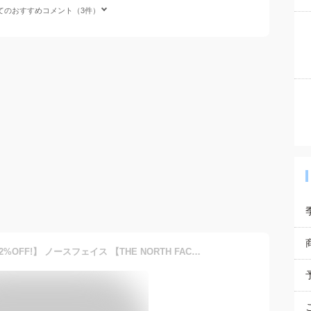
てのおすすめコメント（3件）
【1点までメール便可】 【32%OFF!】 ノースフェイス 【THE NORTH FACE】 メンズ ノベルティーフライウェイト3ポケットショーツ NB42071 SK 2021春夏 (男性用/ランパン/ショートパンツ/短パン/ハーフパンツ/ランニング/マラソン)