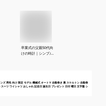
卒業式の父親50代向
けの時計｜シンプルで
おしゃれ！フォーマル
な腕時計のおすすめ
は？
 メンズ 男性 向け 限定 モデル 機械式 オートマ 自動巻き 裏 スケルトン 自動巻
 スーツ ワイシャツ おしゃれ 記念日 誕生日 プレゼント 日付 曜日 文字盤 シ