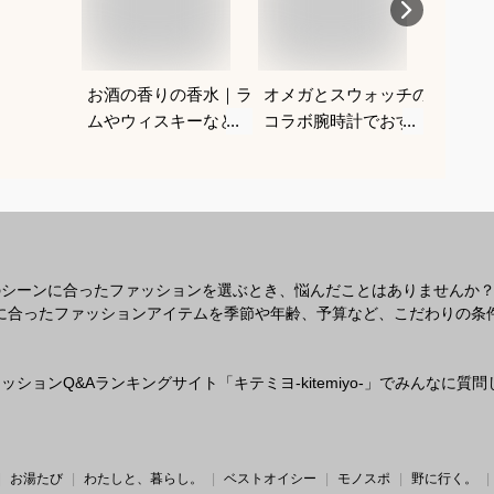
お酒の香りの香水｜ラ
オメガとスウォッチの
メンズ
ムやウィスキーなどの
コラボ腕時計でおすす
｜男性
香りがする大人向けメ
めは？
ルなヘ
ンズフレグランスのお
すすめ
すすめは？
のシーンに合ったファッションを選ぶとき、悩んだことはありませんか
なシーンに合ったファッションアイテムを季節や年齢、予算など、こだわりの
ションQ&Aランキングサイト「キテミヨ-kitemiyo-」でみんなに
お湯たび
わたしと、暮らし。
ベストオイシー
モノスポ
野に行く。