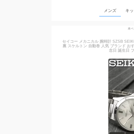
メンズ
キッ
本ペ
セイコー メカニカル 腕時計 SZSB SEI
裏 スケルトン 自動巻 人気 ブランド お
念日 誕生日 