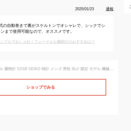
2025/01/23
通報
機械式の自動巻きで裏がスケルトンでオシャレで、シックでシ
ーンまで使用可能なので、オススメです。
シンプルでおしゃれ！フォーマルな腕時計のおすすめは？
セイコー メカニカル 腕時計 SZSB SEIKO 時計 メンズ 男性 向け 限定 モデル 機械式 オートマ 自動巻き 裏 スケルトン 自動巻 人気 ブランド おすすめ 仕事 ビジネス フォーマル スーツ ワイシャツ おしゃれ 記念日 誕生日 プレゼント 日付 曜日 文字盤 シンプル
ショップでみる