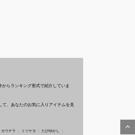
髪留めクリップ
深剃り最強クラスの電
パーマに合うメンズ向
高
も使えるシンプ
気シェーバー｜旅行に
けヘアオイルのおすす
ょ
アクリップのお
も便利なおすすめを教
めを教えてください
び
は？
えてください
？
条件からランキング形式で紹介していま
質問して、あなたのお気に入りアイテムを見
カウナラ
ミツケヨ
たびゆかし