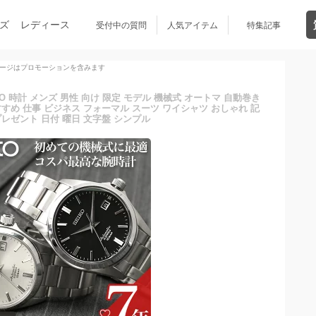
ズ
レディース
受付中の質問
人気アイテム
特集記事
ージはプロモーションを含みます
KO 時計 メンズ 男性 向け 限定 モデル 機械式 オートマ 自動巻き
すすめ 仕事 ビジネス フォーマル スーツ ワイシャツ おしゃれ 記
プレゼント 日付 曜日 文字盤 シンプル