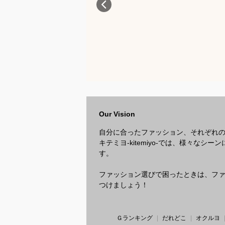
Our Vision
自分に合ったファッション、それぞれ
キテミヨ-kitemiyo-では、様々
す。
ファッション選びで困ったときは、ファッ
つけましょう！
Ｇランキング
だれどこ
オクルヨ