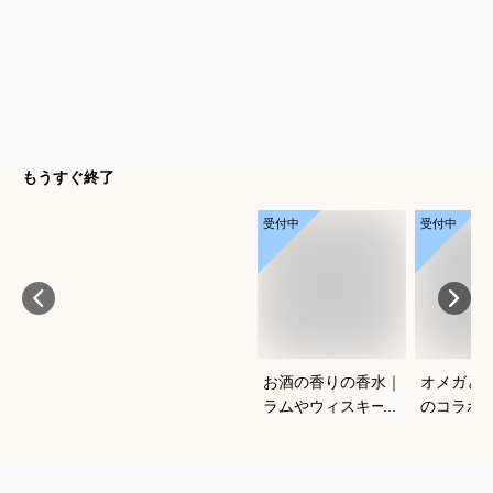
もうすぐ終了
受付中
受付中
お酒の香りの香水｜
オメガと
ラムやウィスキーな
のコラボ
どの香りがする大人
すすめは
向けメンズフレグラ
ンスのおすすめは？