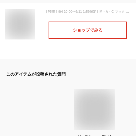
【P5倍！9/4 20:00〜9/11 1:59限定】M・A・C マック ミネラライズ スキンフィニッシュ/ナチュラル MAC フェイスパウダー ハイライト シェーディングパウダー ギフト【送料無料】 | ファンデーション パウダー パウダーファンデーション シェーディング
ショップでみる
このアイテムが投稿された質問