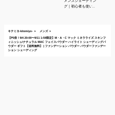
メンズシェーディン
グ｜初心者も使いや
すい！男性向けフェ
イスシャドウのおす
すめは？
キテミヨ-kitemiyo-
メンズ
【P5倍！9/4 20:00〜9/11 1:59限定】M・A・C マック ミネラライズ スキンフ
ィニッシュ/ナチュラル MAC フェイスパウダー ハイライト シェーディングパ
ウダー ギフト【送料無料】 | ファンデーション パウダー パウダーファンデー
ション シェーディング