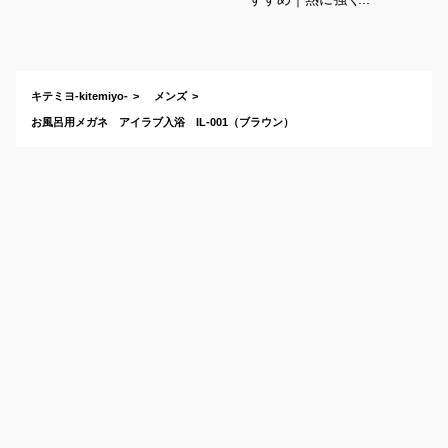
りにくい！メンズ向
けのおすすめは？
キテミヨ-kitemiyo-
メンズ
お風呂用メガネ アイラブ入浴 IL-001（ブラウン）