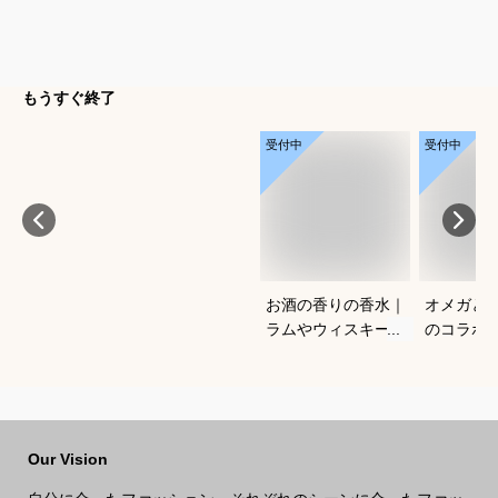
もうすぐ終了
受付中
受付中
お酒の香りの香水｜
オメガと
ラムやウィスキーな
のコラボ
どの香りがする大人
すすめは
向けメンズフレグラ
ンスのおすすめは？
Our Vision