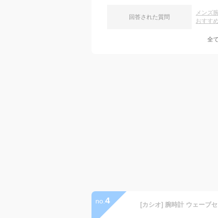
メンズ
回答された質問
おすす
全
4
no.
[カシオ] 腕時計 ウェーブセプ