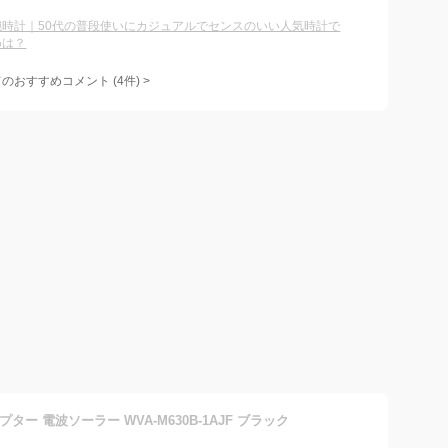
腕時計｜50代の普段使いにカジュアルでセンスのいい人気時計で
めは？
てのおすすめコメント
(
4
件)
>
ター 電波ソーラー WVA-M630B-1AJF ブラック