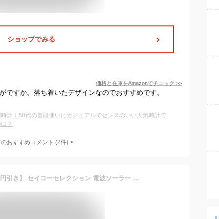
ショップでみる
価格と在庫を
Amazon
でチェック
>>
いかがですか。落ち着いたデザインなのでおすすめです。
腕時計｜50代の普段使いにカジュアルでセンスのいい人気時計で
めは？
てのおすすめコメント
(
2
件)
>
＼さらに9倍／【半額 29700円引き】 セイコーセレクション 電波ソーラー 腕時計 ソーラー電波腕時計 メンズ レディース ペアウォッチ SBTM169 SBTM167 SBTM170 SSDY017 SSDY018 SSDY020 SEIKO SELECTION アナログ 黒 選べるモデル ブランド おしゃれ 防水 プレゼント 実用的