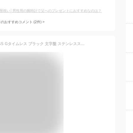
暦祝い│男性用の腕時計で父へのプレゼントにおすすめなのは？
てのおすすめコメント
(
2
件)
>
[グッチ] 腕時計 G-TIMELESS Gタイムレス ブラック 文字盤 ステンレススチール サファイヤガラス クォーツ 45MM スイス Watch YA126279 メンズ シルバー [並行輸入品]