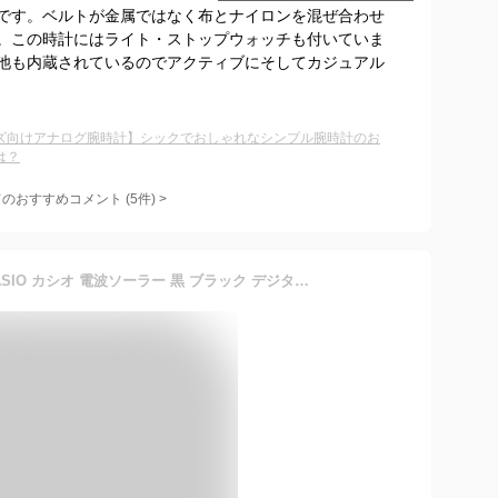
です。ベルトが金属ではなく布とナイロンを混ぜ合わせ
。この時計にはライト・ストップウォッチも付いていま
池も内蔵されているのでアクティブにそしてカジュアル
ズ向けアナログ腕時計】シックでおしゃれなシンプル腕時計のお
は？
てのおすすめコメント
(
5
件)
>
G-SHOCK ジーショック CASIO カシオ 電波ソーラー 黒 ブラック デジタル アナログ ブランド メンズ 腕時計 ブルー ネイビー 通勤 通学 プレゼント おすすめ