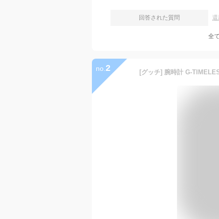
回答された質問
還
全
2
no.