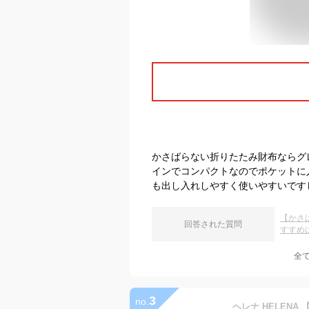
かさばらない折りたたみ財布ならグ
インでコンパクトなのでポケットに
も出し入れしやすく使いやすいです
【かさ
回答された質問
すすめ
全
3
no.
ヘレナ HELEN