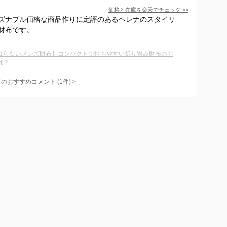
価格と在庫を
楽天
でチェック
>>
ズナブル価格な商品作りに定評のあるヘレナのスタイリ
財布です。
ばらないメンズ財布】コンパクトで持ちやすい折り畳み財布のお
は？
てのおすすめコメント
(
1
件)
>