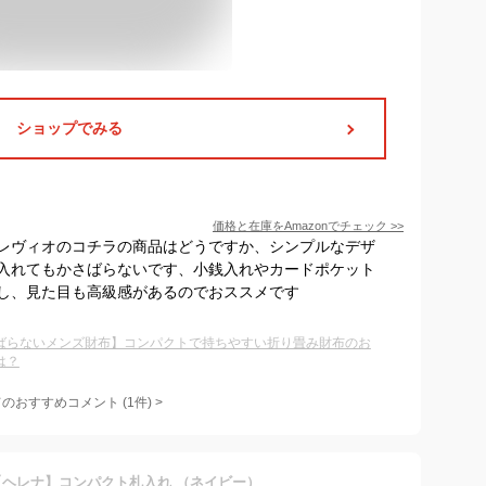
ショップでみる
価格と在庫を
Amazon
でチェック
>>
レヴィオのコチラの商品はどうですか、シンプルなデザ
入れてもかさばらないです、小銭入れやカードポケット
し、見た目も高級感があるのでおススメです
ばらないメンズ財布】コンパクトで持ちやすい折り畳み財布のお
は？
てのおすすめコメント
(
1
件)
>
A 【ヘレナ】コンパクト札入れ （ネイビー）