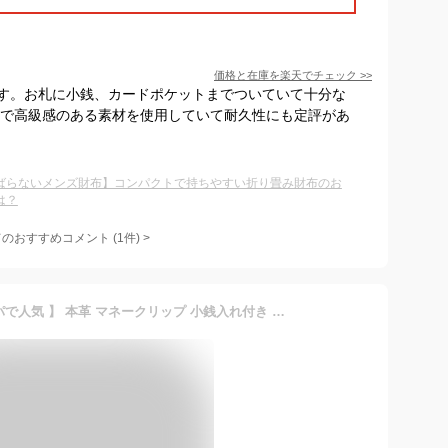
価格と在庫を
楽天
でチェック
>>
す。お札に小銭、カードポケットまでついていて十分な
夫で高級感のある素材を使用していて耐久性にも定評があ
ばらないメンズ財布】コンパクトで持ちやすい折り畳み財布のお
は？
てのおすすめコメント
(
1
件)
>
[DONBOLSO] 【 ヨーロッパで人気 】 本革 マネークリップ 小銭入れ付き 薄い財布 薄型 メンズ ミニ 小さい ウォレット ブランド za065-kurocha.