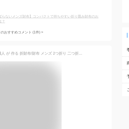
ばらないメンズ財布】コンパクトで持ちやすい折り畳み財布のお
は？
てのおすすめコメント
(
1
件)
>
[グレヴィオ] 一流 の 財布 職人 が 作る 折財布/財布 メンズ 2つ折り 二つ折り財布 メンズ財布 小さい 財布 ブラック Black 黒 グレー Gray 灰