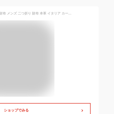
＼20%OFFクーポン／ 薄い財布 メンズ 二つ折り 財布 本革 イタリア カーボンレザー 薄型 二つ折り財布 スキミング防止 スリム 折りたたみ財布 小銭入れ カーボン レザー 革 牛革 おしゃれ メンズ財布 2つ折り YKK ファスナー メンズ二つ折り財布 ブランド 黒 赤 送料無料
ショップでみる