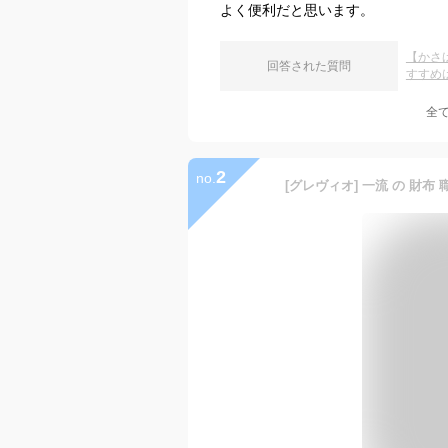
よく便利だと思います。
【かさ
回答された質問
すすめ
全
2
no.