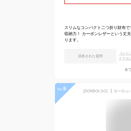
スリムなコンパクト二つ折り財布で
収納力！ カーボンレザーという丈
ります。
【かさ
回答された質問
すすめ
全
5
no.