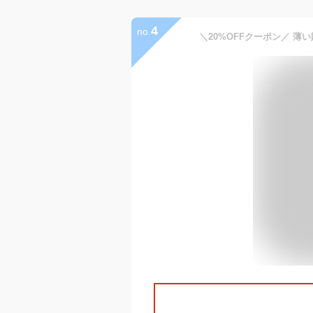
4
no.