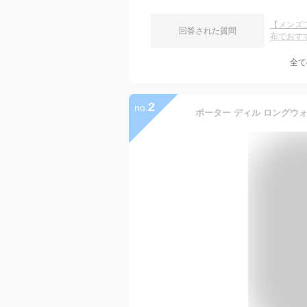
【メンズ
回答された質問
布でおす
全て
2
no.