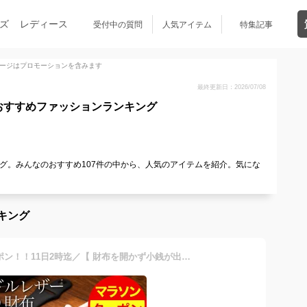
ズ
レディース
受付中の質問
人気アイテム
特集記事
ージはプロモーションを含みます
最終更新日：2026/07/08
おすすめファッションランキング
グ。みんなのおすすめ107件の中から、人気のアイテムを紹介。気にな
キング
＼マラソン期間お得なクーポン！！11日2時迄／【 財布を開かず小銭が出せる】《ランキング1位受賞！》スリム ブライドルレザー 二つ折り財布 メンズ 本革 GRACIA グラシア 大容量 BOX型小銭入れ 二つ折り 財布 プレゼント 人気 新生活 革 サイフ ギフト 送料無料