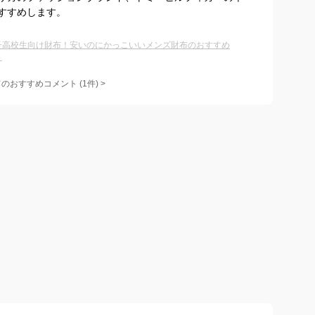
すすめします。
子高校生向け財布！安いのにかっこいいメンズ財布のおすすめ
？
てのおすすめコメント
(
1
件)
>