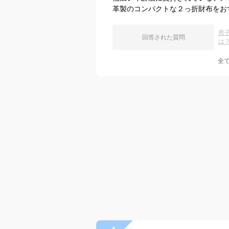
革製のコンパクトな２っ折財布をお
男
回答された質問
は
全