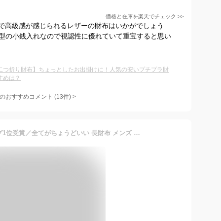
価格と在庫を
楽天
でチェック
>>
で高級感が感じられるレザーの財布はいかがでしょう
X型の小銭入れなので視認性に優れていて重宝すると思い
二つ折り財布】ちょっとしたお出掛けに！人気の安いプチプラ財
すめは？
のおすすめコメント
(
13
件)
>
《 Number7 》＼ランキング1位受賞／全てがちょうどいい 長財布 メンズ カーボンレザー 7色展開 財布 二つ折り ウォレット ブランド 一粒万倍日 天赦日 プレゼント カーボン 革 サイフ 長サイフ 【送料無料！】 ギフト