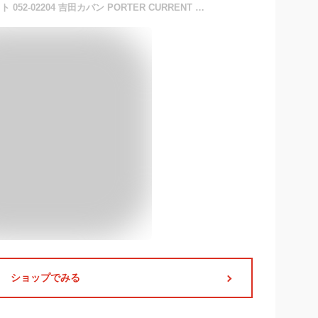
ポーター カレント ウォレット 052-02204 吉田カバン PORTER CURRENT WALLET 二つ折り財布 二つ折り 財布 小銭入れあり BOX型小銭入れ ブランド 小さい 本革 薄い メンズ レディース 黒 日本製
ショップでみる