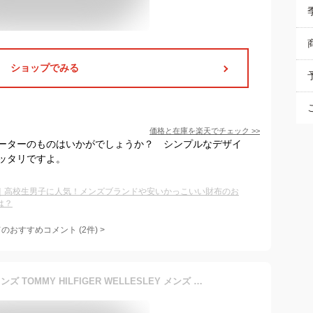
ショップでみる
価格と在庫を
楽天
でチェック
>>
ーターのものはいかがでしょうか？ シンプルなデザイ
ッタリですよ。
｜高校生男子に人気！メンズブランドや安いかっこいい財布のお
は？
てのおすすめコメント
(
2
件)
>
トミーヒルフィガー 財布 メンズ TOMMY HILFIGER WELLESLEY メンズ 二つ折り 財布 31TL25X005 51962 51963