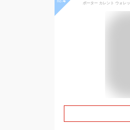
4
no.