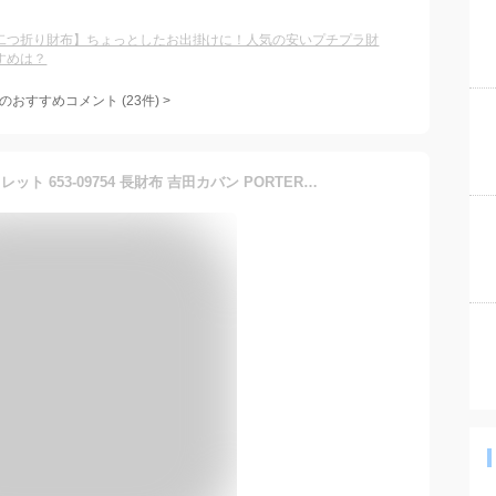
二つ折り財布】ちょっとしたお出掛けに！人気の安いプチプラ財
すめは？
のおすすめコメント
(
23
件)
>
ポーター ディル ロングウォレット 653-09754 長財布 吉田カバン PORTER DILL WALLET 財布 メンズ レディース ブランド かぶせ 小銭入れ付き 軽量 シンプル ビジネス 黒 ブラック プレゼント ギフト 日本製