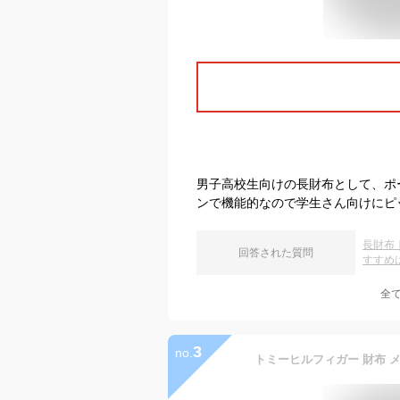
男子高校生向けの長財布として、ポ
ンで機能的なので学生さん向けにピ
長財布
回答された質問
すすめ
全
3
no.