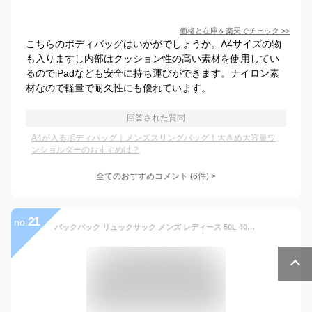
価格と在庫を
楽天
でチェック
>>
こちらのボディバッグはいかがでしょうか。A4サイズの物
も入りますし内部はクッション性の高い素材を使用してい
るのでiPadなども安全に持ち運びができます。ナイロン素
材なので軽量で耐久性にも優れています。
回答された質問
A4が入るボディバッグ｜メンズスリングバッグ！大きめ大容量ワ
ンショルダーのおすすめは？
全てのおすすめコメント
(
6
件)
>
21
no.
バックパック リュックサック メンズ レディース 50L 40L 大容量 3Way 防災 アウトドア 登山リュック 遠足 旅行 出張 人気 高品質 カバン 多機能 ティパック リュック ビジネスリュック 大きい 自転車 プレゼント ギフト 送料無料