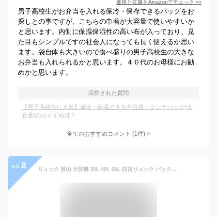
価格と在庫を
Amazon
でチェック
>>
男子高校生がお弁当を入れる保冷・保存できるバッグをお
探しとの事ですが、こちらの巾着が大容量で使いやすいか
と思います。内側に保温保湿性の高い布が入っており、見
た目もシンプルですの社会人になっても長く使えるか思い
ます。袋自体も大きいので食べ盛りの男子高校生の大きな
お弁当も入れられるかと思います。４０代のお母様にお勧
めかと思います。
回答された質問
【男子高校生に人気】保冷・保温できる弁当袋・ランチバッグ(大
容量)のおすすめは？
全てのおすすめコメント
(
1
件)
>
8
no.
リュック 登山 大容量 30L 40L 60L 防災リュック バックパック リュックサック 軽量 防災 リュック ディバッグ メンズ レディース トレッキング キャンプ サック アウトドア 遠足 山登り スポーツ 旅行 秋 日帰り 釣り 撥水 多機能 バック 競輪 可調節長さリュック