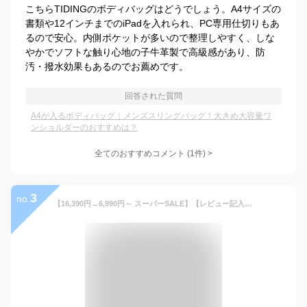
こちらTIDINGのボディバッグはどうでしょう。A4サイズの
書類や12インチまでのiPadを入れられ、PC専用仕切りもあ
るので安心。内側ポケットが多いので整理しやすく、しな
やかでソフトな触り心地の子牛革製で高級感があり、防
汚・撥水効果もあるのでお薦めです。
回答された質問
A4が入るボディバッグ｜メンズスリングバッグ！大きめ大容量ワ
ンショルダーのおすすめは？
全てのおすすめコメント
(
1
件)
>
3
no.
【16,390円→6,990円～ スーパーSALE】【レビュー記入プレゼント】ビジネスバッグ バッグ メンズ ビジネストート トートバッグ ビジネスバック 鞄 仕事用 通勤用 通勤鞄 大容量 出張 男性用 レザー 合成皮革 PUレザー B4 ブラック ブラウン ネイビー 黒 茶 紺