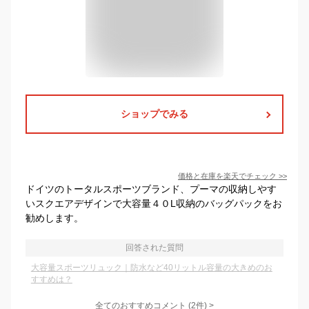
ショップでみる
価格と在庫を
楽天
でチェック
>>
ドイツのトータルスポーツブランド、プーマの収納しやす
いスクエアデザインで大容量４０L収納のバッグパックをお
勧めします。
回答された質問
大容量スポーツリュック｜防水など40リットル容量の大きめのお
すすめは？
全てのおすすめコメント
(
2
件)
>