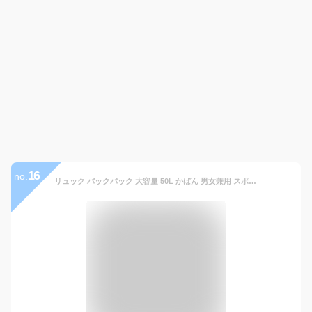
16
no.
リュック バックパック 大容量 50L かばん 男女兼用 スポーツリュック ジムバッグ キャンプ用品 部活 出張 旅行 ウトドア用品 キャンプ用品 学生 高校生 父の日 母の日 プレゼント ギフト