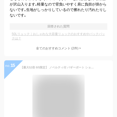
が沢山入ります｡軽量なので背負いやすく肩に負担が掛から
ないです｡生地がしっかりしているので擦れたり汚れたりし
ないです｡
回答された質問
50Lリュック｜おしゃれな大容量リュックのおすすめやバックパッ
クは？
全てのおすすめコメント
(
2
件)
>
15
no.
【最大52倍 8/5限定】 ノベルティ付 バギーポート ショルダーバッグ BAGGY PORT 斜めがけ バッグ A4 軽量 BLACK ボディバッグ メッセンジャーバッグ 帆布 10号 PC収納 日本製 おしゃれ ブランド メンズ レディース YNM-416N