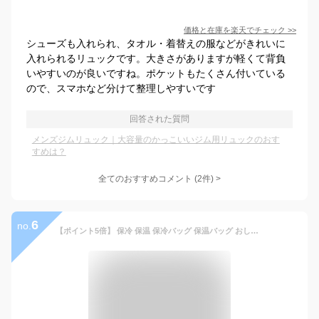
価格と在庫を
楽天
でチェック
>>
シューズも入れられ、タオル・着替えの服などがきれいに
入れられるリュックです。大きさがありますが軽くて背負
いやすいのが良いですね。ポケットもたくさん付いている
ので、スマホなど分けて整理しやすいです
回答された質問
メンズジムリュック｜大容量のかっこいいジム用リュックのおす
すめは？
全てのおすすめコメント
(
2
件)
>
6
no.
【ポイント5倍】 保冷 保温 保冷バッグ 保温バッグ おしゃれ 大容量 大きい ランチバッグ アウトドア ランチバッグ 【 REUNION SET バックル付きガバッとバッグ 】 お弁当箱 マチ 広い 弁当袋 お弁当 ブランド 弁当箱 エコバッグ メンズ レディース 女子 女性 男子