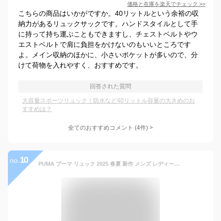
価格と在庫を
楽天
でチェック
>>
こちらの商品はいかがですか。40リットルという余裕の収
納力があるリュックサックです。ハンドスタイルとして手
に持って持ち運ぶこともできますし、チェストベルトやウ
エストベルトで肩に負担をかけないのもいいところです
よ。メイン収納のほかに、小さいポケットが多いので、分
けて荷物を入れやすく、おすすめです。
回答された質問
大容量スポーツリュック｜防水など40リットル容量の大きめのお
すすめは？
全てのおすすめコメント
(
4
件)
>
10
no.
PUMA プーマ リュック 2025 春夏 新作 メンズ レディース 大容量 スクエアリュック BOX型 バックパック ジュニアリュック 黒 PC収納 林間学校 スポーツ おしゃれ スクール バッグ 通学 通学リュック 学生 部活 中学生 1泊 修学旅行 旅行 撥水加工 丈夫 人気 A4 B4 40L J20357