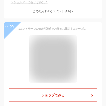
ンショルダーのおすすめは？
全てのおすすめコメント
(
4
件)
>
20
no.
1エントリーで10倍条件達成で26倍 9/30限定｜エアー ボディバッグ Aer Travel Sling 2 ショルダー 斜め掛けバッグ PC収納 Travel Collection 旅行 通勤 ナイロン A4 12L メンズ レディース
ショップでみる