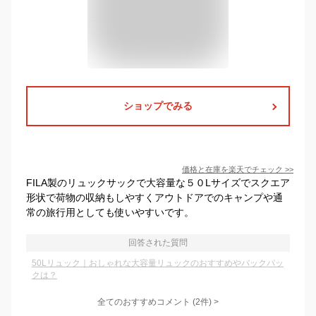
ショップでみる
価格と在庫を
楽天
でチェック
>>
FILA製のリュックサックで大容量な５０Lサイズでスクエア
形状で荷物の収納もしやすくアウトドアでのキャンプや通
常の旅行用としても使いやすいです。
回答された質問
50Lリュック｜おしゃれな大容量リュックのおすすめやバックパッ
クは？
全てのおすすめコメント
(
2
件)
>