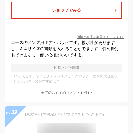
ショップでみる
価格と在庫を
楽天
でチェック
>>
エースのメンズ用ボディバッグです。撥水性があります
し、Ａ４サイズの書類を入れることができます。斜め掛け
もできますし、使い心地がいいですよ。
回答された質問
A4が入るボディバッグ｜メンズスリングバッグ！大きめ大容量ワ
ンショルダーのおすすめは？
全てのおすすめコメント
(
1
件)
>
19
no.
【最大29倍｜2/5限定】アッソブ ウエストバッグ ボディバッグ AS2OV CORDURA DOBBY 305D 061402 コーデュラドビー 大容量 A4 メンズ ブランド