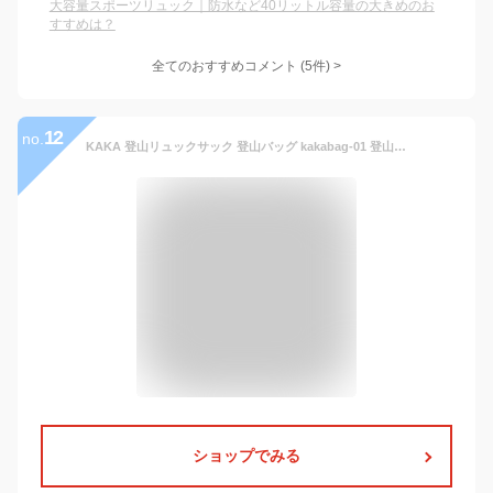
大容量スポーツリュック｜防水など40リットル容量の大きめのお
すすめは？
全てのおすすめコメント
(
5
件)
>
12
no.
KAKA 登山リュックサック 登山バッグ kakabag-01 登山 リュック ザック バックパック 50L大容量リュックサック 3Way 多機能 メンズ レディース 大型 登山用ザック ト 防水 撥水鞄 スポーツアウトドア レッキングパック 登山リュック 通勤 通学 遠足 旅行 登山 防災 人気
ショップでみる