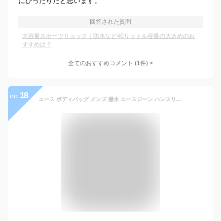
にぴったりだと思います。
回答された質問
大容量スポーツリュック｜防水など40リットル容量の大きめのお
すすめは？
全てのおすすめコメント
(
1
件)
>
18
no.
エース ボディバッグ メンズ 撥水 エースジーン ハンスリーSD ace.GENE ACE A4 斜め掛けバッグ ワンショルダーバッグ HANSREE-SD おすすめ ACE ブランド 通勤 ビジネス 62884 旅行 トラベル