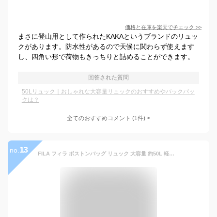
価格と在庫を
楽天
でチェック
>>
まさに登山用として作られたKAKAというブランドのリュッ
クがあります。防水性があるので天候に関わらず使えます
し、四角い形で荷物もきっちりと詰めることができます。
回答された質問
50Lリュック｜おしゃれな大容量リュックのおすすめやバックパッ
クは？
全てのおすすめコメント
(
1
件)
>
13
no.
FILA フィラ ボストンバッグ リュック 大容量 約50L 軽い ショルダーバッグ 3way 修学旅行 バッグ 林間学校 メンズ レディース 部活 合宿 キャンプ 1〜2泊 男子 女子 おしゃれ 小学生 中学生 高校生 大人 スポーツバッグ ブランド ロゴ 黒 outfit別注