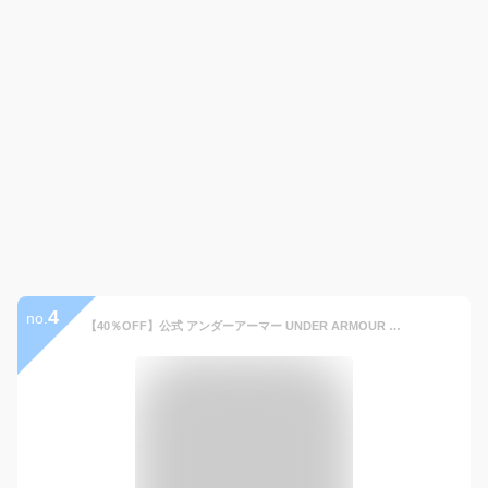
4
no.
【40％OFF】公式 アンダーアーマー UNDER ARMOUR UA UAユニセックス ナイロン バックパック（トレーニング/UNISEX） 1378258 バッグ リュック メンズ ウィメンズ キッズ アウトドア ジム レディース ジュニア 軽量 撥水 ポケット リフレクト 収納 スポーツ 運動 ブラック