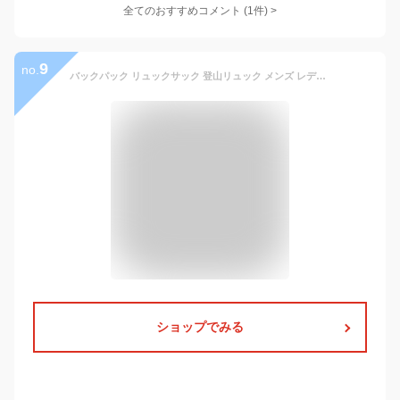
全てのおすすめコメント
(
1
件)
>
9
no.
バックパック リュックサック 登山リュック メンズ レディース 50L 40L 大容量 3Way 防災 防水 アウトドア 鍵付き 盗難防止 遠足 旅行 通勤 通学 キャンプ ビジネス A4 スポーツ 防災バッグ リュック 旅行バッグ ティパック 山登り カバン 人気 多機能 父の日 鍵付きバッグ
ショップでみる