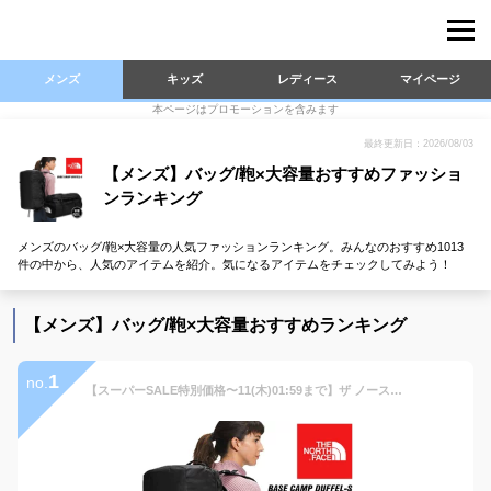
メンズ
キッズ
レディース
マイページ
本ページはプロモーションを含みます
最終更新日：2026/08/03
【メンズ】バッグ/鞄×大容量おすすめファッショ
ンランキング
メンズのバッグ/鞄×大容量の人気ファッションランキング。みんなのおすすめ1013
件の中から、人気のアイテムを紹介。気になるアイテムをチェックしてみよう！
【メンズ】バッグ/鞄×大容量おすすめランキング
1
no.
【スーパーSALE特別価格〜11(木)01:59まで】ザ ノースフェイス ベース キャンプ ダッフル S メンズ レディース ショルダー バックパック リュック ボストン ドラム 3WAY ブラック 50L 旅行 トラベル 通学 THE NORTH FACE BASE CAMP DUFFEL-S NF0A52ST