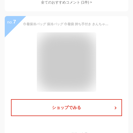
全てのおすすめコメント
(
1
件)
>
7
no.
巾着保冷バッグ 保冷バッグ 巾着袋 持ち手付き きんちゃく おしゃれ お弁当袋 お弁当巾着 大容量 プレゼント ギフト はっ水 無地 通学 通勤 アウトドア キャンプ ブラック
ショップでみる