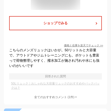
ショップでみる
価格と在庫を
楽天
でチェック
>>
こちらのメンズリュックはいかが。50リットルと大容量
で。アウトドアやジムトレーニングにも。ポケットも豊富
っで荷物整理しやすく、撥水加工が施され汚れや水にも強
いのがいいです
回答された質問
50Lリュック｜おしゃれな大容量リュックのおすすめやバックパッ
クは？
全てのおすすめコメント
(
1
件)
>