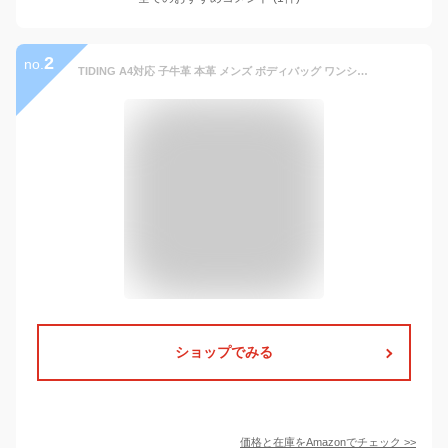
2
no.
TIDING A4対応 子牛革 本革 メンズ ボディバッグ ワンショルダーバッグ 斜め掛けバッグ 大容量 12PC カーフレザー 仔牛革 ブラック【日本会社正規品】
ショップでみる
価格と在庫を
Amazon
でチェック
>>