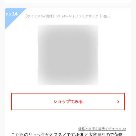
14
no.
【ホイッスル2個付】50L (45+5L) リュックサック【6色】backpack【バックパック/デイパック】【自転車/バイク】【登山/ハイキング/サイクリング/トレーニング】【大型/軽量/撥水/防水/マルチ】【スポーツバッグ/マウンテンリュック】【メンズ/レディース】乗馬
ショップでみる
価格と在庫を
楽天
でチェック
>>
こちらのリュックがオススメです｡50Lと大容量なので荷物