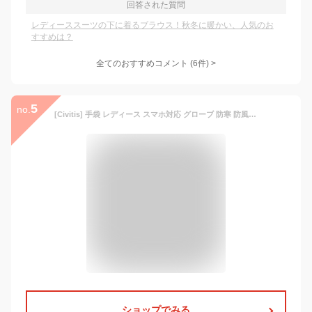
回答された質問
レディーススーツの下に着るブラウス！秋冬に暖かい、人気のお
すすめは？
全てのおすすめコメント
(
6
件)
>
5
no.
[Civitis] 手袋 レディース スマホ対応 グローブ 防寒 防風 保温グローブ 裏起毛 ボア 手袋 女性用【360度防寒保温・厚裏起毛38℃恒温】 もこもこ モコモコ 手首 ファー ふわふわ 暖かい 裏起毛 グローブ 上質な肌触り クリスマスプレゼント 母親 誕生日プレゼント 保温 自転車 通勤 通学 旅行 秋 冬小物-グレーA
ショップでみる