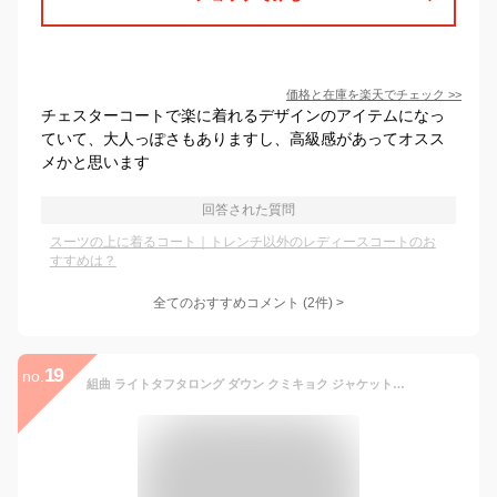
価格と在庫を
楽天
でチェック
>>
チェスターコートで楽に着れるデザインのアイテムになっ
ていて、大人っぽさもありますし、高級感があってオスス
メかと思います
回答された質問
スーツの上に着るコート｜トレンチ以外のレディースコートのお
すすめは？
全てのおすすめコメント
(
2
件)
>
19
no.
組曲 ライトタフタロング ダウン クミキョク ジャケット・アウター ダウンジャケット・ダウンベスト グレー ネイビー ブラック【送料無料】