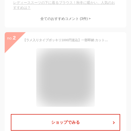
レディーススーツの下に着るブラウス！秋冬に暖かい、人気のお
すすめは？
全てのおすすめコメント
(
3
件)
>
2
no.
【ラメ入りタイプポッキリ1000円送込】一部即納 カットソー 秋冬 微起毛 プチハイネック レディース トップス フリル 長袖 ハイネック インナー 春 ストレッチ 伸びる 柔らか コーデ レイヤード きれいめ おしゃれ フリルネック カラバリー あったか 優れるタッチ感 インナー
ショップでみる