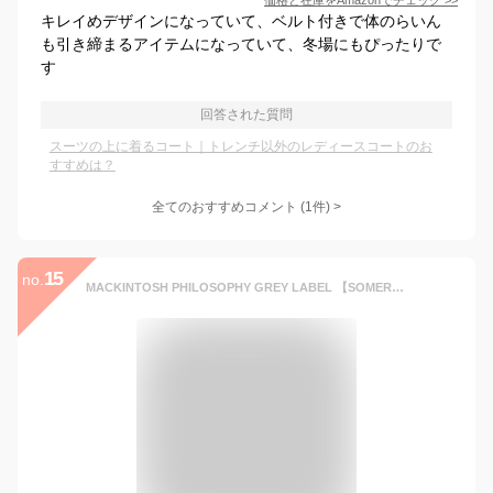
価格と在庫を
Amazon
でチェック
>>
キレイめデザインになっていて、ベルト付きで体のらいん
も引き締まるアイテムになっていて、冬場にもぴったりで
す
回答された質問
スーツの上に着るコート｜トレンチ以外のレディースコートのお
すすめは？
全てのおすすめコメント
(
1
件)
>
15
no.
MACKINTOSH PHILOSOPHY GREY LABEL 【SOMERFORD LONG(サマーフォード ロング)】 マッキントッシュ フィロソフィー ジャケット・アウター ステンカラーコート ベージュ ブラウン ネイビー【送料無料】