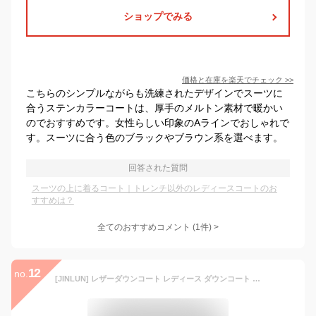
ショップでみる
価格と在庫を
楽天
でチェック
>>
こちらのシンプルながらも洗練されたデザインでスーツに
合うステンカラーコートは、厚手のメルトン素材で暖かい
のでおすすめです。女性らしい印象のAラインでおしゃれで
す。スーツに合う色のブラックやブラウン系を選べます。
回答された質問
スーツの上に着るコート｜トレンチ以外のレディースコートのお
すすめは？
全てのおすすめコメント
(
1
件)
>
12
no.
[JINLUN] レザーダウンコート レディース ダウンコート ロング丈 ラムレザー 本革 ロングコート フォックスファー フード オーバーサイズ 大きいサイズ きれいめ 軽量 通勤 防寒秋冬 冬物 (JP, アルファベット, 2XL, グレー)