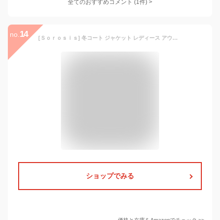
全てのおすすめコメント
(
1
件)
>
14
no.
[Ｓｏｒｏｓｉｓ] 冬コート ジャケット レディース アウター 長袖 Vネック ベルト付き ショート丈 暖かい 防寒 ドロップショルダー カーディガン チェスターコート 大人 きれいめ ブラック Mサイズ
ショップでみる