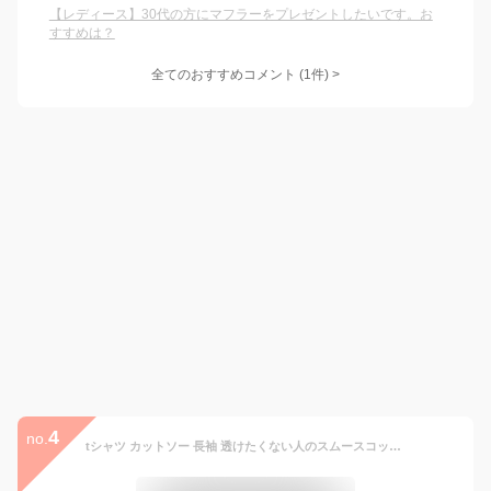
【レディース】30代の方にマフラーをプレゼントしたいです。お
すすめは？
全てのおすすめコメント
(
1
件)
>
4
no.
tシャツ カットソー 長袖 透けたくない人のスムースコットンロングカットソー トップス カットソー レディース ベーシック シンプル コットン 綿100% ロング丈 ロング 黒 長袖tシャツ ティーシャツ 大きいサイズ M L LL メール便10