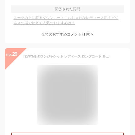
回答された質問
スーツの上に着るダウンコート｜おしゃれなレディース用！ビジ
ネスの場で使えて人気のおすすめは？
全てのおすすめコメント
(
1
件)
>
20
no.
[ZWYM] ダウンジャケット レディース ロングコート 冬服 厚手 ダウンコート L 上品 中綿コート カジュアル 膝丈 アウター ダウン 体型カバー 着痩せ 綿服 シンプル スタイリッシュ 大きいサイズ ブラック 暖かい おしゃれ