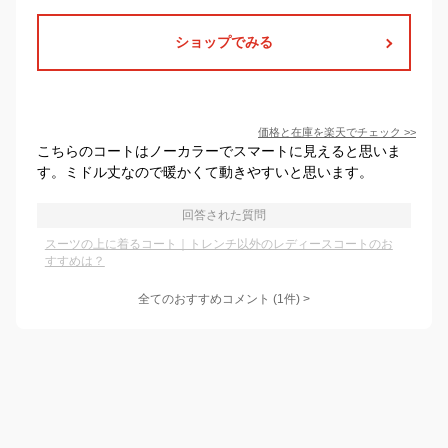
ショップでみる
価格と在庫を
楽天
でチェック
>>
こちらのコートはノーカラーでスマートに見えると思いま
す。ミドル丈なので暖かくて動きやすいと思います。
回答された質問
スーツの上に着るコート｜トレンチ以外のレディースコートのお
すすめは？
全てのおすすめコメント
(
1
件)
>