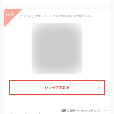
7
no.
[Ycytlying] 手袋 レディース 冬 防寒 保温 スマホ対応 ボア 裏起毛 フワフワ 通勤 通学 旅行 自転車 バイク アウトドア 誕生日 クリスマス プレセント 冬小物
ショップでみる
価格と在庫を
Amazon
でチェック
>>