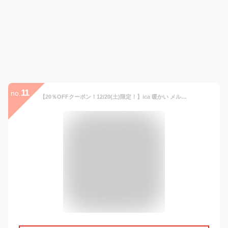
11
no.
【20％OFFクーポン！12/20(土)限定！】ica 暖かい メルトン素材 ミドル丈 ゆったり Aライン ラグランスリーブ ステンカラーコート メルトンコート チェスターコート ミドルコート ロングコート 通勤 通学 きれいめ 大きいサイズ 軽量 秋冬