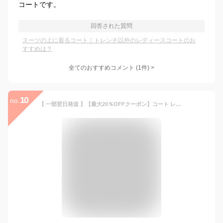
コートです。
回答された質問
スーツの上に着るコート｜トレンチ以外のレディースコートのお
すすめは？
全てのおすすめコメント
(
1
件)
>
10
no.
【 一部翌日発送 】【最大20％OFFクーポン】コート レディース ミドル丈コート セミロングコート ノーカラー ジャケット 秋冬春 ゆったり お尻が隠れる ヒップカバー 体型カバー カジュアル フォーマル アウター シンプル 通勤 卒業式 ベージュ ブラック コーヒー S M L XL