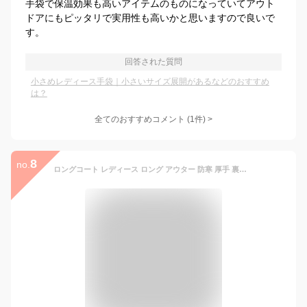
手袋で保温効果も高いアイテムのものになっていてアウト
ドアにもピッタリで実用性も高いかと思いますので良いで
す。
回答された質問
小さめレディース手袋｜小さいサイズ展開があるなどのおすすめ
は？
全てのおすすめコメント
(
1
件)
>
8
no.
ロングコート レディース ロング アウター 防寒 厚手 裏起毛 裏ボア コート 韓国ファッション 春 秋 冬 大きいサイズ 暖かい あったか シンプル ゆったり おしゃれ オリジナル カジュアル きれいめ 上品 OL通勤 フォーマル 事務 ビジネス 入学式 ジャケット