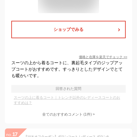
ショップでみる
価格と在庫を
楽天
でチェック
>>
スーツの上から着るコートに、裏起毛タイプのジップアッ
プコートがおすすめです。すっきりとしたデザインでとて
も暖かいです。
回答された質問
スーツの上に着るコート｜トレンチ以外のレディースコートのお
すすめは？
全てのおすすめコメント
(
1
件)
>
17
no.
【10％オフクーポン】ダウンコート レディース ダウン90% ホワイトグース ブランド Filomo フィローモ ウールムートン エコ フード キャメル ブラック ダウン コート ミドル丈 女性 ギフト プレゼント 6F (08000221r)