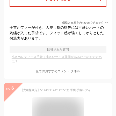
価格と在庫を
Amazon
でチェック
>>
手首がファーが付き、人差し指の指先には可愛いハートの
刺繍が入った手袋です。フィット感が強くしっかりとした
保温力があります。
回答された質問
小さめレディース手袋｜小さいサイズ展開があるなどのおすすめ
は？
全てのおすすめコメント
(
1
件)
>
6
no.
【先着様限定】50％OFF 2/23 23:59迄 手袋 手袋レディース 冬 防寒手袋 スマホ対応 暖かい ふわふわ 通学 通勤 自転車 バイク 誕生日 アウトドア クリスマス プレゼント 人気 冬小物