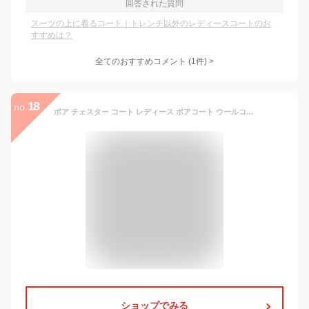
回答された質問
スーツの上に着るコート｜トレンチ以外のレディースコートのお
すすめは？
全てのおすすめコメント
(
1
件)
>
18
no.
ボア チェスター コート レディース ボアコート ウールコート チェスターコート アウター 羽織り オーバーサイズ 体型カバー ゆったり 楽ちん ボリューム袖 ポケット ウール 起毛 きれいめ オフィス カジュアル 秋服 冬服 あったか 暖か 防寒 M L 秋冬 春 秋 冬
ショップでみる