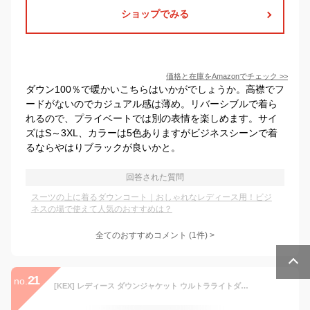
ショップでみる
価格と在庫を
Amazon
でチェック
>>
ダウン100％で暖かいこちらはいかがでしょうか。高襟でフ
ードがないのでカジュアル感は薄め。リバーシブルで着ら
れるので、プライベートでは別の表情を楽しめます。サイ
ズはS～3XL、カラーは5色ありますがビジネスシーンで着
るならやはりブラックが良いかと。
回答された質問
スーツの上に着るダウンコート｜おしゃれなレディース用！ビジ
ネスの場で使えて人気のおすすめは？
全てのおすすめコメント
(
1
件)
>
21
no.
[KEX] レディース ダウンジャケット ウルトラライトダウン ロング 大きいサイズ ホワイト ダウンコート アウター 冬 ロングダウンコート 軽量 ジャケット お尻カバー 体型カバー 軽い 暖かい お洒落 ファー フード付き 修身 きれいめ 無地 通学 4XL