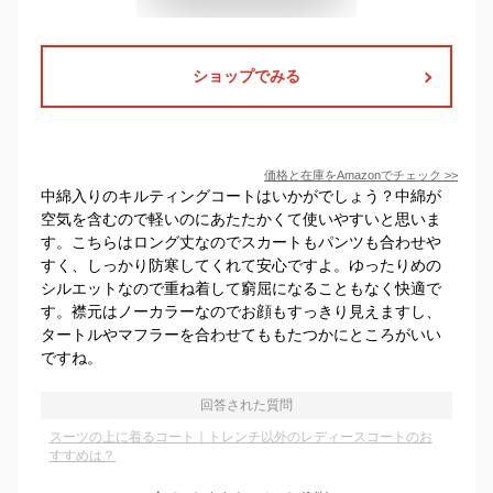
ショップでみる
価格と在庫を
Amazon
でチェック
>>
中綿入りのキルティングコートはいかがでしょう？中綿が
空気を含むので軽いのにあたたかくて使いやすいと思いま
す。こちらはロング丈なのでスカートもパンツも合わせや
すく、しっかり防寒してくれて安心ですよ。ゆったりめの
シルエットなので重ね着して窮屈になることもなく快適で
す。襟元はノーカラーなのでお顔もすっきり見えますし、
タートルやマフラーを合わせてももたつかにところがいい
ですね。
回答された質問
スーツの上に着るコート｜トレンチ以外のレディースコートのお
すすめは？