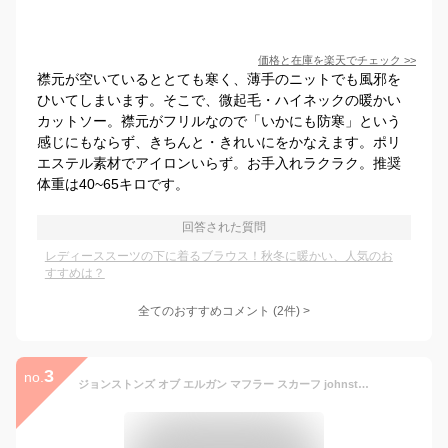
価格と在庫を
楽天
でチェック
>>
襟元が空いているととても寒く、薄手のニットでも風邪を
ひいてしまいます。そこで、微起毛・ハイネックの暖かい
カットソー。襟元がフリルなので「いかにも防寒」という
感じにもならず、きちんと・きれいにをかなえます。ポリ
エステル素材でアイロンいらず。お手入れラクラク。推奨
体重は40~65キロです。
回答された質問
レディーススーツの下に着るブラウス！秋冬に暖かい、人気のお
すすめは？
全てのおすすめコメント
(
2
件)
>
3
no.
ジョンストンズ オブ エルガン マフラー スカーフ johnstons of elgin CASHMERE SCARF PLAIN 62x25in WA52 Blue Natural Mink Navy Khaki Green Red メンズ レディース ユニセックス 男性 女性 カシミア100％【ラッピングOK/プレゼントに!!】