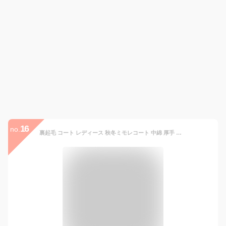
16
no.
裏起毛 コート レディース 秋冬ミモレコート 中綿 厚手 おしゃれ ジップアップ コート ミドル丈 アウター 裏起毛コート 大人 中綿コート 上品 秋冬 ジャケット おしゃれ きれいめ 暖かい 防寒 ゆったり カジュアル フォーマル 大きいサイズ 体型カバー 着痩せ