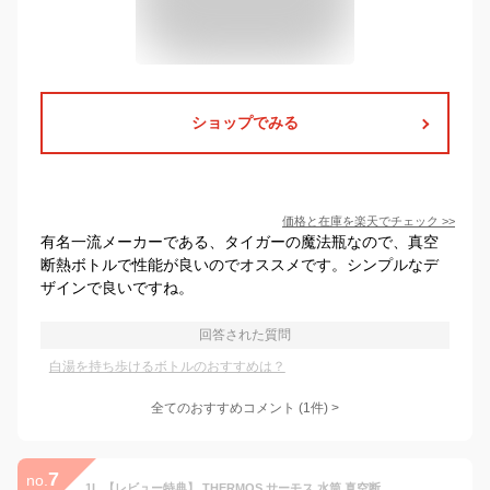
ショップでみる
価格と在庫を
楽天
でチェック
>>
有名一流メーカーである、タイガーの魔法瓶なので、真空
断熱ボトルで性能が良いのでオススメです。シンプルなデ
ザインで良いですね。
回答された質問
白湯を持ち歩けるボトルのおすすめは？
全てのおすすめコメント
(
1
件)
>
7
no.
1L 【レビュー特典】 THERMOS サーモス 水筒 真空断熱ケータイマグ JOY-1000 選べる4カラー キャリーループ 軽量 コンパクト 携帯マグ ボトル 水筒 ステンレス 保温 保冷 お茶 コーヒー 紅茶 ホット アイス ティータイム お水 お湯 白湯 温活 アウトドア 子供