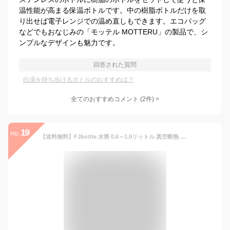
温性能が高まる保温ボトルです。中の樹脂ボトルだけを取
り出せば電子レンジでの温め直しもできます。エコバッグ
などでもおなじみの「モッテル MOTTERU」の製品で、シ
ンプルなデザインも魅力です。
回答された質問
白湯を持ち歩けるボトルのおすすめは？
全てのおすすめコメント
(
2
件)
>
19
no.
【送料無料】FJbottle 水筒 0.6～1.9リットル 真空断熱 スポーツボトル 保温 保冷 スポーツ飲料 炭酸対応 1.5L 1L 600ML 800ML すいとう 広口 洗いやすい ステンレスボトル マグボトル 洗浄用スポンジ付き 女の子 男の子 おしゃれ 大人 子供 アウトドア LKG