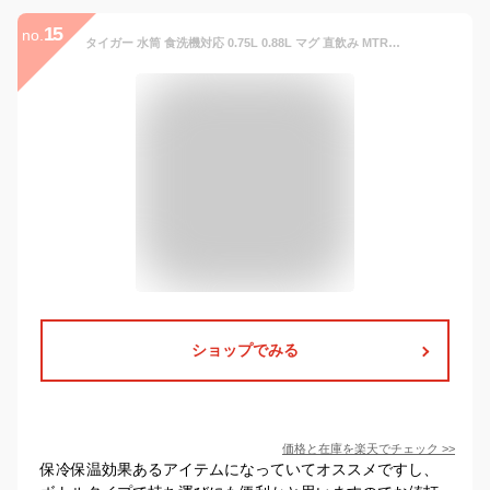
15
no.
タイガー 水筒 食洗機対応 0.75L 0.88L マグ 直飲み MTR-W088 MTR-W075 保冷 保温 スポーツドリンク お湯 白湯 軽い 軽量 真空断熱ボトル ワンプッシュ ワンタッチ 1リットル以下 タイガー魔法瓶
ショップでみる
価格と在庫を
楽天
でチェック
>>
保冷保温効果あるアイテムになっていてオススメですし、