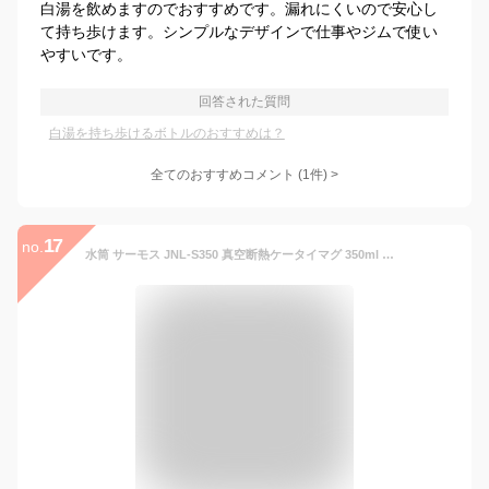
白湯を飲めますのでおすすめです。漏れにくいので安心し
て持ち歩けます。シンプルなデザインで仕事やジムで使い
やすいです。
回答された質問
白湯を持ち歩けるボトルのおすすめは？
全てのおすすめコメント
(
1
件)
>
17
no.
水筒 サーモス JNL-S350 真空断熱ケータイマグ 350ml 名入れ プレゼント ギフト シンプルフォント 箱入り ステンレス ボトル マグボトル シンプル 大人 おとな 男性 女性 小さめ ミニ ボトル マイボトル 軽い 保温 保冷 雑貨 母の日 実用的