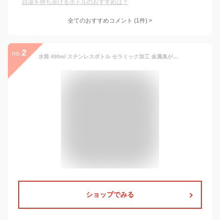
白湯を持ち歩けるボトルのおすすめは？
全てのおすすめコメント
(
1
件)
>
2
no.
水筒 490ml ステンレスボトル セラミック加工 金属臭がしない おしゃれ ハンドル付き 保温 保冷 サブヒロモリ オーリエル キャリーボトル マグボトル 軽量 直飲み 洗いやすい コーヒー 珈琲 持ち手付き シンプル 大人 女子 オフィス かわいい トライタン バイカラー
ショップでみる