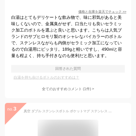
価格と在庫を
楽天
でチェック
>>
白湯はとてもデリケートな飲み物で、味に邪気があると美
味しくないので、金属臭がせず、口当たりも良いセラミッ
ク加工のボトルを選ぶと良いと思います。こちらは人気ブ
ランドのサブヒロモリ製のオシャレなバイカラーのボトル
で、ステンレスながらも内側がセラミック加工になってい
るので白湯用にピッタリ。189gと軽いですし、490mlと容
量も程よく、持ち手付きなのも便利だと思います。
回答された質問
白湯を持ち歩けるボトルのおすすめは？
全てのおすすめコメント
(
1
件)
>
3
no.
真空 ダブル ステンレスボトル ポケットマグ ステンレス スリムボトル 250ml 極細スリム 超軽量 通勤 オフィス ミニボトル 直飲み 水筒 保温保冷 飲みきり おしゃれ 白湯用