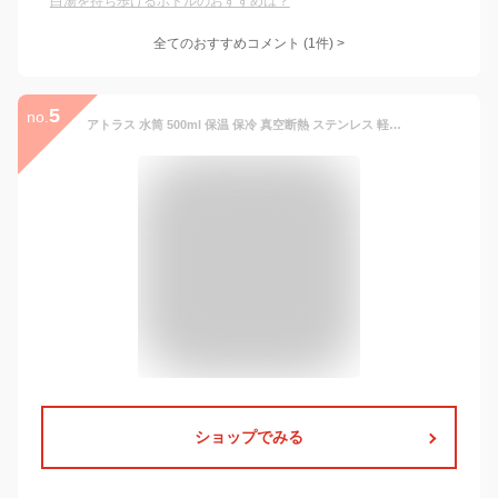
白湯を持ち歩けるボトルのおすすめは？
全てのおすすめコメント
(
1
件)
>
5
no.
アトラス 水筒 500ml 保温 保冷 真空断熱 ステンレス 軽量 スリム スクリューボトル マグボトル 広口 洗いやすい おしゃれ Basic Products ベーシックプロダクツ 白湯 シャドーパープル ASR-500SPU
ショップでみる