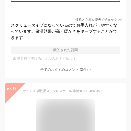
価格と在庫を
楽天
でチェック
>>
スクリュータイプになっているのでお手入れがしやすくな
っています。保温効果が高く暖かさをキープすることがで
きます。
回答された質問
白湯を持ち歩けるボトルのおすすめは？
全てのおすすめコメント
(
2
件)
>
9
no.
サーモス 調乳用ステンレスボトル 水筒 0.35L JPA-350 調乳用 お湯 白湯 保温 保冷 食洗機対応 ワンタッチ マグ マグボトル 直飲み ミルク 大人 男性 女性 子供 キッズ