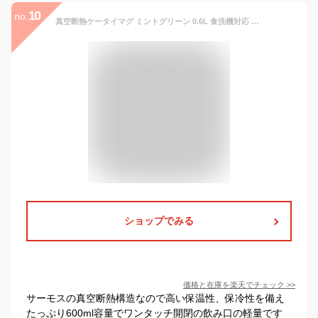
10
no.
真空断熱ケータイマグ ミントグリーン 0.6L 食洗機対応 保温・保冷 水筒 JNL-S600-MG サーモス【THERMOS】【超軽量コンパクトシリーズ】
ショップでみる
価格と在庫を
楽天
でチェック
>>
サーモスの真空断熱構造なので高い保温性、保冷性を備え
たっぷり600ml容量でワンタッチ開閉の飲み口の軽量です