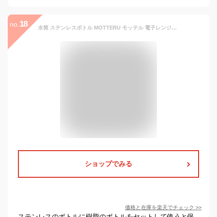
18
no.
水筒 ステンレスボトル MOTTERU モッテル 電子レンジで使えるサーモボトル 360ml | スープストック スープ お味噌汁 白湯 ステンレスボトル サーモ ステンレス 魔法瓶 真空二重構造 保温 保冷 プレゼント 父の日 母の日
ショップでみる
価格と在庫を
楽天
でチェック
>>
ステンレスのボトルに樹脂のボトルをセットして使うと保