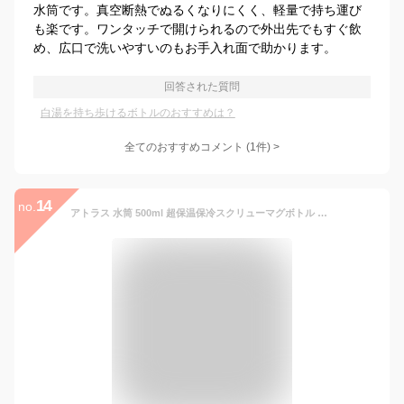
水筒です。真空断熱でぬるくなりにくく、軽量で持ち運び
も楽です。ワンタッチで開けられるので外出先でもすぐ飲
め、広口で洗いやすいのもお手入れ面で助かります。
回答された質問
白湯を持ち歩けるボトルのおすすめは？
全てのおすすめコメント
(
1
件)
>
14
no.
アトラス 水筒 500ml 超保温保冷スクリューマグボトル 真空断熱 洗いやすい 軽量 スリム コーヒー対応 スポーツドリンク対応 ステンレスボトル 白湯 グレー テンピーク TEMPEAK ATPBS-500GY