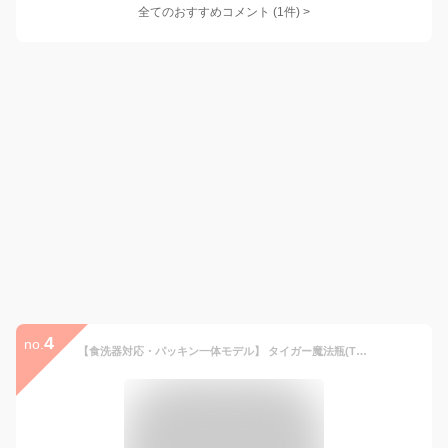
全てのおすすめコメント
(
1
件)
>
4
no.
【食洗器対応・パッキン一体モデル】 タイガー魔法瓶(TIGER) 水筒 200ml 白湯OK スクリューステンレスボトル ふたとパッキン 送料無料