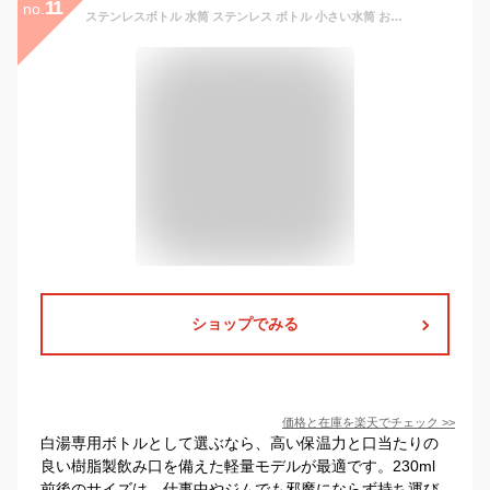
11
no.
ステンレスボトル 水筒 ステンレス ボトル 小さい水筒 おしゃれ ミニボトル 230ml マグ 保温 保冷 真空断熱 ストッパー付き マイボトル ミニ タンブラー 小さい マグボトル 真空二重構造 すいとう 軽量 携帯 散歩 大人 子供 シニア コーヒー お茶 水 白湯 お湯 ドリンク
ショップでみる
価格と在庫を
楽天
でチェック
>>
白湯専用ボトルとして選ぶなら、高い保温力と口当たりの
良い樹脂製飲み口を備えた軽量モデルが最適です。230ml
前後のサイズは、仕事中やジムでも邪魔にならず持ち運び