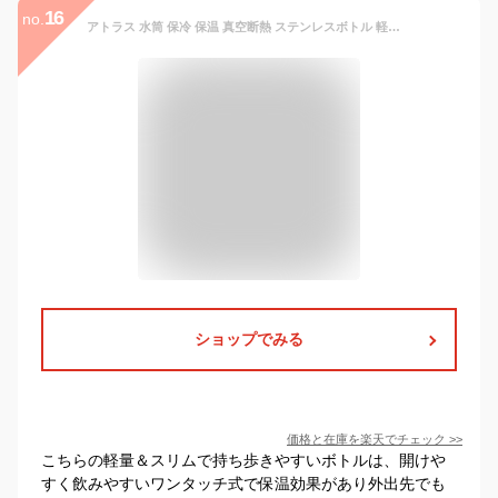
16
no.
アトラス 水筒 保冷 保温 真空断熱 ステンレスボトル 軽量 スリム ワンタッチマグボトル 広口 洗いやすい おしゃれ Basic Products ベーシックプロダクツ 340ml 490ml 600ml 720ml 白湯 ワンタッチオープン ロックリング AWR
ショップでみる
価格と在庫を
楽天
でチェック
>>
こちらの軽量＆スリムで持ち歩きやすいボトルは、開けや
すく飲みやすいワンタッチ式で保温効果があり外出先でも