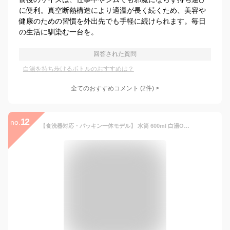
に便利。真空断熱構造により適温が長く続くため、美容や
健康のための習慣を外出先でも手軽に続けられます。毎日
の生活に馴染む一台を。
回答された質問
白湯を持ち歩けるボトルのおすすめは？
全てのおすすめコメント
(
2
件)
>
12
no.
【食洗器対応・パッキン一体モデル】 水筒 600ml 白湯OK スクリューステンレスボトル ふたとパッキンが一体化で洗うのは2点のみ らくらくキャップ 真空断熱 マグ 保温保冷 タンブラー利用可 イーグレットホワイト MMZ-W060WK