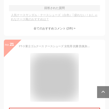
回答された質問
人気ナースサンダル・ナースシューズ（白色）│疲れない！おしゃ
れなナース靴のおすすめは？
全てのおすすめコメント
(
2
件)
>
21
no.
FT-3 富士ゴムナース ナースシューズ 女性用 抗菌 防臭加工 疲れにくい 美脚ナース 5.5cmヒール 5cmヒール メッシュ 通気性 軽量 軽い 撥水加工 Bikyaku Nurse フジゴム 医療用 看護師 介護 ユニセックス 病院 看護靴 ナーススニーカー ホワイト 白