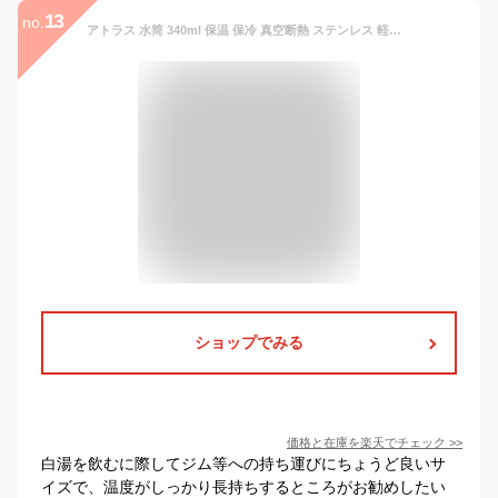
13
no.
アトラス 水筒 340ml 保温 保冷 真空断熱 ステンレス 軽量 スリム ワンタッチマグボトル 広口 洗いやすい おしゃれ Basic Products ベーシックプロダクツ 白湯 ワンタッチオープン グリーン AWR-340GR
ショップでみる
価格と在庫を
楽天
でチェック
>>
白湯を飲むに際してジム等への持ち運びにちょうど良いサ
イズで、温度がしっかり長持ちするところがお勧めしたい