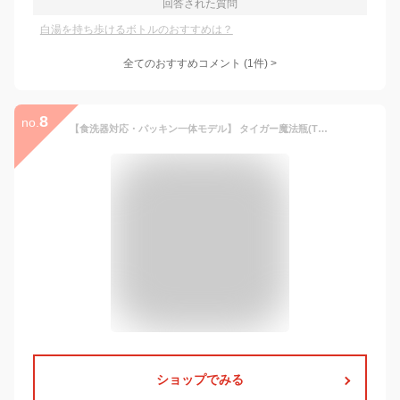
回答された質問
白湯を持ち歩けるボトルのおすすめは？
全てのおすすめコメント
(
1
件)
>
8
no.
【食洗器対応・パッキン一体モデル】 タイガー魔法瓶(TIGER) 水筒 350ml 白湯OK スクリューステンレスボトル ふたとパッキンが一体化
ショップでみる