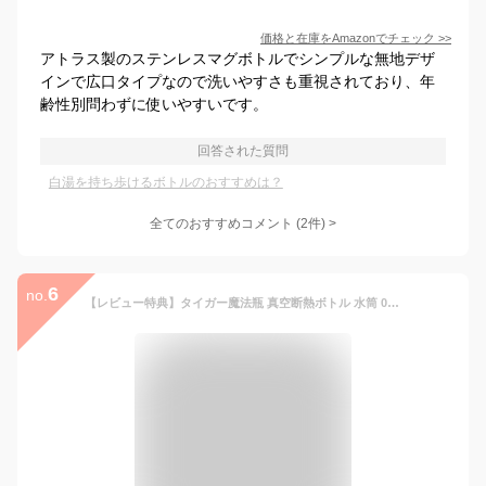
価格と在庫を
Amazon
でチェック
>>
アトラス製のステンレスマグボトルでシンプルな無地デザ
インで広口タイプなので洗いやすさも重視されており、年
齢性別問わずに使いやすいです。
回答された質問
白湯を持ち歩けるボトルのおすすめは？
全てのおすすめコメント
(
2
件)
>
6
no.
【レビュー特典】タイガー魔法瓶 真空断熱ボトル 水筒 0.88L マグ 食洗機 直飲み ワンプッシュ MTR-W088 保冷 保温 広口 食洗機 おしゃれ メンズ 女子 子供 温かい飲み物 洗いやすい スポーツドリンク お湯 白湯 軽い 軽量 食洗機対応