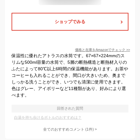
ショップでみる
価格と在庫を
Amazon
でチェック
>>
保温性に優れたアトラスの水筒です。67×67×224mmのス
リムな500ml容量の水筒で、5層の断熱構造と断熱材入りの
ふたによって80℃以上6時間の保温機能があります。お茶や
コーヒーも入れることができ、間口が大きいため、奥まで
しっかる洗うことができ、いつでも清潔に使用できます。
色はグレー、アイボリーなど11種類があり、好みにより選
べます。
回答された質問
白湯を持ち歩けるボトルのおすすめは？
全てのおすすめコメント
(
1
件)
>