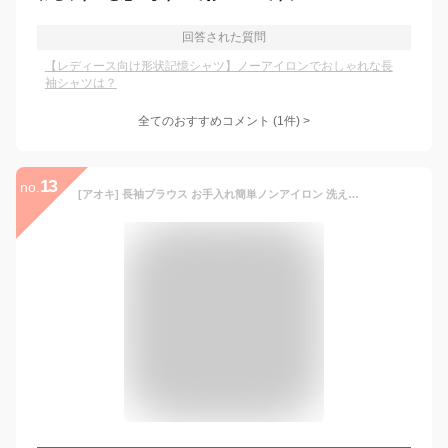
回答された質問
【レディース向け形状記憶シャツ】ノーアイロンでおしゃれな長
袖シャツは？
全てのおすすめコメント
(
1
件)
>
13
no.
[アオキ] 長袖ブラウス お手入れ簡単ノンアイロン 洗える 綿100 UVカット シャツ トップス レディース 【シャツカラー】 白無地(LMFC1000) 9