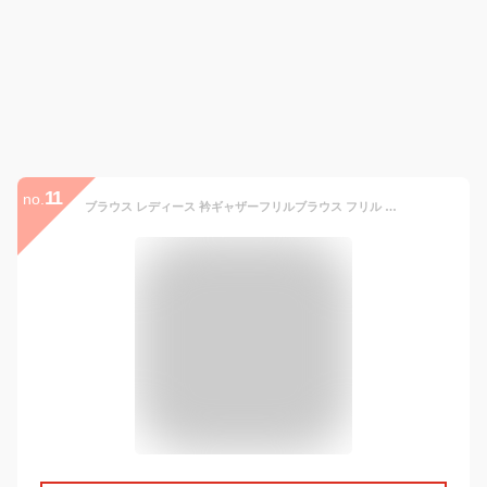
11
no.
ブラウス レディース 衿ギャザーフリルブラウス フリル ブランド きれいめ スーツ ワンピース 長袖 カットソー 冬 Tシャツ ノーアイロン 事務服 高品質 オフィス レース 黒 おしゃれ ボウタイ 春 シャツ シフォン カジュアル 安い 人気 秋 厚手 白 フォーマル 50代