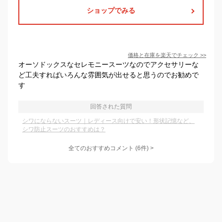
ショップでみる
価格と在庫を
楽天
でチェック
>>
オーソドックスなセレモニースーツなのでアクセサリーな
ど工夫すればいろんな雰囲気が出せると思うのでお勧めで
す
回答された質問
シワにならないスーツ｜レディース向けで安い！形状記憶など、
シワ防止スーツのおすすめは？
全てのおすすめコメント
(
6
件)
>