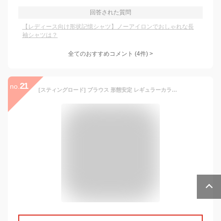
回答された質問
【レディース向け形状記憶シャツ】ノーアイロンでおしゃれな長
袖シャツは？
全てのおすすめコメント
(
4
件)
>
21
no.
[スティングロード] ブラウス 形態安定 レギュラーカラー 長袖 ノーアイロン STL04007-AM-1 レディース C/#Cピンク 15号