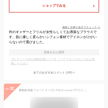
ショップでみる
価格と在庫を
楽天
でチェック
>>
衿のギャザーとフリルが女性らしくてお洒落なブラウスで
す。肌に優しく柔らかいシフォン素材でアイロンがけがい
らないので選びました。
回答された質問
【レディース向け形状記憶シャツ】ノーアイロンでおしゃれな長
袖シャツは？
全てのおすすめコメント
(
1
件)
>
12
no.
事務服 制服 フォーク ヌーヴォ FOLK nuovoブラウス 長袖 FB75590