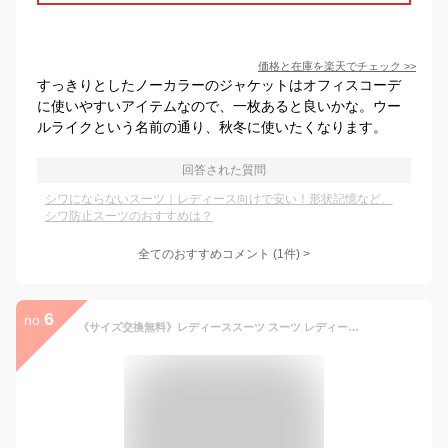
価格と在庫を
楽天
でチェック
>>
すっきりとしたノーカラーのジャケットはオフィスコーデ
に使いやすいアイテムなので、一枚あると良いかな。ウー
ルライクという名前の通り、秋冬に使いたくなります。
回答された質問
シワにならないスーツ｜レディース向けで安い！形状記憶など、
シワ防止スーツのおすすめは？
全てのおすすめコメント
(
1
件)
>
6
no.
《サイズ交換無料》レディーススーツ スーツ レディース 洗える ダブルブレスト パンツスーツ ビジネススーツ リクルート レディーススーツ S-3L 防しわ UV ニッセン s0