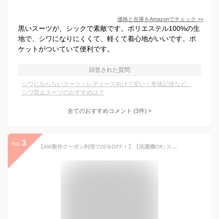
価格と在庫を
Amazon
でチェック
>>
黒いスーツが、シックで素敵です。ポリエステル100%の生
地で、シワになりにくくて、軽くて着心地がいいです。ポ
ケットがついていて便利です。
回答された質問
シワにならないスーツ｜レディース向けで安い！形状記憶など、
シワ防止スーツのおすすめは？
全てのおすすめコメント
(
3
件)
>
3
no.
【AW新作クーポン利用で20％OFF！】【洗濯機OK♪ストレッチで動きやすい♪シワになりにくい♪】カラーレスジャケット＆テーパードパンツ＆Aボウタイブラウス3点セットスーツ SSサイズ Sサイズ Mサイズ Lサイズ LLサイズ ベージュ ネイビー ブラック オフィス