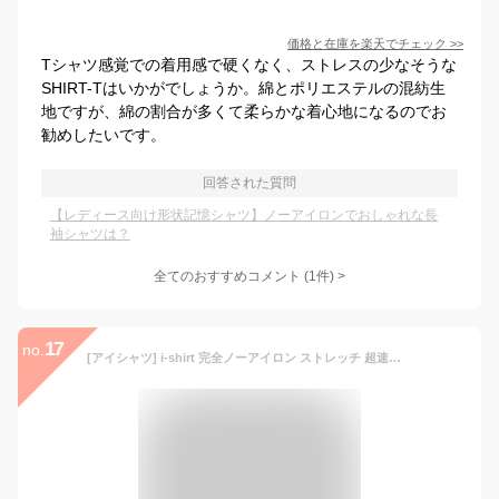
価格と在庫を
楽天
でチェック
>>
Tシャツ感覚での着用感で硬くなく、ストレスの少なそうな
SHIRT-Tはいかがでしょうか。綿とポリエステルの混紡生
地ですが、綿の割合が多くて柔らかな着心地になるのでお
勧めしたいです。
回答された質問
【レディース向け形状記憶シャツ】ノーアイロンでおしゃれな長
袖シャツは？
全てのおすすめコメント
(
1
件)
>
17
no.
[アイシャツ] i-shirt 完全ノーアイロン ストレッチ 超速乾 スリムフィット 長袖 アイシャツ ワイシャツ メンズ ノンアイロン 002 ホワイト レギュラーカラー 無地 M15120002401 M80(首回り39cm×裄丈80cm)