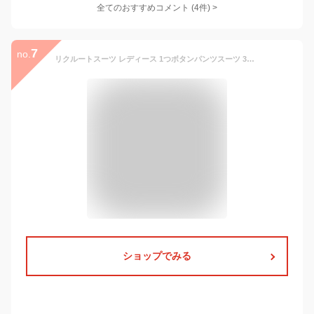
全てのおすすめコメント
(
4
件)
>
7
no.
リクルートスーツ レディース 1つボタンパンツスーツ 3点セット お家でお洗濯可能 ブラウス付 アンクル丈 ブラック 9号 11号 15号【訳あり】お家でお洗濯可能 洗える シワになりにくい 2wayストレッチ ビジネススーツ 事務服 制服 通勤 就活 面接 就職
ショップでみる