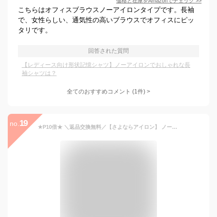
価格と在庫を
Amazon
でチェック
>>
こちらはオフィスブラウスノーアイロンタイプです。長袖
で、女性らしい、通気性の高いブラウスでオフィスにピッ
タリです。
回答された質問
【レディース向け形状記憶シャツ】ノーアイロンでおしゃれな長
袖シャツは？
全てのおすすめコメント
(
1
件)
>
19
no.
★P10倍★ ＼返品交換無料／【さよならアイロン】 ノーアイロン 白シャツ レディース ビジネス ストレッチ ニットシャツ 長袖 形態安定 形状記憶 ノンアイロン アイロン不要 ストライプ スーツ ホワイト 青 ブルー おしゃれ シワにならない ブラウス かわいい [M便 1/1]