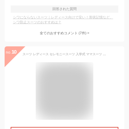
回答された質問
シワにならないスーツ｜レディース向けで安い！形状記憶など、
シワ防止スーツのおすすめは？
全てのおすすめコメント
(
7
件)
>
10
no.
スーツ レディース セレモニースーツ 入学式 ママスーツ 卒業式◆【SALE50】ダブルクロス防汚/抗菌/防臭/防花粉/防シワ/撥水/UV多機能ウォッシャブル3点セットスーツ(ジャケット＆ブラウス＆パンツ )[st][ オフィス ビジネス セットアップ 母 ママ ][am]