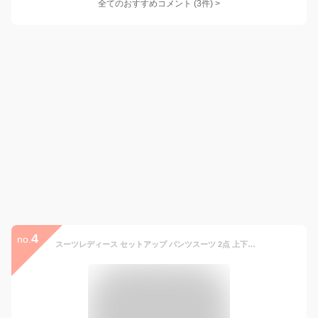
全てのおすすめコメント
(
3
件)
>
4
no.
スーツレディース セットアップ パンツスーツ 2点 上下セット ビジネススーツ フォーマルスーツ スーツ ジャケット パンツ セットアップ カジュアル フォーマル 着痩せ おしゃれ シンプル ママスーツ キャリア 通勤 就活 リクルート入学式 卒業式 面接 OL 通勤 春 秋 冬