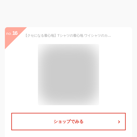
16
no.
【クセになる着心地】Tシャツの着心地 ワイシャツのカタチ ワイシャツ レディース ブラウス ニットシャツ 長袖 ノーアイロン 形態安定 ニット ストレッチ オフィス テレワーク クールビズ 軽い着心地 Tシャツ感覚で着られる SHIRT-T レギュラーカラー
ショップでみる