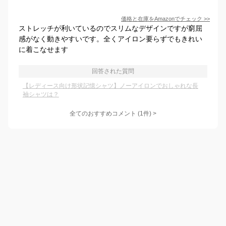
価格と在庫を
Amazon
でチェック
>>
ストレッチが利いているのでスリムなデザインですが窮屈
感がなく動きやすいです。全くアイロン要らずでもきれい
に着こなせます
回答された質問
【レディース向け形状記憶シャツ】ノーアイロンでおしゃれな長
袖シャツは？
全てのおすすめコメント
(
1
件)
>