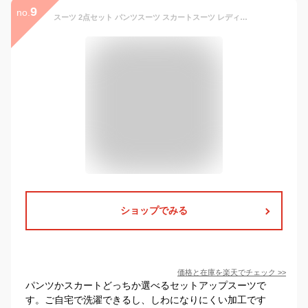
9
no.
スーツ 2点セット パンツスーツ スカートスーツ レディース 黒 テーラード ジャケット 洗える 就活 リクルート ビジネススーツ ストレッチ シワになりにくい 形態安定加工 面接 オールシーズン テーラードジャケット ロングパンツ スカート セットアップ 裏地付き 秋冬 春
ショップでみる
価格と在庫を
楽天
でチェック
>>
パンツかスカートどっちか選べるセットアップスーツで
す。ご自宅で洗濯できるし、しわになりにくい加工です