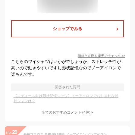
ショップでみる
価格と在庫を
楽天
でチェック
>>
こちらのワイシャツはいかがでしょうか。ストレッチ性が
高いので動きやすいですし形状記憶なのでノーアイロンで
楽ちんです。
回答された質問
【レディース向け形状記憶シャツ】ノーアイロンでおしゃれな長
袖シャツは？
全てのおすすめコメント
(
4
件)
>
20
no.
長袖ブラウス 角襟 透け防止 ノーアイロン ノンアイロン 吸水速乾 UVカット ストレッチ レディース 制服 ノーマル ワイシャツ シャツ 女性 綺麗 白 ホワイト 就活 キャリアウーマン オフィス レギュラーカラー 新生活 スケ防止 yシャツ 【review】 2501ft