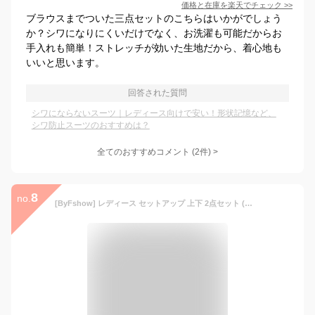
価格と在庫を
楽天
でチェック
>>
ブラウスまでついた三点セットのこちらはいかがでしょう
か？シワになりにくいだけでなく、お洗濯も可能だからお
手入れも簡単！ストレッチが効いた生地だから、着心地も
いいと思います。
回答された質問
シワにならないスーツ｜レディース向けで安い！形状記憶など、
シワ防止スーツのおすすめは？
全てのおすすめコメント
(
2
件)
>
8
no.
[ByFshow] レディース セットアップ 上下 2点セット (ジャケット ＋ パンツ) パンツ スーツ ズボン レジャー スーツ 春 秋 冬 通勤 事務服 結婚式 ビジネス用 面接 無地 おおきいサイズ