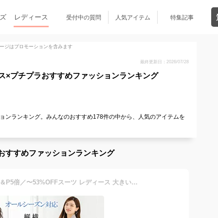
ズ
レディース
受付中の質問
人気アイテム
特集記事
ージはプロモーションを含みます
最終更新日：2026/07/28
ス×プチプラおすすめファッションランキング
ョンランキング。みんなのおすすめ178件の中から、人気のアイテムを
！
おすすめファッションランキング
＼クーポン利用で7,180円〜＆P5倍／〜53%OFFスーツ レディース 大きいサイズ ビジネススーツ セットアップ 夏 洗える ストレッチ パンツスーツ ロングジャケット 春秋冬 30代 40代 50代 通勤 面接 サマースーツ オフィス 試着チケット対象 【365日即日発送】