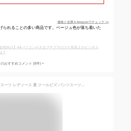
価格と在庫を
Amazon
でチェック
>>
げられることの多い商品です。ベージュ色が落ち着いた
代女性向け】A4パソコンが入るプチプラだけど高見えのビジネス
は？
てのおすすめコメント
(
8
件)
>
【在庫限り】 【56%OFF】 スーツ レディース 夏 クールビズ パンツスーツ ビジネススーツ ロング ストレッチ 洗える オフィス ビジネス 通勤 仕事 面接 就職活動 転職 セレモニー 大きいサイズ 小さいサイズ オールシーズン 春 秋 冬 試着チケット対象