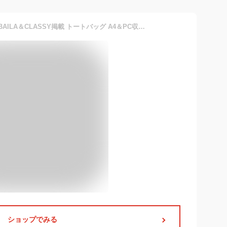
[グッシオ イタリー] 雑誌＠BAILA＆CLASSY掲載 トートバッグ A4＆PC収納 エレガンス オンオフ兼用 PUレザー ファッション リクルート 通勤 ビジネス レディース italy 170994
ショップでみる