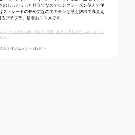
きのしっかりした仕立てなのでロングシーズン使えて便
はストレートの長め丈なのでキチンと感も抜群で高見え
切るプチプラ。是非おススメです。
ススーツ｜女性向け！安いし可愛い洗える高見えビジネススーツ
めは？
のおすすめコメント
(
12
件)
>