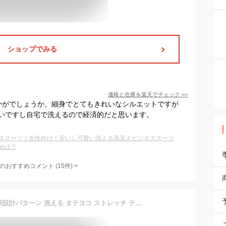
ショップでみる
価格と在庫を
楽天
でチェック
>>
いかがでしょうか。細身でとてもきれいなシルエットですが
いですし自宅で洗えるので経済的だと思います。
ススーツ｜女性向け！安いし可愛い洗える高見えビジネススーツ
めは？
のおすすめコメント
(
15
件)
>
スーツ パンツ レディース 新設計パターン 洗える タテヨコ ストレッチ テーラード ジャケット ストレート チャコールグレー/ネイビー/黒 S M L LL 3L 4L 5L 6L ビジネス セットアップ ニッセン nissen