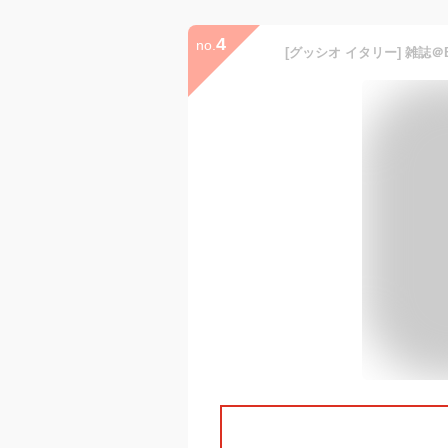
4
no.