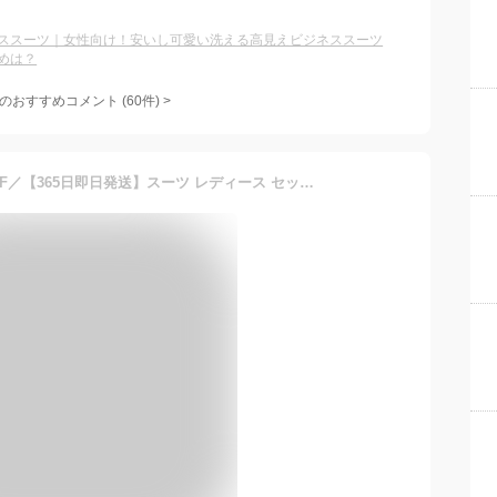
ススーツ｜女性向け！安いし可愛い洗える高見えビジネススーツ
めは？
のおすすめコメント
(
60
件)
>
＼対象商品2点以上で5％OFF／【365日即日発送】スーツ レディース セットアップ 夏 裏地なし 洗える パンツスーツ オフィスカジュアル クールビズ ビジネススーツ リクルート ストレッチ 大きいサイズ フォーマル 通勤 女性 ネイビー かっこいい 春夏秋 試着チケット対象