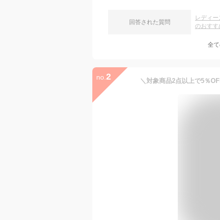
レディー
回答された質問
のおすす
全て
2
no.