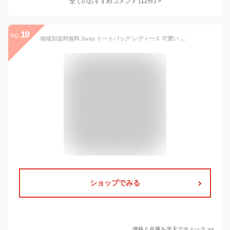
全てのおすすめコメント
(
12
件)
>
19
no.
地域別送料無料 2way トートバッグ レディース 可愛い かわいい キャンバス 帆布 大容量 軽量 多収納 多機能 ショルダーバッグ 斜め掛け 大きめ 軽い マザーズバッグ ママバッグ ボストンバッグ ナイロン 杢調 黒 ファスナー付 無地 シンプル 10ポケット 旅行 あす楽便対応
ショップでみる
価格と在庫を
楽天
でチェック
>>