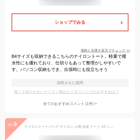
ショップでみる
価格と在庫を
楽天
でチェック
>>
B4サイズも収納できるこちらのナイロントート。軽量で撥
水性にも優れており、仕切りもあって整理がしやすいで
す。パソコン収納もでき、出張時にも役立ちそう
回答された質問
軽くて持ちやすいナイロン製のビジネスバッグのおすすめは？
全てのおすすめコメント
(
1
件)
>
9
no.
ナイロントートバッグ ナイロン 人気 合皮 トート A4 シンプル ナイロンバッグ レディース 撥水加工ナイロン 通勤 通学 誕生日 女性 プレゼント 母の日 ナイロンスクエア