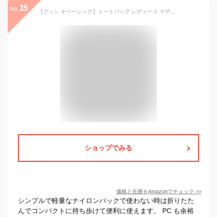
15
no.
【グッシ オベーシック】トートバッグ レディース マザーズバッグ トートバッグ バルーン型 大容量 軽量 撥水 ナイロン ママバッグ ポケット 外ポケット多数 異素材配色 シンプル italy 12095(グレー)
ショップでみる
価格と在庫を
Amazon
でチェック
>>
シンプルで軽量なナイロンパックで使わない時は折りたた
んでコンパクトに持ち歩けて便利に使えます。 PC も余裕