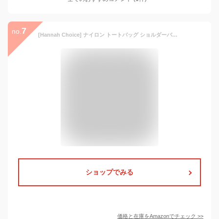
7
no.
[Hannah Choice] ナイロン トートバッグ ショルダーバッグ A4 レディース 肩掛け 通勤 防水 軽量 折りたたみ マザーズバッグ ファスナー付き PC14インチ 旅行 出張 一泊用 (ネービー)
ショップでみる
価格と在庫を
Amazon
でチェック
>>