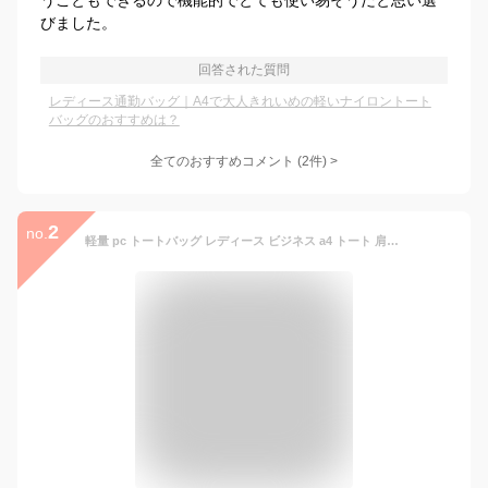
うこともできるので機能的でとても使い易そうだと思い選
びました。
回答された質問
レディース通勤バッグ｜A4で大人きれいめの軽いナイロントート
バッグのおすすめは？
全てのおすすめコメント
(
2
件)
>
2
no.
軽量 pc トートバッグ レディース ビジネス a4 トート 肩掛け ビジネスバッグ ナイロン きれいめ 女性 人気 営業 通勤 軽い ノートパソコンが入る ブランド おしゃれ かわいい スーツに合う パソコンバッグ 底鋲 撥水 29006レディース・母の日・プレゼント