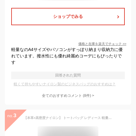
ショップでみる
価格と在庫を
楽天
でチェック
>>
軽量なのA4サイズやパソコンがすっぽり納まり収納力に優
れています。撥水性にも優れ綺麗めコーデにもぴったりで
す
回答された質問
軽くて持ちやすいナイロン製のビジネスバッグのおすすめは？
全てのおすすめコメント
(
8
件)
>
3
no.
【本革×高密度ナイロン】 トートバッグ レディース 軽量 A4 ファスナー ナイロン 通勤バッグ 本革ハンドル ショルダー 2way 大きめ 大容量 通勤 大きい おしゃれ 軽い 斜め掛け vin1b-18r004p 【aroco/アロコ】 春夏 夏バッグ