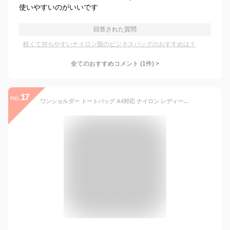
使いやすいのがいいです
回答された質問
軽くて持ちやすいナイロン製のビジネスバッグのおすすめは？
全てのおすすめコメント
(
1
件)
>
17
no.
ワンショルダー トートバッグ A4対応 ナイロン レディース 120959 軽量 軽い スリム シンプル 上品 おしゃれ 撥水 サブバッグ カジュアル エレガンス ビジネス オフィス 仕事 通勤 大容量【ベーシック】 バッグ グッシオイタリー pten