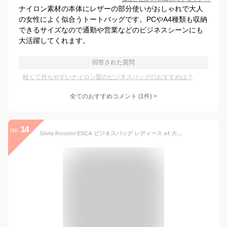
ナイロン素材の本体にレザーの部分使いがおしゃれで大人
の女性によく似合うトートバッグです。PCやA4種類も収納
できるサイズなので通勤や営業などのビジネスシーンにも
大活躍してくれます。
回答された質問
軽くて持ちやすいナイロン製のビジネスバッグのおすすめは？
全てのおすすめコメント
(
1
件)
>
14
no.
Silvia Rossini ESCA ビジネスバッグ レディース a4 大容量 軽量 自立 底鋲付き ビジネストートバッグ ナイロン 就活 バッグ レディース 出張 面接 通勤 シンプル 大きめ 軽い ペットボトルホルダー 無地 黒 ブラック グレー ピンク 2500100 2500141 2500151 送料無料