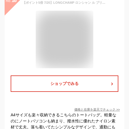
16
no.
【ポイント5倍 7/20】LONGCHAMP ロンシャン ル プリアージュ ネオ トートバッグ S 2605 598 neo レディース ナイロン a4 通勤 トラベル 旅行バッグ バッグ 旅行用
ショップでみる
価格と在庫を
楽天
でチェック
>>
A4サイズも楽々収納できるこちらのトートバッグ。軽量な
のにノートパソコンも納まり、撥水性に優れたナイロン素
材で丈夫。落ち着いてたシンプルなデザインで、通勤にも