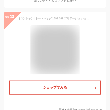
全てのおすすめコメント
(
1
件)
>
13
no.
[ロンシャン] トートバッグ 1899 089 プリアージュ ショッピングバッグ ナイロン/レザー B4サイズ対応 PC収納可能 Navy [並行輸入品]
ショップでみる
価格と在庫を
Amazon
でチェック
>>