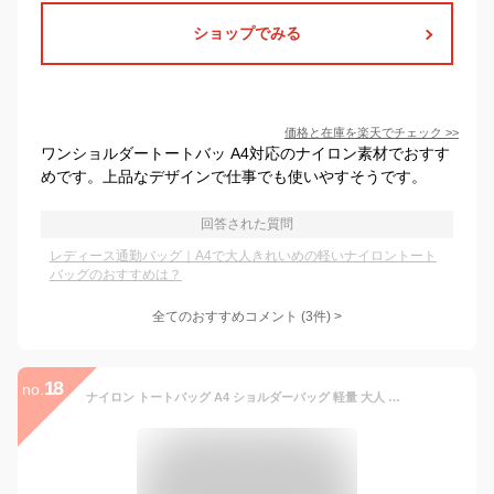
ショップでみる
価格と在庫を
楽天
でチェック
>>
ワンショルダートートバッ A4対応のナイロン素材でおすす
めです。上品なデザインで仕事でも使いやすそうです。
回答された質問
レディース通勤バッグ｜A4で大人きれいめの軽いナイロントート
バッグのおすすめは？
全てのおすすめコメント
(
3
件)
>
18
no.
ナイロン トートバッグ A4 ショルダーバッグ 軽量 大人 きれいめ 上品 PRAGMA プラグマ【2WAY レディース 斜めがけ 軽い A4 仕切り ビジネスバッグ 斜めがけバッグ レディース ブリーフケース 通勤バッグ レディース 軽い 軽量 パステル totebag ladies nylon shoulder bag】