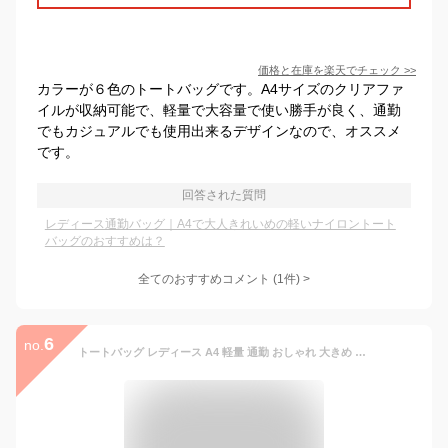
価格と在庫を
楽天
でチェック
>>
カラーが６色のトートバッグです。A4サイズのクリアファ
イルが収納可能で、軽量で大容量で使い勝手が良く、通勤
でもカジュアルでも使用出来るデザインなので、オススメ
です。
回答された質問
レディース通勤バッグ｜A4で大人きれいめの軽いナイロントート
バッグのおすすめは？
全てのおすすめコメント
(
1
件)
>
6
no.
トートバッグ レディース A4 軽量 通勤 おしゃれ 大きめ 軽い 撥水 ナイロン ブラック ネイビー ワイン ボルドー ローズ 縦 横 オシャレ トート バック