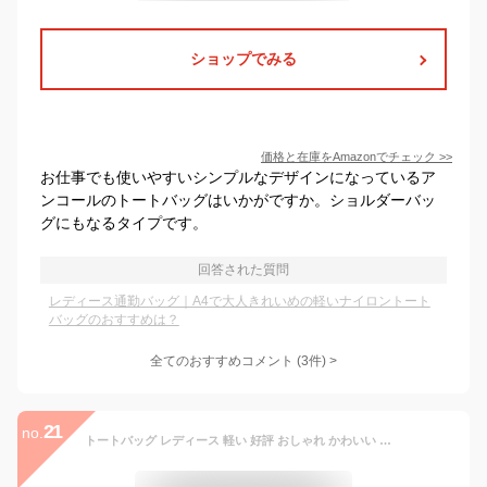
ショップでみる
価格と在庫を
Amazon
でチェック
>>
お仕事でも使いやすいシンプルなデザインになっているア
ンコールのトートバッグはいかがですか。ショルダーバッ
グにもなるタイプです。
回答された質問
レディース通勤バッグ｜A4で大人きれいめの軽いナイロントート
バッグのおすすめは？
全てのおすすめコメント
(
3
件)
>
21
no.
トートバッグ レディース 軽い 好評 おしゃれ かわいい ナイロン ファスナー 縦型 通勤 通学 シンプル 無地 ショルダーバッグ 軽量 ビジネスバッグ 肩掛け 手さげ 2way 40代 大学生 大人 かわいい ママバッグ マザーズバッグ A4