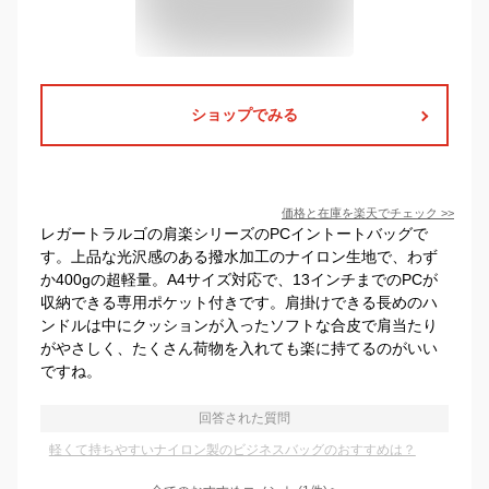
ショップでみる
価格と在庫を
楽天
でチェック
>>
レガートラルゴの肩楽シリーズのPCイントートバッグで
す。上品な光沢感のある撥水加工のナイロン生地で、わず
か400gの超軽量。A4サイズ対応で、13インチまでのPCが
収納できる専用ポケット付きです。肩掛けできる長めのハ
ンドルは中にクッションが入ったソフトな合皮で肩当たり
がやさしく、たくさん荷物を入れても楽に持てるのがいい
ですね。
回答された質問
軽くて持ちやすいナイロン製のビジネスバッグのおすすめは？