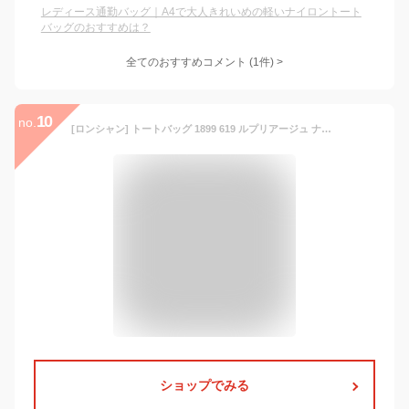
レディース通勤バッグ｜A4で大人きれいめの軽いナイロントート
バッグのおすすめは？
全てのおすすめコメント
(
1
件)
>
10
no.
[ロンシャン] トートバッグ 1899 619 ルプリアージュ ナイロン B4サイズ対応 PC収納可 ノワール [並行輸入品]
ショップでみる