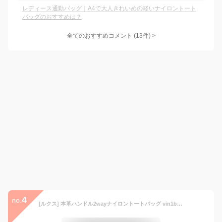
レディース通勤バッグ｜A4で大人きれいめの軽いナイロントート
バッグのおすすめは？
全てのおすすめコメント
(
13
件)
>
4
no.
[ルクス] 本革ハンドル2wayナイロントートバッグ vin1b-18r004p-00s レディース レオパードグレーベージュ