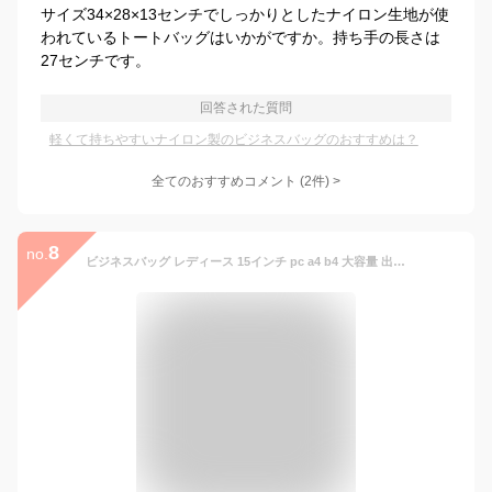
サイズ34×28×13センチでしっかりとしたナイロン生地が使
われているトートバッグはいかがですか。持ち手の長さは
27センチです。
回答された質問
軽くて持ちやすいナイロン製のビジネスバッグのおすすめは？
全てのおすすめコメント
(
2
件)
>
8
no.
ビジネスバッグ レディース 15インチ pc a4 b4 大容量 出張 キャリーオン 底鋲 1泊 パソコン ショルダーベルト 仕切り有 多機能 トート ナイロン ブランド 女性 大きめ 2way ビジネスバックレディース・母の日・プレゼント