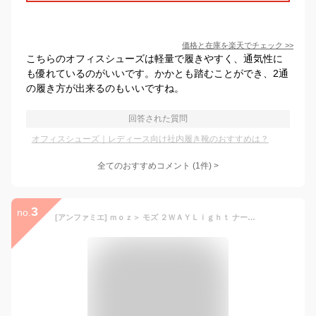
価格と在庫を
楽天
でチェック
>>
こちらのオフィスシューズは軽量で履きやすく、通気性に
も優れているのがいいです。かかとも踏むことができ、2通
の履き方が出来るのもいいですね。
回答された質問
オフィスシューズ｜レディース向け社内履き靴のおすすめは？
全てのおすすめコメント
(
1
件)
>
3
no.
[アンファミエ] ｍｏｚ＞ モズ ２ＷＡＹＬｉｇｈｔ ナースシューズ レディース 医療 ナース 看護 介護 疲れにくい 軽量 (ホワイト×ミント, 23.0 cm)