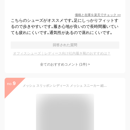
価格と在庫を
楽天
でチェック
>>
こちらのシューズがオススメです｡足にしっかりフィットす
るので歩きやすいです｡履き心地が良いので長時間履いてい
ても疲れにくいです｡通気性があるので蒸れにくいです｡
回答された質問
オフィスシューズ｜レディース向け社内履き靴のおすすめは？
全てのおすすめコメント
(
1
件)
>
9
no.
メッシュ スリッポン レディース メッシュ スニーカー 紐なし 軽い 蒸れない 涼しい 夏 オフィス シューズ サンダル ビジネス カジュアル