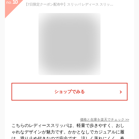
10
no.
【7日限定クーポン配布中】スリッパ レディース スリッパ サンダル ルームシューズ 軽量 歩きやすい おしゃれ かかとなし カジュアル 室内 かわいい おしゃれ 室内履き シンプル 北欧 滑り止め オフィス 素足 室内履き ルームスリッパ 母の日 涼しい 蒸れない おしゃれ 春用
ショップでみる
価格と在庫を
楽天
でチェック
>>
こちらのレディーススリッパは、軽量で歩きやすく、おし
ゃれなデザインが魅力です。かかとなしでカジュアルに履
け、滑り止め付きなので安全です。涼しく蒸れにくく、春