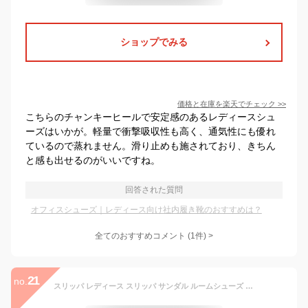
ショップでみる
価格と在庫を
楽天
でチェック
>>
こちらのチャンキーヒールで安定感のあるレディースシュ
ーズはいかが。軽量で衝撃吸収性も高く、通気性にも優れ
ているので蒸れません。滑り止めも施されており、きちん
と感も出せるのがいいですね。
回答された質問
オフィスシューズ｜レディース向け社内履き靴のおすすめは？
全てのおすすめコメント
(
1
件)
>
21
no.
スリッパ レディース スリッパ サンダル ルームシューズ ヒール3cm 軽量 歩きやすい おしゃれ かかとなし カジュアル 室内 かわいい おしゃれ 室内履き シンプル 北欧 滑り止め オフィス 職場 素足 室内履き ルームスリッパ 母の日 涼しい 蒸れない おしゃれ 春用 夏用