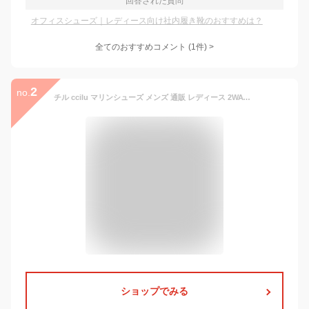
回答された質問
オフィスシューズ｜レディース向け社内履き靴のおすすめは？
全てのおすすめコメント
(
1
件)
>
2
no.
チル ccilu マリンシューズ メンズ 通販 レディース 2WAY 軽量 サンダル スリッポン オフィスシューズ オフィス コンフォートシューズ ナースシューズ 水陸両用 海 踵が踏める かかとなし 疲れにくい 履きやすい 紐なし 通気性 蒸れない おしゃれ
ショップでみる