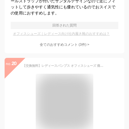
ールストラップが付いたサンダルデザインなので足にフィ
ットして歩きやすく通気性にも優れているのでおスイスで
の使用におすすめします。
回答された質問
オフィスシューズ｜レディース向け社内履き靴のおすすめは？
全てのおすすめコメント
(
3
件)
>
20
no.
【交換無料】レディースパンプス オフィスシューズ 痛くない 黒パンプス ローヒール 太めヒール チャンキー カジュアル 革靴 ゴム底 衝撃吸収 通気性 幅広 甲高 女性 防滑ソール 通勤 仕事 お出かけ 軽量 かわくつ 3E 滑り止め 柔らかい オフィス 冠婚