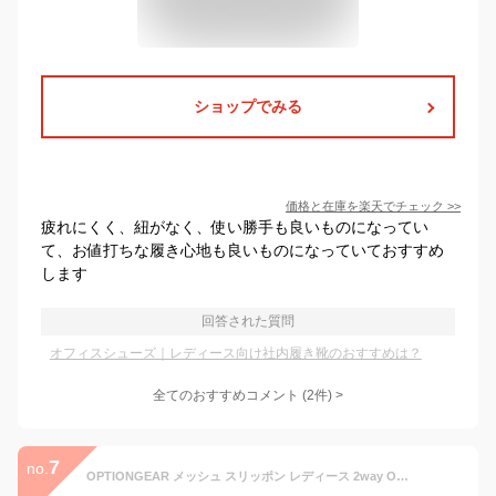
ショップでみる
価格と在庫を
楽天
でチェック
>>
疲れにくく、紐がなく、使い勝手も良いものになってい
て、お値打ちな履き心地も良いものになっていておすすめ
します
回答された質問
オフィスシューズ｜レディース向け社内履き靴のおすすめは？
全てのおすすめコメント
(
2
件)
>
7
no.
OPTIONGEAR メッシュ スリッポン レディース 2way OG-7141L かかとが踏める キックバックシューズ スニーカー レディーススリッポン メッシュスリッポン レディーススニーカー 上履き 室内履き 室内ばき 蒸れない オフィス 病院 入院 内履き かかと 踏める かかとつき sgc