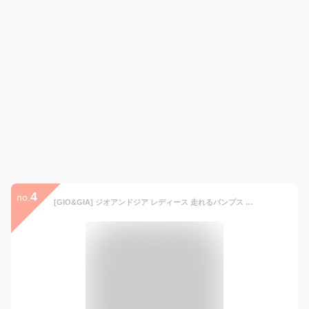
4
no.
[GIO&GIA] ジオアンドジア レディース 走れるパンプス 軽量 快適 オフィスシューズ 歩きやすい 疲れにくい 靴 撥水加工 防滑 履き心地 フォーマル 501 (ブラック, 日本の靴のサイズ寸法, 大人, 数値, 24.0 cm)