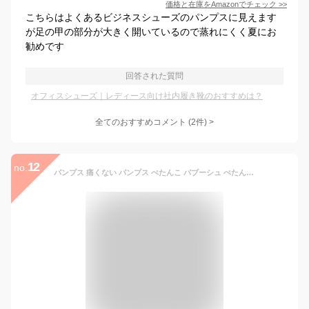
価格と在庫を
Amazon
でチェック
>>
こちらはよくあるビジネスシューズのパンプスに見えます
が足の甲の部分が大きく開いているので蒸れにくく夏にお
勧めです
回答された質問
オフィスシューズ｜レディース向け社内履き靴のおすすめは？
全てのおすすめコメント
(
2
件)
>
12
no.
パンプス 痛くない パンプス ぺたんこ バブーシュ ぺたんこ パンプス フラットパンプス 黒 レディース 靴 パンプス ローヒール パンプス ブラック 黒 バレエシューズ パンプス シューズ 歩きやすい ペタンコ 滑り止め ヒール1.5CM