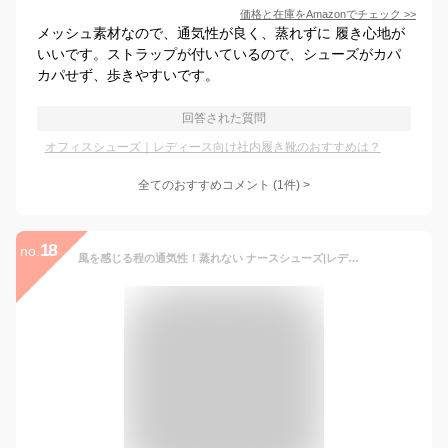
価格と在庫を
Amazon
でチェック
>>
メッシュ素材なので、通気性が良く、蒸れずに 履き心地が
いいです。ストラップが付いているので、シューズがカパ
カパせず、歩きやすいです。
回答された質問
オフィスシューズ｜レディース向け社内履き靴のおすすめは？
全てのおすすめコメント
(
1
件)
>
18
no.
風を感じる程の通気性！蒸れない ナースシューズ|レディース ナース服 メンズ 介護士 靴 制服 ナース 看護師 スニーカー 医療用シューズ 疲れにくい オフィス 立ち仕事