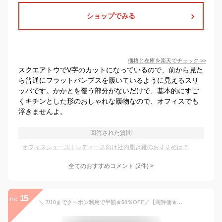
ショップでみる
価格と在庫を
楽天
でチェック
>>
スクエアトウでV字のカットになっているので、前から見た
ら普通にフラットパンプスを履いているように見えるスリ
ッパです。かかとを覆う部分がないだけで、基本的にすご
くキチンとした形のおしゃれな履物なので、オフィスでも
浮きませんよ。
回答された質問
オフィスシューズ｜レディース向け社内履き靴のおすすめは？
全てのおすすめコメント
(
2
件)
>
15
no.
＼ 7/10までクーポン利用で半額★50％OFF／【高評価★4.54】ナースサンダル レディース 抗菌EVAウェーブソールサンダル ナースシューズ 疲れにくい 滑りにくい ギザギザソール 軽量 幅広 看護師 医療 病院 介護士 オフィス ムレ メンズ スリッパ ベランダ 快適 蒸れない 梅雨