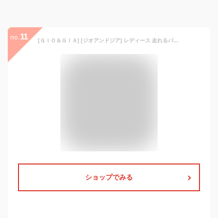
11
no.
[ＧＩＯ＆ＧＩＡ] [ジオアンドジア] レディース 走れるパンプス 超軽量 快適 オフィスシューズ 歩きやすい 疲れにくい 靴 クッション性 3D 中敷き 衝撃吸収 フォーマル 750 (ブラック, large)
ショップでみる