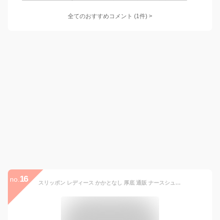
全てのおすすめコメント
(
1
件)
>
16
no.
スリッポン レディース かかとなし 厚底 通販 ナースシューズ ナースサンダル サボサンダル スポーツサンダル マリンシューズ オフィスサンダル メッシュ 軽量 履きやすい 蒸れない クッションソール 踵なし 静音 通気性 カジュアル