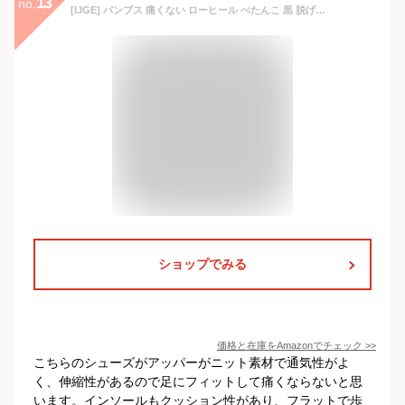
13
no.
[IJGE] パンプス 痛くない ローヒール ぺたんこ 黒 脱げない 大きいサイズ メッシュ 通気性 歩きやすい 疲れない 通勤 仕事 立ち仕事 小さいサイズ 走れる コンフォートシューズ グリーン バレエ フラットシューズ 23.5cm レディース靴
ショップでみる
価格と在庫を
Amazon
でチェック
>>
こちらのシューズがアッパーがニット素材で通気性がよ
く、伸縮性があるので足にフィットして痛くならないと思
います。インソールもクッション性があり、フラットで歩