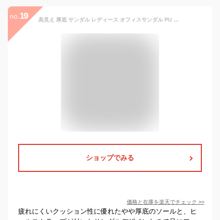
19
no.
高見え 厚底 サンダル レディース オフィスサンダル PU サンダル 黒 白 軽量 美脚 スリッポン カジュアル 疲れにくい 疲れない 婦人靴 ヒール 軽い 滑り止め 涼しい 履きやすい 蒸れない 痛くない 身長アップ 夏 通気 40代 50代 ミュール シューズ 楽チン
ショップでみる
価格と在庫を
楽天
でチェック
>>
疲れにくいクッション性に優れたやや厚底のソールと、ヒ