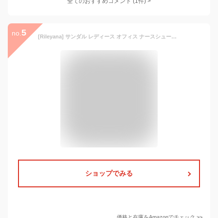
全てのおすすめコメント
(
1
件)
>
5
no.
[Rileyana] サンダル レディース オフィス ナースシューズ ウェッジ 歩きやすい 通気性 滑り止め 快適 クッション べたんこ 柔軟性 夏 屈曲性 婦人靴 ローヒール 疲れない 痛くない 安定感 看護師シューズ
ショップでみる
価格と在庫を
Amazon
でチェック
>>