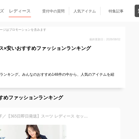
ズ
レディース
受付中の質問
人気アイテム
特集記事
ージはプロモーションを含みます
最終更新日：2026/08/02
ス×安いおすすめファッションランキング
ランキング。みんなのおすすめ148件の中から、人気のアイテムを紹
すめファッションランキング
＼対象商品2点以上で5％OFF／【365日即日発送】スーツ レディース セットアップ 夏 裏地なし 洗える パンツスーツ オフィスカジュアル クールビズ ビジネススーツ リクルート ストレッチ 大きいサイズ フォーマル 通勤 女性 ネイビー かっこいい 春夏秋 試着チケット対象