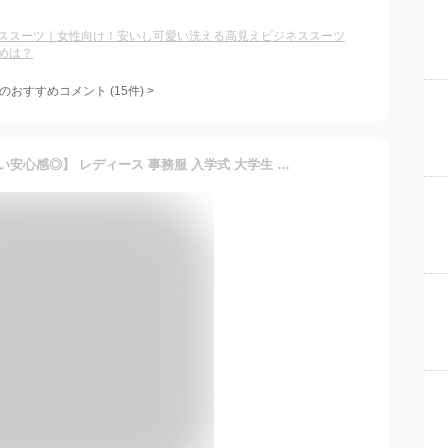
ススーツ｜女性向け！安いし可愛い洗える高見えビジネススーツ
めは？
のおすすめコメント
(
15
件)
>
事務の制服に最適 【透けない安心感◎】 レディース 事務服 入学式 大学生 制服 フォーマル ブラウス ワイシャツ メール便 送料無料 仕事 綿混 白シャツ 長袖 半袖 無地 胸ポケット レギュラー スキッパー シャツ 開襟 白 ホワイト おしゃれ 黒 ブラック [M便 1/2]