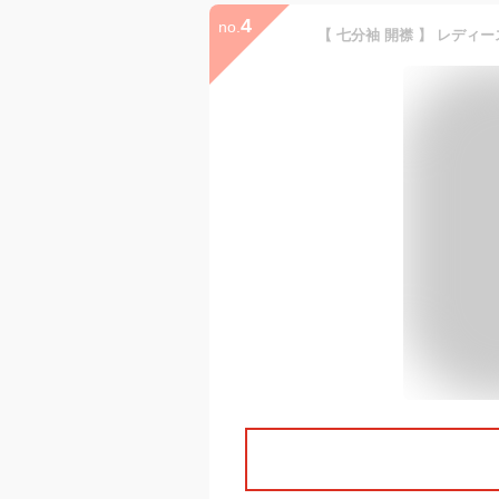
4
no.