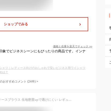
ショップでみる
価格と在庫を
楽天
でチェック
>>
印象でビジネスシーンにもぴったりの商品です。インナ
シャツ｜レディース向けのおしゃれで安いビジネス用ワイシャツ
めは？
のおすすめコメント
(
24
件)
>
[アトリエサンロクゴ] レディースブラウス 生地密度upで透けにくい レギュラー襟 ワイシャツ 形態安定 OL ビジネス 就活 新生活 制服 ユニフォーム 美シルエット l-23-regular ホワイト LL