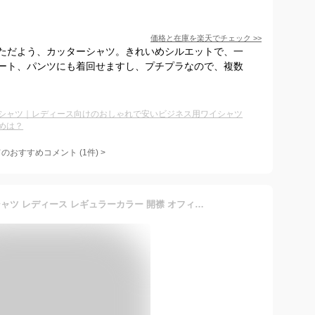
価格と在庫を
楽天
でチェック
>>
ただよう、カッターシャツ。きれいめシルエットで、一
ート、パンツにも着回せますし、プチプラなので、複数
シャツ｜レディース向けのおしゃれで安いビジネス用ワイシャツ
めは？
てのおすすめコメント
(
1
件)
>
ブラウス ストレッチ ワイシャツ レディース レギュラーカラー 開襟 オフィス 長袖 Yシャツ ビジネス 作業着 制服 スリム 伸びる 事務服 ホワイト メール便で送料無料 la-04