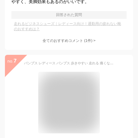
やすく、美脚効果もあるのがいいです。
回答された質問
走れるビジネスシューズ｜レディース向け！通勤用の疲れない靴
のおすすめは？
全てのおすすめコメント
(
1
件)
>
7
no.
パンプス レディース パンプス 歩きやすい 走れる 痛くない 歩きやすい【LADY WORKER】幅広 3E 4E 5E レディーワーカー アシックス商事 立ち仕事 太ヒール 黒 ブラック 靴 ヒール ストラップ ビジネスシューズ 就活 就職活動 パンプス レディース【送料無料】