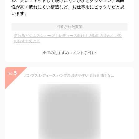
ル、足にフィットして脱げにくいかかとクッション、屈曲
性が高く疲れにくい構造など、お仕事用にピッタリだと思
います。
回答された質問
走れるビジネスシューズ｜レディース向け！通勤用の疲れない靴
のおすすめは？
全てのおすすめコメント
(
1
件)
>
5
no.
パンプス レディース パンプス 歩きやすい 走れる 痛くない 歩きやすい【LADY WORKER】幅広 3E 4E 5E レディーワーカー アシックス商事 立ち仕事 太ヒール 黒 靴 ヒール ストラップ ビジネスシューズ 就活 就職 パンプス 【パンプス レディース おすすめ】