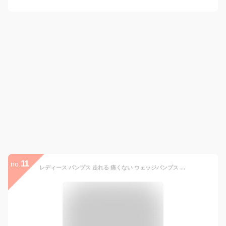
11
no.
レディース パンプス 走れる 痛くない ウェッジパンプス バレエパンプス 歩きやすい LADY WORKER LO17530 LO17550 LO17560 レディーワーカー 立ち仕事 フラット 3E相当 幅広 靴 ビジネスシューズ スーツ バレンタイン ギフト