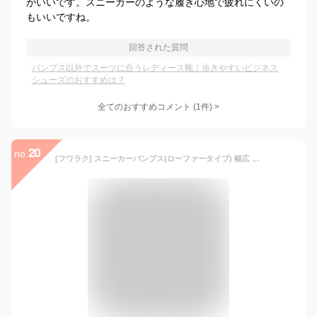
がいいです。スニーカーのような履き心地で疲れにくいの
もいいですね。
回答された質問
パンプス以外でスーツに合うレディース靴｜歩きやすいビジネス
シューズのおすすめは？
全てのおすすめコメント
(
1
件)
>
20
no.
[フワラク] スニーカーパンプス(ローファータイプ) 幅広 3E 防水 インヒール搭載 <4.0cmヒール> 【22.0cm~25.0cm】 レディース ブラック 24.5 cm