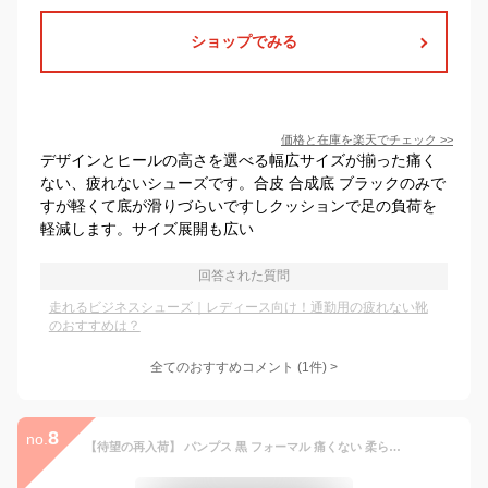
ショップでみる
価格と在庫を
楽天
でチェック
>>
デザインとヒールの高さを選べる幅広サイズが揃った痛く
ない、疲れないシューズです。合皮 合成底 ブラックのみで
すが軽くて底が滑りづらいですしクッションで足の負荷を
軽減します。サイズ展開も広い
回答された質問
走れるビジネスシューズ｜レディース向け！通勤用の疲れない靴
のおすすめは？
全てのおすすめコメント
(
1
件)
>
8
no.
【待望の再入荷】 パンプス 黒 フォーマル 痛くない 柔らかい ローヒール Romeo Valentino ロメオバレンチノ 幅広 3E ブラック リクルート オフィス 歩きやすい ストラップ ビジネスシューズ レディース 痛くない 冠婚葬祭 仕事 スクエアトゥ 春