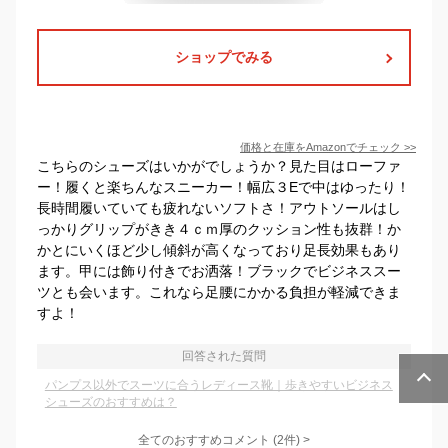
ショップでみる
価格と在庫を
Amazon
でチェック
>>
こちらのシューズはいかがでしょうか？見た目はローファ
ー！履くと楽ちんなスニーカー！幅広３Eで中はゆったり！
長時間履いていても疲れないソフトさ！アウトソールはし
っかりグリップがきき４ｃｍ厚のクッション性も抜群！か
かとにいくほど少し傾斜が高くなっており足長効果もあり
ます。甲には飾り付きでお洒落！ブラックでビジネススー
ツとも会います。これなら足腰にかかる負担が軽減できま
すよ！
回答された質問
パンプス以外でスーツに合うレディース靴｜歩きやすいビジネス
シューズのおすすめは？
全てのおすすめコメント
(
2
件)
>