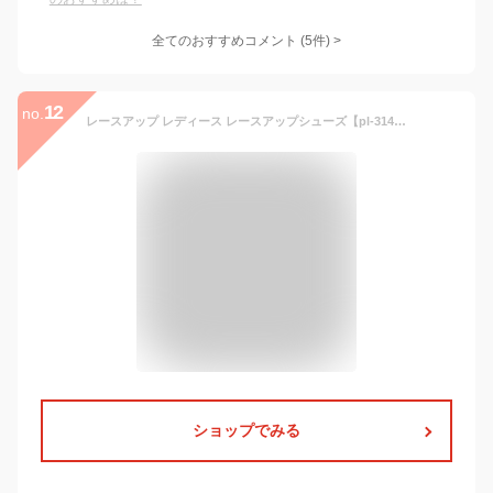
全てのおすすめコメント
(
5
件)
>
12
no.
レースアップ レディース レースアップシューズ【pl-3148】シンプル 紐靴 合成皮革 疲れにくい ふかふか インソール 靴 シューズ オフィス 通勤 お仕事用 散歩 旅行 婦人靴 カジュアル レースアップ ペニーレーン ペニーレイン レースアップシューズ【PENNY LANE】
ショップでみる