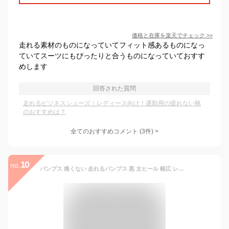
価格と在庫を
楽天
でチェック
>>
走れる素材のものになっていてフィット感あるものになっ
ていてスーツにもぴったりと合うものになっていておすす
めします
回答された質問
走れるビジネスシューズ｜レディース向け！通勤用の疲れない靴
のおすすめは？
全てのおすすめコメント
(
3
件)
>
10
no.
パンプス 痛くない 走れるパンプス 黒 太ヒール 幅広 レディース ストラップ ローファー ビジネスシューズ 仕事 靴 立ち仕事 オフィス ROMEO VALENTINO 3E EEE 入学式 卒業式 スーツ