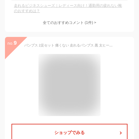
走れるビジネスシューズ｜レディース向け！通勤用の疲れない靴
のおすすめは？
全てのおすすめコメント
(
1
件)
>
9
no.
パンプス 2足セット 痛くない 走れるパンプス 黒 太ヒール 幅広 レディース ストラップ ローファー ビジネスシューズ 合成皮革 サテン 仕事 靴 立ち仕事 オフィス ROMEO VALENTINO 3E EEE 入学式 卒業式 スーツ【ビジネスシューズ 2足セット】 バレンタイン ギフト
ショップでみる