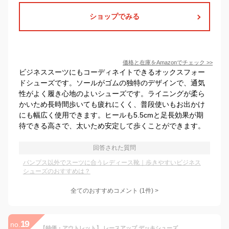
ショップでみる
価格と在庫を
Amazon
でチェック
>>
ビジネススーツにもコーディネイトできるオックスフォー
ドシューズです。ソールがゴムの独特のデザインで、通気
性がよく履き心地のよいシューズです。ライニングが柔ら
かいため長時間歩いても疲れにくく、普段使いもお出かけ
にも幅広く使用できます。ヒールも5.5cmと足長効果が期
待できる高さで、太いため安定して歩くことができます。
回答された質問
パンプス以外でスーツに合うレディース靴｜歩きやすいビジネス
シューズのおすすめは？
全てのおすすめコメント
(
1
件)
>
19
no.
【特価・アウトレット】 レースアップ デッキシューズ カジュアルシューズ スニーカー タウンシューズ ビジネスシューズ ブラック ホワイト メンズ レディース 男女兼用 22.5 23.0 23.5 24.0 24.5 25.0 25.5 26.0 26.5 27.0 27.5 28.0 aw_21108 【あす楽対応】