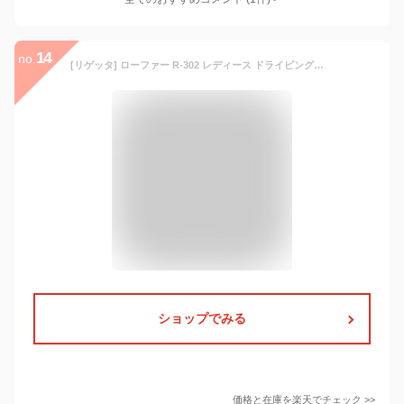
14
no.
[リゲッタ] ローファー R-302 レディース ドライビングローファー（カーキ S） スリッポン シンプル モカシン フラット 軽い 歩きやすい 履きやすい 疲れにくい コンフォート 日本製 楽ちん 新感覚 旅行 ビジネス 通勤 普段使い おしゃれ
ショップでみる
価格と在庫を
楽天
でチェック
>>