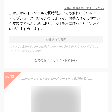
価格と在庫を
楽天
でチェック
>>
ふかふかのインソールで長時間歩いても疲れにくいレース
アップシューズはいかがでしょうか。お手入れがしやすい
合皮製できちんと感もあり、お仕事用にぴったりだと思う
のでおすすめします。
回答された質問
パンプス以外でスーツに合うレディース靴｜歩きやすいビジネス
シューズのおすすめは？
全てのおすすめコメント
(
1
件)
>
13
no.
スニーカー カジュアルシューズ レディース 靴 革靴 柔らかい 軽量 ローヒール 防水 歩きやすい 疲れない 婦人靴 革靴 柔らかい 軽量 レディース靴 おしゃれ ビジネスシューズ 2022 秋 仕事用