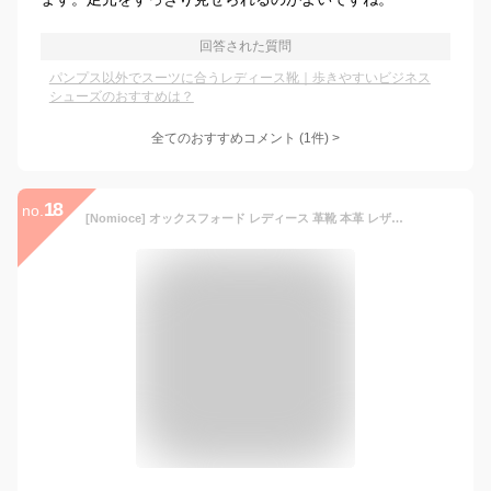
回答された質問
パンプス以外でスーツに合うレディース靴｜歩きやすいビジネス
シューズのおすすめは？
全てのおすすめコメント
(
1
件)
>
18
no.
[Nomioce] オックスフォード レディース 革靴 本革 レザー 通学 通勤 レースアップ パンプス シューズ 靴 おじ靴 ヒール カジュアル 女性 ブラック 23.0cm