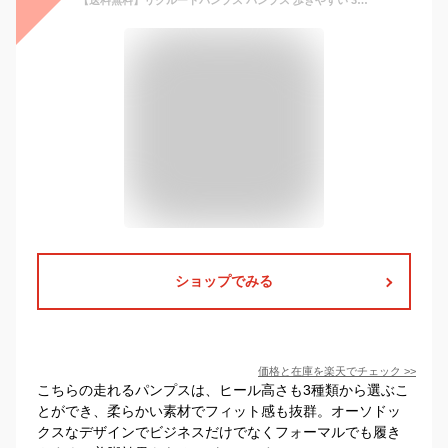
【送料無料】リクルートパンプス パンプス 歩きやすい 3cm/4cm/5cmヒール フォーマル 走れる 痛くない ビジネス 通勤 仕事 レディース靴 美脚 ビジネスシューズ 柔らかい 美足 22cm-25cm 通勤 仕事 黒 靴 疲れない 靴/冠婚葬祭
ショップでみる
価格と在庫を
楽天
でチェック
>>
こちらの走れるパンプスは、ヒール高さも3種類から選ぶこ
とができ、柔らかい素材でフィット感も抜群。オーソドッ
クスなデザインでビジネスだけでなくフォーマルでも履き