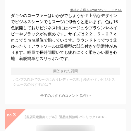
価格と在庫を
Amazon
でチェック
>>
ダキシのローファーはいかがでしょうか？上品なデザイン
でビジネスシーンでもスーツに似合うと思います。色は16
色展開しておりビジネス用にはベージュやブラウンやネイ
ビーやブラックがお薦めです。サイズは２２．５－２７ｃ
ｍまで５ｍｍ単位で揃っています。ラウンドトゥでつま先
ゆったり！アウトソールは吸盤型の凹凸付きで防滑性があ
ります。軽量で長時間履いても疲れにくく柔らかい履き心
地！着脱簡単なスリッポンです。
回答された質問
パンプス以外でスーツに合うレディース靴｜歩きやすいビジネス
シューズのおすすめは？
全てのおすすめコメント
(
1
件)
>
3
no.
【当店限定復刻モデル】 返品送料無料 パトリック PATRICK スニーカー シュリー SULLY [26261] メンズ・レディース 日本製 BB ブラック 正規取扱店