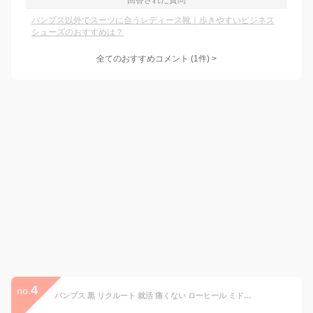
回答された質問
パンプス以外でスーツに合うレディース靴｜歩きやすいビジネス
シューズのおすすめは？
全てのおすすめコメント
(
1
件)
>
4
no.
パンプス 黒 リクルート 就活 痛くない ローヒール ミドルヒール ハイヒール 走れる 6.5cm 4.5cm 3.5cmヒール フォーマル 大きいサイズ 葬儀 No.3110~3165 22-26cm サンエープラスフェミニン 【セット割引対象1足税込2750円】