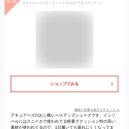
11
no.
エナメルシューズ レディース AcureZ アキュアーズ パンプス ローファー マニッシュシューズ トラッド オックスフォードシューズ [ レースアップ レザー エナメル 黒 ぺたんこ ローヒール クラシカル ワンマイル かわいい 大きいサイズ 靴 革靴 疲れない つま先 広い ]
ショップでみる
価格と在庫を
楽天
でチェック
>>
アキュアーズのおじ靴レースアップシューズです。インソ
ールにはスニーカで使われてる軽量でクッション性の高い
素材が使われてるので、1日履いても疲れにくくなってま