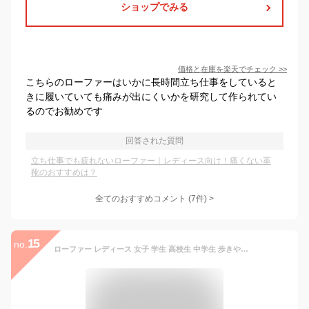
ショップでみる
価格と在庫を
楽天
でチェック
>>
こちらのローファーはいかに長時間立ち仕事をしていると
きに履いていても痛みが出にくいかを研究して作られてい
るのでお勧めです
回答された質問
立ち仕事でも疲れないローファー｜レディース向け！痛くない革
靴のおすすめは？
全てのおすすめコメント
(
7
件)
>
15
no.
ローファー レディース 女子 学生 高校生 中学生 歩きやすい 疲れない 柔らかい 痛くない 黒 茶色 通学 靴