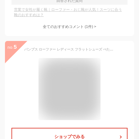
回答された質問
営業で女性が履く靴｜ローファー・おじ靴が人気！スーツに合う
靴のおすすめは？
全てのおすすめコメント
(
1
件)
>
5
no.
パンプス ローファー レディース フラットシューズ ぺたんこ靴 2.2cmヒール ローヒール 歩きやすい 痛くない 滑り止め 大きいサイズ 秋 スリッポン 入学式 新入生 学生靴 通勤通学 コスプレ靴 リクルート ビジネス
ショップでみる