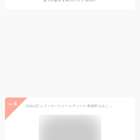
全てのおすすめコメント
(
1
件)
>
4
no.
【SALE】レインローファー レディース 卑弥呼 ひみこ 公式 送料無料 耐水 レイン コインローファー 634102 履きやすい ローファー 通勤 オフィス 仕事 通学 旅行 ローヒール ぺたんこ 疲れにくい 撥水 雨 黒 クロ ブラック アイボリー