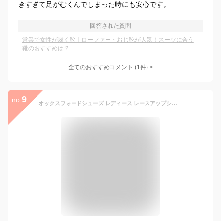
きすぎて足がむくんでしまった時にも安心です。
回答された質問
営業で女性が履く靴｜ローファー・おじ靴が人気！スーツに合う
靴のおすすめは？
全てのおすすめコメント
(
1
件)
>
9
no.
オックスフォードシューズ レディース レースアップシューズ 厚底 チャンキーヒール 4cmヒール ポインテッドトゥ エナメル スエード 革靴 黒 ブラック 茶 ブラウン ベージュ アイボリー No.5433 22.5-25cm リバティードール 【セット割引対象1足税込3025円】