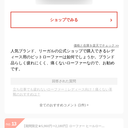
ショップでみる
価格と在庫を
楽天
でチェック
>>
人気ブランド、リーガルの公式ショップで購入できるレデ
ィース用のビットローファーは如何でしょうか。ブランド
品らしく疲れにくく、痛くないローファーなので、お勧め
です。
回答された質問
立ち仕事でも疲れないローファー｜レディース向け！痛くない革
靴のおすすめは？
全てのおすすめコメント
(
1
件)
>
13
no.
【期間限定★5,960円⇒2,180円】ローファー ヒールローファー 快適パンプス パンプス フラットパンプス フラットシューズ バレエシューズ 柔らかい クッション ふわふわ 低反発 走れる 痛くない レディース 歩きやすい 安定感 入園式 入学式 卒業式 女性 通年