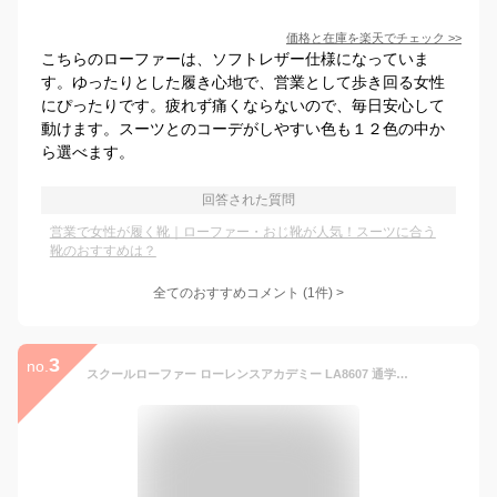
価格と在庫を
楽天
でチェック
>>
こちらのローファーは、ソフトレザー仕様になっていま
す。ゆったりとした履き心地で、営業として歩き回る女性
にぴったりです。疲れず痛くならないので、毎日安心して
動けます。スーツとのコーデがしやすい色も１２色の中か
ら選べます。
回答された質問
営業で女性が履く靴｜ローファー・おじ靴が人気！スーツに合う
靴のおすすめは？
全てのおすすめコメント
(
1
件)
>
3
no.
スクールローファー ローレンスアカデミー LA8607 通学 入学 卒業 小学生 中学生 高校生 おじ靴 ブラック 21.0〜27.0cm/3E AL86071