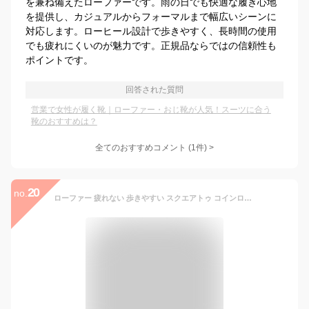
を兼ね備えたローファーです。雨の日でも快適な履き心地
を提供し、カジュアルからフォーマルまで幅広いシーンに
対応します。ローヒール設計で歩きやすく、長時間の使用
でも疲れにくいのが魅力です。正規品ならではの信頼性も
ポイントです。
回答された質問
営業で女性が履く靴｜ローファー・おじ靴が人気！スーツに合う
靴のおすすめは？
全てのおすすめコメント
(
1
件)
>
20
no.
ローファー 疲れない 歩きやすい スクエアトゥ コインローファー 2センチヒール 柔らか レディース 脱げない 痛くない ブラック ベージュ ホワイト 通勤 低反発 かかとクッション オフィス 入学式 卒業式 卒園式