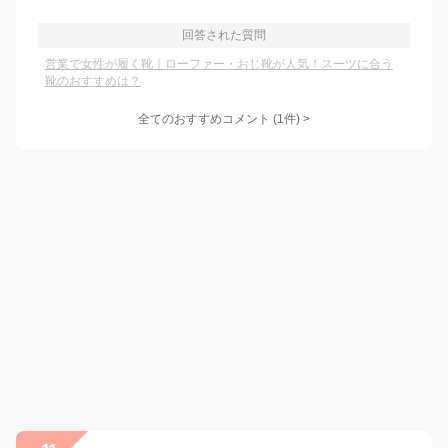
回答された質問
営業で女性が履く靴｜ローファー・おじ靴が人気！スーツに合う
靴のおすすめは？
全てのおすすめコメント
(
1
件)
>