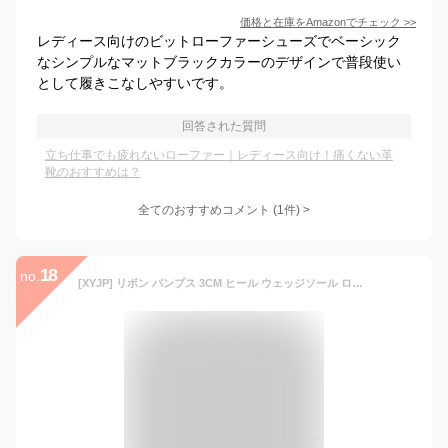
価格と在庫を
Amazon
でチェック
>>
レディース向けのビットローファーシューズでベーシック
なシンプルなマットブラックカラーのデザインで普段使い
として履きこなしやすいです。
回答された質問
立ち仕事でも疲れないローファー｜レディース向け！痛くない革
靴のおすすめは？
全てのおすすめコメント
(
1
件)
>
18
no.
[XYJP] リボン パンプス 3CM ヒール ウェッジソール ローファー レディース 痛くない 疲れない 厚底 カジュアルシューズ 美脚 オシャレ 大きいサイズ クッション コンフォート 24.0cm 妊婦 大人 履き心地 黒