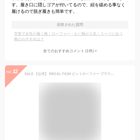
す。履き口に隠しゴアが付いてるので、紐を緩める事なく
履けるので脱ぎ履きも簡単です。
回答された質問
営業で女性が履く靴｜ローファー・おじ靴が人気！スーツに合う
靴のおすすめは？
全てのおすすめコメント
(
1
件)
>
12
no.
SALE 【公式】 REGAL F61M ビットローファー ブラウン型押 フラットシューズ レディース リーガル | 靴 くつ シューズ ローファー ローファ ビット フラット 革靴 本革 クロコ 型押し ダークブラウン レディースシューズ ブランド レザーシューズ