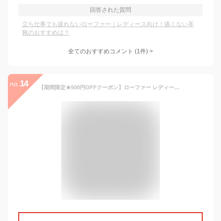
回答された質問
立ち仕事でも疲れないローファー｜レディース向け！痛くない革
靴のおすすめは？
全てのおすすめコメント
(
1
件)
>
14
no.
【期間限定★500円OFFクーポン】ローファー レディース 痛くない 靴ずれしない サイズ感がわかる動画あり 幅広 甲高 柔らかい 歩きやすい 疲れない ビットローファー ローヒール スクエアトゥ 通勤 通学 オフィス 一部2月上旬入荷予定