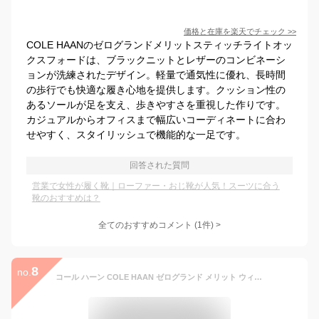
価格と在庫を
楽天
でチェック
>>
COLE HAANのゼログランドメリットスティッチライトオッ
クスフォードは、ブラックニットとレザーのコンビネーシ
ョンが洗練されたデザイン。軽量で通気性に優れ、長時間
の歩行でも快適な履き心地を提供します。クッション性の
あるソールが足を支え、歩きやすさを重視した作りです。
カジュアルからオフィスまで幅広いコーディネートに合わ
せやすく、スタイリッシュで機能的な一足です。
回答された質問
営業で女性が履く靴｜ローファー・おじ靴が人気！スーツに合う
靴のおすすめは？
全てのおすすめコメント
(
1
件)
>
8
no.
コール ハーン COLE HAAN ゼログランド メリット ウィングチップ オックスフォード womens （ブラック / ブラック）