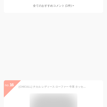
全てのおすすめコメント
(
1
件)
>
16
no.
[CHICULL] チカル レディース ローファー 牛革 タッセルローファー マニッシュ ビジネスシューズ パンプス ローヒール ラウンドトゥ ローファーシューズ カジュアル 通勤 仕事 オフィス レザー 本革 婦人靴 ブラウン 24.0 cm