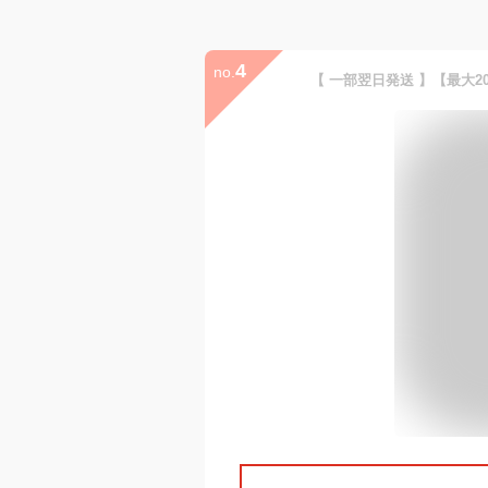
4
no.