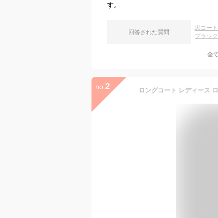
す。
黒コート
回答された質問
ブラック
全
2
no.