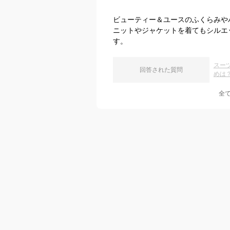
ビューティー＆ユースのふくらみや
ニットやジャケットを着てもシルエ
す。
スー
回答された質問
めは
全