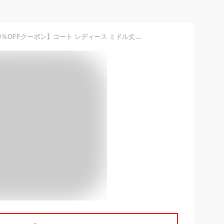
【 一部翌日発送 】【最大20％OFFクーポン】コート レディース ミドル丈コート セミロングコート ノーカラー ジャケット 秋冬春 ゆったり お尻が隠れる ヒップカバー 体型カバー カジュアル フォーマル アウター シンプル 通勤 卒業式 ベージュ ブラック コーヒー S M L XL