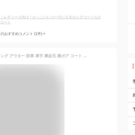
｜レディース向け！かっこいいコーデになるロングコートなど
コート
てのおすすめコメント
(
1
件)
>
ロングコート レディース ロング アウター 防寒 厚手 裏起毛 裏ボア コート 韓国ファッション 春 秋 冬 大きいサイズ 暖かい あったか シンプル ゆったり おしゃれ オリジナル カジュアル きれいめ 上品 OL通勤 フォーマル 事務 ビジネス 入学式 ジャケット