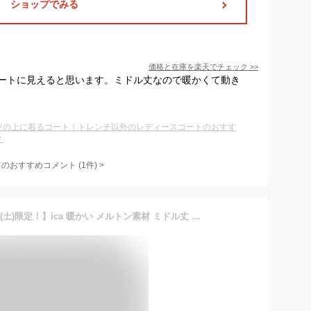
ショップでみる
価格と在庫を
楽天
でチェック
>>
ートに見えると思います。ミドル丈なので暖かくて動き
ツの上に着るコート｜トレンチ以外のレディースコートのおすす
？
てのおすすめコメント
(
1
件)
>
【20％OFFクーポン！12/20(土)限定！】ica 暖かい メルトン素材 ミドル丈 ゆったり Aライン ラグランスリーブ ステンカラーコート メルトンコート チェスターコート ミドルコート ロングコート 通勤 通学 きれいめ 大きいサイズ 軽量 秋冬