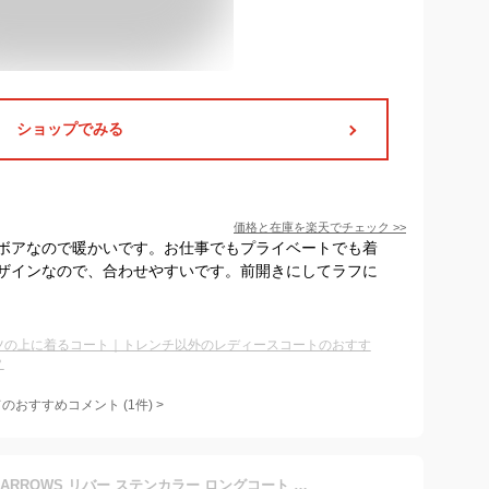
ショップでみる
価格と在庫を
楽天
でチェック
>>
ボアなので暖かいです。お仕事でもプライベートでも着
ザインなので、合わせやすいです。前開きにしてラフに
ツの上に着るコート｜トレンチ以外のレディースコートのおすす
？
てのおすすめコメント
(
1
件)
>
BEAUTY&YOUTH UNITED ARROWS リバー ステンカラー ロングコート ビューティー＆ユース ユナイテッドアローズ ジャケット・アウター ステンカラーコート ブラウン グレー【送料無料】