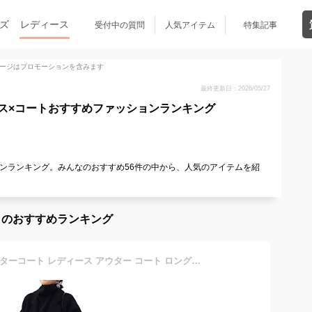
ズ
レディース
受付中の質問
人気アイテム
特集記事
ージはプロモーションを含みます
最終更新日：2026/05/27
ス×コートおすすめファッションランキング
ンランキング。みんなのおすすめ56件の中から、人気のアイテムを紹
トのおすすめランキング
Fosys ロングコート チェスターコート レディース アウター コート ロング 秋冬 大人 きれいめ 大きいサイズ ドロップショルダー スリット ベルト付き (L, ブラック)