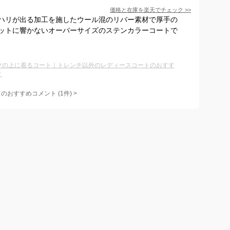
価格と在庫を
楽天
でチェック
>>
ハリが出る加工を施したウール混のリバー素材で厚手の
ットに響かないオーバーサイズのステンカラーコートで
ツの上に着るコート｜トレンチ以外のレディースコートのおすす
？
てのおすすめコメント
(
1
件)
>