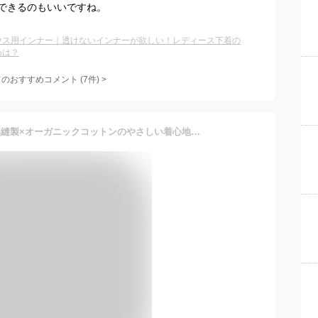
できるのもいいですね。
ウス用インナー｜透けないインナーが欲しい！レディース下着の
めは？
てのおすすめコメント
(
7
件)
>
≪アンダーゴムなし×完全無縫製×オーガニックコットンのやさしい着心地≫ グンゼ キレイラボ カップ付きタンクトップ ブラトップ レディース 綿混 縫い目なし カットオフ チクチクしにくい ひびきにくい 洗濯タグなし KIREILABO KB2058N