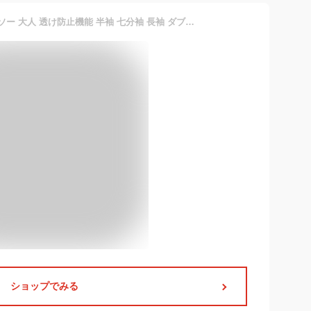
Tシャツ レディース カットソー 大人 透け防止機能 半袖 七分袖 長袖 ダブルフロント コットン 綿 無地 ボーダー スーツ インナー 白 Uネック シームレス 胸部分2重 裏地付き 透けない メール便 シンプル オフィス リクルート ユニフォーム 制服 S M L LL 3L Funny Jinx A42
ショップでみる