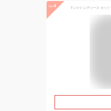
4
no.