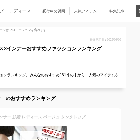
ズ
レディース
受付中の質問
人気アイテム
特集記事
ージはプロモーションを含みます
最終更新日：2026/08/02
ス×インナーおすすめファッションランキング
ョンランキング。みんなのおすすめ161件の中から、人気のアイテムを
！
ナーのおすすめランキング
【洋服の青山】透けない インナー 肌着 レディース ベージュ タンクトップ 透け防止 吸汗速乾 汗染み防止 汗取り 脇汗パッド ワンピース ドレス ブラウス シャツ アンダーウェア 下着 仕事 就活 ビジネス カジュアル 春 夏 秋 冬 キャミソール ロング 丈 長め カップなし