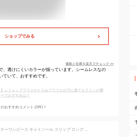
ショップでみる
価格と在庫を
楽天
でチェック
>>
で、透けにくいカラーが揃っています。シームレスなの
いていて、おすすめです。
ス】シフォンブラウスやとろみブラウスの下に着てもラインが響
ナーでおすすめは？
てのおすすめコメント
(
3
件)
>
ペチコート ワンピース インナーワンピース キャミソール スリップ ロング 日本製 レディース ワンピースの下に着る インナー フルダル スカート 大きいサイズ M L 丈100cm 110cm 120cm 全3色 ペチ 黒 白 インナースカート 透け防止 静電気防止 ベージュ 裏地 ペチワンピース