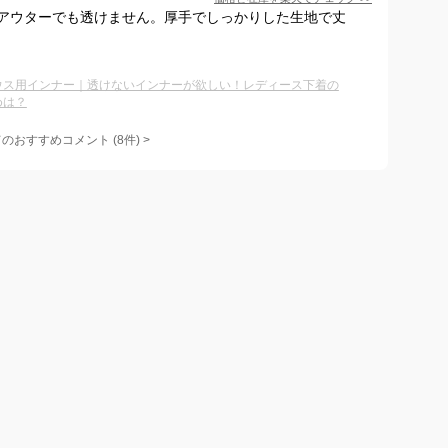
アウターでも透けません。厚手でしっかりした生地で丈
ウス用インナー｜透けないインナーが欲しい！レディース下着の
めは？
てのおすすめコメント
(
8
件)
>