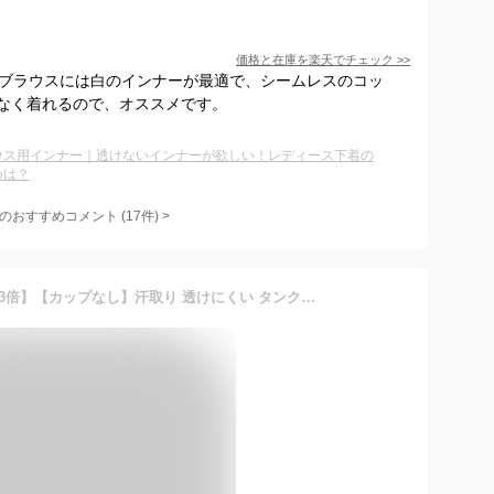
価格と在庫を
楽天
でチェック
>>
白ブラウスには白のインナーが最適で、シームレスのコッ
なく着れるので、オススメです。
ウス用インナー｜透けないインナーが欲しい！レディース下着の
めは？
のおすすめコメント
(
17
件)
>
【最大40%OFFクーポン&P3倍】【カップなし】汗取り 透けにくい タンクトップ インナー 接触冷感 レディース アツギ 冷感 冷感インナー 吸汗速乾 夏 大きいサイズ 涼しい 汗取りインナー 脇汗 わき汗 N47000R 下着 肌着 ブランド