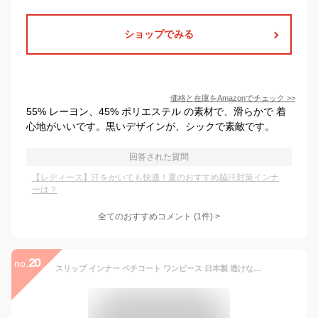
ショップでみる
価格と在庫を
Amazon
でチェック
>>
55% レーヨン、45% ポリエステル の素材で、滑らかで 着
心地がいいです。黒いデザインが、シックで素敵です。
回答された質問
【レディース】汗をかいても快適！夏のおすすめ脇汗対策インナ
ーは？
全てのおすすめコメント
(
1
件)
>
20
no.
スリップ インナー ペチコート ワンピース 日本製 透けない 透け防止 フルダル スカート ランジェリー キャミソールM L 丈75cm 85cm 全3色 (黒 白 インナースカート 透け防止 静電気防止 ベージュ 裏地 インナーペチコート レディース)