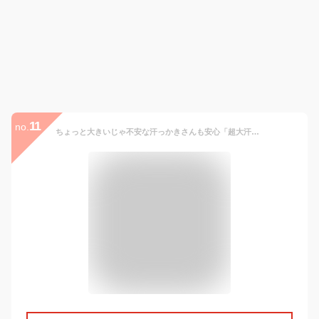
11
no.
ちょっと大きいじゃ不安な汗っかきさんも安心「超大汗取りインナー・タンク（大きいサイズ）」 DHC レディース タンク タンクトップ インナー 汗取り 汗取りインナー プラスサイズ 綿100％ 脇汗 肌着 3L 4L 5L ノースリーブ|夏用 おすすめ 大人 婦人肌着 おしゃれ 夏インナー