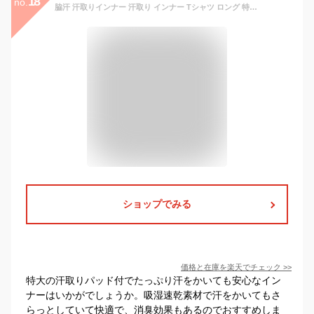
18
no.
脇汗 汗取りインナー 汗取り インナー Tシャツ ロング 特大 汗取りパッド 大 汗 脇汗 インナー レディース 吸汗速乾 脇汗パッド インナー 汗 染み 防止 t シャツ 送料無料 汗取りパッド付き 半袖 汗染み ワキ汗 防止 汗染み防止 インナー
ショップでみる
価格と在庫を
楽天
でチェック
>>
特大の汗取りパッド付でたっぷり汗をかいても安心なイン
ナーはいかがでしょうか。吸湿速乾素材で汗をかいてもさ
らっとしていて快適で、消臭効果もあるのでおすすめしま