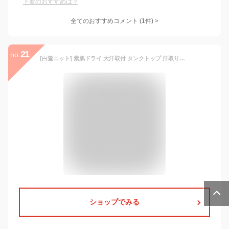
下着のおすすめは？
全てのおすすめコメント
(
1
件)
>
21
no.
[白鷺ニット] 素肌ドライ 大汗取付 タンクトップ 汗取りインナー レディース 肌着 汗取りパット付き 大きいサイズ M9471P-E 4L ブラック
ショップでみる