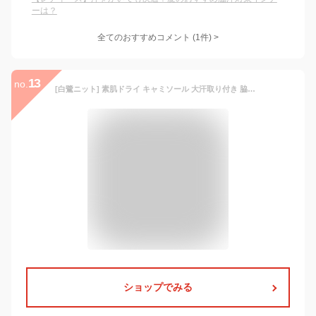
ーは？
全てのおすすめコメント
(
1
件)
>
13
no.
[白鷺ニット] 素肌ドライ キャミソール 大汗取り付き 脇汗 インナー 汗取りパッド付き 大きいサイズ レディース 綿混 肌着 M9470P-E (S, ベージュ)
ショップでみる