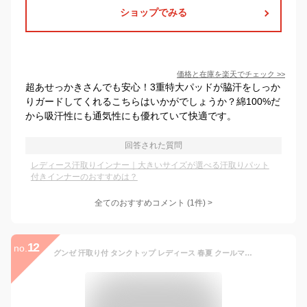
ショップでみる
価格と在庫を
楽天
でチェック
>>
超あせっかきさんでも安心！3重特大パッドが脇汗をしっか
りガードしてくれるこちらはいかがでしょうか？綿100%だ
から吸汗性にも通気性にも優れていて快適です。
回答された質問
レディース汗取りインナー｜大きいサイズが選べる汗取りパット
付きインナーのおすすめは？
全てのおすすめコメント
(
1
件)
>
12
no.
グンゼ 汗取り付 タンクトップ レディース 春夏 クールマジック ブラ紐隠し UVカット 抗菌防臭 涼しい 汗取りパッド 汗じみ防止 脇汗対策 わき汗 着る日焼け止め 下着 肌着 夏インナー ラン型 吸汗速乾 抗菌防臭 COOLMAGIC MC6053 M-LL