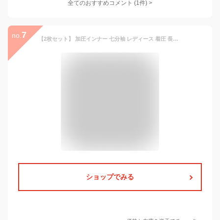
全てのおすすめコメント
(
1
件)
>
7
no.
【2枚セット】 加圧インナー 七分袖 レディース 着圧 長袖 tシャツ 骨盤矯正 お得な2枚セット！加圧インナー 襟ぐり大きめ 薄手 響かない スタイルアップ 吸湿 引き締め 補正下着 補正 インナー 加圧【フライビシット加圧サグーテ】
ショップでみる