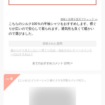
価格と在庫を
楽天
でチェック
>>
こちらのシルク100％の半袖シャツをおすすめします。襟ぐ
りが広いので安心して着られます。通気性も良くて暖かい
ので選びました。
回答された質問
服からチラ見えしない！襟ぐり広め・深あきのレディースインナ
ーのおすすめは？
全てのおすすめコメント
(
2
件)
>
6
no.
[ニッセン] インナーシャツ 綿１００％汗取りパッド付フレンチ袖インナー２枚組 黒+杢グレー(襟ぐり狭め) M