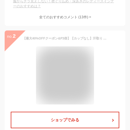
服からチラ見えしない！襟ぐり広め・深あきのレディースインナ
ーのおすすめは？
全てのおすすめコメント
(
13
件)
>
2
no.
【最大40%OFFクーポン&P3倍】【カップなし】汗取り 透けにくい タンクトップ インナー 接触冷感 レディース アツギ 冷感 冷感インナー 吸汗速乾 夏 大きいサイズ 涼しい 汗取りインナー 脇汗 わき汗 N47000R 下着 肌着 ブランド
ショップでみる