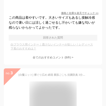
価格と在庫を
楽天
でチェック
>>
この商品は着やすいです。大きいサイズもあるし接触冷感
なので暑い日には涼しく過ごせるし汗かいても嫌な匂いが
残らないからかってよかったです。
回答された質問
白ブラウス用インナー｜透けないインナーが欲しい！レディース
下着のおすすめは？
全てのおすすめコメント
(
8
件)
>
3
no.
[白鷺ニット] 襟ぐり広め 綿混 素肌ごこち 抗菌防臭 3分袖 半袖 インナー シャツ レディース L5590E-E (LL, ベージュ)