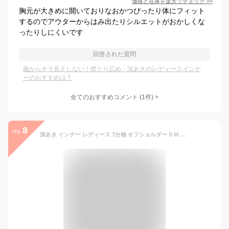
価格と在庫を
楽天
でチェック
>>
胸元が大きめに開いておりなおかつぴったり体にフィット
するのでアウターからはみ出たりシルエットがおかしくな
ったりしにくいです
回答された質問
服からチラ見えしない！襟ぐり広め・深あきのレディースインナ
ーのおすすめは？
全てのおすすめコメント
(
1
件)
>
8
no.
深あき インナー レディース 7分袖 オフショルダー S M L LL 3L 肩開き 肩あき 深開き 襟ぐり広め 保温 長袖 肌着 ボートネック バレエネック 大きいサイズ 3lまで アクセONE 新作 服 夏 秋 秋服 秋物