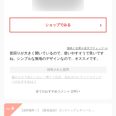
ショップでみる
価格と在庫を
楽天
でチェック
>>
首回りが大きく開いているので、使いやすそうで良いです
ね。シンプルな無地のデザインなので、オススメです。
回答された質問
服からチラ見えしない！襟ぐり広め・深あきのレディースインナ
ーのおすすめは？
全てのおすすめコメント
(
2
件)
>
9
no.
【送料無料！】 【新色追加】 タンクトップ レディース キャミソール インナー レディース タンクトップ レディース スクエアネック リブ ブラ紐 隠し インナー タンクトップ ブラ紐隠しインナー 接触冷感 大きいサイズ 韓国ファッション 夏