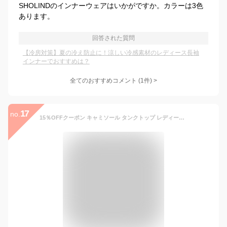
SHOLINDのインナーウェアはいかがですか。カラーは3色
あります。
回答された質問
【冷房対策】夏の冷え防止に！涼しい冷感素材のレディース長袖
インナーでおすすめは？
全てのおすすめコメント
(
1
件)
>
17
no.
15％OFFクーポン キャミソール タンクトップ レディース 4タイプ シルク インナー 大きいサイズ Uネック トップス ノースリーブ シャツブラウス シルクサテン ショート ブラ紐隠し ルームウェア 重ね着 肌着 光沢 薄手 ツルツル 透けない 吸汗 速乾 冷感 敏感肌 普段着 即納