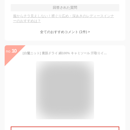
回答された質問
服からチラ見えしない！襟ぐり広め・深あきのレディースインナ
ーのおすすめは？
全てのおすすめコメント
(
1
件)
>
10
no.
[白鷺ニット] 素肌ドライ 綿100% キャミソール 汗取りインナー レディース 肌着 汗取りパット付き 大きいサイズ M9480P-E (ネイビー, M)