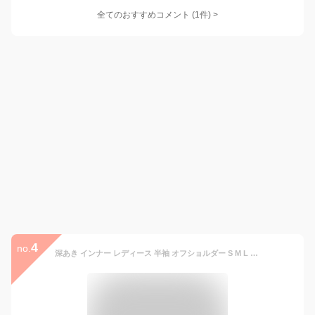
全てのおすすめコメント
(
1
件)
>
4
no.
深あき インナー レディース 半袖 オフショルダー S M L LL 3L 肩開き 肩あき 深開き 襟ぐり広め 保温 長袖 肌着 ボートネック バレエネック 大きいサイズ 3lまで アクセONE 新作 服 夏 秋 秋服 秋物