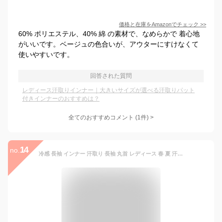
価格と在庫を
Amazon
でチェック
>>
60% ポリエステル、40% 綿 の素材で、なめらかで 着心地
がいいです。ベージュの色合いが、アウターにすけなくて
使いやすいです。
回答された質問
レディース汗取りインナー｜大きいサイズが選べる汗取りパット
付きインナーのおすすめは？
全てのおすすめコメント
(
1
件)
>
14
no.
冷感 長袖 インナー 汗取り 長袖 丸首 レディース 春 夏 汗対策 ドライ 脇汗 汗染み ストレッチ 吸汗速乾 M L LL 大きいサイズ riny3522