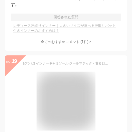
す。
回答された質問
レディース汗取りインナー｜大きいサイズが選べる汗取りパット
付きインナーのおすすめは？
全てのおすすめコメント
(
1
件)
>
19
no.
[グンゼ] インナーキャミソール クールマジック・着る日焼け止め 汗取り付き MC6053 レディース ブラック M