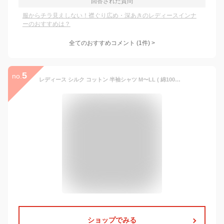
回答された質問
服からチラ見えしない！襟ぐり広め・深あきのレディースインナ
ーのおすすめは？
全てのおすすめコメント
(
1
件)
>
5
no.
レディース シルク コットン 半袖シャツ M〜LL ( 綿100％ 絹 シルク100％ コットン100％ 冷えとり 肌着 襟ぐり 広 深あき シャツ tシャツ mayui )
ショップでみる