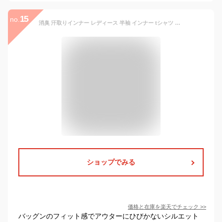
15
no.
消臭 汗取りインナー レディース 半袖 インナー tシャツ 吸汗 フレンチ袖 ストレッチ 汗じみ防止 下着 [M:1/2] 大きいサイズ3L ll L M ボディフィルター 抗菌 春 夏 涼しい 背中 脇汗 薄手 透け防止 肌着 黒 白 ladies 母の日 プレゼント ギフト
ショップでみる
価格と在庫を
楽天
でチェック
>>
バッグンのフィット感でアウターにひびかないシルエット