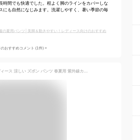
長時間でも快適でした。程よく脚のラインをカバーしな
スにも自然になじみます。洗濯しやすく、暑い季節の毎
服の夏用パンツ│美脚＆動きやすい！レディース向けのおすすめ
てのおすすめコメント
(
1
件)
>
春夏 テーパードパンツ レディース 涼しい ズボン パンツ 春夏用 紫外線カット事務服 ボトムス ズボン ロングパンツ ウエストゴム 春 夏 通勤 仕事 おしゃれ オフィス ストレッチ 体型カバー 洗える 大きいサイズ 黒