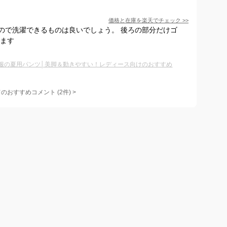
価格と在庫を
楽天
でチェック
>>
ので洗濯できるものは良いでしょう。 後ろの部分だけゴ
出ます
服の夏用パンツ│美脚＆動きやすい！レディース向けのおすすめ
てのおすすめコメント
(
2
件)
>