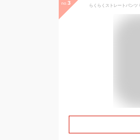
3
no.