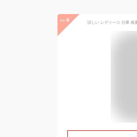
4
no.