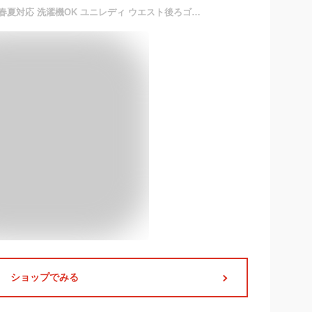
らくらくストレートパンツ 春夏対応 洗濯機OK ユニレディ ウエスト後ろゴム 事務服 ネイビー ブラック オフィス イベントショールーム ホテル接客 病院受付 医療事務 制服 入学式入園式 卒業卒園式 快適さわやか 仕事服 unilady ヤギコーポレーション YAGI U72355P
ショップでみる