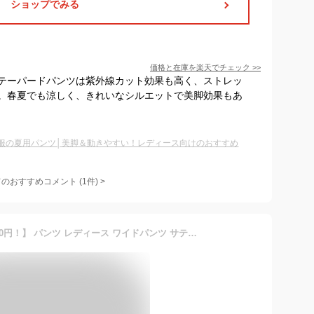
ショップでみる
価格と在庫を
楽天
でチェック
>>
テーパードパンツは紫外線カット効果も高く、ストレッ
。春夏でも涼しく、きれいなシルエットで美脚効果もあ
服の夏用パンツ│美脚＆動きやすい！レディース向けのおすすめ
てのおすすめコメント
(
1
件)
>
【期間限定：3,740円→1,990円！】 パンツ レディース ワイドパンツ サテンパンツ サテン きれいめ 涼しい 夏 イージーパンツ ウエストゴム 大きいサイズ 低身長 高身長 ワンマイルウェア ゆったり 黒