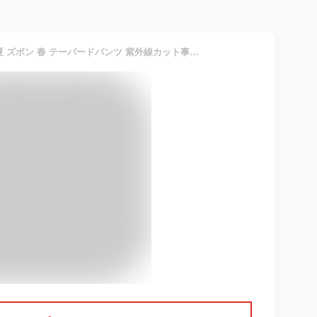
涼しい レディース 仕事 春夏 ズボン 春 テーパードパンツ 紫外線カット事務服 春夏用 ボトムス パンツ ウエストゴム 春夏 夏 通勤 ロングパンツ おしゃれ オフィス ストレッチ 体型カバー 洗える 大きいサイズ