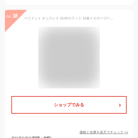
18
no.
ペリドット ネックレス 10.80カラット 18金イエローゴールド K18 チョーカーデザイン ペリドットのステーション /緑(グリーン)/セレクトジュエリー・新品/届10/ラックジュエル luckjewel/1点もの
ショップでみる
価格と在庫を
楽天
でチェック
>>
のりのりのり(50代・女性)