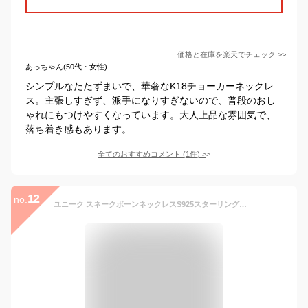
価格と在庫を
楽天
でチェック
>>
あっちゃん(50代・女性)
シンプルなたたずまいで、華奢なK18チョーカーネックレ
ス。主張しすぎず、派手になりすぎないので、普段のおし
ゃれにもつけやすくなっています。大人上品な雰囲気で、
落ち着き感もあります。
全てのおすすめコメント
(
1
件)
>
12
no.
ユニーク スネークボーンネックレスS925スターリングシルバーメッキK18ゴールドネックレス女性スタックチョーカーバースデーガールズギフトチェーン