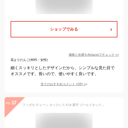
ショップでみる
価格と在庫を
Amazon
でチェック
>>
花よりだんご(40代・女性)
細くスッキリとしたデザインだから、シンプルな見た目で
オススメです。長いので、使いやすく良いです。
全てのおすすめコメント
(
2
件)
>
17
no.
フィガロ チェーン ネックレス K18 喜平 ゴールドネックレス 18金 18k キヘイ メンズ レディース アクセサリー ギフト 18kネックレス k18ネックレス 造幣局検定 分割払い 引き輪 即納 日本製 喜平 ネックレスチェーン【フィガロ0.6φ 幅2.0mm 50cm】