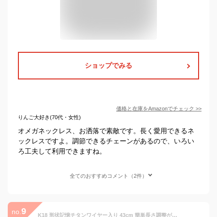
ショップでみる
価格と在庫を
Amazon
でチェック
>>
りんご大好き(70代・女性)
オメガネックレス、お洒落で素敵です。長く愛用できるネ
ックレスですよ。調節できるチェーンがあるので、いろい
ろ工夫して利用できますね。
全てのおすすめコメント（2件）
9
no.
K18 形状記憶チタンワイヤー入り 43cm 簡単長さ調整が可能なオメガチェーン 0.6mm幅 安心して使えるオメガネックレス（ペントップ、ミラーボールは別売りです）