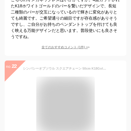
たK18ホワイトゴールドのバーを繋いだデザインで、長短
二種類のバーが交互になっているので輝きに変化がありと
ても綺麗です。ご希望通りの細目ですが存在感がありそう
ですし、ご自分がお持ちのペンダントトップを付けても良
く映える万能デザインだと思います。普段使いにも良さそ
うですね。
全てのおすすめコメント
(
1
件)
>
22
no.
シンパシーオブソウル スクエアチェーン 50cm K18Gold 0.42 Square Chain メンズ レディース ユニセックス sympathy of soul ペンダント チョーカー アクセサリー プレゼント ギフト シンパシー オブ ソウル