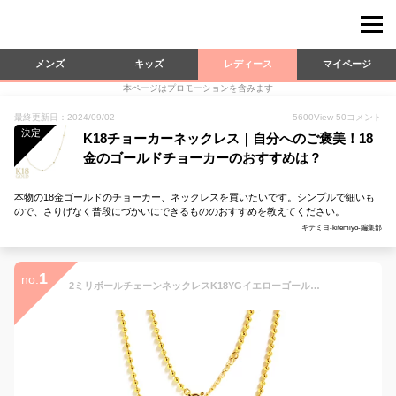
メンズ
キッズ
レディース
マイページ
本ページはプロモーションを含みます
最終更新日：2024/09/02
5600
View
50
コメント
決定
K18チョーカーネックレス｜自分へのご褒美！18
金のゴールドチョーカーのおすすめは？
本物の18金ゴールドのチョーカー、ネックレスを買いたいです。シンプルで細いも
ので、さりげなく普段にづかいにできるもののおすすめを教えてください。
キテミヨ-kitemiyo-編集部
1
no.
2ミリボールチェーンネックレスK18YGイエローゴールド、ボリューム感あるサイズでそれだけで使えるファッション性の高いボールチェーン本物素材で永遠のゴールドの輝き、幅広い年齢層の女性が好む1本ロングネックレスブレスレットチョーカー