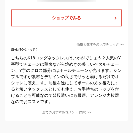
ショップでみる
価格と在庫を
楽天
でチェック
>>
Silvia(60代・女性)
こちらのK18ロングネックレスはいかがでしょう？人気のY
字型でチェーンは華奢ながら煌めきの美しいペタルチェー
ン、Y字のクロス部分にはボールチェーンが光ります。シン
プルですが素材とデザインの良さでサッと着けるだけでオ
シャレに装えます。前後を逆にしてボールの方を後ろにす
ると短いネックレスとしても使え、お手持ちのトップを付
けることも可能なので普段遣いにも最適。アレンジ力抜群
なのでおススメです。
全てのおすすめコメント
(
2
件)
>