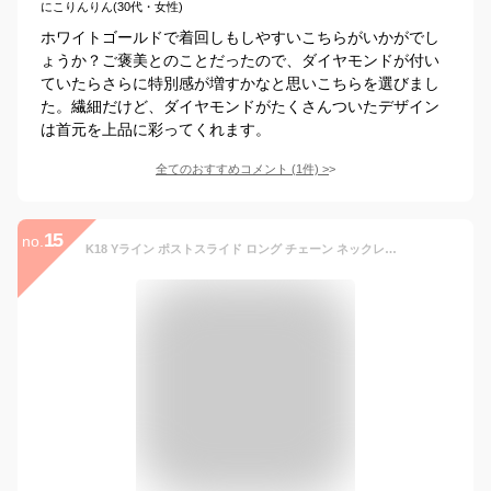
にこりんりん(30代・女性)
ホワイトゴールドで着回しもしやすいこちらがいかがでし
ょうか？ご褒美とのことだったので、ダイヤモンドが付い
ていたらさらに特別感が増すかなと思いこちらを選びまし
た。繊細だけど、ダイヤモンドがたくさんついたデザイン
は首元を上品に彩ってくれます。
全てのおすすめコメント
(
1
件)
>
15
no.
K18 Yライン ポストスライド ロング チェーン ネックレス 『 Ludi Petal/ルーディペタル 』18K 18金 YG WG イエロー ホワイトゴールド ペタル ボリューム リバーシブル ギフト プレゼント【送料無料】＊2204