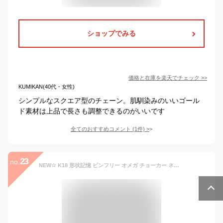
ショップでみる
価格と在庫を
楽天
でチェック
>>
KUMIKAN(40代・女性)
シンプルなスクエア型のチェーン。肌馴染みのいいゴール
ド素材は上品で長さも調整できるのがいいです
全てのおすすめコメント
(
1
件)
>
23
no.
NEW☆ K18 形状記憶 ピンフリー オメガ チョーカー ネックレス 【 40cm ＋ 5cm 】 18K 18金 ゴールド ホワイトゴールド WG 長さ調節 スライド 女性 レディース ワイヤー 【あす楽対応】