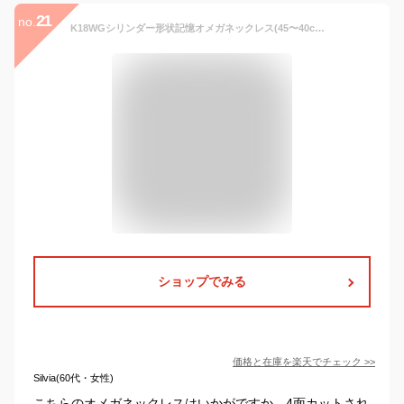
21
no.
K18WGシリンダー形状記憶オメガネックレス(45〜40cm ピンスライドAJ)(no0004wg)
ショップでみる
価格と在庫を
楽天
でチェック
>>
Silvia(60代・女性)
こちらのオメガネックレスはいかがですか。4面カットされ