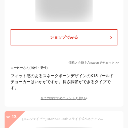
ショップでみる
価格と在庫を
Amazon
でチェック
>>
コーヒーさん(40代・男性)
フィット感のあるスネークボーンデザインのK18ゴールド
チョーカーはいかがですか。長さ調節ができるタイプで
す。
全てのおすすめコメント
(
1
件)
>
13
no.
[エムジェイピー] MJP K18 18金 スライド式ベネチアンチェーンネックレス 幅約1.4ｍｍ/長さ約50ｃｍ 日本製 MNC005