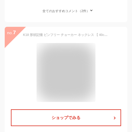
全てのおすすめコメント（2件）
7
no.
K18 形状記憶 ピンフリー チョーカー ネックレス 【 40cm ＋ 5cm 】 18K 18金 ゴールド ピンクゴールド ホワイトゴールド PG WG あずき あづき アズキ 長さ調節 スライド 女性 レディース 【あす楽対応】
ショップでみる