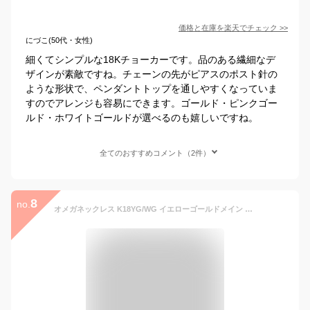
価格と在庫を
楽天
でチェック
>>
にづこ(50代・女性)
細くてシンプルな18Kチョーカーです。品のある繊細なデ
ザインが素敵ですね。チェーンの先がピアスのポスト針の
ような形状で、ペンダントトップを通しやすくなっていま
すのでアレンジも容易にできます。ゴールド・ピンクゴー
ルド・ホワイトゴールドが選べるのも嬉しいですね。
全てのおすすめコメント（2件）
8
no.
オメガネックレス K18YG/WG イエローゴールドメイン 約3.0mm幅・約45cm(金具を含む本体40cm[オメガ38cm+金具2cm]＋調節チェーン5cm) /金具と調節チェーン K18YGイエローゴールドタイプ オメガ ネックレス オメガチェーン