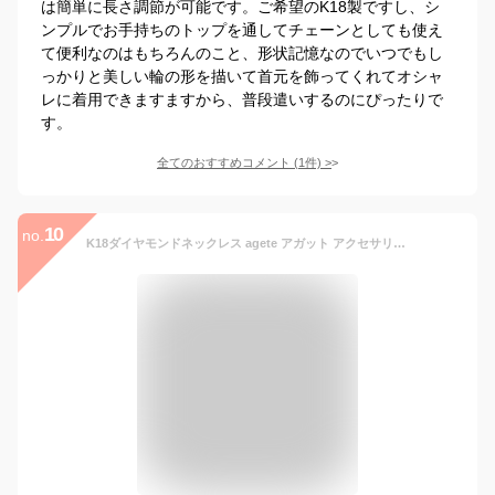
は簡単に長さ調節が可能です。ご希望のK18製ですし、シ
ンプルでお手持ちのトップを通してチェーンとしても使え
て便利なのはもちろんのこと、形状記憶なのでいつでもし
っかりと美しい輪の形を描いて首元を飾ってくれてオシャ
レに着用できますますから、普段遣いするのにぴったりで
す。
全てのおすすめコメント
(
1
件)
>
10
no.
K18ダイヤモンドネックレス agete アガット アクセサリー・腕時計 チョーカー ホワイト【送料無料】[Rakuten Fashion]