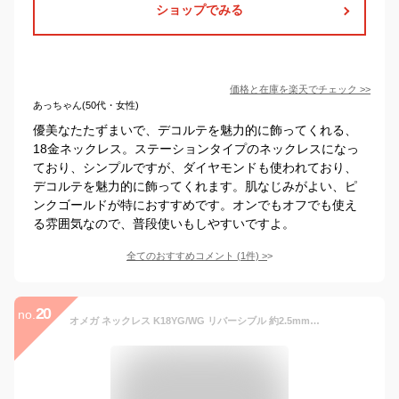
ショップでみる
価格と在庫を
楽天
でチェック
>>
あっちゃん(50代・女性)
優美なたたずまいで、デコルテを魅力的に飾ってくれる、
18金ネックレス。ステーションタイプのネックレスになっ
ており、シンプルですが、ダイヤモンドも使われており、
デコルテを魅力的に飾ってくれます。肌なじみがよい、ピ
ンクゴールドが特におすすめです。オンでもオフでも使え
る雰囲気なので、普段使いもしやすいですよ。
全てのおすすめコメント
(
1
件)
>
20
no.
オメガ ネックレス K18YG/WG リバーシブル 約2.5mm幅 約45cm /金具を含む本体40cm(オメガ38cm+金具2cm)＋調節チェーン5cm オメガネックレ