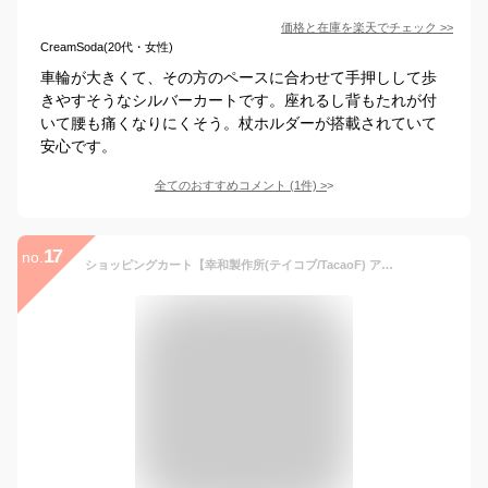
価格と在庫を
楽天
でチェック
>>
CreamSoda(20代・女性)
車輪が大きくて、その方のペースに合わせて手押しして歩
きやすそうなシルバーカートです。座れるし背もたれが付
いて腰も痛くなりにくそう。杖ホルダーが搭載されていて
安心です。
全てのおすすめコメント
(
1
件)
>
17
no.
ショッピングカート【幸和製作所(テイコブ/TacaoF) アルミ製ショッピングカー 122】キャリーバッグ 軽量 おしゃれ 折りたたみ コンパクト 散歩 シニア 買い物 旅行 人気 送料無料