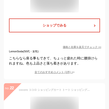
ショップでみる
価格と在庫を
楽天
でチェック
>>
LemonSoda(50代・女性)
こちらなら座る事もできて、ちょっと疲れた時に腰掛けら
れますね。色も上品さと落ち着きがあります。
全てのおすすめコメント
(
1
件)
>
22
no.
cocoro ココロ ショッピングカート トート ショッピングトートカート ブレイク 折りたたみ 椅子付き イス付き 買い物バッグ 保冷 カート ショッピングバッグ 22L 2WAY TOTE BREAK おしゃれ 便利 REP レップ