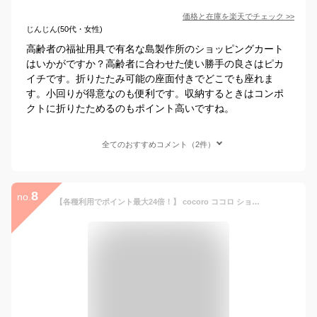
価格と在庫を
楽天
でチェック
>>
じんじん(50代・女性)
高齢者の福祉用具で有名な島製作所のショッピングカート
はいかがですか？高齢者に合わせた使い勝手の良さはピカ
イチです。折りたたみ可能の座面付きでどこでも座れま
す。小回りが得意なのも便利です。収納するときはコンポ
クトに折りたためるのもポイント高いですね。
全てのおすすめコメント（2件）
8
no.
【各種利用でポイント最大24倍！】 cocoro ココロ ショッピングカート 椅子付き FLOWER フラワー 折りたたみ おしゃれ 軽量 ショッピング カート キャリーバッグ キャリーカート キャリー バッグ 保冷バッグ 保冷 カート ( 買い物カート トートバック 座れる )