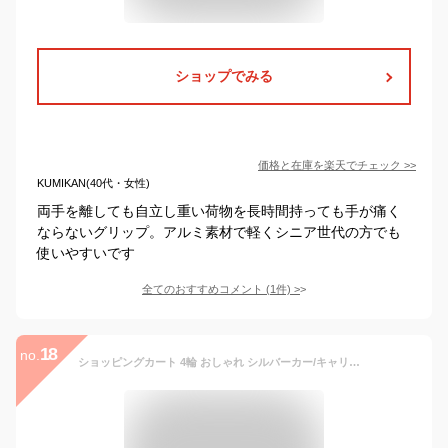
ショップでみる
価格と在庫を
楽天
でチェック
>>
KUMIKAN(40代・女性)
両手を離しても自立し重い荷物を長時間持っても手が痛く
ならないグリップ。アルミ素材で軽くシニア世代の方でも
使いやすいです
全てのおすすめコメント
(
1
件)
>
18
no.
ショッピングカート 4輪 おしゃれ シルバーカー/キャリー/ショッピング/カート メロディ スムーズ シルバーカー 島製作所 キャリーカート 保冷バッグ ストッパー付き キャスティングBK/ローズ柄R/メッシュBK/メッシュBR 島製作所【送料無料】