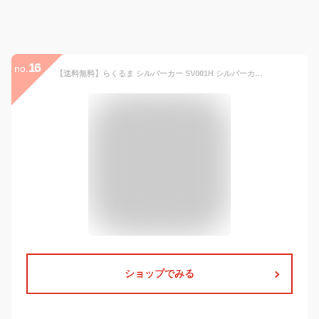
16
no.
【送料無料】らくるま シルバーカー SV001H シルバーカート 手押し車 ショッピングカート 敬老の日 お買い物 おでかけ 老人車 歩行補助車 高齢者 老人 軽量 コンパクト おしゃれ 座れる シニア 人気 安定 おりたたみ 折り畳み 大容量 シンプル 傘ホルダー
ショップでみる