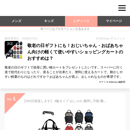
メンズ
キッズ
レディース
マイページ
本ページはプロモーションを含みます
最終更新日：2026/07/01
6140
View
37
コメント
決定
敬老の日ギフトにも！おじいちゃん・おばあちゃ
ん向けの軽くて使いやすいショッピングカートの
おすすめは？
敬老の日のギフトで祖母に買い物カートをプレゼントしたいです。スーパーに行く
道で杖代わりになったり、座ることが出来たり、便利に使えるカートで、動かしや
すい軽量のものはどれですか？おばあちゃんが喜ぶ、おしゃれなものが希望です。
キテミヨ-kitemiyo-編集部
1
no.
【365日発送します】 4輪タイプ おしゃれ 横押し可能 機内持ち込み 軽量 リュックキャリー バギング ショッピングキャリー ショッピングカート 2way 完成品 903