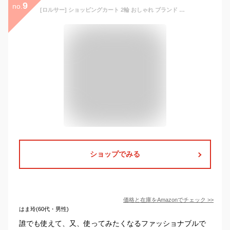
9
no.
[ロルサー] ショッピングカート 2輪 おしゃれ ブランド 軽い 静か 20133-14001 20133-14002 ROLSER nananoel 静音 軽量 キャリーカート キャリーバッグ 買い物キャリー 折りたたみ コンパクト 【210】ブラック
ショップでみる
価格と在庫を
Amazon
でチェック
>>
はま玲(60代・男性)
誰でも使えて、又、使ってみたくなるファッショナブルで