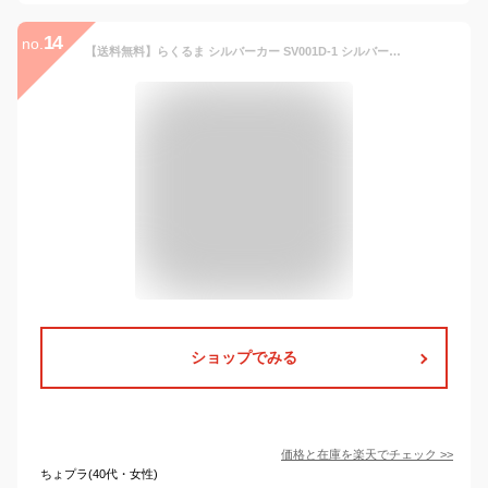
14
no.
【送料無料】らくるま シルバーカー SV001D-1 シルバーカート 手押し車 ショッピングカート 敬老の日 お買い物 おでかけ 老人車 歩行補助車 高齢者 老人 軽量 コンパクト おしゃれ 座れる シニア 人気 安定 おりたたみ 折り畳み 大容量 シンプル
ショップでみる
価格と在庫を
楽天
でチェック
>>
ちょプラ(40代・女性)