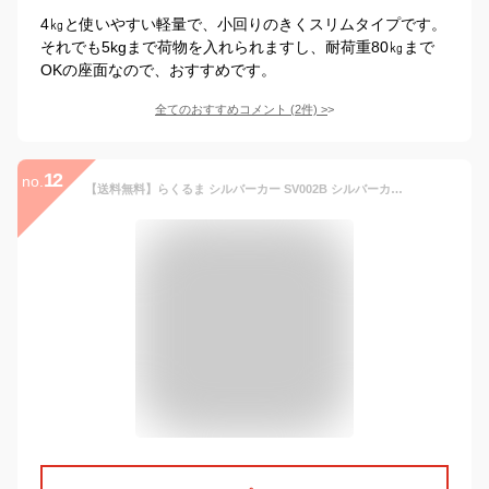
4㎏と使いやすい軽量で、小回りのきくスリムタイプです。
それでも5kgまで荷物を入れられますし、耐荷重80㎏まで
OKの座面なので、おすすめです。
全てのおすすめコメント
(
2
件)
>
12
no.
【送料無料】らくるま シルバーカー SV002B シルバーカート 手押し車 ショッピングカート 敬老の日 お買い物 おでかけ 老人車 歩行補助車 高齢者 老人 軽量 コンパクト おしゃれ 座れる シニア 人気 安定 おりたたみ 折り畳み バッグ取り外し可能 シンプル