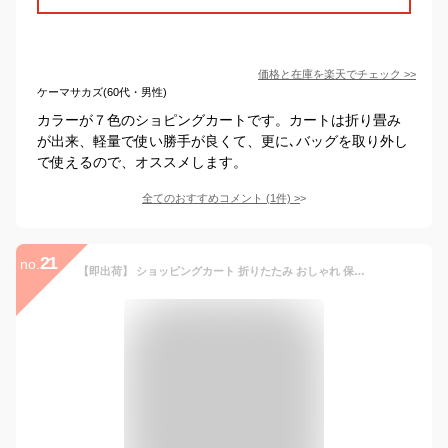
価格と在庫を
楽天
でチェック
>>
ケーマサカズ(60代・男性)
カラーが７色のショピングカートです。カートは折り畳み
が出来、軽量で使い勝手が良くて、更に､バッグを取り外し
で使えるので、オススメします。
全てのおすすめコメント
(
1
件)
>
21
no.
【即出荷】 ショッピングカート 折りたたみ おしゃれ 保冷 保温 クーラーバッグ キャリーカート イス付き 折りたたみ椅子 ショッピングバッグ コンパクト 畳める 買い物 アウトドア 運動会 軽量 cocoro【椅子付きショッピングカート】【あす楽対応】【送料無料】