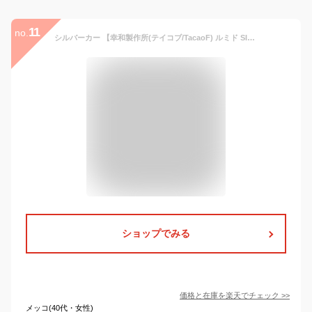
11
no.
シルバーカー 【幸和製作所(テイコブ/TacaoF) ルミド SIMD02】おしゃれ 軽量 座れる 散歩 シニア コンパクト 歩行補助 買い物 ショッピングカー 大容量 老人車 手押し車 介護 人気 送料無料 高齢者
ショップでみる
価格と在庫を
楽天
でチェック
>>
メッコ(40代・女性)