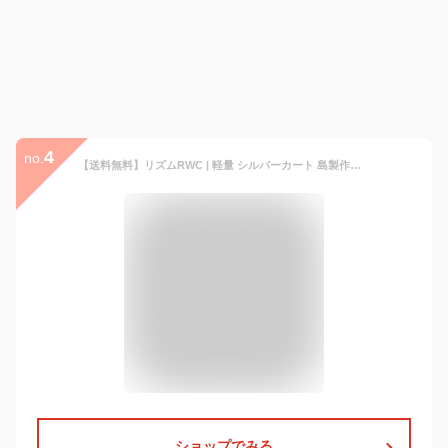
4
no.
【送料無料】リズムRWC | 軽量 シルバーカート 島製作所 折りたたみ 折り畳み ショッピングカート 大容量 椅子付き アルミ 軽い 組み立て不要 軽量 4輪 座れる おしゃれ コンパクト 折り畳み 買い物 老人車
ショップでみる