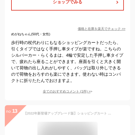
ショップでみる
価格と在庫を
楽天
でチェック
>>
めがねちゃん(50代・女性)
歩行時の杖代わりにもなるショッピングカートだったら、
引くタイプではなく手押し車タイプが楽ですね。こちらの
シルバーカー・らくるまは、4輪で安定した手押し車タイプ
で、疲れたら座ることができます。座面を引くと大きく開
いて荷物の出し入れがしやすく、バッグは取り外しできる
ので荷物をおろすのも楽にできます。使わない時はコンパ
クトに折りたたんでおけますよ。
全てのおすすめコメント
(
1
件)
>
13
no.
【2022年新登場アップグレード版】ショッピングカート 買い物カート 台車 折りたたみ キャリーカート キャンプ カート 360°回転 軽量 大容量 高耐荷重 高度調整 ブラックとレッド