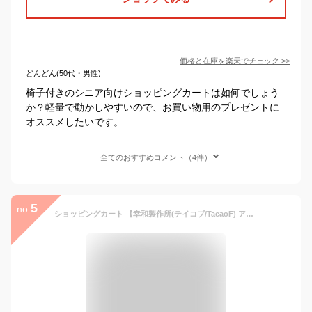
価格と在庫を
楽天
でチェック
>>
どんどん(50代・男性)
椅子付きのシニア向けショッピングカートは如何でしょう
か？軽量で動かしやすいので、お買い物用のプレゼントに
オススメしたいです。
全てのおすすめコメント（4件）
5
no.
ショッピングカート 【幸和製作所(テイコブ/TacaoF) アルミ製ショッピングカー CRS05】キャリーカート キャリーバッグ 軽量 おしゃれ 折りたたみ コンパクト 散歩 シニア 買い物 旅行 大容量 人気 送料無料