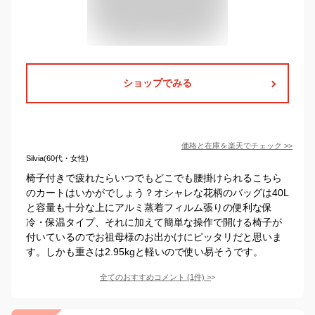
ショップでみる
価格と在庫を
楽天
でチェック
>>
Silvia(60代・女性)
椅子付きで疲れたらいつでもどこでも腰掛けられるこちら
のカートはいかがでしょう？オシャレな花柄のバッグは40L
と容量も十分な上にアルミ蒸着フィルム張りの便利な保
冷・保温タイプ、それに加えて簡単な操作で開ける椅子が
付いているのでお祖母様のお出かけにピッタリだと思いま
す。しかも重さは2.95kgと軽いので使い易そうです。
全てのおすすめコメント
(
1
件)
>