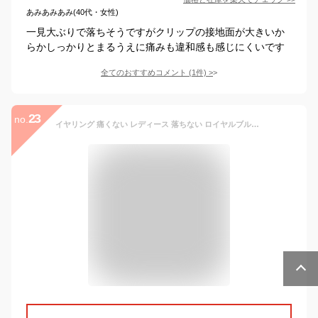
あみあみあみ(40代・女性)
一見大ぶりで落ちそうですがクリップの接地面が大きいか
らかしっかりとまるうえに痛みも違和感も感じにくいです
全てのおすすめコメント
(
1
件)
>
23
no.
イヤリング 痛くない レディース 落ちない ロイヤルブルームーンストーン・レニア K10 10金 ゴールド シリコンバネ式 簡単 楽ちん かわいい スクエアカット 6月誕生石 大人可愛い 誕生日プレゼント 女性 ジュエリー ブランド 宝石