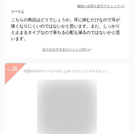
価格と在庫を
楽天
でチェック
>>
りーりよ
こちらの商品はどうでしょうか。耳に挟むだけなので耳が
痛くなりにくいのではないかと思います。また、しっかり
と止まるタイプなので落ちる心配も減るのではないかと思
います。
全てのおすすめコメント
(
1
件)
>
15
no.
半額50%OFFセール〜6/11 1:59 イヤリング ダイヤカット フープ ピアス 純チタン キャッチレス クロッシング 痛くない メンズ 黒 ガンメタ イヤーカフ レディース ブランド シンプル ゴールド おしゃれ 小ぶり