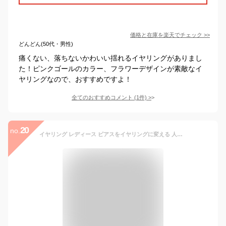
価格と在庫を
楽天
でチェック
>>
どんどん(50代・男性)
痛くない、落ちないかわいい揺れるイヤリングがありまし
た！ピンクゴールのカラー、フラワーデザインが素敵なイ
ヤリングなので、おすすめですよ！
全てのおすすめコメント
(
1
件)
>
20
no.
イヤリング レディース ピアスをイヤリングに変える 人気 痛くない 樹脂 イヤリングコンバーター ピアスみたいな ゴールド ノンホールピアス イヤリング 【 イアリング 】 ミヤビグレース Miyabi Grace