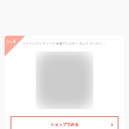
4
no.
イヤリング レディース 金属アレルギー 大ぶり ゴールド アレルギー 樹脂 クリップ ニッケルフリー アレルギー対応 痛くない ノンホール かわいい フープ ドロップ 揺れる 大きめ 両耳 | ノンホールピアス シンプル 18K 人気 アクセサリー 2000円 ポッキリ 送料無料
ショップでみる