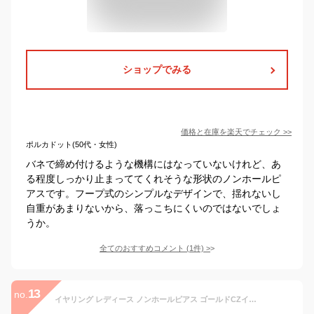
ショップでみる
価格と在庫を
楽天
でチェック
>>
ポルカドット(50代・女性)
バネで締め付けるような機構にはなっていないけれど、あ
る程度しっかり止まっててくれそうな形状のノンホールピ
アスです。フープ式のシンプルなデザインで、揺れないし
自重があまりないから、落っこちにくいのではないでしょ
うか。
全てのおすすめコメント
(
1
件)
>
13
no.
イヤリング レディース ノンホールピアス ゴールドCZイヤリング 人気 痛くない ティアドロップ 上品 大人 フォーマル キュービックジルコニア クリスタル ノンホール 樹脂 イヤリング 【イアリング】 Miyabi Grace ミヤビグレース