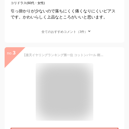
コリドラス(60代・女性)
引っ掛かりが少ないので落ちにくく痛くなりにくいピアス
です。かわいらしく上品なところがいいと思います。
全てのおすすめコメント（3件）
3
no.
【楽天イヤリングランキング第一位 コットンパール 樹脂 ノンホールピアス R-days イヤリング アレルギー対応 金属アレルギー 軽い 痛くない ※「ゆうパケット」送料無料 アクセサリー アールデイズ レディース