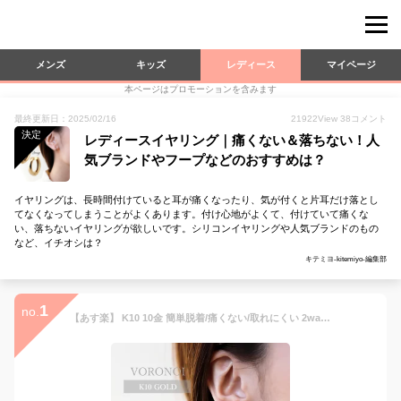
メンズ
キッズ
レディース
マイページ
本ページはプロモーションを含みます
最終更新日：2025/02/16
21922
View
38
コメント
決定
レディースイヤリング｜痛くない＆落ちない！人
気ブランドやフープなどのおすすめは？
イヤリングは、長時間付けていると耳が痛くなったり、気が付くと片耳だけ落とし
てなくなってしまうことがよくあります。付け心地がよくて、付けていて痛くな
い、落ちないイヤリングが欲しいです。シリコンイヤリングや人気ブランドのもの
など、イチオシは？
キテミヨ-kitemiyo-編集部
1
no.
【あす楽】 K10 10金 簡単脱着/痛くない/取れにくい 2way ゴールド イヤリング フープ型 イヤーカフ ノンホール 両耳用 小ぶり シンプル プチプラ YG/PG/WG 男女兼用 レディース メンズ 彼女 プレゼント ギフト 誕生日 おしゃれ 高級感 金 gold VORONOI ボロノイ 特許