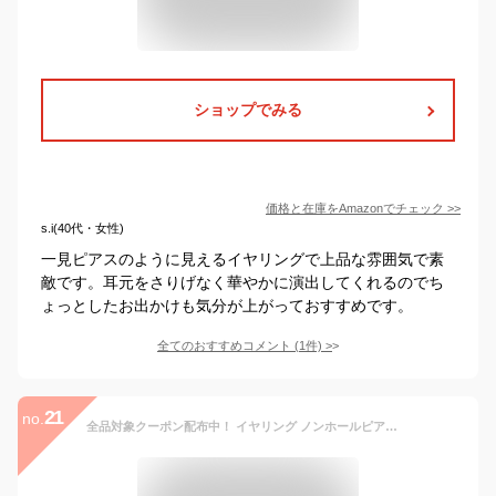
ショップでみる
価格と在庫を
Amazon
でチェック
>>
s.i(40代・女性)
一見ピアスのように見えるイヤリングで上品な雰囲気で素
敵です。耳元をさりげなく華やかに演出してくれるのでち
ょっとしたお出かけも気分が上がっておすすめです。
全てのおすすめコメント
(
1
件)
>
21
no.
全品対象クーポン配布中！ イヤリング ノンホールピアス 樹脂 日本製 ノンホール パール スワロフスキー 金属 アレルギー対応 痛くない ピアスに見える フォーマル 上品 結婚式 パーティー キュービック ジルコニア Luxury’s ゴールド シルバー 誕生日 プレゼント ギフト