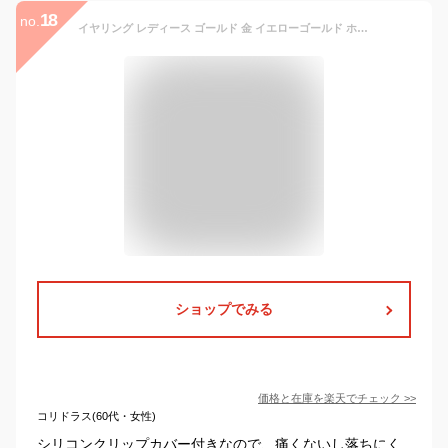
18
no.
イヤリング レディース ゴールド 金 イエローゴールド ホワイトゴールド K10 地金 10K クリップ式 痛くない 落ちにくい 金属アレルギー対応 贈り物 大人 可愛い ジュエリー アクセサリー 記念日 プレゼント 女性 誕生日 彼女 ギフト 誕生日プレゼント
ショップでみる
価格と在庫を
楽天
でチェック
>>
コリドラス(60代・女性)
シリコンクリップカバー付きなので、痛くないし落ちにく