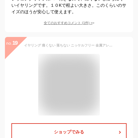
いイヤリングです。１０Kで程よい大きさ。このくらいのサ
イズのほうが安心して使えます。
全てのおすすめコメント
(
1
件)
>
19
no.
イヤリング 痛くない 落ちない ニッケルフリー 金属アレルギー 【追跡メール便OK/10-2】 花 フラワー メタル ストーン ゆれる 大きめ おしゃれ かわいい きれいめ カジュアル デート 女子会 ゴールド シルバー ピンクゴールド 春 夏 アクセサリー レディース
ショップでみる