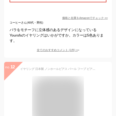
価格と在庫を
Amazon
でチェック
>>
コーヒーさん(40代・男性)
バラをモチーフに立体感のあるデザインになっている
Yoursfsのイヤリングはいかがですか。カラーは5色ありま
す。
全てのおすすめコメント
(
1
件)
>
12
no.
イヤリング 日本製 ノンホールピアス パール フープ ピアス クロッシング キャッチレス ノンホール 小ぶり かわいい 30代 40代 50代 レディース メンズ おしゃれ 人気 K18GP ブランド 痛くない 1粒 揺れる シンプル ゴールド アクセサリー