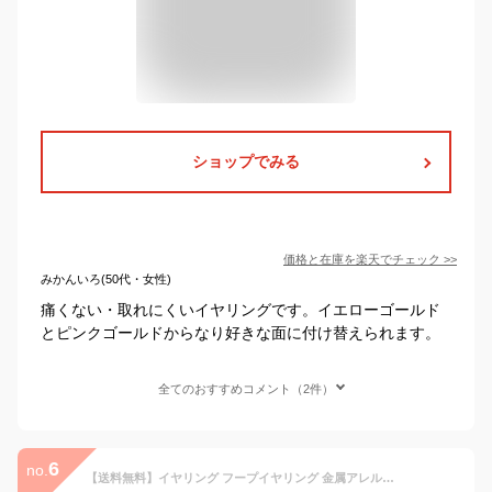
ショップでみる
価格と在庫を
楽天
でチェック
>>
みかんいろ(50代・女性)
痛くない・取れにくいイヤリングです。イエローゴールド
とピンクゴールドからなり好きな面に付け替えられます。
全てのおすすめコメント（2件）
6
no.
【送料無料】イヤリング フープイヤリング 金属アレルギー対応 ニッケルフリー ひねり メタル 直径1.3cm 幅2mm パイプタイプ | OSEWAYA 痛くない パーツ アクセサリー レディース