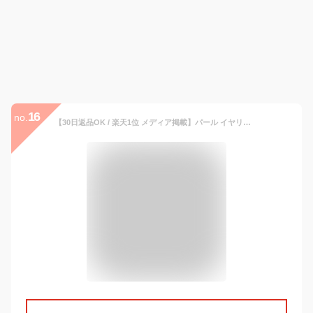
16
no.
【30日返品OK / 楽天1位 メディア掲載】パール イヤリング レディース 真珠 花珠級 国産 パールイヤリング ノンホールピアス 樹脂 金属アレルギー対応 痛くない フォーマル 人気 冠婚葬祭用 卒業式 入学式 結婚式用 七五三 普段使い あす楽