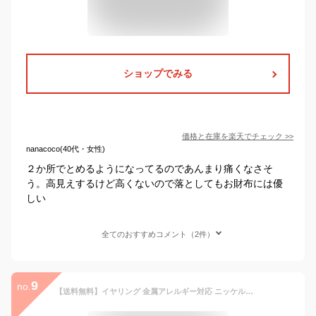
ショップでみる
価格と在庫を
楽天
でチェック
>>
nanacoco(40代・女性)
２か所でとめるようになってるのであんまり痛くなさそ
う。高見えするけど高くないので落としてもお財布には優
しい
全てのおすすめコメント（2件）
9
no.
【送料無料】イヤリング 金属アレルギー対応 ニッケルフリー ラインストーン メタル フープイヤリング | OSEWAYA アクセサリー レディース 女性 大人 痛くない プレゼント ギフト 結婚式 誕生日 おしゃれ オシャレ かわいい 可愛い シンプル