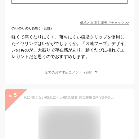
価格と在庫を
楽天
でチェック
>>
のりのりのり(50代・女性)
軽くて痛くなりにくく、落ちにくい樹脂クリップを使用し
たイヤリングはいかがでしょうか。「３連フープ」デザイ
ンのものが、大振りで存在感があり、動くたびに揺れてエ
レガントだと思うのでおすすめします。
全てのおすすめコメント（2件）
5
no.
K10 痛くない/取れにくい/簡単脱着 男女兼用 2色 YG PG WG リバーシブル フープ型 イヤーカ イヤリング ノンホール 両耳用 小ぶり シンプル ギフト レディース メンズ 彼女 プレゼント ギフト 誕生日 高級 春 夏 秋 冬 オールシーズン 金 gold VORONOI ボロノイ