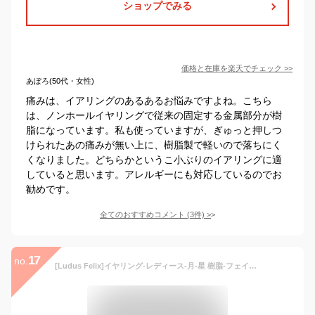
ショップでみる
価格と在庫を
楽天
でチェック
>>
あぽろ(50代・女性)
痛みは、イアリングのあるあるお悩みですよね。こちら
は、ノンホールイヤリングで従来の固定する金属部分が樹
脂になっています。私も使っていますが、ぎゅっと押しつ
けられたあの痛みが無い上に、樹脂製で軽いので落ちにく
くなりました。どちらかというこ小ぶりのイアリングに適
していると思います。アレルギーにも対応しているのでお
勧めです。
全てのおすすめコメント
(
3
件)
>
17
no.
[Ludus Felix]イヤリング-レディース-月-星 樹脂-フェイクピアス-ピアス風-ノンホールピアス (ゴールド)