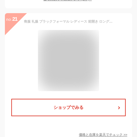
21
no.
喪服 礼服 ブラックフォーマル レディース 前開き ロング丈 送料無料 ワンピース 体型カバー 大きいサイズ ゆったり 冠婚葬祭 葬式 20代 30代 40代 50代 着痩せ マタニティ
ショップでみる
価格と在庫を
楽天
でチェック
>>