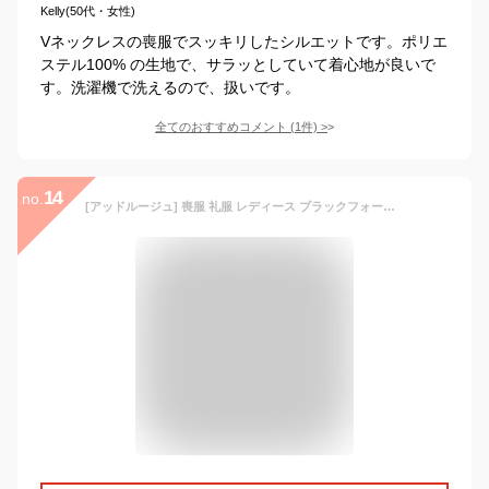
Kelly(50代・女性)
Vネックレスの喪服でスッキリしたシルエットです。ポリエ
ステル100% の生地で、サラッとしていて着心地が良いで
す。洗濯機で洗えるので、扱いです。
全てのおすすめコメント
(
1
件)
>
14
no.
[アッドルージュ] 喪服 礼服 レディース ブラックフォーマル ワンピース単品 大きいサイズ 小さいサイズ ロング丈 ゆったり 春 夏 秋 冬 オールシーズン 体型カバー 洗える【m5381】 レギュラー丈 11号