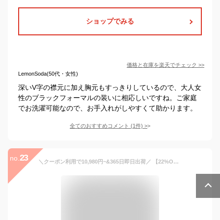
ショップでみる
価格と在庫を
楽天
でチェック
>>
LemonSoda(50代・女性)
深いV字の襟元に加え胸元もすっきりしているので、大人女
性のブラックフォーマルの装いに相応しいですね。ご家庭
でお洗濯可能なので、お手入れがしやすくて助かります。
全てのおすすめコメント
(
1
件)
>
23
no.
＼クーポン利用で10,980円~&365日即日出荷／ 【22%OFF】 喪服 礼服 レディース ワンピース 洗える ロング丈 膝下 フレア マキシ丈 ブラック フォーマル 大きいサイズ 小さいサイズ 体型カバー ゆったり 春 秋 冬 冠婚葬祭 お盆 女性 黒 葬儀 試着チケット対象