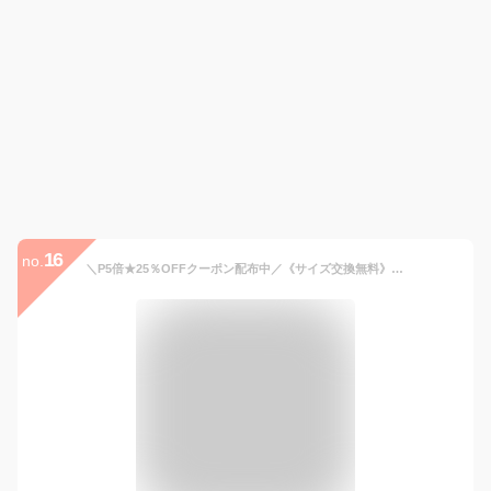
16
no.
＼P5倍★25％OFFクーポン配布中／《サイズ交換無料》喪服 礼服 レディース ブラックフォーマル 洗える サイド プリーツ ロング丈 ワンピース 大きいサイズ S-8L 体型カバー 冠婚葬祭 通夜 葬式 法事 卒業式 入学式 セレモニースーツ フォーマルスーツ 30代 40代 50代