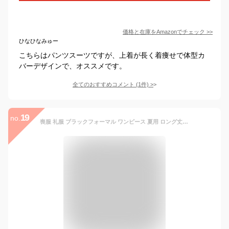
価格と在庫を
Amazon
でチェック
>>
ひなひなみゅー
こちらはパンツスーツですが、上着が長く着痩せで体型カ
バーデザインで、オススメです。
全てのおすすめコメント
(
1
件)
>
19
no.
喪服 礼服 ブラックフォーマル ワンピース 夏用 ロング丈 送料無料 体型カバー 大きいサイズ ゆったり 葬式 お通夜 法事 20代 30代 40代 50代 60代 入学式 卒業式 入園式 卒園式 お宮参り 七五三 同窓会