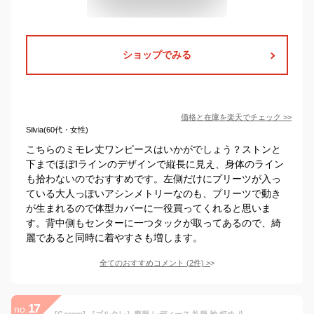
ショップでみる
価格と在庫を
楽天
でチェック
>>
Silvia(60代・女性)
こちらのミモレ丈ワンピースはいかがでしょう？ストンと
下までほぼIラインのデザインで縦長に見え、身体のライン
も拾わないのでおすすめです。左側だけにプリーツが入っ
ている大人っぽいアシンメトリーなのも、プリーツで動き
が生まれるので体型カバーに一役買ってくれると思いま
す。背中側もセンターに一つタックが取ってあるので、綺
麗であると同時に着やすさも増します。
全てのおすすめコメント
(
2
件)
>
17
no.
[Gorcre] ［ゴルクレ］喪服 レディース 礼服 袖 短め 八分 セットアップ 上品 フォーマル スカート 冠婚葬祭 (2XL)