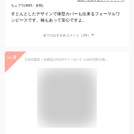
ちょプラ(40代・女性)
すとんとしたデザインで体型カバーも出来るフォーマルワ
ンピースです。袖もあって安心ですよ。
全てのおすすめコメント（2件）
9
no.
【18日限定！全商品10%OFFクーポン】≪365日即日発送≫【NHK連ドラ「おむすび」着用商品】ロング丈 洗える カレット 喪服 礼服 ブラックフォーマル ジャケット ワンピース スーツ セットアップ アンサンブル レディース 女性 ウォッシャブル 夏用 葬儀 葬式 通夜