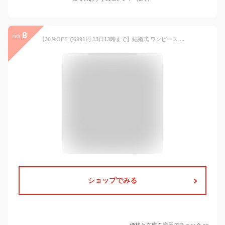
8
no.
【30％OFFで6991円 13日13時まで】結婚式 ワンピース パーティードレス ロング丈 袖あり ドレス ブラックフォーマル きれいめ レディース 大きいサイズ ミモレ丈 ゆったり 小さいサイズ 30代 40代 お呼ばれ 他と被らない 20代 50代 体型カバー 袖付き 長袖 七分袖 ロ
ショップでみる
価格と在庫を
楽天
でチェック
>>