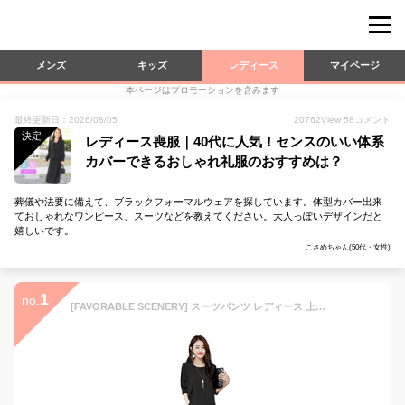
メンズ
キッズ
レディース
マイページ
本ページはプロモーションを含みます
最終更新日：2026/08/05
20762
View
58
コメント
決定
レディース喪服｜40代に人気！センスのいい体系
カバーできるおしゃれ礼服のおすすめは？
葬儀や法要に備えて、ブラックフォーマルウェアを探しています。体型カバー出来
ておしゃれなワンピース、スーツなどを教えてください。大人っぽいデザインだと
嬉しいです。
こさめちゃん(50代・女性)
1
no.
[FAVORABLE SCENERY] スーツパンツ レディース 上下3点セット セットアップ 体型カバー ワイドパンツ 通勤 ビジネス フォーマル スーツ (ブラック, l)