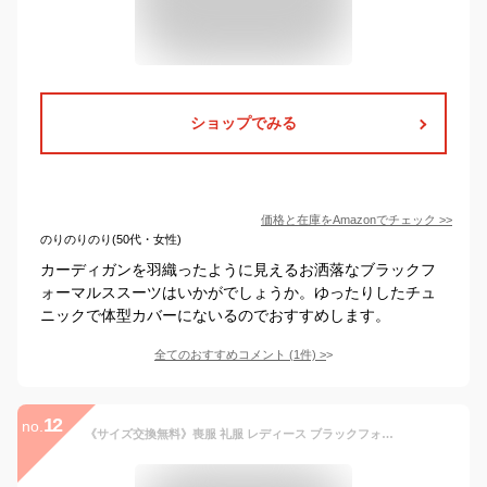
ショップでみる
価格と在庫を
Amazon
でチェック
>>
のりのりのり(50代・女性)
カーディガンを羽織ったように見えるお洒落なブラックフ
ォーマルススーツはいかがでしょうか。ゆったりしたチュ
ニックで体型カバーにないるのでおすすめします。
全てのおすすめコメント
(
1
件)
>
12
no.
《サイズ交換無料》喪服 礼服 レディース ブラックフォーマル ワンピース レディース 大きいサイズ 洗える しわ防止 スタンドカラー レース切替え 送料無料 M-5L ニッセン オールシーズン 服装 b0 冠婚葬祭 あす楽 春 夏 秋