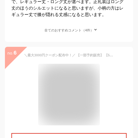
で、レギュラー丈・ロング丈が選べます。正礼装はロング
丈のほうのシルエットになると思いますが、小柄の方はレ
ギュラー丈で膝が隠れる丈感になると思います。
全てのおすすめコメント（4件）
6
no.
＼最大3000円クーポン配布中！／ 【一部予約販売】 【54%OFF】 日本製生地 喪服 レディース ロング丈 洗える ブラックフォーマル ワンピース ゆったり 体型カバー 入学式 卒業式 セレモニー 礼服 葬式 通夜 法事 冠婚葬祭 シースルー 袖 大きいサイズ 試着チケット対象