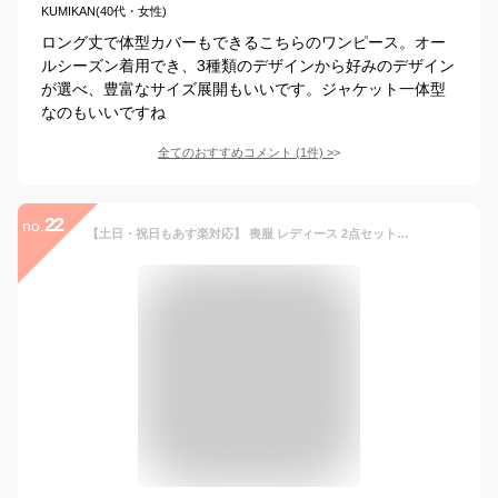
KUMIKAN(40代・女性)
ロング丈で体型カバーもできるこちらのワンピース。オー
ルシーズン着用でき、3種類のデザインから好みのデザイン
が選べ、豊富なサイズ展開もいいです。ジャケット一体型
なのもいいですね
全てのおすすめコメント
(
1
件)
>
22
no.
【土日・祝日もあす楽対応】 喪服 レディース 2点セット ワンピース スーツ 黒 礼服 ブラックフォーマル 女性 アンサンブル セット 冠婚葬祭 スーツ 洗える ウォッシャブル (9号・11号・13号・15号) M/L/LL/3L T300 30代 40代 50代【送料無料】