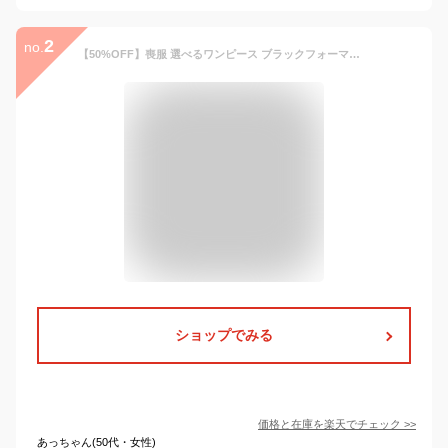
2
no.
【50%OFF】喪服 選べるワンピース ブラックフォーマル 礼服 洗える レディース 通夜 お葬式 黒 スーツ 20代 30代 40代 50代 60代 サイズ豊富 葬儀 冠婚葬祭 家族葬 オールシーズン フォーマルスーツ 送料無料 3着試着チケット対象 MK-0108
ショップでみる
価格と在庫を
楽天
でチェック
>>
あっちゃん(50代・女性)