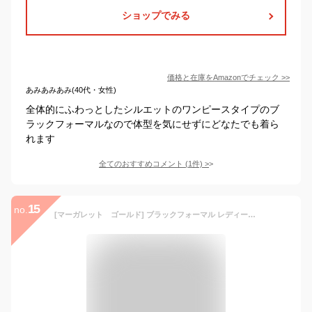
ショップでみる
価格と在庫を
Amazon
でチェック
>>
あみあみあみ(40代・女性)
全体的にふわっとしたシルエットのワンピースタイプのブ
ラックフォーマルなので体型を気にせずにどなたでも着ら
れます
全てのおすすめコメント
(
1
件)
>
15
no.
[マーガレット ゴールド] ブラックフォーマル レディース 喪服 アンサンブル ワンピース 礼服 洗える 冠婚葬祭 m433-13