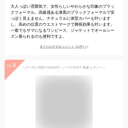
大人っぽい雰囲気で、女性らしいやわらかな印象のブラッ
クフォーマル。高級感ある漆黒のブラックフォーマルで安
っぽく見えません。ナチュラルに体型カバーも叶います
し、高めの位置のウエストマークで脚長効果も叶います。
一着でもサマになるワンピース、ジャケットでオールシー
ズン着られるのも便利ですよ。
全てのおすすめコメント
(
11
件)
>
3
no.
＼クーポン利用で10990円～／〜47％OFF 喪服 レディース ブラックフォーマル 礼服 アンサンブル オールシーズン対応 フォーマル 洗える 前開き 大きいサイズ 30代 40代 50代 体型カバー スタイルアップ おしゃれ 即日発送 試着チケット対象