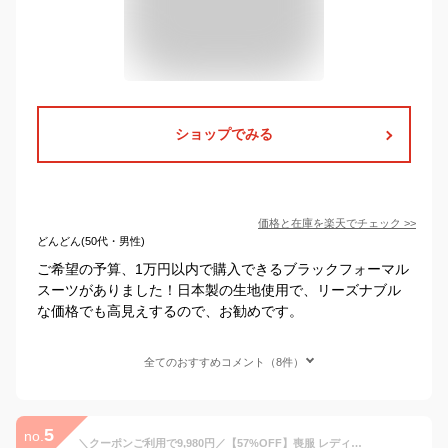
ショップでみる
価格と在庫を
楽天
でチェック
>>
どんどん(50代・男性)
ご希望の予算、1万円以内で購入できるブラックフォーマル
スーツがありました！日本製の生地使用で、リーズナブル
な価格でも高見えするので、お勧めです。
全てのおすすめコメント（8件）
5
no.
＼クーポンご利用で9,980円／【57%OFF】喪服 レディース ブラックフォーマル 大きいサイズ ロング丈 前開き 夏用 春 夏 秋 冬 オールシーズン セット 選べる 洗える フォーマルスーツ 冠婚葬祭 ワンピース ゆったり 体型カバー 礼服 試着チケット対象