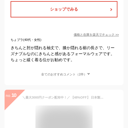
ショップでみる
価格と在庫を
楽天
でチェック
>>
ちょプラ(40代・女性)
きちんと肘が隠れる袖丈で、膝か隠れる裾の長さで、リー
ズナブルなのにきちんと感があるフォーマルウェアです。
ちょっと緩く着る位がお勧めです。
全てのおすすめコメント（2件）
10
no.
＼最大3000円クーポン配布中！／ 【48%OFF】 日本製生地 喪服 レディース ロング丈 洗える ブラックフォーマル ワンピース ゆったり 体型カバー 礼服 葬式 通夜 冠婚葬祭 ロールカラー 春 夏 秋 冬 涼しい お盆 夏用にも 試着チケット対象