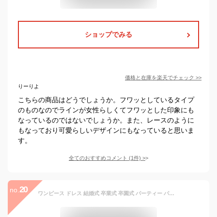
ショップでみる
価格と在庫を
楽天
でチェック
>>
りーりよ
こちらの商品はどうでしょうか。フワッとしているタイプ
のものなのでラインが女性らしくてフワッとした印象にも
なっているのではないでしょうか。また、レースのように
もなっており可愛らしいデザインにもなっていると思いま
す。
全てのおすすめコメント
(
1
件)
>
20
no.
ワンピース ドレス 結婚式 卒業式 卒園式 パーティー パーティードレス Aライン リボン ハイウエスト 2way ロング丈 七分袖 春 秋 冬 フォーマル お呼ばれ 発表会 謝恩会 ママ服 大きいサイズ-black||S