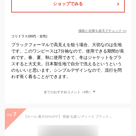
ショップでみる
価格と在庫を
楽天
でチェック
>>
コリドラス(60代・女性)
ブラックフォーマルで高見えを狙う場合、大切なのは生地
です。このワンピースは7分袖なので、使用できる期間が長
めです。春、夏、秋に使用できて、冬はジャケットをプラ
スすると大丈夫。日本製生地で自分で洗えるというという
のもいいと思います。シンプルデザインなので、流行を問
わず長く着ることができます。
全てのおすすめコメント（4件）
7
no.
【セール 最大55%OFF】 喪服 礼服 レディース ブラックフォーマル フォーマルスーツ 大きいサイズ ワンピース スーツ 2点セット ロング丈 秋 冬 40代 50代 60代 オールシーズン セット 選べる 洗える 七五三 ママ スーツ 母親 法事 冠婚葬祭 ワンピース 体型カバー あす楽