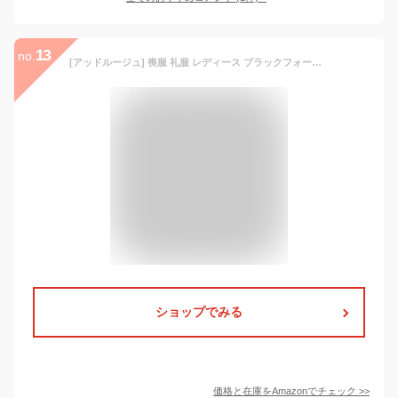
13
no.
[アッドルージュ] 喪服 礼服 レディース ブラックフォーマル ワンピース単品 大きいサイズ 小さいサイズ ロング丈 ゆったり 春 夏 秋 冬 オールシーズン 体型カバー 洗える【m5380】 レギュラー丈 9号
ショップでみる
価格と在庫を
Amazon
でチェック
>>