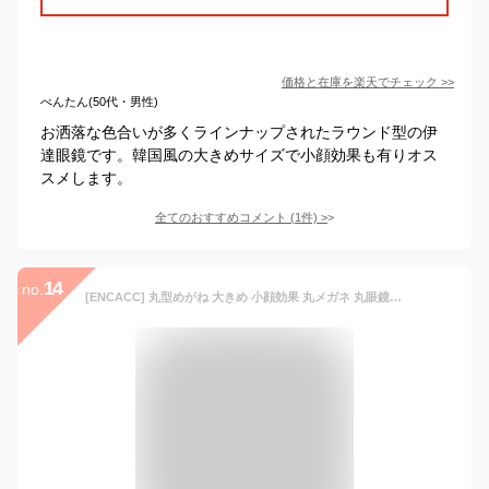
価格と在庫を
楽天
でチェック
>>
べんたん(50代・男性)
お洒落な色合いが多くラインナップされたラウンド型の伊
達眼鏡です。韓国風の大きめサイズで小顔効果も有りオス
スメします。
全てのおすすめコメント
(
1
件)
>
14
no.
[ENCACC] 丸型めがね 大きめ 小顔効果 丸メガネ 丸眼鏡 伊達メガネレンズ UVカット機能復古デザイン ノーズパッド ファッション クラッシク35284 (ゴールド)