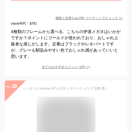
価格と在庫を
au PAY マーケット
でチェック
>>
yaya(40代・女性)
4種類のフレームから選べる、こちらの伊達メガネはいかが
ですか？ポイントにゴールドが使われており、おしゃれ上
級者な感じがします。定番はブラックやレオパートです
が、グレーも馴染みやすい色でおしゃれ感があっていいと
思います。
全てのおすすめコメント
(
1
件)
>
19
no.
レンサン) LianSan PCメガネ レディース メンズ 女性 男性 丸型 おしゃれ オフィス ゲーム ブルーライトカット メタル 青色光カット PCグラス パソコン用メガネ 2200G ラウンド型 ずれ落ち防止 丈夫