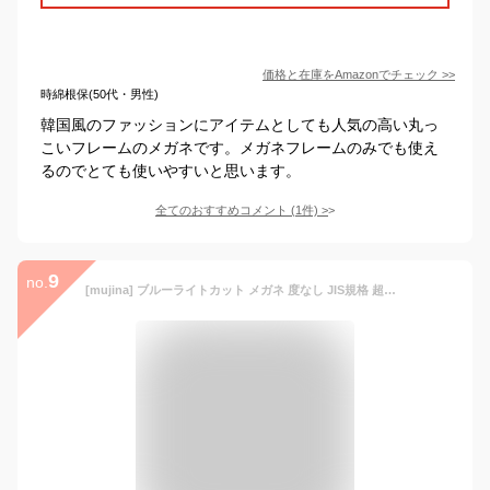
価格と在庫を
Amazon
でチェック
>>
時綿根保(50代・男性)
韓国風のファッションにアイテムとしても人気の高い丸っ
こいフレームのメガネです。メガネフレームのみでも使え
るのでとても使いやすいと思います。
全てのおすすめコメント
(
1
件)
>
9
no.
[mujina] ブルーライトカット メガネ 度なし JIS規格 超軽量 TR90フレーム PCメガネ UVカット パソコン用 視力保護 ウェリントン型 伊達メガネ 男女兼用【国内検査機関試験済】 (クリア)