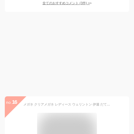
全てのおすすめコメント
(
3
件)
>
16
no.
メガネ クリアメガネ レディース ウェリントン 伊達 だて 鼻あて 透明 クリア 黒 ブラック 韓国 ファッション