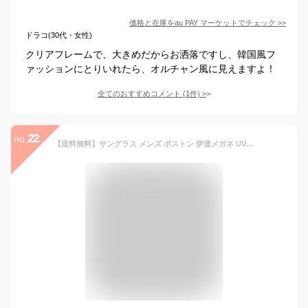
価格と在庫を
au PAY マーケット
でチェック
>>
ドラコ(30代・女性)
クリアフレームで、大きめだからお洒落ですし、韓国風フ
ァッションにとりいれたら、オルチャン風に見えますよ！
全てのおすすめコメント
(
1
件)
>
22
no.
【送料無料】サングラス メンズ ボストン 伊達メガネ UVカット カラーレンズ レディース ユニセックス メガネ フレーム 眼鏡 ダテメガネ ウェリントン 黒ぶち 丸メガネ カラーレンズ 丸 ダテ 黒 人気 丸型 ボスリントン