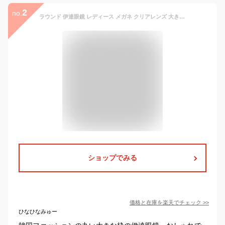
2
no.
ラウンド 伊達眼鏡 レディース メガネ クリアレンズ 大きめ 丸型 クラシカル 眼鏡 伊達メガネ サングラス おしゃれ かわいい 小顔効果 ボストン 紫外線対策 ファッション アイテム デイリー ファッション雑貨 韓国ファッション あす楽対応【メール便送料無料】
ショップでみる
価格と在庫を
楽天
でチェック
>>
ひなひなみゅー