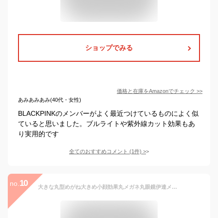
ショップでみる
価格と在庫を
Amazon
でチェック
>>
あみあみあみ(40代・女性)
BLACKPINKのメンバーがよく最近つけているものによく似
ていると思いました。ブルライトや紫外線カット効果もあ
り実用的です
全てのおすすめコメント
(
1
件)
>
10
no.
大きな丸型めがね大きめ小顔効果丸メガネ丸眼鏡伊達メガネレンズUVカット機能復古デザインファッションクラッシク (クリア 20472)