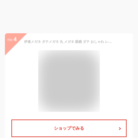
4
no.
伊達メガネ ダテメガネ 丸 メガネ 眼鏡 ダテ おしゃれ レディース メンズ ユニセックス ボストン かわいい 可愛い おしゃれ 伊達眼鏡 UVカット ラウンド アイドル 女優 モデル Kpop 韓国 ウイルス対策 高見え 小顔効果 黒 デイリー カジュアル 小物 ファッション雑貨 ギフト
ショップでみる