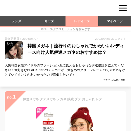
メンズ
キッズ
レディース
マイページ
本ページはプロモーションを含みます
最終更新日：2026/04/07
29029
View
33
コメント
決定
韓国メガネ｜流行りのおしゃれでかわいいレディ
ース向け人気伊達メガネのおすすめは？
人気韓国女性アイドルのファッション風に見えるおしゃれな伊達眼鏡を教えてくだ
さい！大好きなBLACKPINKのメンバーが、大きめのクリアフレームの丸メガネをか
けていてすごくかわいかったので真似したいです！
たかちぃ(20代・女性)
1
no.
伊達メガネ ダテメガネ メガネ 眼鏡 ダテ おしゃれ レディース メンズ ユニセックス ボストン かわいい 可愛い おしゃれ 伊達眼鏡 UVカット ラウンド アイドル 女優 モデル Kpop 韓国 ウイルス対策 高見え 小顔効果 黒 デイリー カジュアル 小物 ファッション雑貨 ギフト