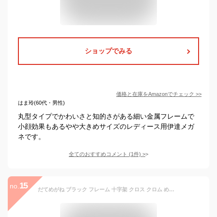
ショップでみる
価格と在庫を
Amazon
でチェック
>>
はま玲(60代・男性)
丸型タイプでかわいさと知的さがある細い金属フレームで
小顔効果もあるやや大きめサイズのレディース用伊達メガ
ネです。
全てのおすすめコメント
(
1
件)
>
15
no.
だてめがね ブラック フレーム 十字架 クロス クロム めがね ブルーライト カット おしゃれ女子 大きめサイズ 小顔効果 すっぴん隠し 韓国 オルチャン ファッション 眼鏡 大きい メガネ ビッグフレーム シルエット 伊達メガネ おしゃれ かわいい レディース