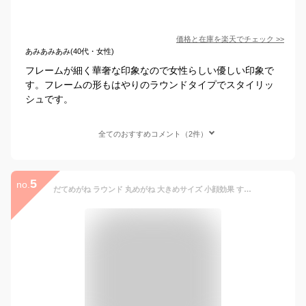
価格と在庫を
楽天
でチェック
>>
あみあみあみ(40代・女性)
フレームが細く華奢な印象なので女性らしい優しい印象で
す。フレームの形もはやりのラウンドタイプでスタイリッ
シュです。
全てのおすすめコメント（2件）
5
no.
だてめがね ラウンド 丸めがね 大きめサイズ 小顔効果 すっぴん隠し ブルーライト カット レンズ 韓国 オルチャン ファッション 眼鏡 大きい メガネ ビッグフレーム 丸いシルエット 伊達メガネ おしゃれ かわいい レディース (ゴールド / シルバー / ブラック)