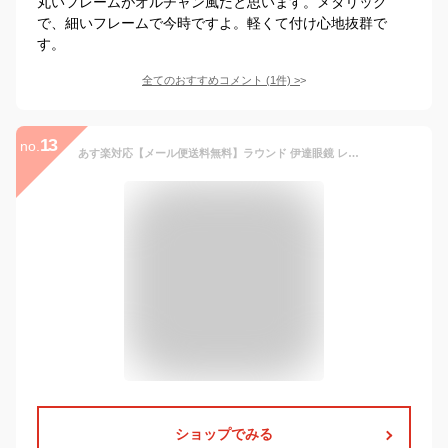
丸いフレームがオルチャン風だと思います。メタリック
で、細いフレームで今時ですよ。軽くて付け心地抜群で
す。
全てのおすすめコメント
(
1
件)
>
13
no.
あす楽対応【メール便送料無料】ラウンド 伊達眼鏡 レディース メガネ クリアレンズ 丸型 クラシカル 眼鏡 伊達メガネ サングラス おしゃれ かわいい 小顔効果 ボストン 紫外線対策 ファッション アイテム デイリー カジュアル 小物 ファッション雑貨 韓国ファッション
ショップでみる