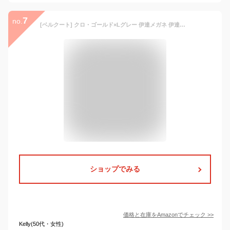
7
no.
[ベルクート] クロ・ゴールド×Lグレー 伊達メガネ 伊達眼鏡 だてめがね だて眼鏡 度なしメガネ ファッションメガネ めがね 眼鏡 メンズ レディース 丸 四角 透明 色付き 小さい 大きい uvカット 紫外線カット 1040103-F-100b
ショップでみる
価格と在庫を
Amazon
でチェック
>>
Kelly(50代・女性)