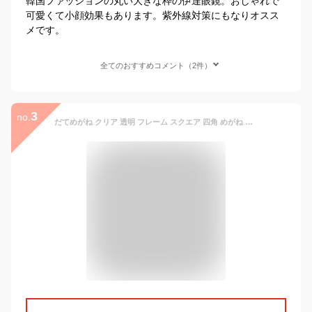
韓国ファッションの丸い大きな枠の伊達眼鏡。おしゃれで
可愛くて小顔効果もあります。紫外線対策にもなりオスス
メです。
全てのおすすめコメント（2件）
3
no.
だてめがね クリア 透明 フレーム スクエア 四角 めがね ブルーライト カット おしゃれ女子 大きめサイズ 小顔効果 すっぴん隠し 韓国 オルチャン ファッション 眼鏡 大きい メガネ ビッグフレーム 丸いシルエット 伊達メガネ おしゃれ かわいい レディース