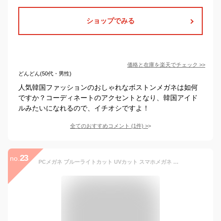
ショップでみる
価格と在庫を
楽天
でチェック
>>
どんどん(50代・男性)
人気韓国ファッションのおしゃれなボストンメガネは如何
ですか？コーディネートのアクセントとなり、韓国アイド
ルみたいになれるので、イチオシですよ！
全てのおすすめコメント
(
1
件)
>
23
no.
PCメガネ ブルーライトカット UVカット スマホメガネ 伊達メガネ おしゃれ かわいい ティーンズ ドライバー付き ケース付き 機能性 眼精