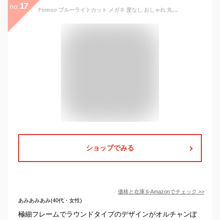
17
no.
Firmoo ブルーライトカット メガネ 度なし おしゃれ 丸メガネ 伊達メガネ だてめがね メンズ 眼鏡 超軽量 パソコン用メガネ pc用メガネ スマホ用 HEV99％カット UVカット 紫外線カット 輻射防止 視力保護 睡眠改善 目の疲れを緩和する クリアレンズ 男女兼用
ショップでみる
価格と在庫を
Amazon
でチェック
>>
あみあみあみ(40代・女性)
極細フレームでラウンドタイプのデザインがオルチャンぽ