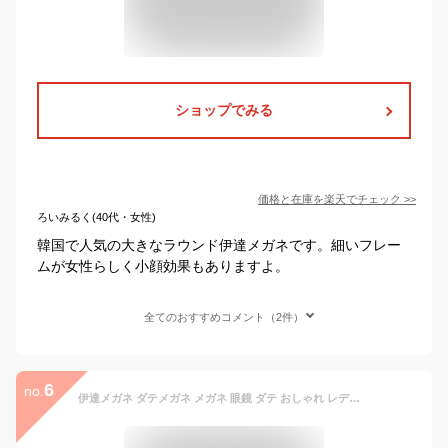
ショップでみる
価格と在庫を
楽天
でチェック
>>
ろいみるく(40代・女性)
韓国で人気の大きなラウンド伊達メガネです。細いフレー
ムが女性らしく小顔効果もありますよ。
全てのおすすめコメント（2件）
6
no.
伊達メガネ ダテメガネ メガネ 眼鏡 ダテ おしゃれ レディース メンズ ユニセックス ボストン かわいい 可愛い おしゃれ 伊達眼鏡 UVカット ラウンド アイドル 女優 モデル Kpop 韓国 ウイルス対策 高見え 小顔効果 男女兼用 黒 カジュアル 小物 ファッション雑貨 ギフト