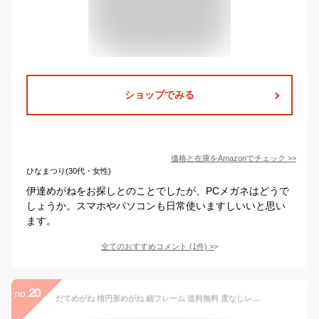
ショップでみる
価格と在庫を
Amazon
でチェック
>>
ひなまつり(30代・女性)
伊達めがねをお探しとのことでしたが、PCメガネはどうで
しょうか。スマホやパソコンも日常使いますしいいと思い
ます。
全てのおすすめコメント
(
1
件)
>
20
no.
だてめがね 楕円形めがね 細フレーム 送料無料 度なしレンズ おしゃれ女子 大きめサイズ 小顔効果 すっぴん隠し レンズ 韓国 ファッショ