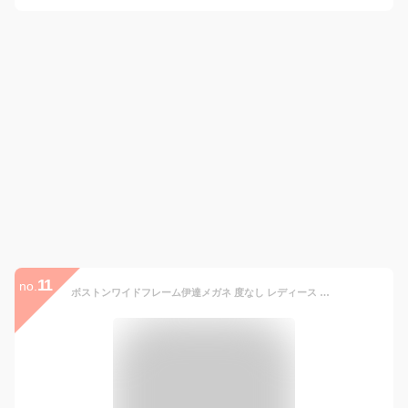
11
no.
ボストンワイドフレーム伊達メガネ 度なし レディース メンズ ユニセックス 大きい サイズ 丸 サークル ラウンド だてメガネ 伊達眼鏡 おしゃれ サングラス 小物 クリア 軽い 軽量 レトロ 可愛い プレゼント 雑貨 メール便 2206ss