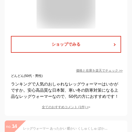
ショップでみる
価格と在庫を
楽天
でチェック
>>
どんどん(50代・男性)
ランキングで人気のおしゃれなレッグウォーマーはいかが
ですか。安心高品質な日本製、寒い冬の防寒対策になる上
品なレッグウォーマーなので、50代の方におすすめです！
全てのおすすめコメント
(
1
件)
>
14
no.
レッグウォーマー あったかい 暖かい くしゅくしゅ ぽかぽか もこもこ ロング ミディアム丈 美脚 かわいい おしゃれ 冷え性 防寒 寒さ対策 足元 足首 秋 秋用 冬 冬用 レディース 靴下 ソックス 防寒 冷房対策 オフィス ヨガ バレエ ウォーキング フィットネス