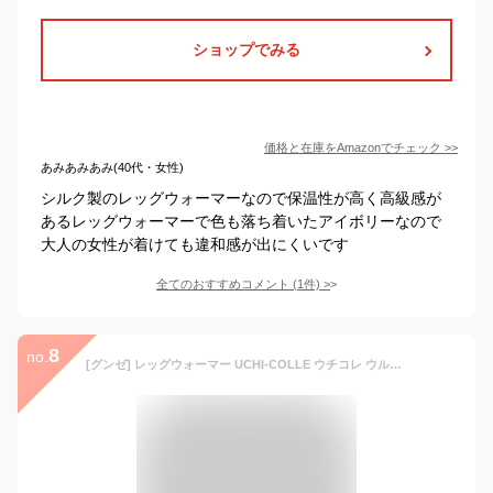
ショップでみる
価格と在庫を
Amazon
でチェック
>>
あみあみあみ(40代・女性)
シルク製のレッグウォーマーなので保温性が高く高級感が
あるレッグウォーマーで色も落ち着いたアイボリーなので
大人の女性が着けても違和感が出にくいです
全てのおすすめコメント
(
1
件)
>
8
no.
[グンゼ] レッグウォーマー UCHI-COLLE ウチコレ ウルトラヒート 裏ボア 内側マシュマロタッチ レディース ベ－ジュ フリーサイズ