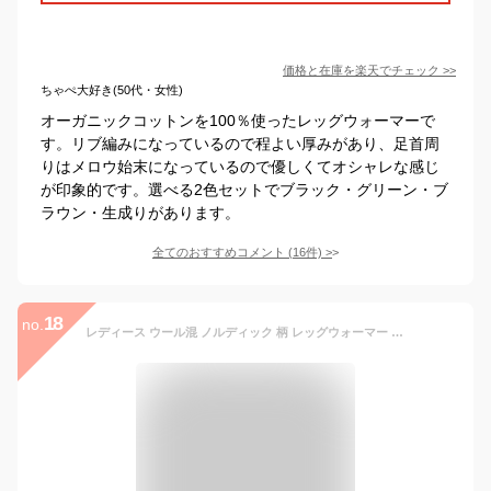
価格と在庫を
楽天
でチェック
>>
ちゃぺ大好き(50代・女性)
オーガニックコットンを100％使ったレッグウォーマーで
す。リブ編みになっているので程よい厚みがあり、足首周
りはメロウ始末になっているので優しくてオシャレな感じ
が印象的です。選べる2色セットでブラック・グリーン・ブ
ラウン・生成りがあります。
全てのおすすめコメント
(
16
件)
>
18
no.
レディース ウール混 ノルディック 柄 レッグウォーマー 北欧 デザイン 秋 冬 全6色（ブラック/カーキ/ネイビー/レッド/ロイヤルブルー/クリーム）