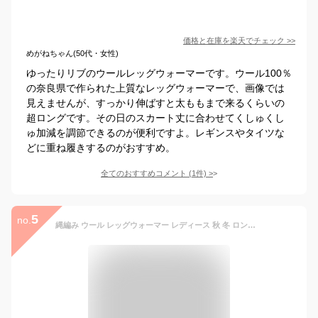
価格と在庫を
楽天
でチェック
>>
めがねちゃん(50代・女性)
ゆったりリブのウールレッグウォーマーです。ウール100％
の奈良県で作られた上質なレッグウォーマーで、画像では
見えませんが、すっかり伸ばすと太ももまで来るくらいの
超ロングです。その日のスカート丈に合わせてくしゅくし
ゅ加減を調節できるのが便利ですよ。レギンスやタイツな
どに重ね履きするのがおすすめ。
全てのおすすめコメント
(
1
件)
>
5
no.
縄編み ウール レッグウォーマー レディース 秋 冬 ロング 超ロング 柄 アームウォーマー あったかい あったか 暖かい おしゃれ かわいい 足首 模様 防寒 温かい ニット 厚手 冷えとり 冷え 足元 足首 日本製 841[I:9/20]