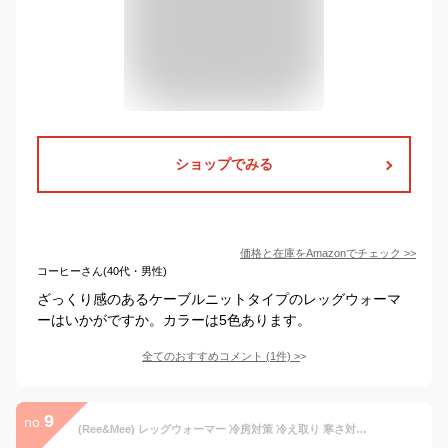
ショップでみる
価格と在庫を
Amazon
でチェック
>>
コーヒーさん(40代・男性)
ざっくり感のあるケーブルニットタイプのレッグウォーマ
ーはいかがですか。カラーは5色あります。
全てのおすすめコメント
(
1
件)
>
9
no.
(Ree&Mee) レッグウォーマー 冷房対策 冷え取り 寒さ対策 ルーズソックス サイハイ ニット 防寒 グッズ ルーズ タイプ 靴下 (ダークグレー)