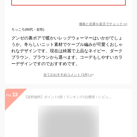
価格と在庫を
楽天
でチェック
>>
ろっころ(60代・女性)
グンゼの裏ボアで暖かいレッグウォーマーはいかがでしょ
うか。冬らしいニット素材でケーブル編みが可愛くおしゃ
れなデザインです。現在は綺麗で上品なネイビー、ダーク
ブラウン、ブラウンから選べます。コーデもしやすいカラ
ーデザインですのでおすすめです。
全てのおすすめコメント
(
1
件)
>
13
no.
【送料無料】ポイント5倍！ランキング1位獲得！レビュー9500件超！健康足首ウォーマー2組セット asikubi-003【レッグウォーマー 足首ウォーマー あったか あたためる 冷え対策 冷房 冷えとり しめつけない ゆったり 睡眠 快眠 熟睡 シルク 足首丈 日本製 温むすび 山忠】