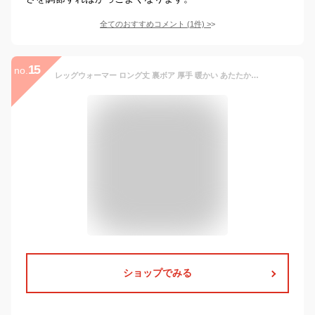
全てのおすすめコメント
(
1
件)
>
15
no.
レッグウォーマー ロング丈 裏ボア 厚手 暖かい あたたかい 裏起毛 かわいい 保温 ロング ゆったり 防寒対策 防寒 冬 冬用 秋 冷え取り 冷え性 ルームウェア アウトドア レディース 無地 シンプル 縄編み もこもこ ふわふわ *y3-1t
ショップでみる