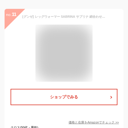
11
no.
[グンゼ] レッグウォーマー SABRINA サブリナ 絹合わせ 表糸綿100 肌側絹100 レディース モクグレー フリーサイズ
ショップでみる
価格と在庫を
Amazon
でチェック
>>
クロス(50代・男性)