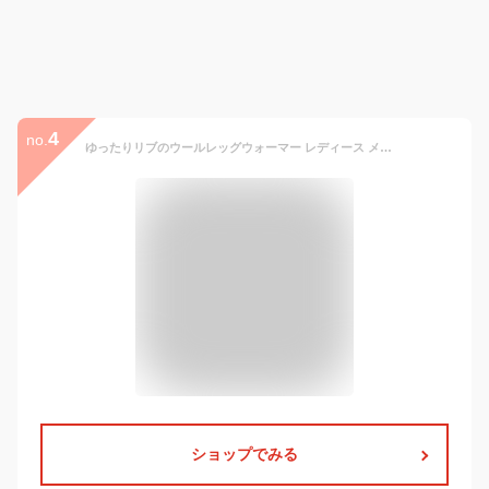
4
no.
ゆったりリブのウールレッグウォーマー レディース メンズ 秋 冬 ウール100% ロング 超ロング 膝上 大きいサイズ 冷え取り 冷えとり あったか 温かい ゆったり ゴムなし おしゃれ 日本製 841[I:9/10]
ショップでみる