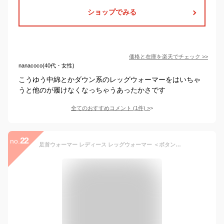
ショップでみる
価格と在庫を
楽天
でチェック
>>
nanacoco(40代・女性)
こうゆう中綿とかダウン系のレッグウォーマーをはいちゃ
うと他のが履けなくなっちゃうあったかさです
全てのおすすめコメント
(
1
件)
>
22
no.
足首ウォーマー レディース レッグウォーマー ＜ボタン＞【全5色】ふっくらウール 羊毛 ぽかぽか 暖かい 冷え取り