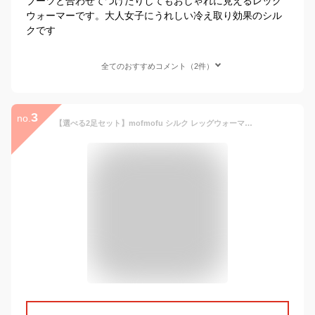
ブーツと合わせてつけたりしてもおしゃれに見えるレッグ
ウォーマーです。大人女子にうれしい冷え取り効果のシル
クです
全てのおすすめコメント（2件）
3
no.
【選べる2足セット】mofmofu シルク レッグウォーマー アームウォーマー ロング レディース メンズ 睡眠 おやすみ 薄手 寝る用 こむら返り 締め付けない 温める 秋冬 冬用 日本製 ゆったり 裏地 絹100％ シルク100％ あったかい おしゃれ かわいい 妊婦