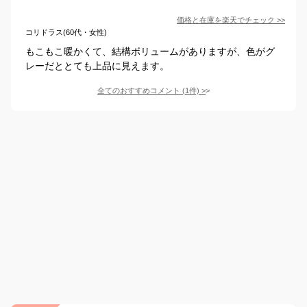
価格と在庫を
楽天
でチェック
>>
コリドラス(60代・女性)
もこもこ暖かくて、結構ボリュームがありますが、色がグ
レーだととても上品に見えます。
全てのおすすめコメント
(
1
件)
>