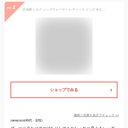
2
no.
正活絹 シルク レッグウォーマー レディース メンズ 冷えとり 冷え取り 絹100% あたたかい 防寒 冷房対策 日本製 841
ショップでみる
価格と在庫を
楽天
でチェック
>>
nanacoco(40代・女性)