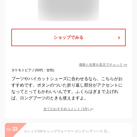
ショップでみる
価格と在庫を
楽天
でチェック
>>
タケモトピアノ(50代・女性)
ブーツやハイカットシューズに合わせるなら、こちらがお
すすめです。ボタンのついた折り返し部分がアクセントに
なってとってもかわいいんです。ふくらはぎまで上げれ
ば、ロングブーツのときも使えますよ。
全てのおすすめコメント
(
1
件)
>
23
no.
カシミヤ100％ レッグウォーマー ロング レディース 日本製 ゆったり 厚手 冬 秋 冷え対策 冷えとり 冷え性 防寒 温活 シンプル 暖かい あたたかい カシミア ニット 女性 シンプル 無地 かわいい プロディガル