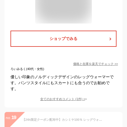
ショップでみる
価格と在庫を
楽天
でチェック
>>
ろいみるく(40代・女性)
優しい印象のノルディックデザインのレッグウォーマーで
す。パンツスタイルにもスカートにも合うのでお勧めで
す。
全てのおすすめコメント
(
1
件)
>
19
no.
【24h限定クーポン配布中】カシミヤ100％ レッグウォーマー ロング レディース 日本製 ゆったり 厚手 冬 秋 冷え対策 冷えとり 冷え性 防寒 温活 シンプル 暖かい あたたかい カシミア ニット 女性 シンプル 無地 かわいい プロディガル