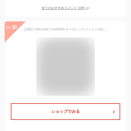
全てのおすすめコメント
(
1
件)
>
10
no.
【2色】ORGANIC GARDEN オーガニックコットン100％ かかとあきウォーマー レディース [8-8860] オーガニックガーデン 奈良 ヤマヤ レッグウォーマー ウォーマー フットウェア ヨガソックス トレンカ つま先なし 防寒 保温 冷え 冷え性 レディース 女性用 綿100％ 日本製
ショップでみる