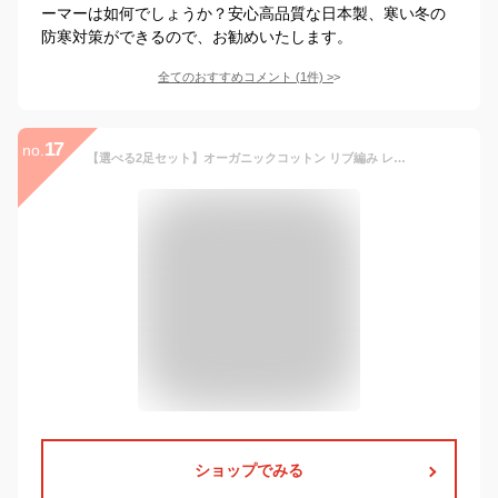
ーマーは如何でしょうか？安心高品質な日本製、寒い冬の
防寒対策ができるので、お勧めいたします。
全てのおすすめコメント
(
1
件)
>
17
no.
【選べる2足セット】オーガニックコットン リブ編み レッグウォーマー ロング レディース メンズ 夏用 春夏 睡眠 薄手 締め付けない 温める 日本製 ゆったり 冷え サポーター あったかい ふくらはぎ おしゃれ かわいい 妊婦 寝る用 冷え性 レギンス風
ショップでみる