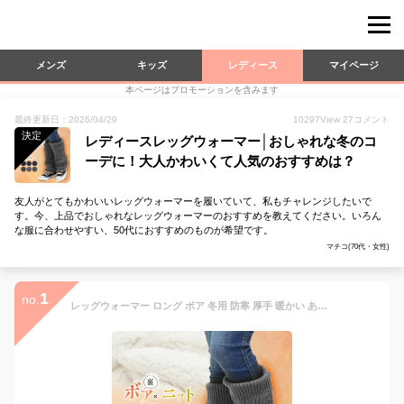
メンズ
キッズ
レディース
マイページ
本ページはプロモーションを含みます
最終更新日：2026/04/29
10297
View
27
コメント
決定
レディースレッグウォーマー│おしゃれな冬のコ
ーデに！大人かわいくて人気のおすすめは？
友人がとてもかわいいレッグウォーマーを履いていて、私もチャレンジしたいで
す。今、上品でおしゃれなレッグウォーマーのおすすめを教えてください。いろん
な服に合わせやすい、50代におすすめのものが希望です。
マチコ(70代・女性)
1
no.
レッグウォーマー ロング ボア 冬用 防寒 厚手 暖かい あったか 裏起毛 かわいい 保温 ロング丈 ゆったり 防寒対策 冬 冷え取り ルームウェア アウトドア レディース 無地 シンプル 縄編み もこもこ ふわふわ po *y3-1t