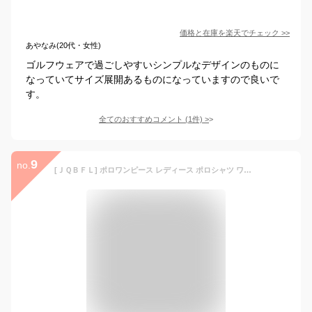
価格と在庫を
楽天
でチェック
>>
あやなみ(20代・女性)
ゴルフウェアで過ごしやすいシンプルなデザインのものに
なっていてサイズ展開あるものになっていますので良いで
す。
全てのおすすめコメント
(
1
件)
>
9
no.
[ＪＱＢＦＬ] ポロワンピース レディース ポロシャツ ワンピース 夏 ロングワンピース 半袖 tシャツワンピース ロング丈 体型カバー ゴルフウェア スポーツ 大きいサイズ(Wネイビー)