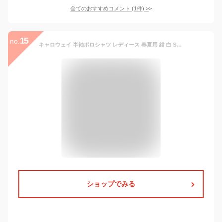
全てのおすすめコメント
(
1
件)
>
15
no.
キャロウェイ 半袖ポロシャツ レディース 春夏用 紺 白 S M L c23134204【 あす楽 送料無料 】 [ callaway ゴルフウェア ゴルフ golf キャラウェイ 半袖 ポロシャツ ポロ 吸汗速乾 かわいい ギフト プレゼント 夏 セール アウトレット 母の日 ]
ショップでみる