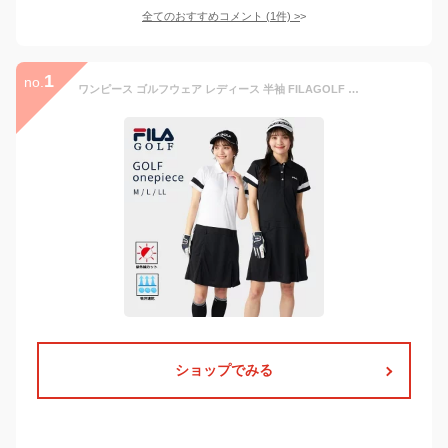
全てのおすすめコメント
(
1
件)
>
1
no.
ワンピース ゴルフウェア レディース 半袖 FILAGOLF フィラ オシャレ 50代40代30代20代 スポーツ 755522w
ショップでみる