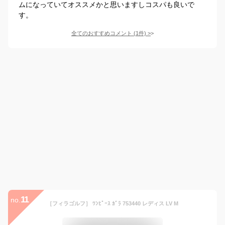
ムになっていてオススメかと思いますしコスパも良いで
す。
全てのおすすめコメント
(
1
件)
>
11
no.
［フィラゴルフ］ ﾜﾝﾋﾟｰｽ ｶﾞﾗ 753440 レディス LV M