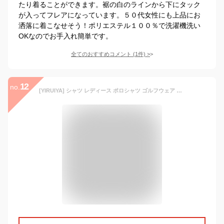
たり着ることができます。裾の白のラインから下にタック
が入ってフレアになっています。５０代女性にも上品にお
洒落に着こなせそう！ポリエステル１００％で洗濯機洗い
OKなのでお手入れ簡単です。
全てのおすすめコメント
(
1
件)
>
12
no.
[YIRUIYA] シャツ レディース ポロシャツ ゴルフウェア テニスウェア ハーフジップ 春 夏 トップス スポーツ 日常 吸汗速乾 通気 日焼け止め