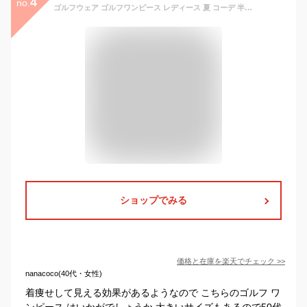
4
no.
ゴルフウェア ゴルフワンピース レディース 夏 コーデ 半袖 着痩せ ワンピース きれいめ Aライン 女性用 カジュアル 通気 スポーツ 運動 20代 30代 40代 50代 大きいサイズあり フレア 可愛い おしゃれ golf テニスワンピース プレゼント polo 無地
ショップでみる
価格と在庫を
楽天
でチェック
>>
nanacoco(40代・女性)
着痩せして見える効果があるようなので こちらのゴルフ ワ
ンピース はいかがでしょうか 大きいサイズもあるので50代