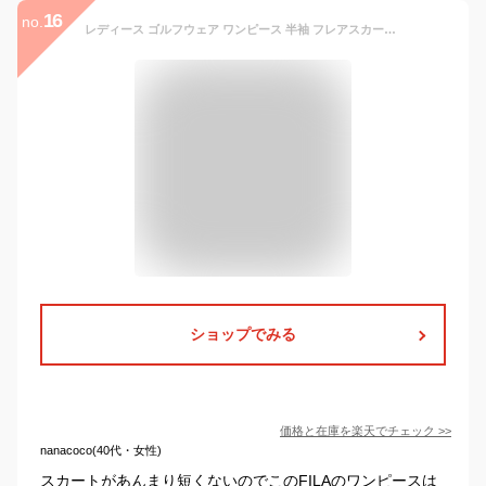
16
no.
レディース ゴルフウェア ワンピース 半袖 フレアスカート 裏地付き ウエストマーク 鹿の子素材 吸汗速乾 涼しい UVカット シンプル ポロシャツ素材 ブラック FILA GOLF フィラゴルフ 751410 春 夏
ショップでみる
価格と在庫を
楽天
でチェック
>>
nanacoco(40代・女性)
スカートがあんまり短くないのでこのFILAのワンピースは