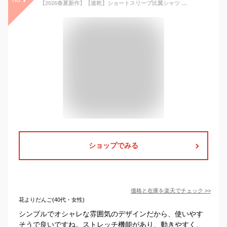
【2026春夏新作】【速乾】ショートスリーブ比翼シャツ レディース ゴルフウェア デルソル ゴルフ トップス ネイビー イエロー サックス スポーティ M L LL 3L 大きいサイズ プラスサイズ 涼しい バックタック 襟 40代 50代 30代 2026 春 夏 7921 春夏 新作 ストレッチ
ショップでみる
価格と在庫を
楽天
でチェック
>>
花よりだんご(40代・女性)
シンプルでオシャレな雰囲気のデザインだから、使いやす
そうで良いですね。ストレッチ機能があり、動きやすく、