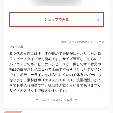
ショップでみる
価格と在庫を
Amazon
でチェック
>>
シャボン玉
５０代の女性には少し丈が長めで身幅がゆったりしたポロ
ワンピースタイプがお薦めです。サイズ豊富なこちらのゴ
ルフウェアでネイビーのワンピースが一押しです！襟元や
袖口の白がさし色になって上品ですっきりとしたデザイン
です。ボディーラインをひろいにくいので体系カバーにも
なります。素材はポリエステル１００％。洗濯機洗いがで
きてお手入れ簡単です。裾はひざ丈くらいまでありますが
サイドのスリットで動きやすいです。
全てのおすすめコメント
(
1
件)
>