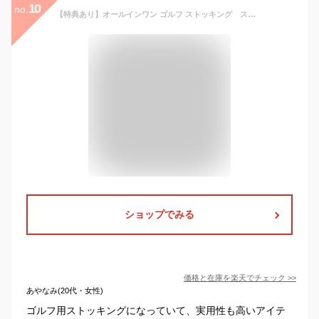
10
no.
【特典あり】オールインワン ゴルフ ストッキング スキン[UVカット ゴルフストッキング ニーハイ ゴルフ用 ゴルフウェア レディース ゴルフ用靴下 UV ベージュ 女子 春 夏 秋 冬 フェイクニーハイ ゴルフタイツ ゴルフ用品 女性 おしゃれ かわいい 可愛い 靴下] 即納
ショップでみる
価格と在庫を
楽天
でチェック
>>
あやなみ(20代・女性)
ゴルフ用ストッキングになっていて、実用性も高いアイテ