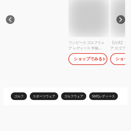
ワンピース ゴルフウェ
【公式】マ
ア レディース 半袖
ア ロゴプリ
FILAGOLF フィラ オシ
ネック半袖シ
ショップでみる
ショッ
ャレ 50代40代30代20代
ィース 女性 
スポーツ 755522w
トレッチ UV
気 サンスク
クーリング効
ゴルフ ウェ
スポーツ ブ
MG5SHS58
ゴルフ
スポーツウェア
ゴルフウェア
50代レディース