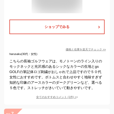
ショップでみる
価格と在庫を
楽天
でチェック
>>
harusaku(30代・女性)
こちらの長袖ゴルフウェアは、モノトーンのライン入りの
モックネックと光沢感のあるシックなカラーの生地とgs
GOLFの筆記体ロゴ刺繍がおしゃれで上品ですので５０代
女性におすすめです。ボトムスと合わせやすく地味すぎず
知的な印象のアースカラーのダークグリーンなど、選べる
５色です。ストレッチがきいていて動きやすいです。
全てのおすすめコメント
(
1
件)
>
7
no.