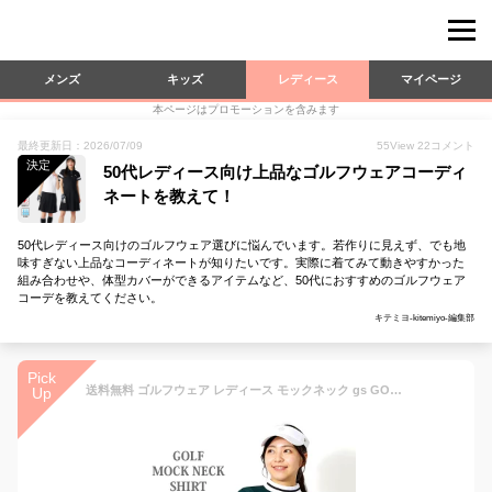
メンズ
キッズ
レディース
マイページ
本ページはプロモーションを含みます
最終更新日：2026/07/09
55
View
22
コメント
決定
50代レディース向け上品なゴルフウェアコーディ
ネートを教えて！
50代レディース向けのゴルフウェア選びに悩んでいます。若作りに見えず、でも地
味すぎない上品なコーディネートが知りたいです。実際に着てみて動きやすかった
組み合わせや、体型カバーができるアイテムなど、50代におすすめのゴルフウェア
コーデを教えてください。
キテミヨ-kitemiyo-編集部
Pick
送料無料 ゴルフウェア レディース モックネック gs GOLF ポロシャツ ハイネック 長袖 ストレッチ トップス ロゴ刺繍 ライン 無地 おしゃれ かわいい 韓国系 春夏 秋冬 ゆうパケ
Up