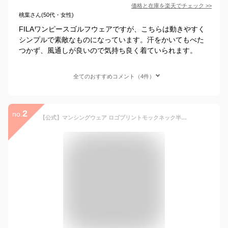
価格と在庫を
楽天
でチェック
>>
桃葉さん(50代・女性)
FILAワンピースゴルフウェアですが、こちらは動きやすく
シンプルで素敵なものになっています。汗をかいてもべた
つかず、風通しが良いので気持ち良く着ていられます。
全てのおすすめコメント（4件）
2
no.
【公式】マンシングウェア ロゴプリントモックネック半袖シャツ レディース 女性 吸汗速乾 ストレッチ UVカット 高通気 サンスクリーン 遮熱 クーリング効果 シャツ ゴルフ ウェア おしゃれ スポーツ ブランド MG5SHS58L