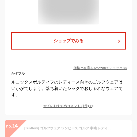
ショップでみる
価格と在庫を
Amazon
でチェック
>>
かずフル
ルコックスポルティフのレディース向きのゴルフウェアは
いかがでしょう。落ち着いたシックでおしゃれなウェアで
す。
全てのおすすめコメント
(
1
件)
>
14
no.
[Tenflow] ゴルフウェア ワンピース ゴルフ 半袖 レディース テニスウェア 女性用運動着 ゴルフドレス スポーツウェア Tシャツ GOLF 夏ゴルフ用品 通気 吸汗(L ブラック)