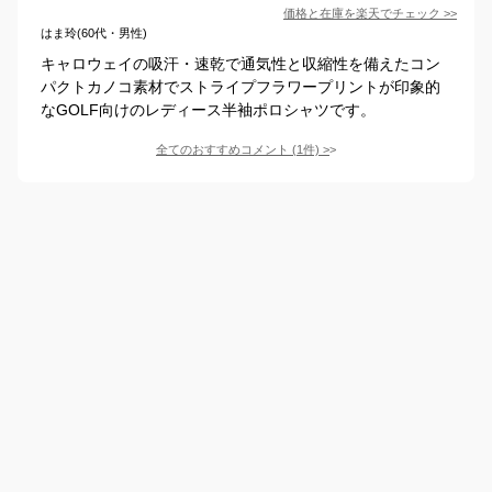
価格と在庫を
楽天
でチェック
>>
はま玲(60代・男性)
キャロウェイの吸汗・速乾で通気性と収縮性を備えたコン
パクトカノコ素材でストライプフラワープリントが印象的
なGOLF向けのレディース半袖ポロシャツです。
全てのおすすめコメント
(
1
件)
>