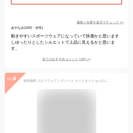
価格と在庫を
楽天
でチェック
>>
あやなみ(20代・女性)
動きやすいスポーツウェアになっていて快適かと思います
しゆったりとしたシルエットで上品に見えるかと思いま
す。
全てのおすすめコメント
(
1
件)
>
6
no.
送料無料 ゴルフウェア レディース モックネック gs GOLF ポロシャツ ハイネック 長袖 ストレッチ トップス ロゴ刺繍 ライン 無地 おしゃれ かわいい 韓国系 春夏 秋冬 ゆうパケ