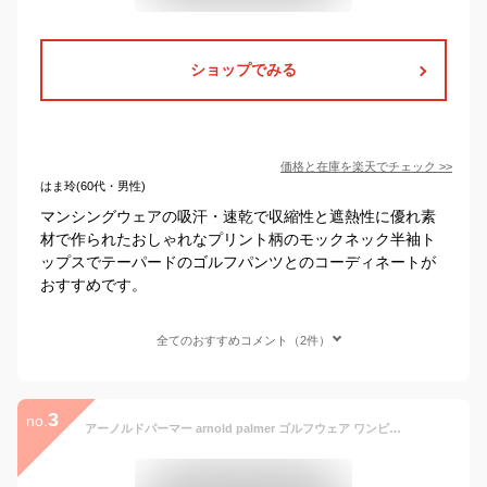
ショップでみる
価格と在庫を
楽天
でチェック
>>
はま玲(60代・男性)
マンシングウェアの吸汗・速乾で収縮性と遮熱性に優れ素
材で作られたおしゃれなプリント柄のモックネック半袖ト
ップスでテーパードのゴルフパンツとのコーディネートが
おすすめです。
全てのおすすめコメント（2件）
3
no.
アーノルドパーマー arnold palmer ゴルフウェア ワンピース レディース ロゴラインワンピース AP220312F03 【2026年春夏モデル】