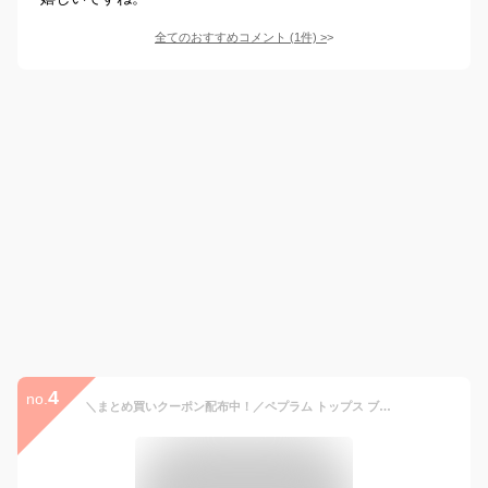
全てのおすすめコメント
(
1
件)
>
4
no.
＼まとめ買いクーポン配布中！／ペプラム トップス ブラウス 半袖 かわいい きれい め レディース ジョーゼット素材 タック使い Tシャツ ビジネス 無地 毛玉になりにくい 接触冷感 ひんやり 抗菌防臭 体型カバー ストレッチ 2026夏 ベルーナ belluna M-5L 26su