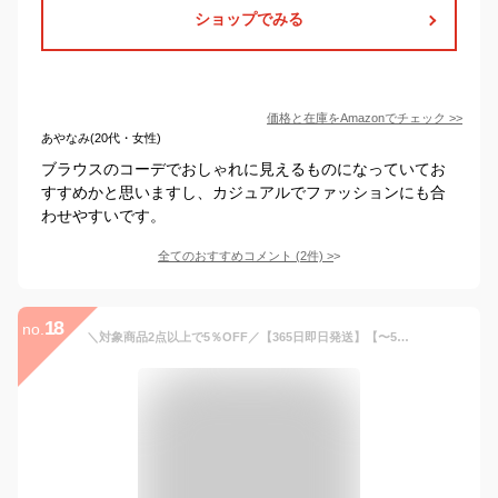
ショップでみる
価格と在庫を
Amazon
でチェック
>>
あやなみ(20代・女性)
ブラウスのコーデでおしゃれに見えるものになっていてお
すすめかと思いますし、カジュアルでファッションにも合
わせやすいです。
全てのおすすめコメント
(
2
件)
>
18
no.
＼対象商品2点以上で5％OFF／【365日即日発送】【〜56％OFF】ブラウス レディース スーツ インナー きれいめ 長袖 シワになりにくい ハイネック スタンドカラー Vネック ジョーゼット 大きいサイズ セレモニー ママ 服装 おしゃれ [M便 1/2] 【メール便 送料無料】