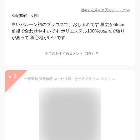
価格と在庫を
楽天
でチェック
>>
Kelly(50代・女性)
白いバルーン袖のブラウスで、おしゃれです 着丈が65cm
前後で合わせやすいです ポリエステル100%の生地で張り
があって 着心地がいいです
全てのおすすめコメント（3件）
2
no.
一部即納 送料無料 ゆったり着こなせるブラウス♪シャツ ゆったり 薄手 フレア袖 シフォン ブラウス トップス 五分袖 レディース 無地 春夏 chic blouse レディース 無地 春夏 無地 スリム Tシャツ 薄手 シースルー カジュアル 通勤 おしゃれ着 大きいサイズM〜4XL