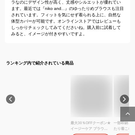
ラなのにデザイン性が高く、丈感やシルエットが優れてい
ます。最近では『niko and...』のゆったりめブラウスも注目
されています。フィットを気にせず着られる上に、自然な
体型カバーが可能です。オンラインストアではレビューも
しっかりチェックしてみてくださいね。購入前に試着して
みると、イメージが付きやすいですよ。
ランキング内で紹介されている商品
最大30％OFFクーポン★
一部即納 送
イージーケア ブラウス
たり着こな
白 長袖 レディース 長袖
♪シャツ ゆっ