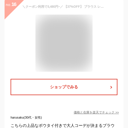
16
no.
＼クーポン利用で3,480円~／ 【37%OFF】 ブラウス レディース 接触冷感 2WAY タイ付き 選べる インナー トップス 半袖 8分袖 長袖 透けにくい 上品 ビジネス 通勤 セレモニー オールシーズン 春 夏 秋 冬 メール便送料無料 1/1
ショップでみる
価格と在庫を
楽天
でチェック
>>
harusaku(30代・女性)
こちらの上品なボウタイ付きで大人コーデが決まるブラウ