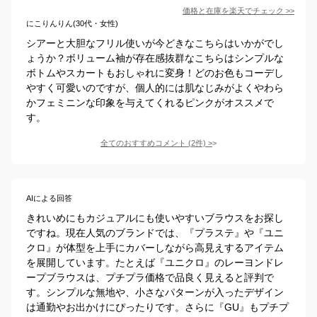
価格と在庫を
楽天
でチェック
>>
にこりんりん(30代・女性)
シアーと大胆なフリル使いが今どきなこちらはいかがでし
ょうか？ボリューム袖が存在感抜群なこちらはシンプルな
ボトムやスカートもおしゃれに変身！どのお色もコーデし
やすく可愛いのですが、個人的には肌なじみがよくやわら
かフェミニンな印象を与えてくれるピンクがオススメで
す。
全てのおすすめコメント
(
2
件)
>
AIによる回答
きれいめにもカジュアルにも使いやすいブラウスをお探し
ですね。現在人気のブランドでは、『プラステ』や『ユニ
クロ』が体型を上手にカバーしながら高見えするアイテム
を展開しています。たとえば『ユニクロ』のレーヨンドレ
ープブラウスは、プチプラ価格で品良く見えると評判で
す。シンプルな無地や、小さなパターンが入ったデザイン
は通勤やお出かけにぴったりです。さらに『GU』もプチプ