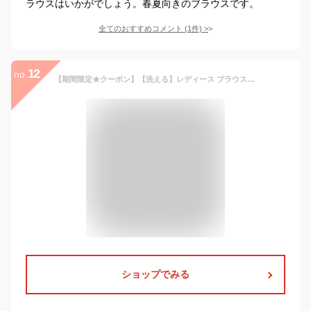
ラウスはいかがでしょう。春夏向きのブラウスです。
全てのおすすめコメント
(
1
件)
>
12
no.
【期間限定★クーポン】【洗える】レディース ブラウス トップス シャツ スーツ インナー オフィスカジュアル 上品 きれいめ 通勤 ミセス 50代 40代 30代 大きいサイズ 春 秋 Vネック 長袖 七分袖 ビジネススーツ フォーマル 仕事服 服装 即日発送 プレゼント
ショップでみる