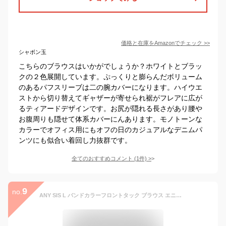
価格と在庫を
Amazon
でチェック
>>
シャボン玉
こちらのブラウスはいかがでしょうか？ホワイトとブラッ
クの２色展開しています。ぷっくりと膨らんだボリューム
のあるパフスリーブは二の腕カバーになります。ハイウエ
ストから切り替えてギャザーが寄せられ裾がフレアに広が
るティアードデザインです。お尻が隠れる長さがあり腰や
お腹周りも隠せて体系カバーにんあります。モノトーンな
カラーでオフィス用にもオフの日のカジュアルなデニムパ
ンツにも似合い着回し力抜群です。
全てのおすすめコメント
(
1
件)
>
9
no.
ANY SIS L バンドカラーフロントタック ブラウス エニィスィス トップス シャツ・ブラウス ホワイト イエロー【送料無料】