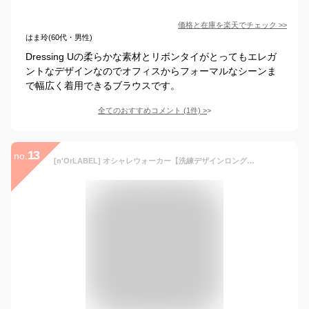
価格と在庫を
楽天
でチェック
>>
はま玲(60代・男性)
Dressing Uの柔らかな素材とリボンタイがとってもエレガ
ントなデザインなのでオフィスからフォーマルなシーンま
で幅広く着用できるブラウスです。
全てのおすすめコメント
(
1
件)
>
13
no.
[n'OrLABEL] オシャレウォーカー【洗練デザインロングシャツ】トップス 半袖 七分袖 五分袖 夏 春 オフィス カジュアル レディース ブラウス ゆったり 体型カバー しわになりにくい 男女兼用（フリーサイズ,ピンクベージュ）tfn0094