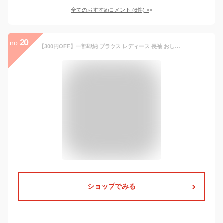
全てのおすすめコメント
(
6
件)
>
20
no.
【300円OFF】一部即納 ブラウス レディース 長袖 おしゃれ トップス シースルー シフォン インナー トップス シャツ 無地 春ブラウス 透け感 フリル袖 上品 クラシカル サイズ豊富 シフォン カジュアル きれいめ シースルー 着痩せ 4Colors
ショップでみる