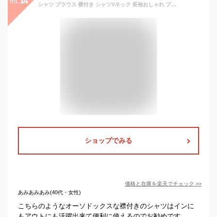
14
no.
シャツ ブラウス 襟付き シャツVネック 長袖おしゃれ プルオーバータイプ オフィス【大きいサイズ レディース 春夏 チュニック フォーマル オフィス ボウタイ シフォン シャツ インナー blouse】
ショップでみる
価格と在庫を
楽天
でチェック
>>
あみあみあみ(40代・女性)
こちらのようなオーソドックスな襟付きのシャツはインに
もアウトにも活躍出来て便利に使えるのでお勧めです。