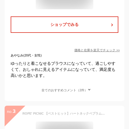
ショップでみる
価格と在庫を
楽天
でチェック
>>
あやなみ(20代・女性)
ゆったりと着こなせるブラウスになっていて、過ごしやす
くて、おしゃれに見えるアイテムになっていて、満足度も
高いかと思います。
全てのおすすめコメント（2件）
3
no.
ROPE' PICNIC 【ベストヒット】ハートネックペプラムブラウス/接触冷感 ロペピクニック トップス シャツ・ブラウス ブルー ベージュ ネイビー パープル【送料無料】