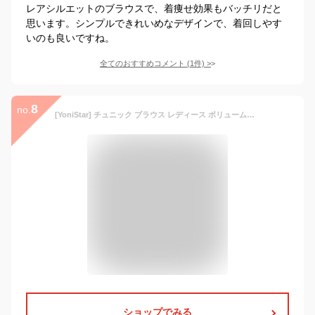
レアシルエットのブラウスで、着痩せ効果もバッチリだと
思います。シンプルできれいめなデザインで、着回しやす
いのも良いですね。
全てのおすすめコメント
(
1
件)
>
8
no.
[YoniStar] チュニック ブラウス レディース ボリューム袖 パフスリーブ フレア袖 フリル ティアード プリーツ ギャザー 袖パフシャツ ウエストゴム 無地 カジュアル ゆったり 春夏秋(Free ホワイト)
ショップでみる