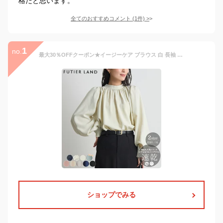
格だと思います。
全てのおすすめコメント
(
1
件)
>
1
no.
最大30％OFFクーポン★イージーケア ブラウス 白 長袖 レディース 長袖 結婚式 入学式 卒業式 入園式 卒園式 入社式 オフィスカジュアル セレモニー フォーマル オケージョン オフィス ハイネック 上品 バルーン袖 フリル YP/ ハイネックバルーンスリーブブラウス
ショップでみる