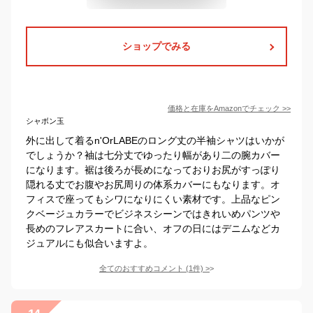
ショップでみる
価格と在庫を
Amazon
でチェック
>>
シャボン玉
外に出して着るn'OrLABEのロング丈の半袖シャツはいかが
でしょうか？袖は七分丈でゆったり幅があり二の腕カバー
になります。裾は後ろが長めになっておりお尻がすっぽり
隠れる丈でお腹やお尻周りの体系カバーにもなります。オ
フィスで座ってもシワになりにくい素材です。上品なピン
クベージュカラーでビジネスシーンではきれいめパンツや
長めのフレアスカートに合い、オフの日にはデニムなどカ
ジュアルにも似合いますよ。
全てのおすすめコメント
(
1
件)
>