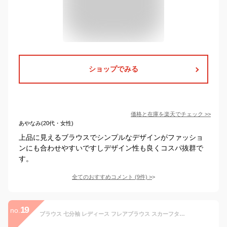
ショップでみる
価格と在庫を
楽天
でチェック
>>
あやなみ(20代・女性)
上品に見えるブラウスでシンプルなデザインがファッショ
ンにも合わせやすいですしデザイン性も良くコスパ抜群で
す。
全てのおすすめコメント
(
9
件)
>
19
no.
ブラウス 七分袖 レディース フレアブラウス スカーフタイ ブラウス レディース フレアスリーブ フレア袖 オフィス ラッフル フレア スリーブ 7分袖 トップス きれいめ 女性 タイブラウス スカーフタイブラウス 送料無料 ≪ゆうメール便配送20・代引不可≫