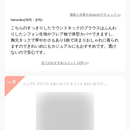
価格と在庫を
Amazon
でチェック
>>
harusaku(30代・女性)
こちらのすっきりしたラウンドネックのブラウスはふんわ
りしたシフォン生地やフレア袖で体型カバーできますし、
胸元タックで華やかさもあり1枚で決まりおしゃれに着られ
ますのできれいめにもカジュアルにもおすすめです。透け
ないので安心です。
全てのおすすめコメント
(
1
件)
>
6
no.
トップス ブラウス 大きいサイズ オフィス きれいめ アクセ付ブラウス アクセサリー付き フレア袖 無地 レディース ハニーズ アクセ付ラウス 30代 40代 春 夏 ホワイト