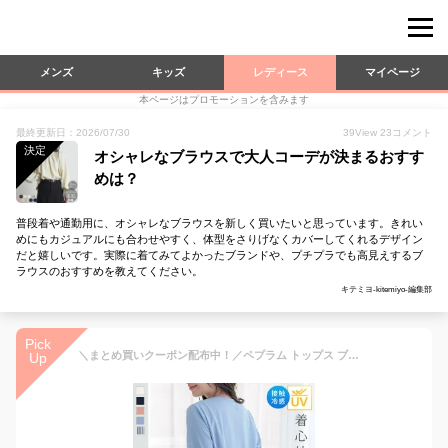
メンズ
キッズ
レディース
マイページ
本ページはプロモーションを含みます
最終更新日：2026/07/30
39
View
23
コメント
決定
オシャレなブラウスで大人コーデが決まるおすす
めは？
普段着や通勤用に、オシャレなブラウスを新しく買いたいと思っています。きれい
めにもカジュアルにも合わせやすく、体型をさりげなくカバーしてくれるデザイン
だと嬉しいです。実際に着てみてよかったブランドや、プチプラでも高見えするブ
ラウスのおすすめを教えてください。
キテミヨ-kitemiyo-編集部
Pick
＼まとめ買いクーポン配布中！／ペプラム トップス ブラウス 半袖 かわいい きれい め レディース ジョーゼット素材 タック使い Tシャツ ビジネス 無地 毛玉になりにくい 接触冷感 ひんやり 抗菌防臭 体型カバー ストレッチ 2026夏 ベルーナ belluna M-5L 26su
Up