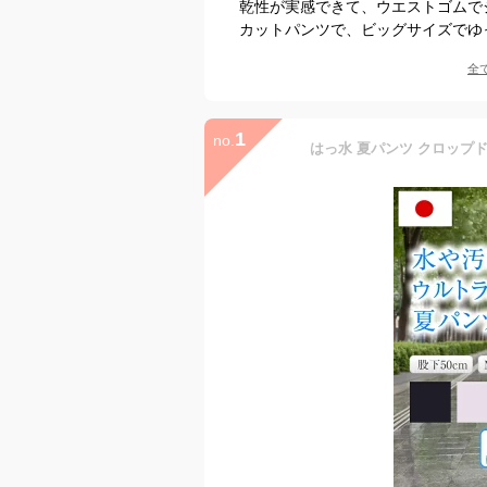
乾性が実感できて、ウエストゴムで
カットパンツで、ビッグサイズでゆ
全
1
no.