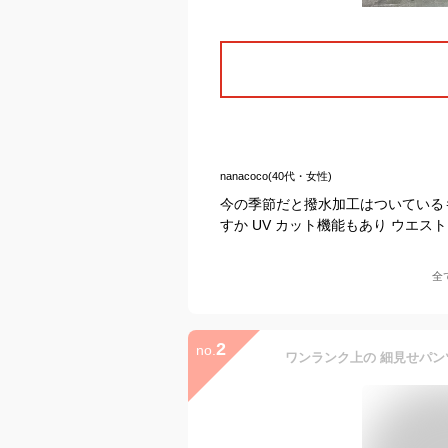
nanacoco(40代・女性)
今の季節だと撥水加工はついている
すか UV カット機能もあり ウエス
全
2
no.