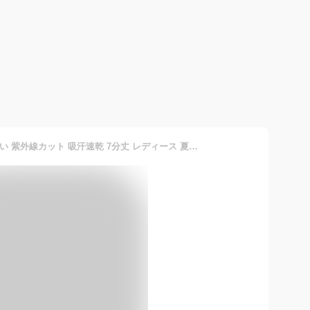
パンツ 7分丈 接触冷感 涼しい 紫外線カット 吸汗速乾 7分丈 レディース 夏パンツ サブリナ ボトムス ズボン接触冷感パンツ クロップド ウエストゴム プルオン カプリパンツ UVカット ストレッチ スラックス 大きいサイズ コーデ コーディネート 30代 40代 50代