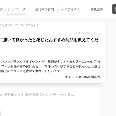
ズ
レディース
受付中の質問
人気アイテム
特集記事
ージはプロモーションを含みます
42
View
21
コメント
に履いて良かったと感じたおすすめ商品を教えてくだ
ナパンツの購入を考えていますが、種類が多くてどれを選べばいいか迷っ
、フィット感や締め付け具合、日常使いのしやすさなどが良かったと感じ
価格とのバランスも含めて参考にしたいです。
キテミヨ-kitemiyo-編集部
パンツ 7分丈 接触冷感 涼しい 紫外線カット 吸汗速乾 7分丈 レディース 夏パンツ サブリナ ボトムス ズボン接触冷感パンツ クロップド ウエストゴム プルオン カプリパンツ UVカット ストレッチ スラックス 大きいサイズ コーデ コーディネート 30代 40代 50代