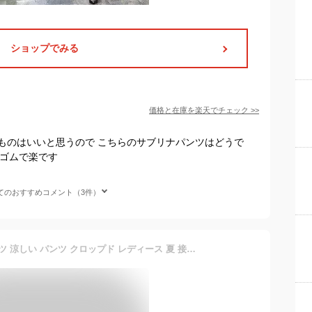
ショップでみる
価格と在庫を
楽天
でチェック
>>
ものはいいと思うので こちらのサブリナパンツはどうで
トゴムで楽です
てのおすすめコメント（3件）
ワンランク上の 細見せパンツ 涼しい パンツ クロップド レディース 夏 接触冷感 ぎょうざパンツ 餃子 ギャザーパンツ くしゅくしゅ スリム 冷感 ウエストゴム 涼しい 7分丈 夏 スラックス ズボン 吸汗速乾 くしゅくしゅ サブリナ カプリパンツ ストレッチ 細見え 着痩せ