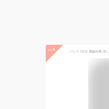
4
no.