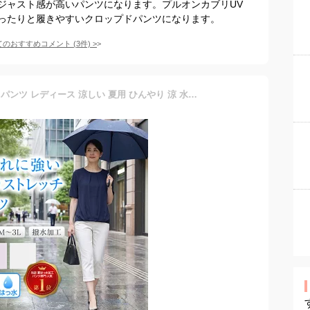
ジャスト感が高いパンツになります。プルオンカブリUV
ったりと履きやすいクロップドパンツになります。
てのおすすめコメント
(
3
件)
>
はっ水 夏パンツ クロップドパンツ レディース 涼しい 夏用 ひんやり 涼 水や汚れに強い 7分丈 ゆったり ストレッチ 綿混 水をはじく ボトムス プルオン スラックス オフィス ズボン 雨の日 梅雨 撥水加工 UVカット 透け防止 日本製 クロップド サブリナ サマー ウエストゴム