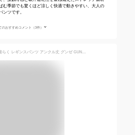
ばむ季節でも驚くほど涼しく快適で動きやすい、大人の
パンツです。
てのおすすめコメント（3件）
SABRINA サブリナ 伸びて楽らく レギンスパンツ アンクル丈 グンゼ GUNZE | レディース レディス 女性 婦人 レギンスパンツ パンツ ズボン ずぼん レッグウェア ボトム ボトムス おしゃれ オシャレ 大人 ブランド 無地 黒 スキニー スキニーパンツ レギパン アンクルパンツ