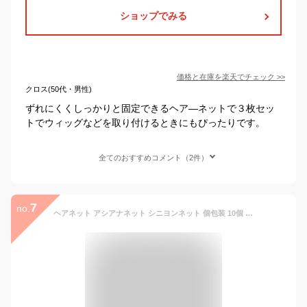
ショップでみる
価格と在庫を
楽天
でチェック
>>
クロス(50代・男性)
ずれにくくしっかりと固定できるヘア―ネットで３枚セッ
トでウィッグなどを取り付けるときにもぴったりです。
全てのおすすめコメント（2件）
7
no.
ヘアネット アシアナネット シニヨンネット 個包装 10個 50個 黒 極細 髪束ね アシアナ お団子 バレエ ダンス CA 看護師 就活 仕事 シニヨン 新体操 発表会 ロングヘア エステサロン 着物 子供 個包装 ショートヘア ロングヘア セミロング