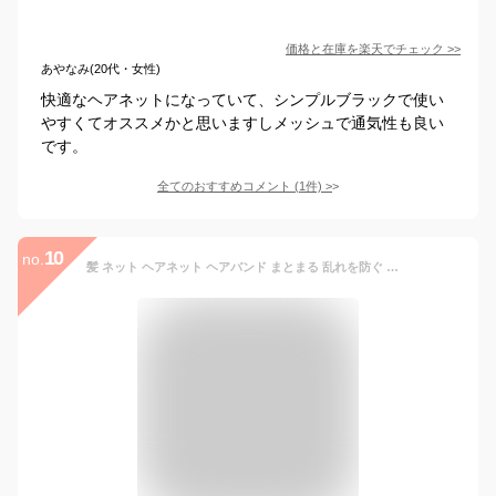
価格と在庫を
楽天
でチェック
>>
あやなみ(20代・女性)
快適なヘアネットになっていて、シンプルブラックで使い
やすくてオススメかと思いますしメッシュで通気性も良い
です。
全てのおすすめコメント
(
1
件)
>
10
no.
髪 ネット ヘアネット ヘアバンド まとまる 乱れを防ぐ 寝ぐせ防止 レディースネット 黒 ブラック 髪の毛 ヘア 髪キープ おくれ毛 被るタイプ パーマヘアー ヘアスタイル 粧美堂 日本製 【▲】/プロバンスレデイスネット