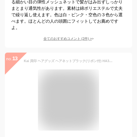
る細かい目の弾性メッシュネットで髪がはみ出ずしっかり
まとまり通気性があります。素材は綿ポリエステルで丈夫
で繰り返し使えます。色は白・ピンク・空色の３色から選
べます。ほとんどの人の頭囲にフィットしてお薦めです
よ。
全てのおすすめコメント
(
2
件)
>
13
no.
Kai 貝印 ヘアグッズ ヘアネットブラック(リボン付) HA3045