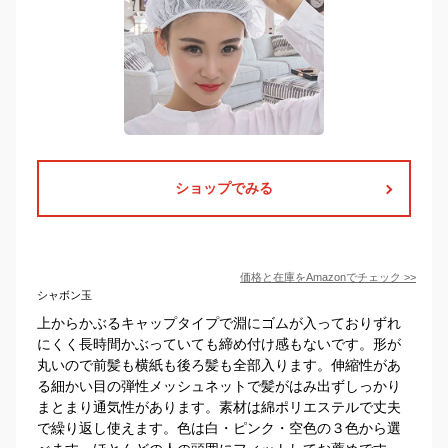
ショップでみる
価格と在庫を
Amazon
でチェック
>>
シャボン玉
上からかぶるキャップタイプで淵にゴムが入っておりずれ
にくく長時間かぶっていても締め付け感もないです。形が
丸いので前髪も横紙も後ろ髪も全部入ります。伸縮性があ
る細かい目の弾性メッシュネットで髪がはみ出ずしっかり
まとまり通気性があります。素材は綿ポリエステルで丈夫
で繰り返し使えます。色は白・ピンク・空色の３色から選