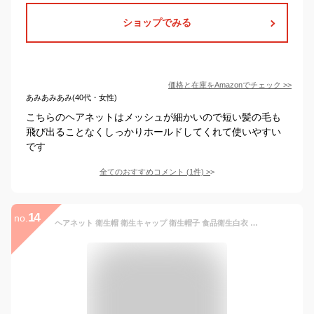
ショップでみる
価格と在庫を
Amazon
でチェック
>>
あみあみあみ(40代・女性)
こちらのヘアネットはメッシュが細かいので短い髪の毛も
飛び出ることなくしっかりホールドしてくれて使いやすい
です
全てのおすすめコメント
(
1
件)
>
14
no.
ヘアネット 衛生帽 衛生キャップ 衛生帽子 食品衛生白衣 衛生衣 住商モンブラン ヘアーネット 兼用 HN-91 食品工場 食品加工 制服 ユニフォーム 安い コンパクト