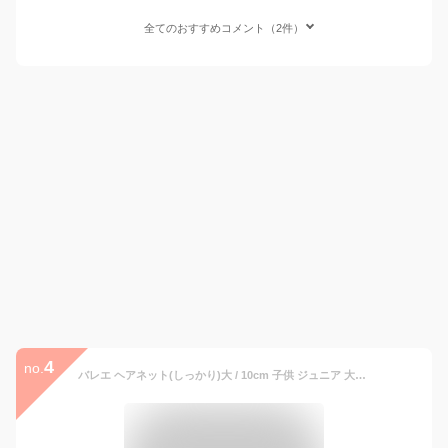
全てのおすすめコメント（2件）
4
no.
バレエ ヘアネット(しっかり)大 / 10cm 子供 ジュニア 大人 シニヨンネット お団子ネット シニオンネット シニヨン お団子 おだんご まとめ髪 髪上げ レッスン リボン 練習 発表会 ブラック/黒 バレエ用品 バレエ雑貨 小物 ヘアネット 通販 イーバレリーナ