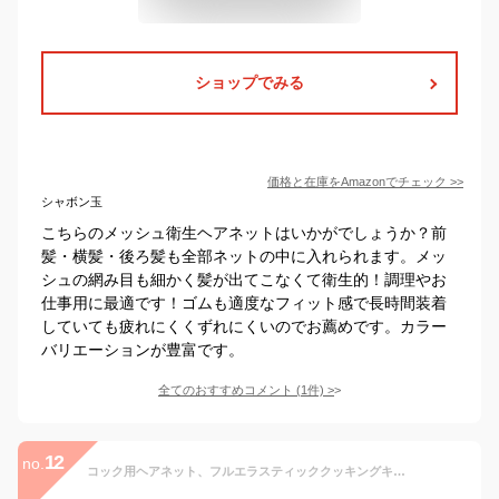
ショップでみる
価格と在庫を
Amazon
でチェック
>>
シャボン玉
こちらのメッシュ衛生ヘアネットはいかがでしょうか？前
髪・横髪・後ろ髪も全部ネットの中に入れられます。メッ
シュの網み目も細かく髪が出てこなくて衛生的！調理やお
仕事用に最適です！ゴムも適度なフィット感で長時間装着
していても疲れにくくずれにくいのでお薦めです。カラー
バリエーションが豊富です。
全てのおすすめコメント
(
1
件)
>
12
no.
コック用ヘアネット、フルエラスティッククッキングキャップ、 しやすい伸縮性のある帽子 、料理用ヘアネット、ヘア ネット フード サービス、クッキング用ヘアネット、快適で耐久性があり、キッチンヘアネット、研究所、工場生産、病院、食品サービスラインでの作業用ヘアネットを使用できます