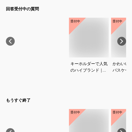
回答受付中の質問
受付中
受付中
キーホルダーで人気
かわいい
のハイブランド｜プ
パスケー
レゼントに喜ばれる
めは？
おすすめは？
もうすぐ終了
受付中
受付中