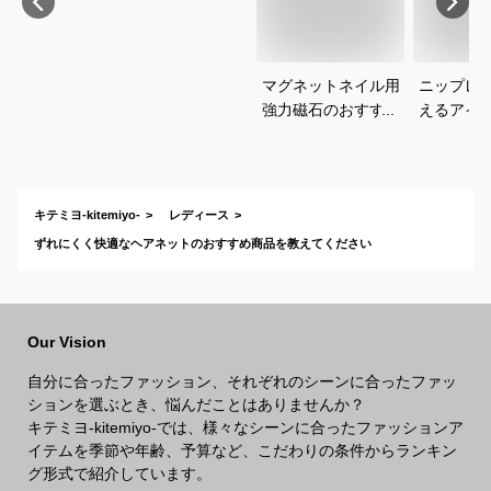
マグネットネイル用
ニップレ
強力磁石のおすすめ
えるアイ
は？
すめを教
い。
キテミヨ-kitemiyo-
レディース
ずれにくく快適なヘアネットのおすすめ商品を教えてください
Our Vision
自分に合ったファッション、それぞれのシーンに合ったファッ
ションを選ぶとき、悩んだことはありませんか？
キテミヨ-kitemiyo-では、様々なシーンに合ったファッションア
イテムを季節や年齢、予算など、こだわりの条件からランキン
グ形式で紹介しています。