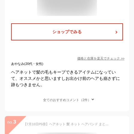
ショップでみる
価格と在庫を
楽天
でチェック
>>
あやなみ(20代・女性)
ヘアネットで髪の毛もキープできるアイテムになってい
て、オススメかと思いますしお出かけ前のヘアも崩さずに
跡もつきません。
全てのおすすめコメント（2件）
3
no.
【7月10日P5倍】ヘアネット 髪 ネット ヘアバンド まとまる 乱れを防ぐ 寝ぐせ防止 レディースネット 黒 ブラック 髪の毛 ヘア 髪キープ おくれ毛 被るタイプ パーマヘアー ヘアスタイル 粧美堂 日本製 【▲】/プロバンスレデイスネット