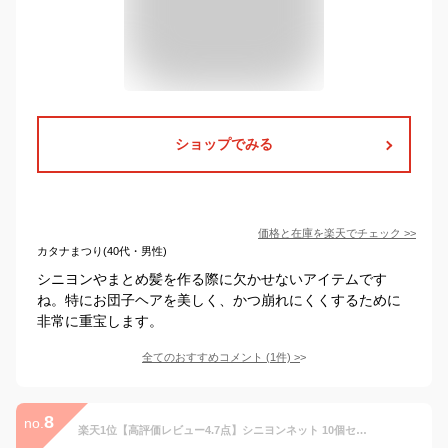
ショップでみる
価格と在庫を
楽天
でチェック
>>
カタナまつり(40代・男性)
シニヨンやまとめ髪を作る際に欠かせないアイテムです
ね。特にお団子ヘアを美しく、かつ崩れにくくするために
非常に重宝します。
全てのおすすめコメント
(
1
件)
>
8
no.
楽天1位【高評価レビュー4.7点】シニヨンネット 10個セット 黒 髪長さ50cm前後サイズ 極細 髪束ね アシアナネット ヘアネット お団子 バレエ CA 看護師 就活 仕事 シニヨン 新体操 発表会 ロングヘア エステサロン 着物 子供 個包装 シンプル 習い事 シニョン【送料無料】