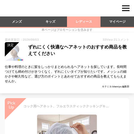
メンズ
キッズ
レディース
マイページ
本ページはプロモーションを含みます
最終更新日：2026/08/03
33
View
21
コメント
決定
ずれにくく快適なヘアネットのおすすめ商品を教
えてください
仕事や料理のときに髪をしっかりまとめられるヘアネットを探しています。長時間
つけても締め付けがきつくなく、ずれにくいタイプが知りたいです。メッシュの細
かさや耐久性など、選び方のポイントとあわせておすすめの商品を教えてもらえま
せんか。
キテミヨ-kitemiyo-編集部
Pick
コック用ヘアネット、フルエラスティッククッキングキャップ、 しやすい伸縮性のある帽子 、料理用ヘアネット、ヘア ネット フード サービス、クッキング用ヘアネット、快適で耐久性があり、キッチンヘアネット、研究所、工場生産、病院、食品サービスラインでの作業用ヘアネットを使用できます
Up