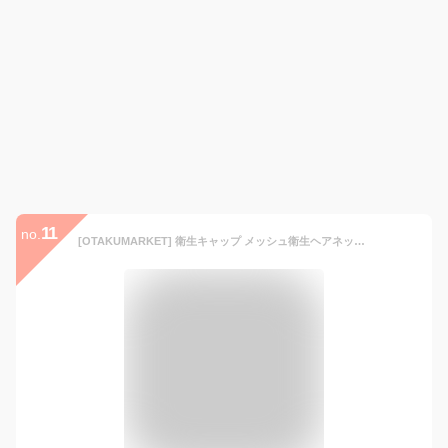
11
no.
[OTAKUMARKET] 衛生キャップ メッシュ衛生ヘアネット 給食 帽 衛生 厨房調理 飲食店 調理帽子 給食用 女性 男性 用 ヘアーネット 業務用 料理 作業用 ヘアキャップ 男女兼用 (スカイブルー, 10)