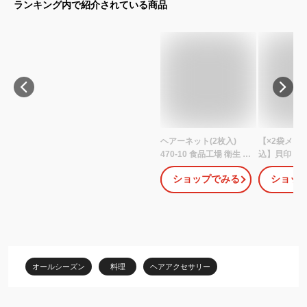
ランキング内で紹介されている商品
ヘアーネット(2枚入)
【×2袋メー
470-10 食品工場 衛生 フ
込】貝印 ヘ
ードファクトリー ヘア
ラック
ショップでみる
ショッ
ネット ユニフォーム
HL0162(490
KAZEN カゼン
0)セットし
−を巻いた髪
やすみの際
止にもご使
す。
オールシーズン
料理
ヘアアクセサリー