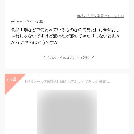
価格と在庫を
楽天
でチェック
>>
nanacoco(40代・女性)
食品工場などで使われているものなので見た目は全然おし
ゃれじゃないですけど髪の毛が落ちてきたりしないと思う
から こちらはどうですか
全てのおすすめコメント（3件）
2
no.
【×2袋メール便送料込】貝印 ヘアネット ブラック HL0162(4901601277890)セットした髪やカ−ラ−を巻いた髪をキ−プ おやすみの際の髪の崩れ防止にもご使用いただけます。