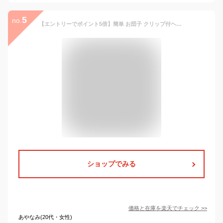
5
no.
【エントリーでポイント5倍】簡単 お団子 クリップ付ヘアネット 大人 冠婚葬祭 シュシュ風 シニヨン ネット 無地 ダークカラー ha-415 上品 バンスクリップ 黒 ヘアアクセ レディース まとめ髪 髪 多い 結婚式 お仕事 お洒落 プレゼント ママ 即納【メール便送料無料】
ショップでみる
価格と在庫を
楽天
でチェック
>>
あやなみ(20代・女性)