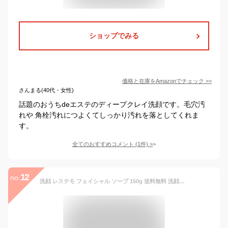
ショップでみる
価格と在庫を
Amazon
でチェック
>>
さんまる(40代・女性)
話題のおうちdeエステのディープクレイ洗顔です。毛穴汚
れや 角栓汚れにつよくてしっかり汚れを落としてくれま
す。
全てのおすすめコメント
(
1
件)
>
12
no.
洗顔 レステモ フェイシャル ソープ 150g 送料無料 洗顔石鹸 洗顔フォーム 洗顔料 シルク姉さん 愛用 ニキビ にきび 角栓 くすみ 黒ずみ クスミ ガスール 泡で 毛穴 皮脂 汚れを吸着 かくせん 乾燥肌 ニキビ抑制 角栓対策 クレイ せんがん せっけん 石鹸 くろずみ