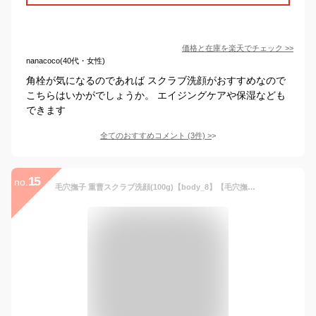
価格と在庫を
楽天
でチェック
>>
nanacoco(40代・女性)
角栓が気になるのであれば スクラブ洗顔がおすすめなので
こちらはいかがでしょうか。 エイジングケアや保湿なども
できます
全てのおすすめコメント
(
3
件)
>
15
no.
毛穴撫子 重曹スクラブ洗顔(100g)【body_8】【毛穴撫子】[毛穴 角栓 小鼻 洗顔 しっとり パウダータイプ]