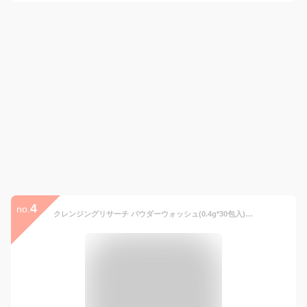
4
no.
クレンジングリサーチ パウダーウォッシュ(0.4g*30包入)【クレンジングリサーチ】[酵素洗顔 洗顔 角質ケア 毛穴 AHA 角栓 黒ずみ 濃密泡]