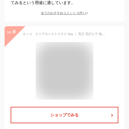
てみるという用途に適しています。
全てのおすすめコメント
(
1
件)
>
9
no.
ネッコ クリアモイストマスク 60g ｜ 毛穴 毛穴ケア 角質 角質ケア 黒ずみ 角栓 クレイ 泥洗顔 泥マスク くすみ くすみケア マスク洗顔 洗顔料 スキンケア 保湿 無添加 発酵成分
ショップでみる