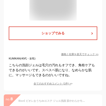
ショップでみる
価格と在庫を
楽天
でチェック
>>
KUMIKAN(40代・女性)
こちらの洗顔ジェルは毛穴の汚れもオフでき、角栓ケアも
できるのがいいです。スベスベ肌になり、なめらかな肌
に。マッサージもできるのがいいですね。
全てのおすすめコメント
(
1
件)
>
8
no.
Bioré ビオレおうちdeエステ ジェル洗顔 肌やわらかモイスト リラックスアロマの香り 180ｇ 毛穴 角栓崩壊 毛穴汚れ