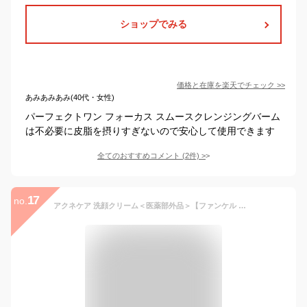
ショップでみる
価格と在庫を
楽天
でチェック
>>
あみあみあみ(40代・女性)
パーフェクトワン フォーカス スムースクレンジングバーム
は不必要に皮脂を摂りすぎないので安心して使用できます
全てのおすすめコメント
(
2
件)
>
17
no.
アクネケア 洗顔クリーム＜医薬部外品＞【ファンケル 公式】 [FANCL 洗顔 無添加 ニキビ予防 洗顔フォーム 洗顔料 毛穴 スキンケア ニキビケア にきび フェイスウォッシュ 洗顔石鹸 毛穴ケア 思春期 大人ニキビ 角栓 肌荒れ]