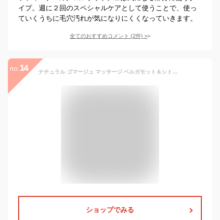
イプ。週に２回のスペシャルケアとして使うことで、使っ
ていくうちに毛穴汚れが気になりにくくなっていきます。
全てのおすすめコメント
(
2
件)
>
14
no.
ナチュラル ゴマージュ マッサージ ベルガモット＆シトラスの香り【アテニア 公式】[ スキンケア 洗顔 毛穴 顔 洗顔料 こんにゃく 角質 角栓 スクラブ スクラブ洗顔 角質除去 角質ケア フェイスケア エイジングケア 弱酸性 保湿 肌 洗顔ジェル フェイス ジェル ]
ショップでみる