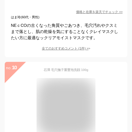
価格と在庫を
楽天
でチェック
>>
はま玲(60代・男性)
NEｃCOの古くなった角質やごあつき、毛穴汚れやクスミ
まで落とし、肌の乾燥を気にすることなくクレイマスクし
たい方に最適なックリアモイストマスクです。
全てのおすすめコメント
(
1
件)
>
10
no.
石澤 毛穴撫子重曹泡洗顔 100g