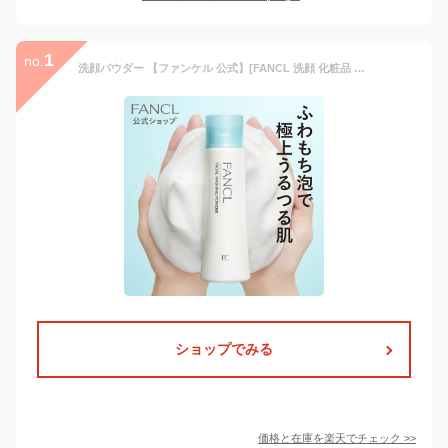
1
no.
洗顔パウダー 【ファンケル 公式】[FANCL 洗顔 化粧品 無添加 洗顔料 洗顔フォーム パウダー スキンケア 角栓 基礎化粧品 粉 フェイスウォッシュ 洗顔石鹸 洗顔せっけん 毛穴 毛穴ケア 弱酸性 乾燥肌 メンズ 皮脂]
ショップでみる
価格と在庫を
楽天
でチェック
>>