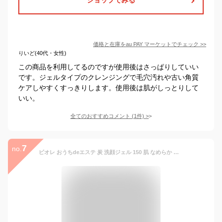
価格と在庫を
au PAY マーケット
でチェック
>>
りいど(40代・女性)
この商品を利用してるのですが使用後はさっぱりしていい
です。ジェルタイプのクレンジングで毛穴汚れや古い角質
ケアしやすくすっきりします。使用後は肌がしっとりして
いい。
全てのおすすめコメント
(
1
件)
>
7
no.
ビオレ おうちdeエステ 炭 洗顔ジェル 150 肌 なめらか マッサージ 数量限定 脂 肌 毛穴 汚れ 角栓 オフ 黒 お風呂 顔 洗う 鼻 すべすべ 花王 150g