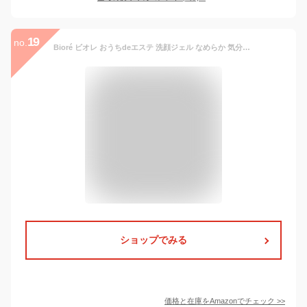
19
no.
Bioré ビオレ おうちdeエステ 洗顔ジェル なめらか 気分すっきりリラックスアロマの香り 240グラム (x 1) 【Amazon.co.jp限定】
ショップでみる
価格と在庫を
Amazon
でチェック
>>