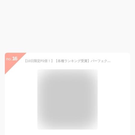
16
no.
【10日限定P2倍！】【各種ランキング受賞】パーフェクトワン フォーカス スムースクレンジングバーム 75g《W洗顔不要 まつエクOK》クレンジング 化粧落とし 洗顔 オールインワン 黒ずみ 角栓 毛穴レス 毛穴ケア 角質ケア 無添加 ビタミンC誘導体