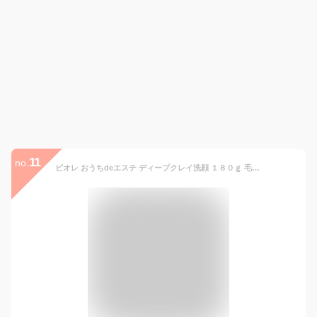
11
no.
ビオレ おうちdeエステ ディープクレイ洗顔 １８０ｇ 毛穴 黒ずみ 毛穴汚れ 角栓 クレイ 洗顔料