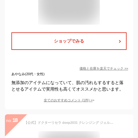
ショップでみる
価格と在庫を
楽天
でチェック
>>
あやなみ(20代・女性)
無添加のアイテムになっていて、肌の汚れもするすると落
とせるアイテムで実用性も高くてオススメかと思います。
全てのおすすめコメント
(
1
件)
>
18
no.
【公式】ドクターリセラ deep2031 クレンジング ジェル ジェルクレンジング 無添加 毛穴 黒ずみ 洗顔 メイク落とし 敏感肌 毛穴ケア 毛穴開き 角栓 角質ケア 角栓ケア 開き毛穴