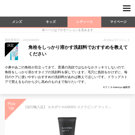
メンズ
キッズ
レディース
マイページ
本ページはプロモーションを含みます
最終更新日：2026/08/03
41
View
27
コメント
決定
角栓をしっかり溶かす洗顔料でおすすめを教えて
ください
小鼻やあごの角栓が目立ってきて、普通の洗顔ではなかなかスッキリしないので、
角栓をしっかり溶かすタイプの洗顔料を探しています。毛穴に負担をかけずに、毎
日のケアに使いやすいおすすめの洗顔料があれば教えてほしいです。ドラッグスト
アで買えるものから少し高めのものまで知りたいです。
キテミヨ-kitemiyo-編集部
Pick
【並行輸入品】 カネボウ KANEBO スクラビング マッド ウォッシュ 130g
Up