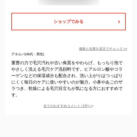
ショップでみる
価格と在庫を
楽天
でチェック
>>
アネルバ(40代・男性)
重曹の力で毛穴汚れや古い角質をやわらげ、もっちり泡で
やさしく洗える毛穴ケア洗顔料です。ヒアルロン酸やコラ
ーゲンなどの保湿成分も配合され、洗い上がりはつっぱり
にくく毎日のケアに使いやすいのが魅力。小鼻やあごのザ
ラつき、乾燥による毛穴目立ちが気になる方におすすめで
す。
全てのおすすめコメント
(
1
件)
>