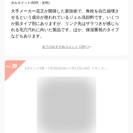
ポルカドット(50代・女性)
大手メーカー花王が開発した新技術で、角栓を自己崩壊さ
せるという成分が使われているジェル洗顔料です。いくつ
か肌タイプ別にありますが、リンク先はザラつきが感じら
れる毛穴汚れに向いた製品です。ほか、保湿重視のタイプ
などもあります。
全てのおすすめコメント
(
1
件)
>
20
no.
【ポイント5倍！7月4日20:00〜7月11日1:59】スキンクリア クレンズ オイル 175mL (4種) 【アテニア 公式】[ クレンジング クレンジングオイル 毛穴 W洗顔不要 オイルクレンジング メイク落とし 化粧落とし スキンケア 角栓 ]