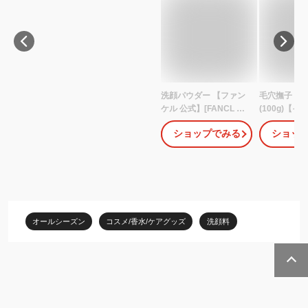
洗顔パウダー 【ファン
毛穴撫子 重
ケル 公式】[FANCL 洗
(100g)【
顔 化粧品 無添加 洗顔料
穴撫子】[毛穴
ショップでみる
ショッ
洗顔フォーム パウダー
汚れしっとり
スキンケア 角栓 基礎化
ーム]
粧品 粉 フェイスウォッ
シュ 洗顔石鹸 洗顔せっ
けん 毛穴 毛穴ケア 弱酸
性 乾燥肌 メンズ 皮脂]
オールシーズン
コスメ/香水/ケアグッズ
洗顔料