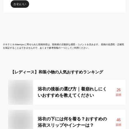
イプB-小対応商品】
かわいい
※
キテミヨ-kitemiyo-
に寄せられた投稿内容は、投稿者の主観的な感想・コメントを含みます。 投稿の信憑性・正確性
を保証することはできませんので、あくまで参考情報の一つとしてご利用ください。
【レディース】
和装小物
の人気おすすめランキング
浴衣の後板の選び方｜着崩れしにく
26
いおすすめを教えてください
回答
浴衣の下には何を着る？おすすめの
46
浴衣スリップやインナーは？
回答