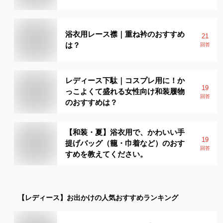
浴衣用レース襟｜重ね衿のおすすめ
21
は？
回答
レディース下駄｜コスプレ用に！か
19
っこよくて盛れる女性向け和装履物
回答
のおすすめは？
【和装・夏】浴衣用で、かわいい手
19
提げバッグ（籠・巾着など）のおす
回答
すめを教えてください。
【レディース】
お出かけ
の人気おすすめランキング