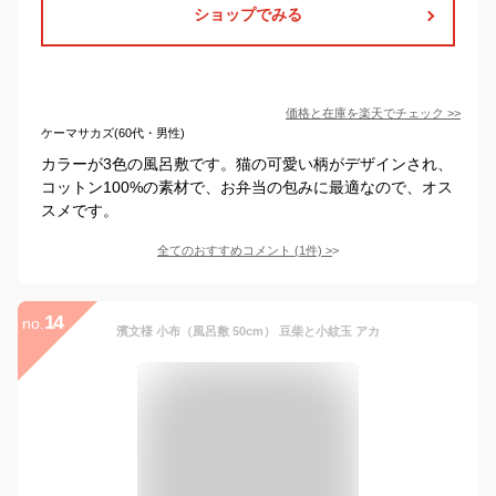
ショップでみる
価格と在庫を
楽天
でチェック
>>
ケーマサカズ(60代・男性)
カラーが3色の風呂敷です。猫の可愛い柄がデザインされ、
コットン100%の素材で、お弁当の包みに最適なので、オス
スメです。
全てのおすすめコメント
(
1
件)
>
14
no.
濱文様 小布（風呂敷 50cm） 豆柴と小紋玉 アカ