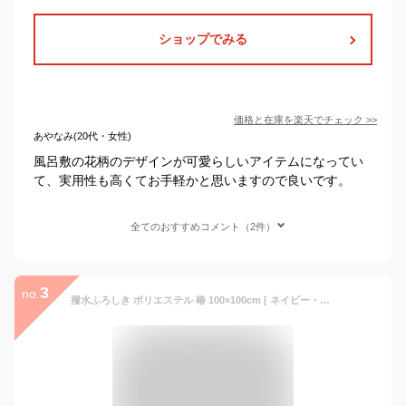
ショップでみる
価格と在庫を
楽天
でチェック
>>
あやなみ(20代・女性)
風呂敷の花柄のデザインが可愛らしいアイテムになってい
て、実用性も高くてお手軽かと思いますので良いです。
全てのおすすめコメント（2件）
3
no.
撥水ふろしき ポリエステル 椿 100×100cm [ ネイビー・ベージュ ] | 風呂敷 大判 100センチ 1m 1メートル 三巾 3巾 撥水 防水 雨 梅雨 ワイン バッグ 花柄 和柄 手提げ エコバッグ 日本製 国産 お洒落 おしゃれ かわいい 可愛い インテリア 雑貨 和雑貨 和風 レトロ エモい