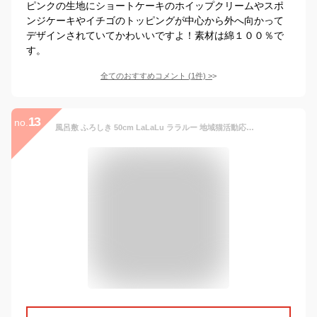
ピンクの生地にショートケーキのホイップクリームやスポ
ンジケーキやイチゴのトッピングが中心から外へ向かって
デザインされていてかわいいですよ！素材は綿１００％で
す。
全てのおすすめコメント
(
1
件)
>
13
no.
風呂敷 ふろしき 50cm LaLaLu ララルー 地域猫活動応援プロジェクト 中巾 フロシキ 有職 YU-SOKU 猫柄 ネコ ねこ 綿 綿100％ かわいい 可愛い おしゃれ オシャレ 運動会 お弁当 包む お弁当包み 贈り物 プレゼント ギフト 047511・047512・047513 【タイプB-小対応商品】