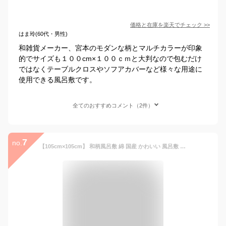
価格と在庫を
楽天
でチェック
>>
はま玲(60代・男性)
和雑貨メーカー、宮本のモダンな柄とマルチカラーが印象
的でサイズも１００cm×１００ｃｍと大判なので包むだけ
ではなくテーブルクロスやソフアカバーなど様々な用途に
使用できる風呂敷です。
全てのおすすめコメント（2件）
7
no.
【105cm×105cm】 和柄風呂敷 綿 国産 かわいい 風呂敷 大判 サイズ おしゃれ 大判風呂敷 ふろしき 大判サイズ 100cm 1m 可愛い コットン 100% 和柄 季節 大きい プレゼント 白 黒 バッグ 桜 着物 猫 和風 ねこ 花柄 ネコ柄