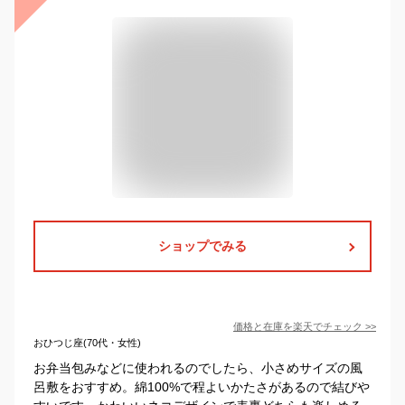
ショップでみる
価格と在庫を
楽天
でチェック
>>
おひつじ座(70代・女性)
お弁当包みなどに使われるのでしたら、小さめサイズの風
呂敷をおすすめ。綿100%で程よいかたさがあるので結びや