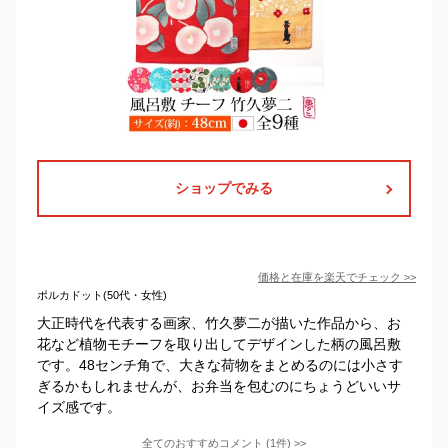
ショップでみる
価格と在庫を
楽天
でチェック
>>
ポルカドット(50代・女性)
大正時代を代表する画家、竹久夢二が描いた作品から、お
花など植物モチーフを取り出してデザインした柄の風呂敷
です。48センチ角で、大きな荷物をまとめるのには小さす
ぎるかもしれませんが、お弁当を包むのにちょうどいいサ
イズ感です。
全てのおすすめコメント
(
1
件)
>