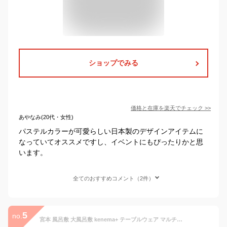
ショップでみる
価格と在庫を
楽天
でチェック
>>
あやなみ(20代・女性)
パステルカラーが可愛らしい日本製のデザインアイテムに
なっていてオススメですし、イベントにもぴったりかと思
います。
全てのおすすめコメント（2件）
5
no.
宮本 風呂敷 大風呂敷 kenema+ テーブルウェア マルチカラー 約100×100cm 66001 ( 風呂敷き ふろしき 大判 大きめ 100 可愛い お洒落 柄 エコバッグ 弁当包み 包む )