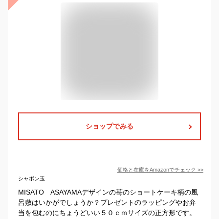
ショップでみる
価格と在庫を
Amazon
でチェック
>>
シャボン玉
MISATO ASAYAMAデザインの苺のショートケーキ柄の風
呂敷はいかがでしょうか？プレゼントのラッピングやお弁
当を包むのにちょうどいい５０ｃｍサイズの正方形です。