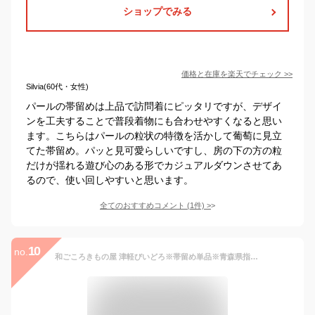
ショップでみる
価格と在庫を
楽天
でチェック
>>
Silvia(60代・女性)
パールの帯留めは上品で訪問着にピッタリですが、デザイ
ンを工夫することで普段着物にも合わせやすくなると思い
ます。こちらはパールの粒状の特徴を活かして葡萄に見立
てた帯留め。パッと見可愛らしいですし、房の下の方の粒
だけが揺れる遊び心のある形でカジュアルダウンさせてあ
るので、使い回しやすいと思います。
全てのおすすめコメント
(
1
件)
>
10
no.
和ごころきもの屋 津軽びいどろ※帯留め単品※青森県指定伝統工芸品 帯留め 帯留 三分紐 ガラス 着物 普段着 小紋 obt-130