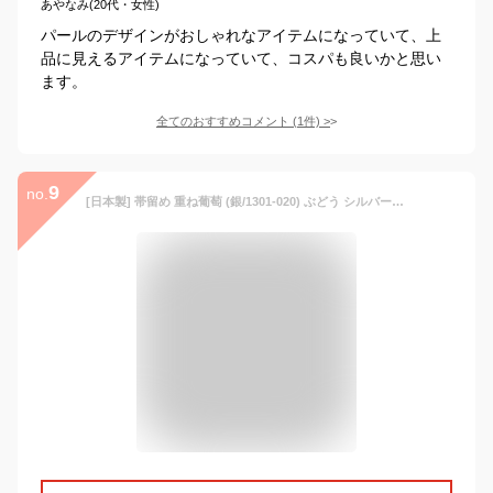
あやなみ(20代・女性)
パールのデザインがおしゃれなアイテムになっていて、上
品に見えるアイテムになっていて、コスパも良いかと思い
ます。
全てのおすすめコメント
(
1
件)
>
9
no.
[日本製] 帯留め 重ね葡萄 (銀/1301-020) ぶどう シルバー パール ラインストーン 白 クリスタル レトロ 果実 開運 縁起 子宝 帯留 おびどめ 個性的 上品 アンティーク エレガント おしゃれ 贈り物 プレゼント 春 夏 秋 冬 和装小物 和小物 着物 きもの 花しおり（ma501)