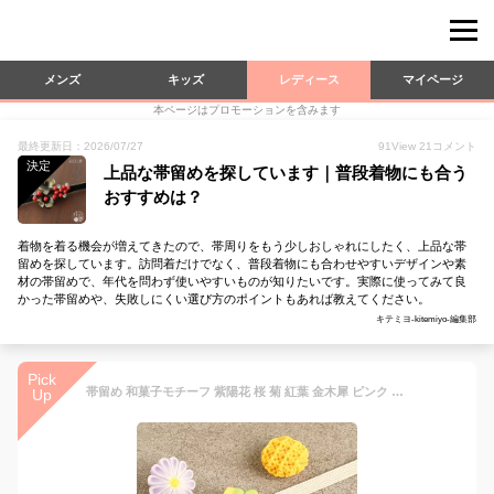
メンズ
キッズ
レディース
マイページ
本ページはプロモーションを含みます
最終更新日：2026/07/27
91
View
21
コメント
決定
上品な帯留めを探しています｜普段着物にも合う
おすすめは？
着物を着る機会が増えてきたので、帯周りをもう少しおしゃれにしたく、上品な帯
留めを探しています。訪問着だけでなく、普段着物にも合わせやすいデザインや素
材の帯留めで、年代を問わず使いやすいものが知りたいです。実際に使ってみて良
かった帯留めや、失敗しにくい選び方のポイントもあれば教えてください。
キテミヨ-kitemiyo-編集部
Pick
帯留め 和菓子モチーフ 紫陽花 桜 菊 紅葉 金木犀 ピンク 水色 紫 緑 黄 全5種 日本製 普段用 カジュアル用 小紋 紬 お洒落着物 茶道 華道 お稽古 和装 通販 購入 箱入り お菓子 樹脂 かわいい キンモクセイ 帯留 おびどめ お洒落 上品 プレゼント 桐箱入り 練り切り
Up