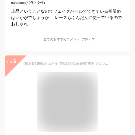
nanacoco(40代・女性)
上品ということなのでフェイクパールでできている帯留め
はいかがでしょうか。 レースもふんだんに使っているので
おしゃれ
全てのおすすめコメント（2件）
6
no.
[日本製] 帯留め ぶどう (赤/1300-010) 葡萄 南天 ブロンズ クリスタル パール レトロ 果実 開運 縁起 豊穣 子宝 帯留 帯どめ おびどめ 個性的 上品 アンティーク エレガント おしゃれ お祝い 贈り物 プレゼント 春 夏 秋 冬 和装小物 和小物 着物 きもの 花しおり(ym205)