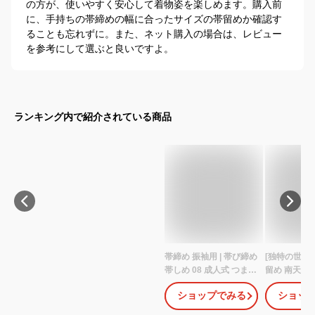
の方が、使いやすく安心して着物姿を楽しめます。購入前
に、手持ちの帯締めの幅に合ったサイズの帯留めか確認す
ることも忘れずに。また、ネット購入の場合は、レビュー
を参考にして選ぶと良いですよ。
ランキング内で紹介されている商品
帯締め 振袖用 | 帯び締め
[独特の世界観
帯しめ 08 成人式 つまみ
留め 南天と
細工 おしゃれ 飾り紐 赤
OD071 花 
ショップでみる
ショッ
紫 緑 黄色 えんじ 白 黄
正月 レッド 
緑 着物 結婚式 礼装 丸組
ルド レトロ