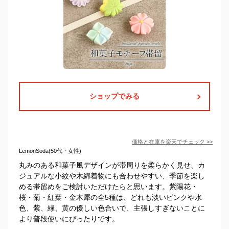
ショップでみる
価格と在庫を
楽天
でチェック
>>
LemonSoda(50代・女性)
丸みのある和菓子風デザインが帯周りを柔らかく見せ、カ
ジュアルな小紋や木綿着物にも合わせやすい、季節を楽し
める帯留めをご検討いただけたらと思います。紫陽花・
桜・菊・紅葉・金木犀の全5種は、どれも淡いピンクや水
色、紫、緑、黄の優しい色合いで、主張しすぎないことに
より普段使いにぴったりです。