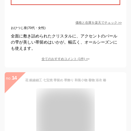
価格と在庫を
楽天
でチェック
>>
おひつじ座(70代・女性)
全面に敷き詰められたクリスタルに、アクセントのパール
の雫が美しい帯留めはいかが。幅広く、オールシーズンに
も使えます。
全てのおすすめコメント
(
1
件)
>
14
no.
花 銀線細工 七宝焼 帯留め 帯飾り 和装小物 着物 浴衣 椿