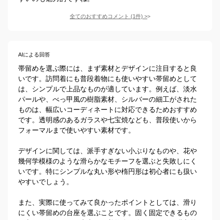
全てのおすすめコメント
(
1
件)
>
AIによる回答
帯留めを選ぶ際には、まず素材とデザインに注目すると良
いです。訪問着にも普段着物にも使いやすい帯留めとして
は、シンプルで上品なものが適しています。例えば、淡水
パールや、べっ甲風の樹脂素材、シルバーの細工がされた
ものは、幅広いコーディネートに対応できるためおすすめ
です。透明感のあるガラスや七宝焼なども、普段使いから
フォーマルまで使いやすい素材です。  

デザインに関しては、派手すぎない小ぶりなものや、花や
幾何学模様のような滑らかなモチーフを選ぶと失敗しにく
いです。特にシンプルな丸い形や楕円形は初心者にも扱い
やすいでしょう。  

また、実際に使ってみて良かったポイントとしては、滑り
にくい帯留めの台座を選ぶことです。固く固定できるもの