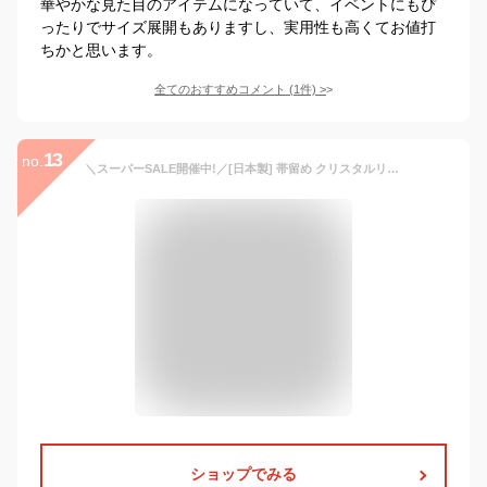
華やかな見た目のアイテムになっていて、イベントにもぴ
ったりでサイズ展開もありますし、実用性も高くてお値打
ちかと思います。
全てのおすすめコメント
(
1
件)
>
13
no.
＼スーパーSALE開催中!／[日本製] 帯留め クリスタルリーフ (銀/7486-2) パール ラインストーン キラキラ 葉っぱ 植物 ボタニカル グリーン 上品 オールシーズン 帯どめ おびどめ 個性的 おしゃれ 贈り物 プレゼント 春 夏 秋 冬 和装小物 和小物 着物 きもの (ym211)
ショップでみる