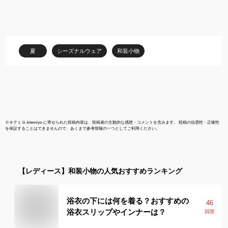
み帯締め 日本製 正絹 大
的 可愛い か
きめ 帯留め 豪華 手組紐
ゃれ 個性的 
金糸 着物 正絹 和装小物
製 ホワイト
送料無料 かわいい 帯〆
入 母の日 誕
おびじめ 母親 ママ振袖
ント ギフト 
夏
シーズナルウェア
和装小物
菊 上品 古典
小物 和小物 
SUU ym303
※
キテミヨ-kitemiyo-
に寄せられた投稿内容は、投稿者の主観的な感想・コメントを含みます。 投稿の信憑性・正確性
を保証することはできませんので、あくまで参考情報の一つとしてご利用ください。
【レディース】
和装小物
の人気おすすめランキング
浴衣の下には何を着る？おすすめの
46
浴衣スリップやインナーは？
回答