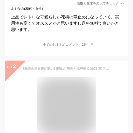
価格と在庫を
楽天
でチェック
>>
あやなみ(20代・女性)
上品でレトロな可愛らしい花柄の帯止めになっていて、実
用性も高くてオススメかと思いますし送料無料で良いかと
思います。
全てのおすすめコメント（2件）
2
no.
[独特の世界観が魅力] 帯留め 南天と福寿草 OD071 花 フラワー 上品 正月 レッド 赤 金色 ゴールド レトロモダン 立体的 可愛い かわいい おしゃれ 個性的 帯どめ 日本製 ホワイトデー 化粧箱入 母の日 誕生日 プレゼント ギフト 贈り物 和装小物 和小物 日本製 数 SUU ym303