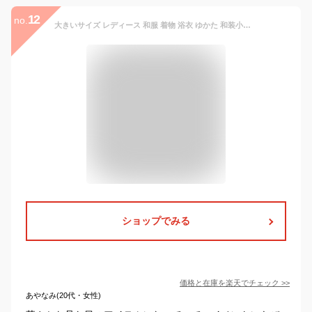
12
no.
大きいサイズ レディース 和服 着物 浴衣 ゆかた 和装小物 着付け小物 パールの帯飾り 帯飾り 帯締め 帯締 パール 飾り紐 飾り帯 帯紐 帯留め ベルト 花火 夏祭り 小物 雑貨 上品 大人 夏新作 夏服 春服 LL 2L 3L 4L 5L ホワイト 白 ラウンド スクエア 韓国ファッション
ショップでみる
価格と在庫を
楽天
でチェック
>>
あやなみ(20代・女性)