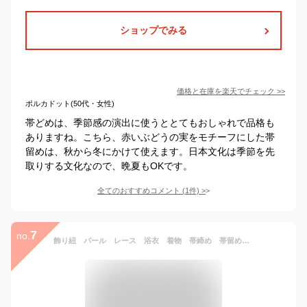
ショップでみる
価格と在庫を
楽天
でチェック
>>
ポルカドット(50代・女性)
帯どめは、季節感の演出に使うととてもおしゃれで品格も
ありますね。こちら、赤いぶどうの実をモチーフにした帯
留めは、秋から冬にかけて使えます。日本文化は季節を先
取りする文化なので、晩夏もOKです。
全てのおすすめコメント
(
1
件)
>
7
no.
飾り紐 パール レース 浴衣 着物 帯締め 帯留め 帯飾り 和装小物 着物 ゆかた ホワイト ブラック 上品 メール便5ポイント