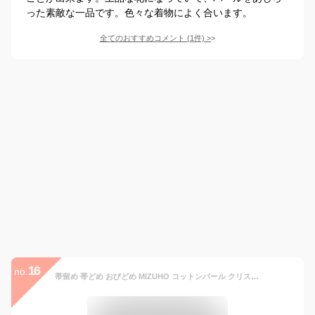
った素敵な一品です。色々な着物によく合います。
全てのおすすめコメント
(
1
件)
>
16
no.
帯留め 帯どめ おびどめ MIZUHO コットンパール クリスタルボール ラインストーン 三粒CRYSTAL 三分紐 単品 パーティー シンプル お洒落 上品 エレガント 和装小物 お洒落小物 記念日 誕生日 日本製 skg0136-bob18 o--01-2 キスカ【S】