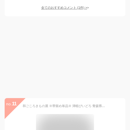
全てのおすすめコメント
(
1
件)
>
11
no.
和ごころきもの屋 ※帯留め単品※ 津軽びいどろ 青森県指定伝統工芸品 帯留め 帯留 三分紐 ガラス 着物 普段着 小紋 obt-dbr01 (A-130／丸-ブルーグリーン)