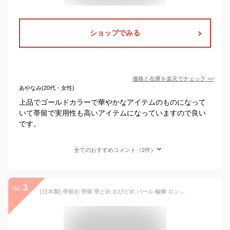
ショップでみる
価格と在庫を
楽天
でチェック
>>
あやなみ(20代・女性)
上品でゴールドカラーで華やかなアイテムのものになって
いて帯留で実用性も高いアイテムになっていますので良い
です。
全てのおすすめコメント（2件）
3
no.
[日本製] 帯留め 帯留 帯どめ おびどめ パール 輪舞 ロンド (銀 6402-2) フェイクパール サークル 丸 円 真珠 シルバー アンティーク エレガント 上品 ラグジュアリー 個性的 フォーマル お洒落 お洒落 贈り物プレゼント 春 夏 秋 冬 和 小物 着物 きもの 花しおり (th202S)