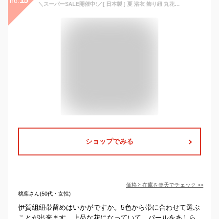
no.
＼スーパーSALE開催中!／[ 日本製 ] 夏 浴衣 飾り紐 丸花結び パール 5色 伊賀組紐 帯締め 帯留め パールビーズ パステル 帯飾り ポリエステル ゆかた 着物 国産 小紋 普段着 夏着物 振袖 レディース 女性 上品 シック 可愛い 黒 白 銀 黄色 ピンク 緑 (fu105)
ショップでみる
価格と在庫を
楽天
でチェック
>>
桃葉さん(50代・女性)
伊賀組紐帯留めはいかがですか。5色から帯に合わせて選ぶ
ことが出来ます。上品な花になっていて、パールをあしら