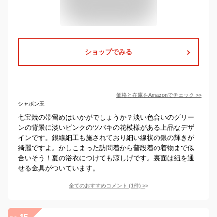
ショップでみる
価格と在庫を
Amazon
でチェック
>>
シャボン玉
七宝焼の帯留めはいかがでしょうか？淡い色合いのグリー
ンの背景に淡いピンクのツバキの花模様がある上品なデザ
インです。銀線細工も施されており細い線状の銀の輝きが
綺麗ですよ。かしこまった訪問着から普段着の着物まで似
合いそう！夏の浴衣につけても涼しげです。裏面は紐を通
せる金具がついています。
全てのおすすめコメント
(
1
件)
>
15