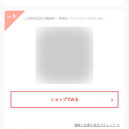
8
no.
＼22周年記念大感謝祭!／帯留め パールライン(1173-1012-010) 帯留 おびどめ シルバー パールホワイト 銀 フェイクパール 上品 はんなり レトロ アンティーク調 オールシーズン 春 夏 秋 冬 カジュアル フォーマル プレゼント 贈り物 ギフト レディース 花しおり (mo011)
ショップでみる
価格と在庫を
楽天
でチェック
>>