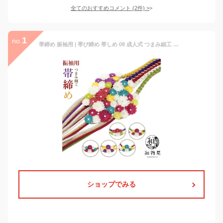
全てのおすすめコメント
(
2
件)
>
1
no.
帯締め 振袖用 | 帯び締め 帯しめ 08 成人式 つまみ細工 おしゃれ 飾り紐 赤 紫 緑 黄色 えんじ 白 黄緑 着物 結婚式 礼装 丸組み帯締め 日本製 正絹 大きめ 帯留め 豪華 手組紐 金糸 着物 正絹 和装小物 送料無料 かわいい 帯〆 おびじめ 母親 ママ振袖 菊 上品 古典
ショップでみる