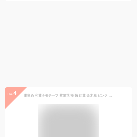
4
no.
帯留め 和菓子モチーフ 紫陽花 桜 菊 紅葉 金木犀 ピンク 水色 紫 緑 黄 全5種 日本製 普段用 カジュアル用 小紋 紬 お洒落着物 茶道 華道 お稽古 和装 通販 購入 箱入り お菓子 樹脂 かわいい キンモクセイ 帯留 おびどめ お洒落 上品 プレゼント 桐箱入り 練り切り