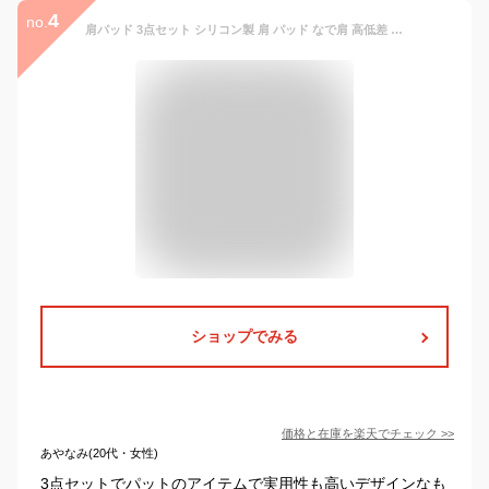
4
no.
肩パッド 3点セット シリコン製 肩 パッド なで肩 高低差 パワーショルダー 肩対策肩パット スーツ ドレス ジャケット 着物 和装 男女兼用 メール便
ショップでみる
価格と在庫を
楽天
でチェック
>>
あやなみ(20代・女性)
3点セットでパットのアイテムで実用性も高いデザインなも