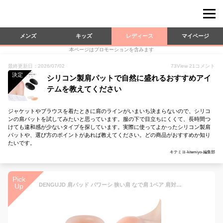
メンズ
キッズ
レディース
マイページ
本ページはプロモーションを含みます
最終更新日：2026/07/02
73
View
21
コメント
決定
シリコン製肩パットで自然に盛れるおすすめアイ
テムを教えてください
ジャケットやブラウスを着たときに肩のラインがいまいち決まらないので、シリコ
ンの肩パットを試してみたいと思っています。服の下で目立ちにくくて、長時間つ
けても違和感が少ないタイプを探しています。実際に使ってよかったシリコン製肩
パットや、選び方のポイントがあれば教えてください。どの商品がおすすめか知り
たいです。
キテミヨ-kitemiyo-編集部
Pick
DENGUJD 肩パッド パワーシ 狭い肩 なで肩 1ペア 肩対策肩パットフォーマルスーツ ズレ落ち防止 自己粘着 卒業式 男女兼用 スキーン
Up