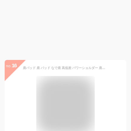
16
no.
肩パッド 肩 パッド なで肩 高低差 パワーショルダー 肩対策肩パット シリコン スーツ ドレス ジャケット 着物 和装 シースルー 粘着 男女兼用 送料無料 メール便