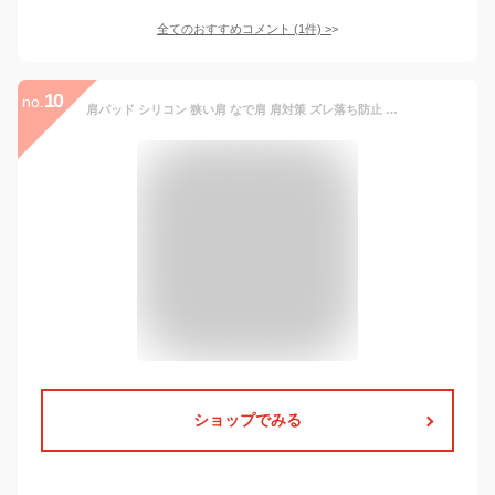
全てのおすすめコメント
(
1
件)
>
10
no.
肩パッド シリコン 狭い肩 なで肩 肩対策 ズレ落ち防止 再利用可能で取り外し可能 女性用 衣類や男性用 フォーマルスーツ ジャケット 冠婚葬祭 入学式 卒業式 男女兼用 1ペア (2個)
ショップでみる