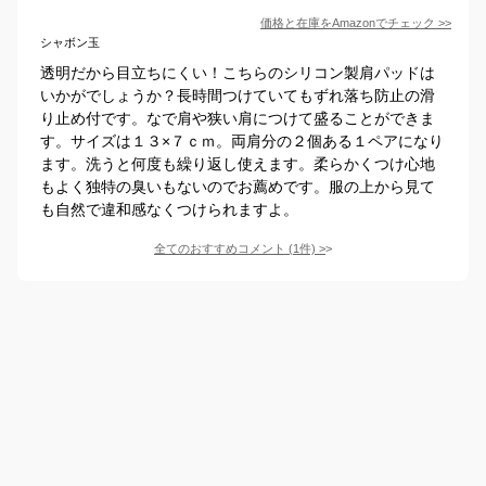
価格と在庫を
Amazon
でチェック
>>
シャボン玉
透明だから目立ちにくい！こちらのシリコン製肩パッドは
いかがでしょうか？長時間つけていてもずれ落ち防止の滑
り止め付です。なで肩や狭い肩につけて盛ることができま
す。サイズは１３×７ｃｍ。両肩分の２個ある１ペアになり
ます。洗うと何度も繰り返し使えます。柔らかくつけ心地
もよく独特の臭いもないのでお薦めです。服の上から見て
も自然で違和感なくつけられますよ。
全てのおすすめコメント
(
1
件)
>