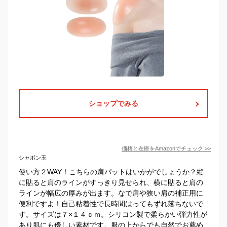
ショップでみる
価格と在庫を
Amazon
でチェック
>>
シャボン玉
使い方２WAY！こちらの肩パットはいかがでしょうか？縦
に貼ると肩のラインがすっきり見せられ、横に貼ると肩の
ラインが幅広の厚みが出ます。なで肩や狭い肩の補正用に
便利ですよ！自己粘着性で長時間はってもずれ落ちないで
す。サイズは７×１４ｃｍ。シリコン製で柔らかい弾力性が
あり肌にも優しい素材です。服の上からでも自然でお薦め