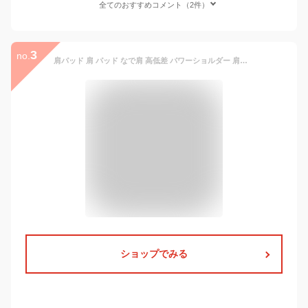
全てのおすすめコメント（2件）
3
no.
肩パッド 肩 パッド なで肩 高低差 パワーショルダー 肩対策肩パット シリコン スーツ ドレス ジャケット 着物 和装 シースルー 粘着 男女兼用 送料無料 メール便
ショップでみる