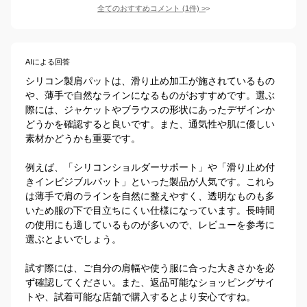
全てのおすすめコメント
(
1
件)
>
AIによる回答
シリコン製肩パットは、滑り止め加工が施されているもの
や、薄手で自然なラインになるものがおすすめです。選ぶ
際には、ジャケットやブラウスの形状にあったデザインか
どうかを確認すると良いです。また、通気性や肌に優しい
素材かどうかも重要です。

例えば、「シリコンショルダーサポート」や「滑り止め付
きインビジブルパット」といった製品が人気です。これら
は薄手で肩のラインを自然に整えやすく、透明なものも多
いため服の下で目立ちにくい仕様になっています。長時間
の使用にも適しているものが多いので、レビューを参考に
選ぶとよいでしょう。

試す際には、ご自分の肩幅や使う服に合った大きさかを必
ず確認してください。また、返品可能なショッピングサイ
トや、試着可能な店舗で購入するとより安心ですね。