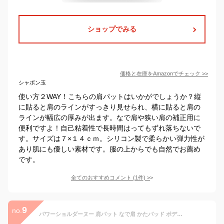
ショップでみる
価格と在庫を
Amazon
でチェック
>>
シャボン玉
使い方２WAY！こちらの肩パットはいかがでしょうか？縦
に貼ると肩のラインがすっきり見せられ、横に貼ると肩の
ラインが幅広の厚みが出ます。なで肩や狭い肩の補正用に
便利ですよ！自己粘着性で長時間はってもずれ落ちないで
す。サイズは７×１４ｃｍ。シリコン製で柔らかい弾力性が
あり肌にも優しい素材です。服の上からでも自然でお薦め
です。
全てのおすすめコメント
(
1
件)
>
9
no.
パワーショルダーヌー 肩パット なで肩 かたパッド ボディメイク 肩メイク シリコン スポンジ ショルダーパッド 通気性 粘着式 肩に直接貼る シームレス 貼る肩パッド 取り外し可能 小顔 ジャケット ワンピース