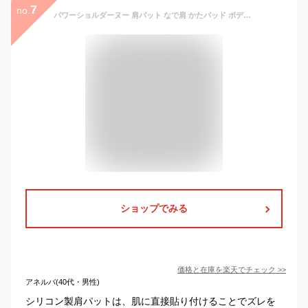
7
no.
パワーショルダーヌー 肩パット なで肩 かたパッド ボディメイク 肩メイク 通気性 粘着式 肩に直接貼る シームレス 貼る肩パッド 取り外し可能 小顔 ジャケット ワンピース シリコン スポンジ ショルダーパッド
ショップでみる
価格と在庫を
楽天
でチェック
>>
アネルバ(40代・男性)
シリコン製肩パットは、肌に直接貼り付けることでズレを