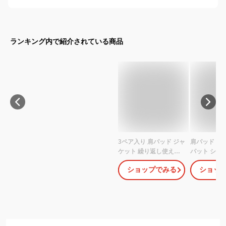
ランキング内で紹介されている商品
3ペア入り 肩パッド ジャ
肩パッド な
ケット 繰り返し使える
パット シリ
粘着式 シームレス 響き
つけるだけ 
ショップでみる
ショッ
にくい フォーマルスー
ボディメイク
ツ 貼り付けタイプ 透明
ャケット 男
洋服をきれいに着る 貼
る肩パット ボリューム 3
ペア入り 肌色 シリコン
柔らかい 弾性