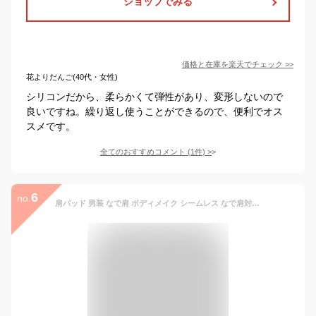
ショップでみる
価格と在庫を
楽天
でチェック
>>
花よりだんご(40代・女性)
シリコンだから、柔らかくて弾性があり、変形しないので
良いですね。繰り返し使うことができるので、便利でオス
スメです。
全てのおすすめコメント
(
1
件)
>
6
no.
肩パッド 男装 なで肩 ボディメイク シームレス なで肩対策 粘着式 シリコン 肩パット つけるだけ