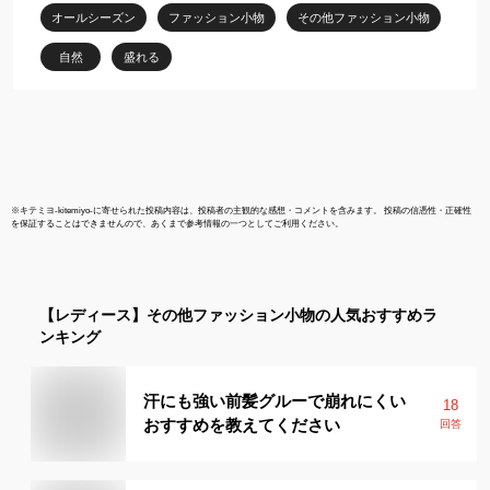
オールシーズン
ファッション小物
その他ファッション小物
自然
盛れる
※
キテミヨ-kitemiyo-
に寄せられた投稿内容は、投稿者の主観的な感想・コメントを含みます。 投稿の信憑性・正確性
を保証することはできませんので、あくまで参考情報の一つとしてご利用ください。
【レディース】
その他ファッション小物
の人気おすすめラ
ンキング
汗にも強い前髪グルーで崩れにくい
18
おすすめを教えてください
回答