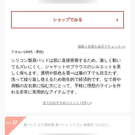
ショップでみる
価格と在庫を
楽天
でチェック
>>
アネルバ(40代・男性)
シリコン製肩パッドは肌に直接密着するため、激しく動い
てもズレにくく、ジャケットやブラウスのシルエットを美
しく保ちます。透明や肌色を選べば服の下でも目立たず、
洗って繰り返し使えるため衛生的で経済的です。なで肩や
肩幅の左右差に悩む方にとって、手軽に理想のラインを作
れる非常に実用的なアイテムです。
全てのおすすめコメント
(
1
件)
>
17
no.
肩パッド なで肩対策 肩パット シリコン 粘着式 つけるだけ シームレス ボディメイク なで肩 ジャケット 男装 コスプレ