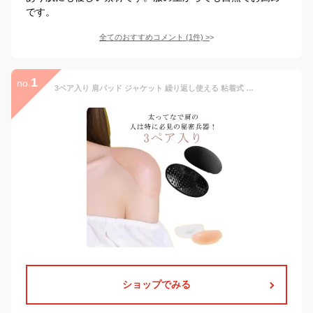
です。
全てのおすすめコメント
(
1
件)
>
1
no.
3ペア入り 肩パッド ジャケット 繰り返し使える 粘着式 シームレス 響きにくい フォーマルスーツ 貼り付けタイプ 透明 洋服をきれいに着る 貼る肩パット ボリューム 3ペア入り 肌色 シリコン 柔らかい 弾性
ショップでみる