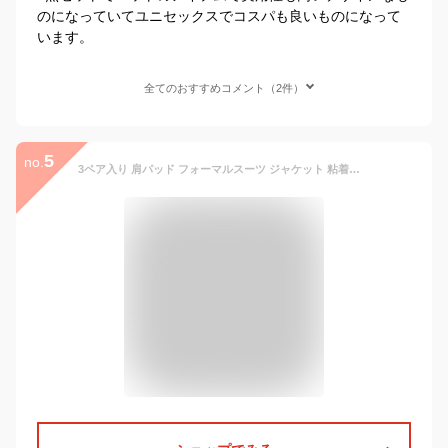
のになっていてユニセックスでコスパも良いものになって
います。
全てのおすすめコメント（2件）
5
no.
3ペア入り 肩パッド フォーマルスーツ ジャケット 粘着式 シームレス 響きにくい ボリューム 貼り付けタイプ 繰り返し使える 洋服をきれいに着る 貼る肩パット 肩アップ 透明 肌色 シリコン 柔らかい 弾性 変形しない