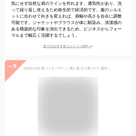
気にせず自然な肩のラインを作れます。通気性があり、洗
って繰り返し使えるため衛生的で経済的です。服のシルエ
ットに合わせて向きを変えれば、肩幅や高さを自在に調整
可能です。ジャケットやブラウスが体に馴染み、清潔感の
ある構築的な印象を演出できるため、ビジネスからフォー
マルまで幅広く活躍するでしょう。
全てのおすすめコメント
(
1
件)
>
8
no.
DENGUJD 肩パッド パワーシ 狭い肩 なで肩 1ペア 肩対策肩パットフォーマルスーツ ズレ落ち防止 自己粘着 卒業式 男女兼用 スキーン