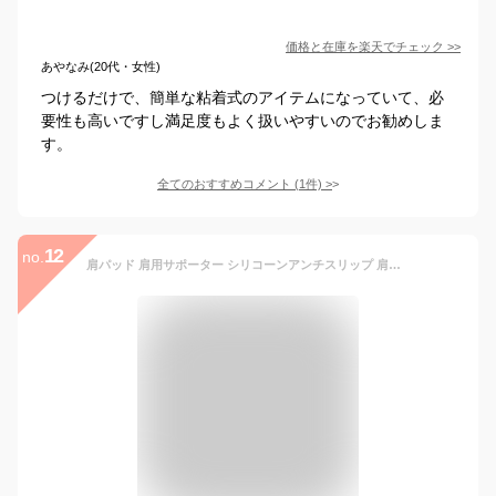
価格と在庫を
楽天
でチェック
>>
あやなみ(20代・女性)
つけるだけで、簡単な粘着式のアイテムになっていて、必
要性も高いですし満足度もよく扱いやすいのでお勧めしま
す。
全てのおすすめコメント
(
1
件)
>
12
no.
肩パッド 肩用サポーター シリコーンアンチスリップ 肩パッド なで肩用 小顔 ボディメイク 肩対策 レ落ち防止 細肩補正 直角肩型 隠形肩パッド 太い肩サポート スーツ ドレス ジャケット 着物 和装 男装コスに必須！