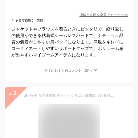
価格と在庫を
楽天
でチェック
>>
ヤギヌマ(50代・男性)
ジャケットやブラウスを着るときにピッタリで、繰り返し
の使用ができる粘着式シームレスパッドで、ナチュラル品
質の装着がしやすい肩パッドになります。洋服をキレイに
コーディネートしやすいサポートグッズで、ボリューム感
が出やすいマイブームアイテムになります。
全てのおすすめコメント（2件）
2
no.
肩パッド なで肩対策 肩パット シリコン 粘着式 つけるだけ シームレス ボディメイク なで肩 ジャケット 男装 コスプレ