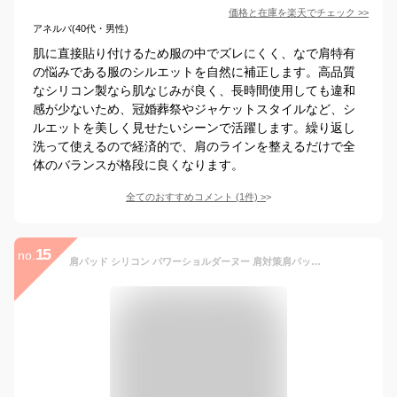
価格と在庫を
楽天
でチェック
>>
アネルバ(40代・男性)
肌に直接貼り付けるため服の中でズレにくく、なで肩特有
の悩みである服のシルエットを自然に補正します。高品質
なシリコン製なら肌なじみが良く、長時間使用しても違和
感が少ないため、冠婚葬祭やジャケットスタイルなど、シ
ルエットを美しく見せたいシーンで活躍します。繰り返し
洗って使えるので経済的で、肩のラインを整えるだけで全
体のバランスが格段に良くなります。
全てのおすすめコメント
(
1
件)
>
15
no.
肩パッド シリコン パワーショルダーヌー 肩対策肩パットフォーマルスーツ ジャケット 男女兼用 母の日のプレゼント 入学式 卒業式