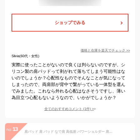
ショップでみる
価格と在庫を
楽天
でチェック
>>
Silvia(60代・女性)
実際に使ったことがないので良くは判らないのですが、シ
リコン製の肩パッドって剥がれて落ちてしまう可能性はな
いのでしょうか？心配性なものでそんなことが気になって
しまったので、両肩部が背中で繋がっている一体型を選ん
でみました。これなら外れる心配はなさそうですし、薄い
為目立つ心配もないようなので、いかがでしょうか？
全てのおすすめコメント
(
1
件)
>
13
no.
肩パッド 肩 パッド なで肩 高低差 パワーショルダー 肩対策肩パット シリコン スーツ ドレス ジャケット 着物 和装 シースルー 粘着 男女兼用 送料無料 メール便