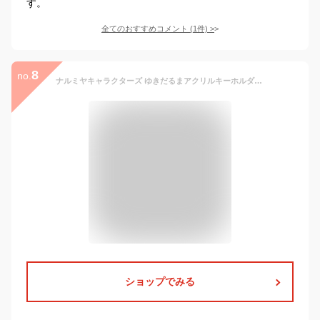
す。
全てのおすすめコメント
(
1
件)
>
8
no.
ナルミヤキャラクターズ ゆきだるまアクリルキーホルダー【ナカムラくん】【ベリエちゃん】【ミントくん】【ルッキー】 ナルミヤオンライン ファッション雑貨 その他のファッション雑貨 グリーン
ショップでみる