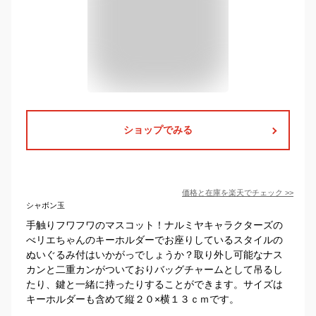
ショップでみる
価格と在庫を
楽天
でチェック
>>
シャボン玉
手触りフワフワのマスコット！ナルミヤキャラクターズの
べリエちゃんのキーホルダーでお座りしているスタイルの
ぬいぐるみ付はいかがっでしょうか？取り外し可能なナス
カンと二重カンがついておりバッグチャームとして吊るし
たり、鍵と一緒に持ったりすることができます。サイズは
キーホルダーも含めて縦２０×横１３ｃｍです。