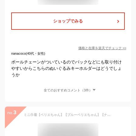
ショップでみる
価格と在庫を
楽天
でチェック
>>
nanacoco(40代・女性)
ボールチェーンがついているのでバックなどにも取り付け
やすいからこちらのぬいぐるみキーホルダーはどうでしょ
うか
全てのおすすめコメント（3件）
3
no.
ミニ巾着【ベリエちゃん】【ブルーベリエちゃん】【ナカムラくん】／ナルミヤキャラクターズ（NARUMIYACHARACTERS）