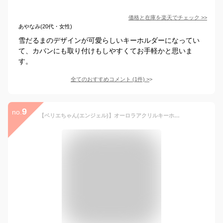
価格と在庫を
楽天
でチェック
>>
あやなみ(20代・女性)
雪だるまのデザインが可愛らしいキーホルダーになってい
て、カバンにも取り付けもしやすくてお手軽かと思いま
す。
全てのおすすめコメント
(
1
件)
>
9
no.
【ベリエちゃん(エンジェル)】オーロラアクリルキーホルダー メゾピアノ×ハローキティ