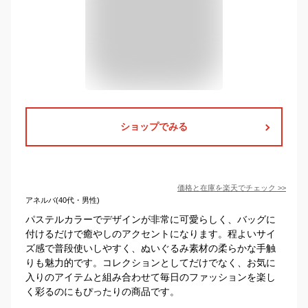
ショップでみる
価格と在庫を
楽天
でチェック
>>
アネルバ(40代・男性)
パステルカラーでデザインが非常に可愛らしく、バッグに
付けるだけで癒やしのアクセントになります。程よいサイ
ズ感で普段使いしやすく、ぬいぐるみ素材の柔らかな手触
りも魅力的です。コレクションとしてだけでなく、お気に
入りのアイテムと組み合わせて毎日のファッションを楽し
く彩るのにもぴったりの商品です。