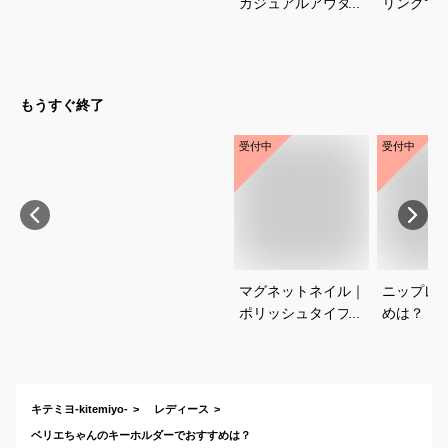
カジュアルアウター
リングで
のおすすめを教えて
は？人気
ください
び方を教
い
もうすぐ終了
受付中
受付中
マグネットネイル｜
ニップレ
ポリッシュタイプで
めは？
おすすめは？
キテミヨ-kitemiyo-
レディース
ベリエちゃんのキーホルダーでおすすめは？