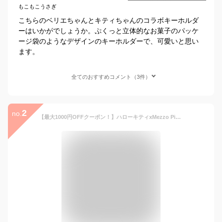
もこもこうさぎ
こちらのベリエちゃんとキティちゃんのコラボキーホルダ
ーはいかがでしょうか。ぷくっと立体的なお菓子のパッケ
ージ袋のようなデザインのキーホルダーで、可愛いと思い
ます。
全てのおすすめコメント（3件）
2
no.
【最大1000円OFFクーポン！】ハローキティxMezzo Piano マスコット ゴールドチェーン付きマスコット ベリエちゃん サンリオ 内藤デザイン プレゼント キャラクター グッズ シネマコレクション