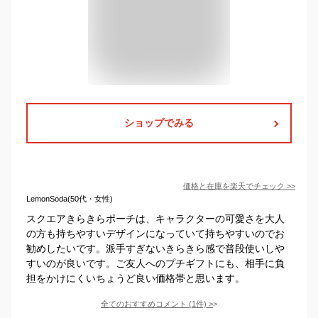
ショップでみる
価格と在庫を
楽天
でチェック
>>
LemonSoda(50代・女性)
スクエアきらきらポーチは、キャラクターの可愛さを大人
の方も持ちやすいデザインになっていて持ちやすいのでお
勧めしたいです。派手すぎないきらきら感で普段使いしや
すいのが良いです。ご友人へのプチギフトにも、相手に負
担をかけにくいちょうど良い価格帯と思います。
全てのおすすめコメント
(
1
件)
>