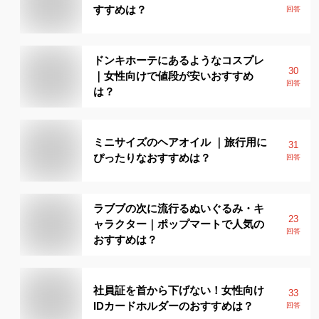
すすめは？
回答
ドンキホーテにあるようなコスプレ
30
｜女性向けで値段が安いおすすめ
回答
は？
ミニサイズのヘアオイル ｜旅行用に
31
ぴったりなおすすめは？
回答
ラブブの次に流行るぬいぐるみ・キ
23
ャラクター｜ポップマートで人気の
回答
おすすめは？
社員証を首から下げない！女性向け
33
IDカードホルダーのおすすめは？
回答