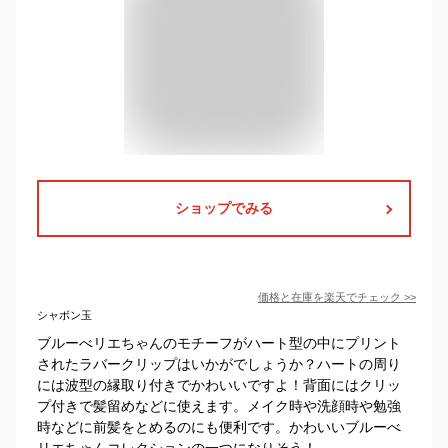
ショップでみる
価格と在庫を
楽天
でチェック
>>
シャボン玉
ブルーべリエちゃんのモチーフがハート型の中にプリント
されたラバークリップはいかがでしょうか？ハートの周り
には波型の縁取り付きでかわいいですよ！背面にはクリッ
プ付きで髪留めなどに使えます。メイク時や洗顔時や勉強
時などに前髪をとめるのにも便利です。かわいいブルーべ
リエちゃんコレクションの一つになりそう！