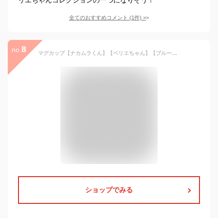
全てのおすすめコメント
(
1
件)
>
8
no.
マグカップ【ナカムラくん】【ベリエちゃん】【ブルーベリエちゃん】／ナルミヤキャラクターズ（NARUMIYACHARACTERS）
ショップでみる