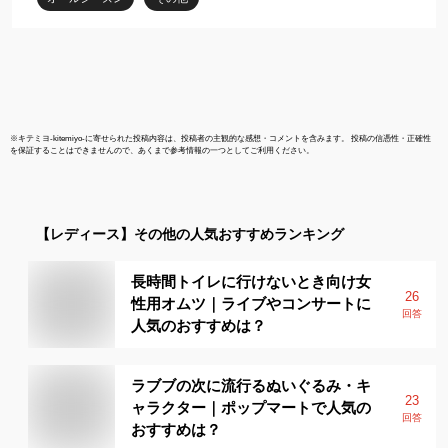
※
キテミヨ-kitemiyo-
に寄せられた投稿内容は、投稿者の主観的な感想・コメントを含みます。 投稿の信憑性・正確性
を保証することはできませんので、あくまで参考情報の一つとしてご利用ください。
【レディース】
その他
の人気おすすめランキング
長時間トイレに行けないとき向け女
26
性用オムツ｜ライブやコンサートに
回答
人気のおすすめは？
ラブブの次に流行るぬいぐるみ・キ
23
ャラクター｜ポップマートで人気の
回答
おすすめは？