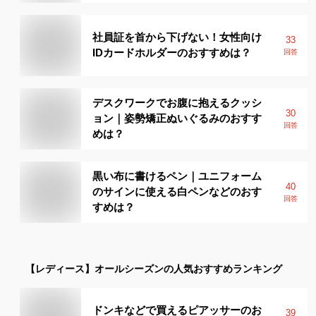
社員証を首から下げない！女性向け
33
IDカードホルダーのおすすめは？
回答
デスクワークでお腹に抱えるクッシ
30
ョン｜姿勢矯正ぬいぐるみのおすす
回答
めは？
黒い布に書けるペン｜ユニフォーム
40
のサインに使える白ペンなどのおす
回答
すめは？
【レディース】
オールシーズン
の人気おすすめランキング
ドンキなどで買えるピアッサーのお
39