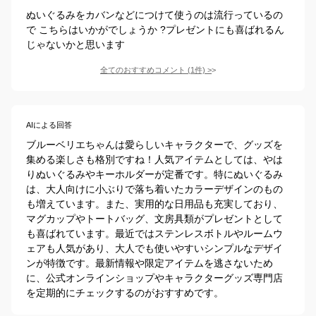
ぬいぐるみをカバンなどにつけて使うのは流行っているの
で こちらはいかがでしょうか ?プレゼントにも喜ばれるん
じゃないかと思います
全てのおすすめコメント
(
1
件)
>
AIによる回答
ブルーベリエちゃんは愛らしいキャラクターで、グッズを
集める楽しさも格別ですね！人気アイテムとしては、やは
りぬいぐるみやキーホルダーが定番です。特にぬいぐるみ
は、大人向けに小ぶりで落ち着いたカラーデザインのもの
も増えています。また、実用的な日用品も充実しており、
マグカップやトートバッグ、文房具類がプレゼントとして
も喜ばれています。最近ではステンレスボトルやルームウ
ェアも人気があり、大人でも使いやすいシンプルなデザイ
ンが特徴です。最新情報や限定アイテムを逃さないため
に、公式オンラインショップやキャラクターグッズ専門店
を定期的にチェックするのがおすすめです。