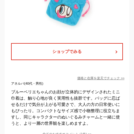
ショップでみる
価格と在庫を
楽天
でチェック
>>
アネルバ(40代・男性)
ブルーベリエちゃんのお顔が立体的にデザインされたミニ
巾着は、触り心地が良く実用性も抜群です。バッグに忍ば
せるだけで気分が上がる可愛さで、大人の方の日常使いに
もぴったり。コンパクトなサイズ感で小物整理に役立ちま
すし、同じキャラクターのぬいぐるみチャームと一緒に使
うと、より一層の世界観を楽しめますよ。
全てのおすすめコメント
(
1
件)
>