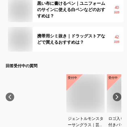
黒い布に書けるペン｜ユニフォーム
40
のサインに使える白ペンなどのおす
回答
すめは？
携帯用シミ抜き｜ドラッグストアな
42
どで買えるおすすめは？
回答
回答受付中の質問
受付中
受付中
ジェントルモンスタ
ロゴ入り
ーサングラス｜芸能
付きバッ